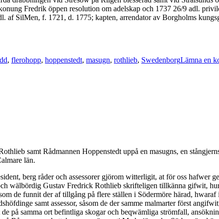
av konung Fredrik öppen resolution om adelskap och 1737 26/9 adl. priv
. af SilMen, f. 1721, d. 1775; kapten, arrendator av Borgholms kungsgå
r
odd
,
flerohopp
,
hoppenstedt
,
masugn
,
rothlieb
,
Swedenborg
Lämna en k
Rothlieb samt Rådmannen Hoppenstedt uppå en masugns, en stångjern
almare län.
sident, berg råder och assessorer gjörom witterligit, at för oss hafwe
ch wälbördig Gustav Fredrick Rothlieb skrifteligen tillkänna gifwit, hu
om de funnit der af tillgång på flere ställen i Södermöre härad, hwara
öfdinge samt assessor, såsom de der samme malmarter först angifwit, fa
t de på samma ort befintliga skogar och beqwämliga strömfall, ansökni