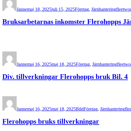
den
Janne
maj 18, 2025
juli 15, 2025
Företag
,
Järnhantering
fleetwo
Bruksarbetarnas inkomster Flerohopps J
Författare
Publicerat
Kategorier
Etikette
den
Janne
maj 16, 2025
maj 18, 2025
Företag
,
Järnhantering
fleetw
Div. tillverkningar Flerohopps bruk Bil. 4
Författare
Publicerat
Format
Kategorier
Eti
den
Janne
maj 16, 2025
maj 18, 2025
Bild
Företag
,
Järnhantering
fle
Flerohopps bruks tillverkningar