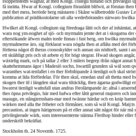
Hoppenstedts wägnar, at med Kongl. collegii tilstånd och privilegi
få inrätta. Hwar af Kongl. collegium föranlåtit blifwit, at förutan th
med thet mera, berörde berg mästaren i Skåne wälbetrodde Gustav Lem
publication af prädikostolarne uti alla wederbörandes närwaro hwilka 
Hwilket alt Kongl. collegium sig föredraga låtit och der af inhämtat, 
wara nog ym-noghet af sjö- och myrmalm jemte det at i skogarna der o
eftersökande äfwen malm torde finnas i fast berg, om hwilka myrmalm
myrmalmerne äro, sig förklarat wara nögda then at aflåta med det för
förtiena något dl theras cronoskylder och annan sin nödtorft, samt i anse
ett skiähligt pris och sit arbete ej för högt stegrar. Hwad skogen angår
wäxtelig mark, och på tallar 2 eller 3 milers begrep ifrån något annat
skattehemmans ägor i Madesiö sochn, hwartill grunden så wäl som qwa
waranthes wat-tenfallet i en ther förbilöpande å tienligit och skal 
komma at lida förfördelar. För then skul, emedan utaf alt thetta med hw
skogen ther til i längden skal wara tilräcklig, then ägarna godwilligt 
hwarest tienligit wattufall utan andras förolämpande är; altså i ansee
thes öpna privilegio, här med hafwa efter låtit general majoren och 
masugn, en stångiernsham-mar med twänne härdar och en knip hammar, at 
wärken med alla the friheter och förmåner, som så wäl Kongl. Maij:ts
precaution, at ingen härigenom på et eller annat sätt något för när må si
privilegierade wärk, som interessenterne nämna Flerihop hinder eller 
underskrift bekräftat.
Stockholm th. 24 Novemb. 1725.