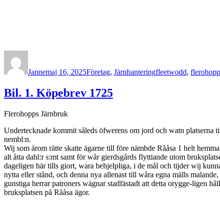
Författare
Publicerat
Kategorier
Etiketter
den
Janne
maj 16, 2025
Företag
,
Järnhantering
fleetwodd
,
flerohop
Bil. 1. Köpebrev 1725
Flerohopps Järnbruk
Undertecknade kommit såleds öfwerens om jord och watn platserna till
nembl:n.
Wij som ärom rätte skatte ägarne till före nämbde Rååsa 1 helt hemm
alt åtta dahl:r s:mt samt för wår gierdsgårds flyttiande utom bruksplat
dageligen här tills giort, wara behjelpliga, i de mål och tijder wij kunn
nytta eller stånd, och denna nya allenast till wåra egna mälls maland
gunstiga herrar patroners wägnar stadfästadt att detta orygge-ligen hå
bruksplatsen på Rååsa ägor.