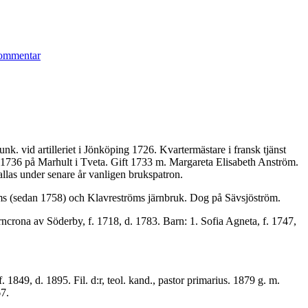
till
Bil.
ommentar
1.
Köpebrev
1725
nk. vid artilleriet i Jönköping 1726. Kvartermästare i fransk tjänst
 1736 på Marhult i Tveta. Gift 1733 m. Margareta Elisabeth Anström.
llas under senare år vanligen brukspatron.
öms (sedan 1758) och Klavreströms järnbruk. Dog på Sävsjöström.
crona av Söder­by, f. 1718, d. 1783. Barn: 1. Sofia Agneta, f. 1747,
1849, d. 1895. Fil. d:r, teol. kand., pastor primarius. 1879 g. m.
67.