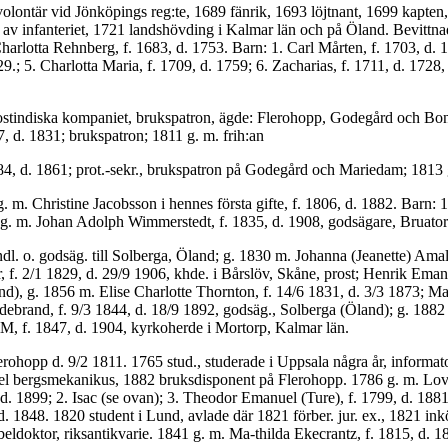
 volontär vid Jönköpings reg:te, 1689 fänrik, 1693 löjtnant, 1699 kapte
 av infanteriet, 1721 landshöv­ding i Kalmar län och på Öland. Bevittna
harlotta Rehnberg, f. 1683, d. 1753. Barn: 1. Carl Mårten, f. 1703, d. 
9.; 5. Charlotta Maria, f. 1709, d. 1759; 6. Zacharias, f. 1711, d. 1728, 
. ostindiska kompaniet, brukspatron, ägde: Flerohopp, Godegård och Bon
7, d. 1831; brukspatron; 1811 g. m. frih:an
84, d. 1861; prot.-sekr., brukspatron på Godegård och Mariedam; 1813 g
 m. Christine Jacobsson i hennes första gifte, f. 1806, d. 1882. Barn: 1
 g. m. Johan Adolph Wimmerstedt, f. 1835, d. 1908, godsägare, Bruator
andl. o. godsäg. till Solberga, Öland; g. 1830 m. Johanna (Jeanette) Am
 f. 2/1 1829, d. 29/9 1906, khde. i Bårslöv, Skåne, prost; Henrik Emanu
), g. 1856 m. Elise Charlotte Thornton, f. 14/6 1831, d. 3/3 1873; Mari
ildebrand, f. 9/3 1844, d. 18/9 1892, godsäg., Solberga (Öland); g. 18
M, f. 1847, d. 1904, kyrkoherde i Mortorp, Kalmar län.
erohopp d. 9/2 1811. 1765 stud., studerade i Uppsala några år, informat
itel bergsmekanikus, 1882 bruksdisponent på Flerohopp. 1786 g. m. Lovi
, d. 1899; 2. Isac (se ovan); 3. Theodor Emanuel (Ture), f. 1799, d. 1
 d. 1848. 1820 student i Lund, avlade där 1821 förber. jur. ex., 1821 
ubeldoktor, riksantikvarie. 1841 g. m. Ma-thilda Ekecrantz, f. 1815, d.