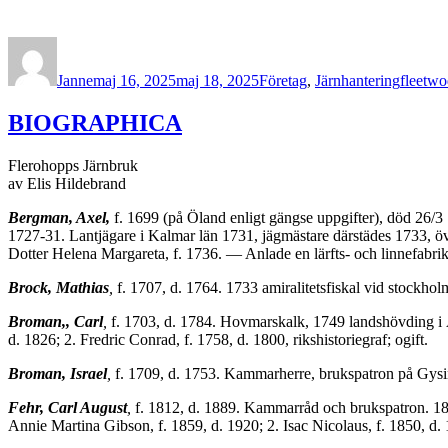
Författare
Publicerat
Kategorier
Etikette
den
Janne
maj 16, 2025
maj 18, 2025
Företag
,
Järnhantering
fleetw
BIOGRAPHICA
Flerohopps Järnbruk
av Elis Hildebrand
Bergman, Axel,
f. 1699 (på Öland enligt gängse uppgifter), död 26/3 1
1727-31. Lant­jägare i Kalmar län 1731, jägmästare därstädes 1733, 
Dotter Helena Margareta, f. 1736. — Anlade en lärfts- och linnefabri
Brock, Mathias
,
f. 1707, d. 1764. 1733 amiralitetsfiskal vid stockh
Broman,, Carl
,
f. 1703, d. 1784. Hovmarskalk, 1749 landshövding i Ä
d. 1826; 2. Fredric Conrad, f. 1758, d. 1800, rikshistoriegraf; ogift.
Broman, Israel
,
f. 1709, d. 1753. Kammarherre, brukspatron på Gysi
Fehr, Carl August
,
f. 1812, d. 1889. Kammarråd och brukspatron. 1848 
Annie Martina Gibson, f. 1859, d. 1920; 2. Isac Nicolaus, f. 1850, d. 1