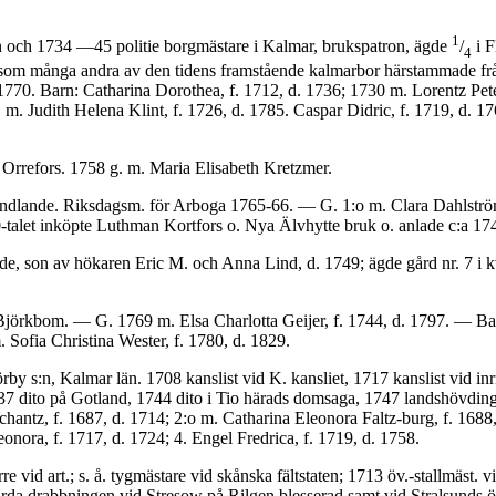
1
an och 1734 —45 politie borgmästare i Kalmar, brukspatron, ägde
/
i F
4
om många andra av den tidens fram­stående kalmarbor härstammade från
d. 1770. Barn: Catharina Dorothea, f. 1712, d. 1736; 1730 m. Lorentz Pe
. Judith Helena Klint, f. 1726, d. 1785. Caspar Didric, f. 1719, d. 17
å Orrefors. 1758 g. m. Maria Elisabeth Kretzmer.
handlande. Riksdagsm. för Arboga 1765-66. — G. 1:o m. Clara Dahlström, 
talet inköpte Luthman Kortfors o. Nya Älvhytte bruk o. anlade c:a 17
nde, son av hökaren Eric M. och Anna Lind, d. 1749; ägde gård nr. 7 i 
 Björkbom. — G. 1769 m. Elsa Charlotta Geijer, f. 1744, d. 1797. — Bar
. Sofia Christina Wester, f. 1780, d. 1829.
örby s:n, Kalmar län. 1708 kanslist vid K. kansliet, 1717 kanslist vid inr
7 dito på Gotland, 1744 dito i Tio härads domsaga, 1747 landshövding i
tz, f. 1687, d. 1714; 2:o m. Catharina Eleonora Faltz-burg, f. 1688, cl.
nora, f. 1717, d. 1724; 4. Engel Fredrica, f. 1719, d. 1758.
vid art.; s. å. tygmästare vid skånska fältstaten; 1713 öv.-stallmäst. vid
hårda drabbningen vid Stresow på Rilgen blesserad samt vid Stralsunds