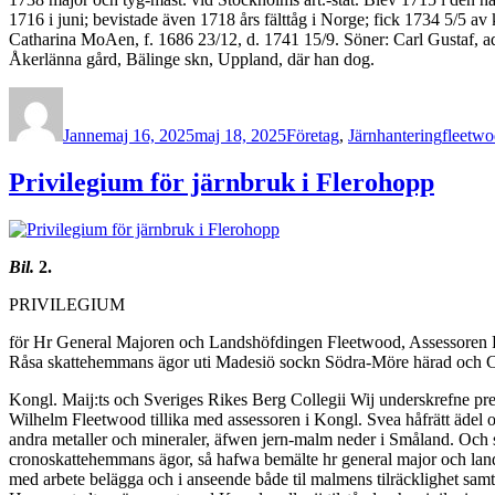
1716 i juni; bevistade även 1718 års fälttåg i Norge; fick 1734 5/5 
Catharina MoAen, f. 1686 23/12, d. 1741 15/9. Söner: Carl Gustaf, adl
Åkerlänna gård, Bälinge skn, Uppland, där han dog.
Författare
Publicerat
Kategorier
Etikette
den
Janne
maj 16, 2025
maj 18, 2025
Företag
,
Järnhantering
fleetw
Privilegium för järnbruk i Flerohopp
Bil.
2.
PRIVILEGIUM
för Hr General Majoren och Landshöfdingen Fleetwood, Assessoren 
Råsa skattehemmans ägor uti Madesiö sockn Södra-Möre härad och C
Kongl. Maij:ts och Sveriges Rikes Berg Collegii Wij underskrefne pre
Wilhelm Fleetwood tillika med assessoren i Kongl. Svea håfrätt ädel o
andra metaller och mineraler, äfwen jern-malm neder i Småland. Och s
cronoskattehemmans ägor, så hafwa bemälte hr general major och landsh
med arbete belägga och i anseende både til malmens tilräcklighet sam