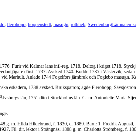
r
odd
,
flerohopp
,
hoppenstedt
,
masugn
,
rothlieb
,
Swedenborg
Lämna en k
776. Furir vid Kalmar läns inf.-reg. 1718. Deltog i kriget 1718. Styckju
överlantjägare därst. 1737. Avsked 1740. Bodde 1735 i Västervik, sedan
k vid Marhult. Anlade 1744 Fogelfors järn­bruk och Foglebo masugn. Ka
olmska eska­dern, 1738 avsked. Brukspatron; ägde Flerohopp, Sävsjöstr
lvsborgs län, 1751 dito i Stockholms län. G. m. Antoniette Maria Stjern
nge.
g. m. Hilda Hildebrand, f. 1830, d. 1889. Barn: 1. Fredrik Augusti, f. 
927. Fil. d:r, lektor i Strängnäs. 1888 g. m. Charlotta Strömberg, f. 18