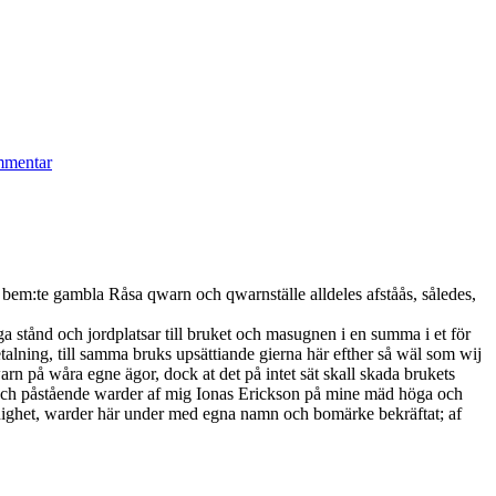
till
Flerohopps
mmentar
bruks
tillverkningar
 bem:te gambla Råsa qwarn och qwarnställe alldeles afståås, således,
stånd och jordplatsar till bruket och masugnen i en summa i et för
etalning, till samma bruks upsättiande gierna här efther så wäl som wij
qwarn på wåra egne ägor, dock at det på intet sät skall skada brukets
ran och påstående warder af mig Ionas Erickson på mine mäd höga och
h enighet, warder här under med egna namn och bomärke bekräftat; af