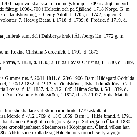
n, 1700 major vid skånska tremännings komp., 1709 öv.-löjtnant vid
de fälttåg: 1698-1700 i Holstein och på Själland, 1718 Norge. G. m.
1751, landshövding; 2. Georg Adolf, f. 1705, d. 1742, kapten; 3.
volontär; 7. Hedvig Beata, f. 1718, d. 1739; 8. Fredric, f. 1719, d.
a järnbruk samt del i Dalsbergs bruk i Älvsborgs län. 1772 g. m.
. m. Regina Chri­stina Nordenfelt, f. 1791, d. 1873.
. Emma, f. 1828, d. 1836; 2. Hilda Lovisa Christina, f. 1830, d. 1889,
p.
alia Gumme-rus, f. 20/11 1811, d. 28/6 1906. Barn: Hildegard Göthilda
el, f. 20/12 1832, d. 1912, v. häradshövd., fiskal i domänförv.; Carl
a Lovisa, f. 1/1 1837, d. 21/12 1845; Hilma Sofia, f. 5/1 1839, d.
82 m. Anna Valborg Kjöhl-ström, f. 1857, d. 27/2 1927; Ebba Mathilda
or, bruksbok­hållare vid Skönnarbo bruk, 1779 askultant i
sa Mörck, f. 4/12 1769, d. 18/3 1859. Barn: 1. Hilde-brand, f. 1791,
881, handlande i Borgholm och godsägare på Solberga på Öland. 1830
inköpte kronolägenheten Skedemosse i Köpings s:n, Öland, vilken han
 1886. Äldste sonen kallade sig Hildebrandsson och
de
fyra yngre