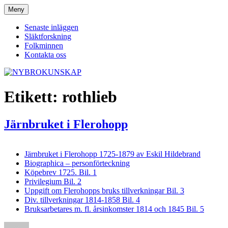
Hoppa
Meny
NYBROKUNSKAP
till
innehåll
Senaste inläggen
Släktforskning
Folkminnen
Kontakta oss
Etikett:
rothlieb
Järnbruket i Flerohopp
Järnbruket i Flerohopp 1725-1879 av Eskil Hildebrand
Biographica – personförteckning
Köpebrev 1725. Bil. 1
Privilegium Bil. 2
Uppgift om Flerohopps bruks tillverkningar Bil. 3
Div. tillverkningar 1814-1858 Bil. 4
Bruksarbetares m. fl. årsinkomster 1814 och 1845 Bil. 5
Författare
Publicerat
Kategorier
Etikette