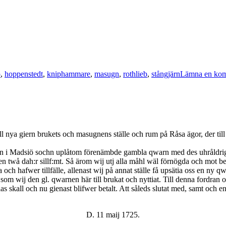
p
,
hoppenstedt
,
kniphammare
,
masugn
,
rothlieb
,
stångjärn
Lämna en ko
 nya giern brukets och masugnens ställe och rum på Råsa ägor, der till
an i Madsiö sochn uplåtom förenämbde gambla qwarn med des uhråldriga 
sen twå dah:r sillf:mt. Så ärom wij utj alla måhl wäl förnögda och mot b
a och hafwer tillfälle, allenast wij på annat ställe få upsätia oss en ny 
e, som wij den gl. qwarnen här till brukat och nyttiat. Till denna ford
llas skall och nu gienast blifwer betalt. Att såleds slutat med, samt oc
D. 11 maij 1725.