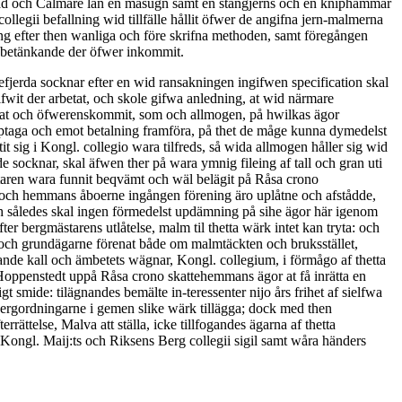
rad och Calmare län en masugn samt en stångjerns och en kniphammar
llegii befallning wid tillfälle hållit öfwer de angifna jern-malmerna
g efter then wanliga och före skrifna methoden, samt föregången
tt betänkande der öfwer inkommit.
sefjerda socknar efter en wid ransakningen ingifwen specification skal
fwit der arbetat, och skole gifwa anledning, at wid närmare
enat och öfwerenskommit, som och allmogen, på hwilkas ägor
 uptaga och emot betalning framföra, på thet de måge kunna dymedelst
tit sig i Kongl. collegio wara tilfreds, så wida allmogen håller sig wid
nde socknar, skal äfwen ther på wara ymnig fileing af tall och gran uti
ästaren wara funnit beqvämt och wäl belägit på Råsa crono
e och hemmans åboerne ingången förening äro uplåtne och afstådde,
h således skal ingen för­medelst updämning på sihe ägor här igenom
er bergmästarens utlåtelse, malm til thetta wärk intet kan tryta: och
ord och grundägarne förenat både om malmtäckten och bruksstället,
gande kall och ämbetets wägnar, Kongl. collegium, i förmågo af thetta
Hoppenstedt up­på Råsa crono skattehemmans ägor at få inrätta en
 smide: tilägnandes bemälte in-teressenter nijo års frihet af sielfwa
bergordningarne i gemen slike wärk tillägga; dock med then
­rättelse, Malva att ställa, icke tillfogandes ägarna af thetta
 Kongl. Maij:ts och Riksens Berg collegii sigil samt wåra händers