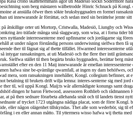
o uppå Råsa crono skattehemmans ägor uti Madesiö sockn Södermöre hä
en besichtning som berg mästaren wälbetrodde Hinric Schnack på Kongl. co
oine at anställa öfwer then sökte bruksbyggnaden en formel ransaknin
han uti innewarande år förrättat, och sedan med sin berättelse jemte si
at på åtskillige orter uti Mortorp, Cristwalla, Madesiö, Liungby och Wis
mkring äro träfade många små slaggwarp, som wisa, at i forna tider bli
ers nyttiande interressenterne med upfinnarne och jordägarne sig för
­behåll at under någon förståndig persons underwisning sielfwa then få
ende ther til fägnat sig af thette tilfället. Hwarmed interessenterne utlå
, så intygar ransakningen, at uti Madesiö och the flere ther intil gräntsa
 bruk. Sielfwa stället til then begärta bruks byggnaden, berättar berg m
rnstället efter en den 11 Maij innewarande år emellan interessentern
strömmen hafwa sine be-qvämlige qwarnfall, at ingen ny dam behöfwes, oc
ad mera, som ransakningen inne­håller, Kongl. collegium befinner, at eft
emot betalning til brukets drift wilja lemna: interes-senterne sig med j
nde ther til, wil uppå Kongl. Maij:ts wår allernådigste konungs samt dra
landshöf-dingen hr baron Fletwood, assessoren Rothlieb och rådmannen 
på then sednare förarbeta allehanda småt och til landets tienst nyttigt
 sednaste af trycket 1723 utgångna nådiga placat, som de förre Kongl. 
de, eller någon olägenhet tillskyndas. Thet alle som wederbör, sig til efter
förfång i en eller annan måtto. Til yttermera wisso hafwa wij thetta med