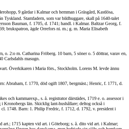
lerohopp, 9 gårdar i Kalmar och hemman i Gräsgård, Kastlösa,
 Tyskland. Stamfadern, som var bild­huggare, skall på 1640-talet
tersson Bauman, f. 1705, d. 1741; handl. i Kalmar. Baltzar Georg, f.
69; brukspatron, ägde Orrefors ni. m.; g. m. Maria Elisabeth
o. 2:o m. Catharina Fröberg. 10 barn, 5 söner o. 5 döttrar, varav en,
40 Carlsdahls masugn.
kvart. Överkika­ren i Maria förs., Stockholm. Lorens M. levde ännu
n: Abraham, f. 1770, död ogift 1807, bergmäst.; Henric, f. 1771, d.
ikes och kammarexp., s. å. registrator därstädes, 1719 e. o. assessor i
 Kronobergs län. Skicklig lant-hushållare; deltog också i
 1748. Barn: 1. Philip Fredric, f. 1712, d. 1792, v. president i
 art.; 1715 kapten vid art. i Göteborg; s. å. dito vid art. i Kalmar;
 övergång fången hos danskarna, men befriade sig själv och hemkom