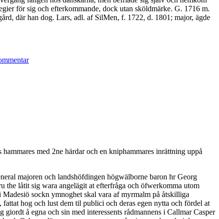
ilegier för sig och efterkommande, dock utan sköldmärke. G. 1716 m.
rd, där han dog. Lars, adl. af SilMen, f. 1722, d. 1801; major, ägde
till
BIOGRAPHICA
ommentar
s hammares med 2ne härdar och en kniphammares inrättning uppå
r general majoren och landshöfdingen högwälborne baron hr Georg
ru the låtit sig wara angelägit at efterfråga och öfwerkomma utom
f i Madesiö sockn ymnoghet skal vara af myrmalm på åtskilliga
ttat hog och lust dem til publici och deras egen nytta och fördel at
ng giordt å egna och sin med interessents rådmannens i Callmar Casper