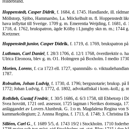
Hildebrand.
Hoppenstedt, Casper Didrik
,
f. 1684, d. 1745. Handlande, ill. rådm
Möllstorp, Sjöbo, Hammarsbo, La. Möckelhult m. fl. Hoppenstedt liks
hava inflyttat till Sverige. 1709 g. m. Emerentia Weijding, f. 1681, 
1718, d. 1762, brukspatron, ägde Kölby i Ljungby skn m. m.; 1744 g. m
Kretzmer.
Hoppenstedt junior, Casper
Didrik
, f. 1719, d. 1769, brukspatron p
Luthman, Carl Daniel
,
f. 28/3 1706, d. 12/1 1768, överdirektör o. 
Ulrica Eleonora, blev g. m. O1. Holmgren på Boxholm. I medio 1730-
Morien, Lorens
,
f. c:a 1723 ell. 1727, spannmåls- o. viktualiehandla
1787.
Robsahm, Johan Ludvig
,
f. 1730, d. 1796; bergsnotarie; bruksp. på
1772; Johan Ludvig, f. 1772, d. 1802, advokatfiskal i kom.-koll,; g. m
Rothlieb, Gustaf Fredric
,
f. 30/5 1686, d. 6/3 1758, till Ebbetorp i D
Svea hovrätt, 1721 ord. assessor, 1725 lagman i Nerikes domsaga, 173
anläggandet av Lovers Alunbruk. G. 1:o m. Magda­lena Regina von Schan
kammarkollegium; 2. Annna Regina, f. 1713, d. 1748; 3. Christina Eleo
Silléen, Carl G
.,
f. 1689 5/5, d. 1743 19/2 i Stockholm. 1710 foderherre 
1738 major och tyg-mäst. vid Stockholms art.-stat. Blev 1715 i den 