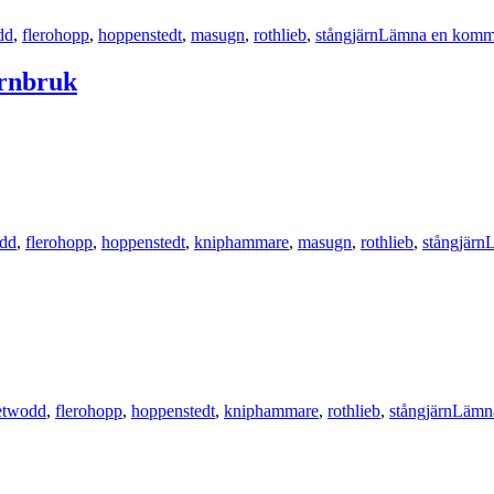
dd
,
flerohopp
,
hoppenstedt
,
masugn
,
rothlieb
,
stångjärn
Lämna en komm
ärnbruk
r
odd
,
flerohopp
,
hoppenstedt
,
kniphammare
,
masugn
,
rothlieb
,
stångjärn
L
ketter
etwodd
,
flerohopp
,
hoppenstedt
,
kniphammare
,
rothlieb
,
stångjärn
Lämn