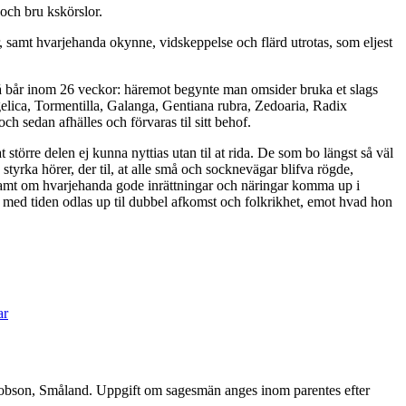
och bru kskörslor.
, samt hvarjehanda okynne, vidskeppelse och flärd utrotas, som eljest
 på bår inom 26 veckor: häremot begynte man omsider bruka et slags
ngelica, Tormentilla, Galanga, Gentiana rubra, Zedoaria, Radix
ch sedan afhälles och förvaras til sitt behof.
rre delen ej kunna nyttias utan til at rida. De som bo längst så väl
tyrka hörer, der til, at alle små och socknevägar blifva rögde,
 samt om hvarjehanda gode inrättningar och näringar komma up i
n med tiden odlas up til dubbel afkomst och folkrikhet, emot hvad hon
till
En
ar
gammal
beskrifning
öfver
Madesiö
socken,
cobson, Småland. Uppgift om sagesmän anges inom parentes efter
1741