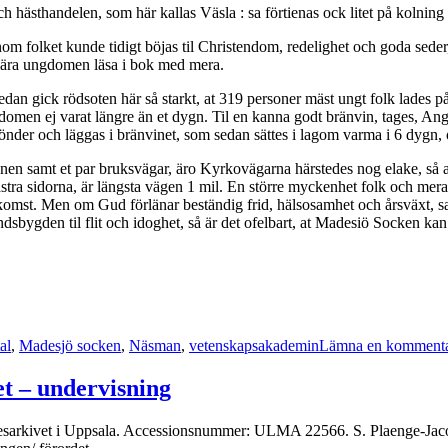
hästhandelen, som här kallas Väsla : sa förtienas ock litet på kolning 
m folket kunde tidigt böjas til Christendom, redelighet och goda seder
 lära ungdomen läsa i bok med mera.
edan gick rödsoten här så starkt, at 319 personer mäst ungt folk lades
juk­domen ej varat längre än et dygn. Til en kanna godt bränvin, tages, A
sönder och läggas i bränvinet, som sedan sättes i lagom varma i 6 dygn, o
amt et par bruksvägar, äro Kyrkovägarna härstedes nog elake, så at stö
tra sidorna, är längsta vägen 1 mil. En större myckenhet folk och mera s
p-komst. Men om Gud förlänar beständig frid, hälsosamhet och årsväxt,
dsbygden til flit och idoghet, så är det ofelbart, at Madesiö Socken ka
er
al
,
Madesjö socken
,
Näsman
,
vetenskapsakademin
Lämna en komment
et – undervisning
innesarkivet i Uppsala. Accessionsnummer: ULMA 22566. S. Plaenge-Ja