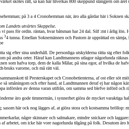
a värket skötes rätt, så kan här tilverkas 800 skeppund stångjern om åre
rälsehemman; på 3 a 4 Cronohemman när, äro alla gårdar här i Soknen ska
m Landets utvärtes Skeppelse.
n vi pass för ordin. räntan, hvar båtsman har 24 dal. Silf :mt i årlig lön. 
3
ass
4 tunna. Emellan Soknemännen och Pastorn är upprättad en sämja, hvar
be
ätta sig efter sina underhåll. De personliga utskylderna rätta sig efter f
 som på andra orter. Häraf kan Landtmannens utlagor någorlunda räknas 
nen som hafva torp, dem de kalla Målar, på sina egor, af hvilka de haf
t-bruks varorne, och må rätt väl.
manskott til Presterskapet och Cronobetienterna, af ost eller söt miölk, 
ne så små­ningom och efter hand, at Landtmannen deraf ej har någon känn
lippa införslen av denna varan utifrån, om samma sed blefve införd och rä
Bönderne äro gode timmermän, i synnerhet giöra de mycket varaktiga ha
 sasom här ock nog lägges af, at giöra stora och kostsamma bröllop: må
immerkarlar, någre skinnare och salmakare, mindre snickare och laggare
na af arbetet, om icke här vore nagorlunda tilgång på folk. Desutom är