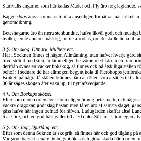
Starrvalls ängarne, som här kallas Mader och Fly äro nog lägländte, svå
Bägge
slags
ängar kunna och böra ansenligen förbättras när folkets 
genomdikning.
Beteshagarne äro än mera stenbundne, hafva likväl godt och mustigt be
hvilka, jemte annan småskog, borde afrödjas, om de skulle tiena til får
3 §. Om skog, Utmark, Mulbete etc.
Här i Socknen finnes ej någon Allmänning, utan hafver hvarje gård si
öfverströdd med sten, är tämmeligen besvärad med kärr, men frambring
derifrån synes en vacker bokskog, så finnes ock på åtskilliga ställen 
behof : i sednare tid har allmogen begynt kola til Flerohopps jernbruks
Bruket; på några få ställen brännes tiära af rötter, som afsättes til C
30 år säges skogen åter växa up, til nytt afsvedjande.
4 §.
Om Boskaps skötsel.
Efter som denna orten äger tämmeligen ömnig betesmark, och nägor-lu
vack­re dragoxar, godt slag hästar, men fåren äro af sämsta slaget; gans
gäss hafva här ingen trefnad för räfven. Ladugården skaffar altså Land
6 a 7 öre, och en god häst gäller 60 a 70 daler Silf :mt. Utom egen af
5 §. Om Jagt, Djurfång, etc.
Efter som denna Soknen är skogrik, så finnes här ock god tilgång på a
Vargarne hafva i senare tid begynt ökas och giöra skada här å orten, 