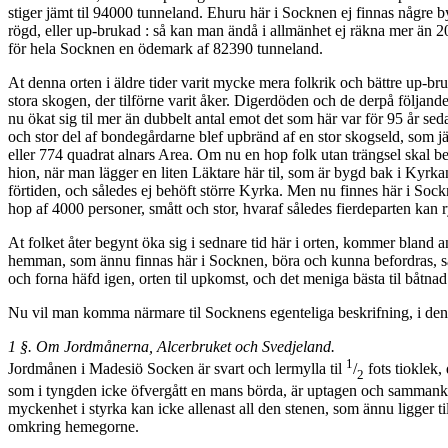
stiger jämt til 94000 tunneland. Ehuru här i Socknen ej finnas någre
rögd, eller up-brukad : så kan man ändå i allmänhet ej räkna mer än
för hela Socknen en ödemark af 82390 tunneland.
At denna orten i äldre tider varit mycke mera folkrik och bättre up-br
stora skogen, der tilförne varit åker. Digerdöden och de derpå föl­jan
nu ökat sig til mer än dubbelt antal emot det som här var för 95 år sed
och stor del af bondegårdarne blef upbränd af en stor skogseld, som j
eller 774 quadrat alnars Area. Om nu en hop folk utan trängsel skal b
hion, när man lägger en liten Läktare här til, som är bygd bak i Kyrka
förtiden, och således ej behöft större Kyrka. Men nu finnes här i Soc
hop af 4000 personer, smått och stor, hvaraf således fierdeparten kan 
At folket åter begynt öka sig i sednare tid här i orten, kommer bland a
hemman, som ännu finnas här i Socknen, böra och kunna befordras, s
och forna häfd igen, orten til upkomst, och det meniga bästa til båtnad
Nu vil man komma närmare til Socknens egenteliga beskrifning, i den
1 §. Om Jordmånerna, Alcerbruket och Svedjeland.
1
Jordmånen i Madesiö Socken är svart och lermylla til
/
fots tioklek,
2
som i tyngden icke öfvergått en mans börda, är uptagen och sammankast
mycken­het i styrka kan icke allenast all den stenen, som ännu ligger t
omkring hemegorne.