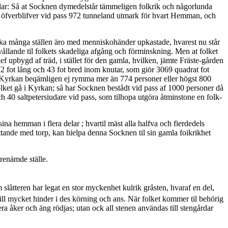
delar: Så at Socknen dymedelstår tämmeligen folkrik och någorlunda
e öfverblifver vid pass 972 tunneland utmark för hvart Hemman, och
anska många ställen äro med menniskohänder upkastade, hvarest nu står
vållande til folkets skadeliga afgång och förminskning. Men at folket
ef upbygd af träd, i stället för den gamla, hvilken, jämte Fräste-gården
2 fot lång och 43 fot bred inom knutar, som giör 3069 quadrat fot
kan Kyrkan beqämligen ej rymma mer än 774 personer eller högst 800
folket gå i Kyrkan; så har Socknen bestådt vid pass af 1000 personer då
 40 saltpetersiudare vid pass, som tilhopa utgöra åtminstone en folk­
ina hemman i flera delar ; hvartil mäst alla halfva och fierdedels
ande med torp, kan hielpa denna Socknen til sin gamla foikrikhet
renämde ställe.
 slåtteren har legat en stor myckenhet kulrik gråsten, hvaraf en del,
ll myc­ket hinder i des körning och ans. När folket kommer til behörig
ra åker och äng rödjas; utan ock all stenen användas till stengårdar