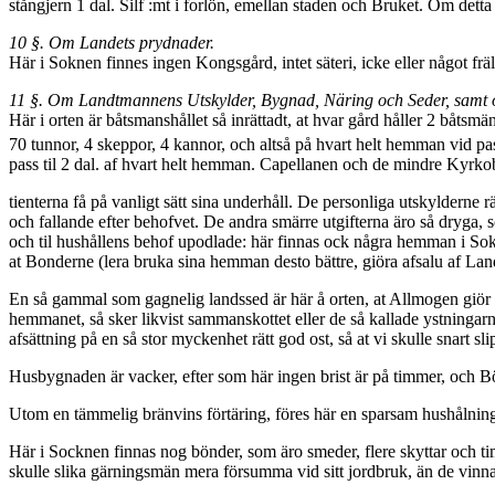
stångjern 1 dal. Silf :mt i forlön, emellan staden och Bruket. Om dett
10 §. Om Landets prydnader.
Här i Soknen finnes ingen Kongsgård, intet säteri, icke eller något f
11 §. Om Landtmannens Utskylder, Bygnad, Näring och Seder, samt o
Här i orten är båtsmanshållet så inrättadt, at hvar gård håller 2 båts­mä
70 tunnor, 4 skeppor, 4 kannor, och altså på hvart helt hemman vid p
pass til 2 dal. af hvart helt hemman. Capellanen och de mindre Kyrko
tienterna få på vanligt sätt sina underhåll. De personliga utskylderne r
och fallande efter behofvet. De andra smärre utgifterna äro så dryga,
och til hushållens behof upodlade: här finnas ock några hemman i Sok
at Bonderne (lera bruka sina hemman desto bättre, giöra afsalu af Land
En så gammal som gagnelig landssed är här å orten, at Allmogen giör sam
hemma­net, så sker likvist sammanskottet eller de så kallade ystningar
afsättning på en så stor myckenhet rätt god ost, så at vi skulle snart s
Husbygnaden är vacker, efter som här ingen brist är på timmer, och 
Utom en tämmelig bränvins förtäring, föres här en sparsam hushålning;
Här i Socknen finnas nog bönder, som äro smeder, flere skyttar och t
skulle slika gärningsmän mera försumma vid sitt jordbruk, än de vin