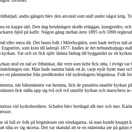
ingen/ förordet.
 eldhärjad, andra gången blev den använd som stall under något krig. T
mna en kappa säd. Den dag betalningen skulle erläggas, kungjordes, och
 klockaren bjöd på kaffe. Någon gång mellan åren 1895 och 1890 reglerad
 eller mera dit. Det fanns folk i Mörebygden, som hade trefyra mil att å
gström, som kom till ladesjö 1877. Inalles är det trehundratjugo stallpla
 kyrkan. Var och en fick själv lämna bidrag till byggandet av ett kyrksta
yrkan stod en rad av fribänkar, där vem som helst fick sitta, i övrigt v
delningen om. Man hade samma bänk ett år, varje nyår bytte man och fly
ästes en påminnelse från predikstolen vid nyårsdagens högmässa. Folk hö
vintrarna, när båtsmännen var hemma, fick de paradera utanför kyrkan 
ännen fick ställa upp sig två och två utanför kyrkan och marschera in o
er mössa vid kyrkobesöken. Schalen blev bortlagd allt mer och mer. Karl
össor.
ar så full av folk på högmässan om söndagarna, så man kunde knappt ko
tt slita av sig skorna. Det var skandal att se en människa ute på gatan