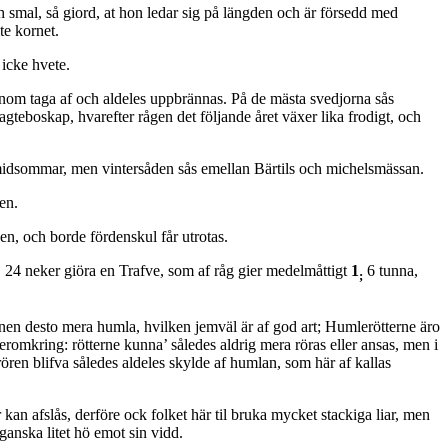
h smal, så giord, at hon ledar sig på längden och är försedd med
te kornet.
 icke hvete.
-nom taga af och aldeles uppbrännas. På de mästa svedjorna sås
gteboskap, hvarefter rågen det följande året växer lika frodigt, och
ör midsommar, men vintersåden sås emellan Bärtils och michelsmässan.
en.
n, och borde fördenskul får utrotas.
 24 neker giöra en Trafve, som af råg gier medelmåttigt
1
6 tunna,
;
en desto mera humla, hvilken jemväl är af god art; Humlerötterne äro
eromkring: rötterne kunna’ således aldrig mera röras eller ansas, men i
ren blifva således aldeles skylde af humlan, som här af kallas
kan afslås, derföre ock folket här til bruka mycket stackiga liar, men
 ganska litet hö emot sin vidd.