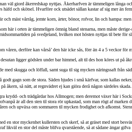
annan väl giord åkerredskap nyttjas. Äkerharfven är tämmeligen långa oc
n des häfd och skötsel. Hvarföre ock utsädet sällan kastar af sig mer än fem
 här och mäst vårråg, jemte korn, ärter, bönor, rofvor, lin och hampa: men
, som här i orten är tämmeligen ömnig bland stenarna, men måste derige
idsommar­tiden på svedjeland, hvilken mot hösten nyttjas til bete för sla
g om våren, derföre kan vårså’ den här icke sås, förr än 4 a 5 veckor f
esutan ligger gödslen under bar himmel, alt til des hon köres ut på åkr
 med skugga och löffall, samt suga til sig mycken näringssaft från säde
 godt gagn som de stora. Säden bjudes i små kärfvar, som kallas neker,
på åkern, så nätt, at regnvädret ej kan giöra derå någon särdeles skada.
gra krydd- och trädgårdar hos Allmogen; men deremot växer här i Sockn
ofvanpå är all den sten til stora rör upkastad, som man rögt af marken d
 våren och upväxa om sommaren til mycken frodighet och afkomst. Stenrö
d en stor myckenhet kullersten och skerf, så at gräset med stort besvär 
raf likväl en stor del måste blifva qvarstående, så at sådane ängar gifva