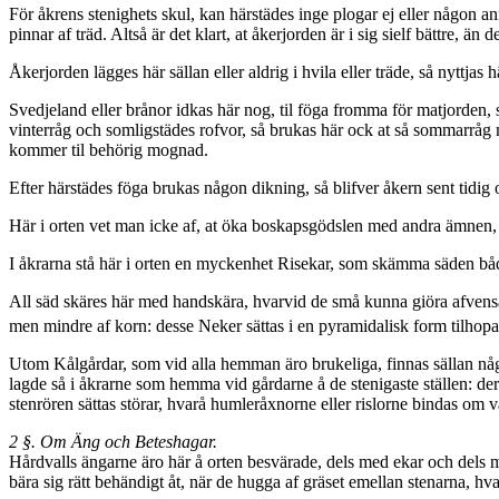
För åkrens stenighets skul, kan härstädes inge plogar ej eller någon 
pinnar af träd. Altså är det klart, at åkerjorden är i sig sielf bättre, ä
Åkerjorden lägges här sällan eller aldrig i hvila eller träde, så nyttjas
Svedjeland eller brånor idkas här nog, til föga fromma för matjorden
vinterråg och somligstädes rofvor, så brukas här ock at så sommarråg m
kommer til be­hörig mognad.
Efter härstädes föga brukas någon dikning, så blifver åkern sent tidi
Här i orten vet man icke af, at öka boskapsgödslen med andra ämnen, d
I
åkrarna stå här i orten en myckenhet Risekar, som skämma säden både
All säd skäres här med handskära, hvarvid de små kunna giöra afvenså
men mindre af korn: desse Neker sättas i en pyramidalisk form tilhopa 
Utom Kålgårdar, som vid alla hemman äro brukeliga, finnas sällan nå
lagde så i åkrarne som hemma vid gårdarne å de stenigaste ställen: der
stenrören sättas störar, hvarå humleråxnorne eller rislorne bindas om
2 §. Om Äng och Beteshagar.
Hårdvalls ängarne äro här å orten besvärade, dels med ekar och dels me
bära sig rätt behändigt åt, när de hugga af gräset emellan stenarna, hva