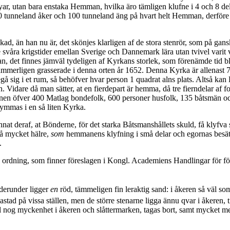
 byar, utan bara enstaka Hemman, hvilka äro tämligen klufne i 4 och 8 
 20 tunneland åker och 100 tunneland äng på hvart helt Hemman, derför
ukad, än han nu är, det skönjes klarligen af de stora stenrör, som på g
de svåra krigstider emellan Sverige och Dannemark lära utan tvivel varit 
an, det finnes jämväl tydeligen af Kyrkans storlek, som förenämde tid bl
ämmerligen grasserade i denna orten år 1652. Denna Kyrka är allenast 7
egå sig i et rum, så behöfver hvar person 1 quadrat alns plats. Altså 
n. Vidare då man sätter, at en fierdepart är hemma, då tre fierndelar af 
knen öfver 400 Matlag bondefolk, 600 personer husfolk, 135 båtsmän och
rymmas i en så liten Kyrka.
nnat deraf, at Bönderne, för det starka Båtsmanshållets skuld, få klyfva s
å mycket hälre,
som
hemmanens klyfning i små delar och egornas besätt
.
 ordning, som finner föreslagen i Kongl. Academiens Handlingar för fö
 derunder ligger
en
röd, tämmeligen fin leraktig sand: i åkeren så väl som
ad på vissa ställen, men de större stenarne ligga ännu qvar i åkeren, ti
il nog myc­kenhet i åkeren och slåttermarken, tagas bort, samt mycket me