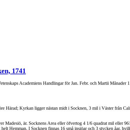
ken, 1741
etenskaps Academiens Handlingar för Jan. Febr. och Martii Månader 17
ärad; Kyrkan ligger nästan midt i Socknen, 3 mil i Väster från Calma
ver Madesiö, är. Socknens Area eller öfvertog 4 1/6 quadrat mil eller 9
elt Hemman. I Socknen finnas 16 små insiöar och 3 stycken åar, hvilkas 