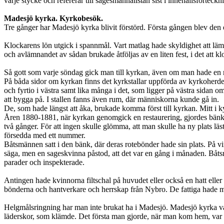
varje stycke och refererar till sagesmannalistan sist i innehållsförteckn
Madesjö kyrka. Kyrkobesök.
Tre gånger har Madesjö kyrka blivit förstörd. Första gången blev den
Klockarens lön utgick i spannmål. Vart matlag hade skyldighet att lä
och avlämnandet av sådan brukade åtföljas av en liten fest, i det att
Så gott som varje söndag gick man till kyrkan, även om man hade en mil
På båda sidor om kyrkan finns det kyrkstallar uppförda av kyrkoherde En
och fyrtio i västra samt lika många i det, som ligger på västra sidan om
att bygga på. I stallen fanns även rum, där människorna kunde gå in.
De, som hade längst att åka, brukade komma först till kyrkan. Mitt i k
Åren 1880-1881, när kyrkan genomgick en restaurering, gjordes bänkin
två gånger. För att ingen skulle glömma, att man skulle ha ny plats l
försedda med ett nummer.
Båtsmännen satt i den bänk, där deras rotebönder hade sin plats. På 
säga, men en sageskvinna påstod, att det var en gång i månaden. Båtsm
parader och inspekterade.
Antingen hade kvinnorna filtschal på huvudet eller också en hatt ell
bönderna och hantverkare och herrskap från Nybro. De fattiga hade m
Helgmålsringning har man inte brukat ha i Madesjö. Madesjö kyrka v
läderskor, som klämde. Det första man gjorde, när man kom hem, var a