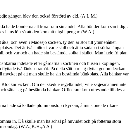
redje gången blev den också förstörd av eld. (A.L.M.)
 då hade bönderna att köra fram sin andel. Alla bönder kom samtidigt.
es hans lön så att den kom att utgå i pengar. (W.A.)
ka, och även i Madesjö socken, ty den är stor till ytinnehållet.
tser. Det är två spiltor i varje stall och åttio sådana i södra längan
ll, och var och en hade sin bestämda spilta i stallet. Man hade fri plan
ar bänkarna indelade efter gårdarna i socknen och husen i köpingen.
ttade två länkar framåt. På detta sätt har jag flyttat genom kyrkan
ll mycket på att man skulle ha sin bestämda bänkplats. Alla bänkar var
på Klockarbacken. Om det skedde regelbundet, ville sagesmannen inte
ch sätta sig på bestämda bänkar. Officerare kom utresande till dessa
arna hade så kallade plommonstop i kyrkan, åtminstone de rikare
mma in. Då skulle man ha schal på huvudet och på fötterna stora
 en söndag. (W.A.,K.H.,A.S.)