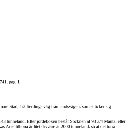
41, pag. I.
re Stad, 1/2 fierdings väg från landsvägen, som sträcker sig
6143 tunneland, Efter jordeboken består Socknen af 93 3/4 Mantal eller
Area tilhopa är litet drygare är 2000 tunneland, så at det torra