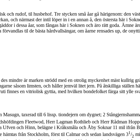
llfisk och rudof, til husbehof. Tre stycken små åar gå härigenom: den väs
an, och närmast der intil löper in i en annan å, den östersta här i S
 gäddor i dessa åar, som fångas här i Soknen och äro rätt goda. Ämne 
na för­vandlas til de bästa hårdvallsängar, om åarne rensades up, de on
des mindre är marken strödd med en otrolig myckenhet mäst kullrig grås
ngarne såsom limsten, och håller jemväl litet jern. På åtskilliga ställen
i finnes en vitriolisk gyttia, med hvilken bondefolket färga sitt ylle s
n Masugn, taxerad till 6 lissp. tiondejern om dygnet; 2 Stångjernshamma
ndshöfdingen Fleetwod, Herr Lagman Rothlieb och Herr Rådman Hoppens
na Ufven och Hinn, belägne i Kråksmåla och Åby Soknar 11 mil ifrån Bruke
1
te hämtas från Stockholm, först til Calmar och sedan landsvägen 3
/
mi
2