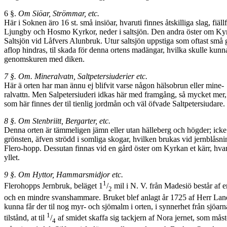
6 §.
Om Siöar, Strömmar, etc.
Här i Soknen äro 16 st. små insiöar, hvaruti finnes åtskilliga slag, fiä
Ljungby och Hosmo Kyrkor, neder i saltsjön. Den andra öster om Kyrk
Saltsjön vid Låfvers Alunbruk. Utur saltsjön uppstiga som oftast små
aflop hindras, til skada för denna ortens madängar, hvilka skulle kun
genomskuren med diken.
7 §. Om. Mineralvatn, Saltpetersiuderier etc.
Här ä orten har man ännu ej blifvit varse någon hälsobrun eller mine-
ralvattn. Men Salpetersiuderi idkas här med framgång, så mycket mer,
som här finnes der til tienlig jordmån och väl öfvade Saltpetersiudare.
8 §. Om Stenbriitt, Bergarter, etc.
Denna orten är tämmeligen jämn eller utan hälleberg och högder; icke 
grön­sten, äfven strödd i somliga skogar, hvilken brukas vid jernblåsni
Flero-hopp. Dessutan finnas vid en gård öster om Kyrkan et kärr, hvarut
yllet.
9 §. Om Hyttor, Hammarsmidjor etc.
1
Flerohopps Jernbruk, beläget 1
/
mil i N. V. från Madesiö består af e
2
och en mindre svanshammare. Bruket blef anlagt år 1725 af Herr La
kunna får der til nog myr- och sjömalm i orten, i synnerhet från sjöar
1
tilstånd, at til
/
af smidet skaffa sig tackjern af Nora jernet, som mås
4