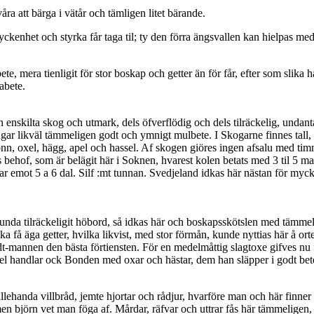
ra att bärga i vätår och tämligen litet bärande.
myckenhet och styrka får taga til; ty den förra ängsvallen kan hielpas
te, mera tienligit för stor boskap och getter än för får, efter som sl
abete.
n enskilta skog och utmark, dels öfverflödig och dels tilräckelig, und
ar likväl tämmeligen godt och ymnigt mulbete. I Skogarne finnes tall,
rönn, oxel, hägg, apel och hassel. Af skogen giöres ingen afsalu med tim
 behof, som är belägit här i Soknen, hvarest kolen betats med 3 til 5 mark
almar emot 5 a 6 dal. Silf :mt tunnan. Svedjeland idkas här nästan för my
nda tilräckeligit höbord, så idkas här och boskapsskötslen med tämmel
ka få äga getter, hvilka likvist, med stor förmån, kunde nyttias här å ort
t-mannen den bästa förtiensten. För en medelmåttig slagtoxe gifves nu f
vel handlar ock Bonden med oxar och hästar, dem han släpper i godt bete 
llehanda villbråd, jemte hjortar och rådjur, hvarföre man och här finne
men björn vet man föga af. Mårdar, räfvar och uttrar fås här tämmeligen,