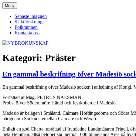
Hoppa
Meny
NYBROKUNSKAP
till
innehåll
Senaste inläggen
Släktforskning
Folkminnen
Kontakta oss
Kategori:
Präster
En gammal beskrifning öfver Madesiö soc
En gammal beskrifning öfver Madesiö socken i anledning af Kongl. V
Författad af Mag. PETRUS NAESMAN
Probst öfver Söderemöre Härad och Kyrkoherde i Madesiö.
Madesiö är belägen i Småland, Calmare Höfdingedöme och Södra Möre H
härigenom Socknen emellan Calmare och Wexiö.
Enligit en god Charta, uprättad af framledne Landtmätaren Frigell, öf
hela Hemman; altså belöper sig inemot 1000 tunnelands Area på hvart h