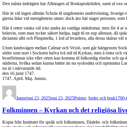
Den måsta indrägten har Allmogen af Boskapsskötslen, samt af oxe och 
Här är väl ingen allmän Schola til ungdomens undervisning, hvarige-no
gierna lidar vid menighetens sinne; dock äro här nagre personer, som
Här å orten vanka väl icke andra än vanliga siukdomar, men för 4 ar s
bränvin, som man tyckte säkert hielpa, tagit til en sup allenast, då s
dictamni albi och Pimpinella, 1 lod af hvardera, alla dessa skäras väl 
Utom landsvägen mellan Calmar och Vexiö, som går härigenom Socknen s
söder som norr i Socknen hafva två mil til Kyrkan, men å östra och väs
hvarförinnan icke eller orten kan komma til fulkomlig rörelse och u
städerna, hvilka sedan kunna bättre än nu syslosätta och upmuntra Lan
nu är i när­varande tid.
den 16 junii 1747.
1747. April. Maj. Junius.
Författare
Publicerat
Kategorier
Etikett
den
Janne
juni 23, 2025
juni 23, 2025
Präster
,
Seder och bruk
1700-t
Folkminnen – Kyrkan och det religiösa liv
Kopia från Institutet för språk och folkminnen, Dialekt- och folkm