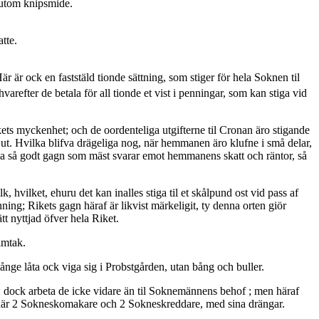
t utom knipsmide.
tte.
Här är ock en faststäld tionde sättning, som stiger för hela Soknen til
efter de betala för all tionde et vist i penningar, som kan stiga vid
olkets myckenhet; och de oordenteliga utgifterne til Cronan äro stigande
ut. Hvilka blifva drägeliga nog, när hemmanen äro klufne i små delar,
va så godt gagn som mäst svarar emot hemmanens skatt och räntor, så
hvilket, ehuru det kan inalles stiga til et skålpund ost vid pass af
ing; Rikets gagn häraf är likvist märkeligit, ty denna orten giör
tt nyttjad öfver hela Riket.
lmtak.
nge låta ock viga sig i Probstgården, utan bång och buller.
: dock arbeta de icke vidare än til Soknemännens behof ; men häraf
o här 2 Sokneskomakare och 2 Sokneskreddare, med sina drängar.