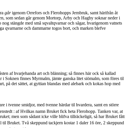
tra
går
igenom Orrefors och Flerohopps Jernbruk, samt härifrån åt
oknen, som sedan går genom Mortorp, Arby och Hagby soknar neder i
äro nog stängde med små sqvaltqvarnar och sågar, hvarigenom vatnets
yttiga qvarnarne och dammarne togos bort, och marken blefve
ten af hvarjehanda art och blänning; så finnes här ock så kallad
 här i Soknen finnes Myrmalm, jämte ganska litet siömalm, som föres til
vart, på det sättet, at gyttian blandas med alebark och kokas hop med
re i tvenne smidjor, med tvenne härdar til hvardera, samt en större
tedt : af Hvilkas namn Bruket fick heta Flerohopp. Tanken var, at
t; men som sådant icke ville blifva tillräckeligit, så har Bruket fått
l til Bruket. Två skeppund tackjern kostar 1 daler 16 öre, 2 skeppund