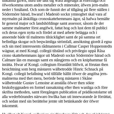
tillkänna gifwit, huru the låtit sig wara angelägit at efterfråga och
öfwerkomma utom andra metaller och mineraler, äfwen jern-malm
neder i Småland. Och som de funnit der af tillgång på flere ställen i
Södermöre härad, hwaraf i Madesiö sockn ymnoghet skal vara af
myrmalm på åtskilliga cronoskattehemmans ägor, så hafwa bemälte
hr general major och landshöfdinge samt assessor, såsom de der
samme malmarter först angifwit, fattat hog och lust dem til publici
och deras egen nytta och fördel at med arbete belägga och i
anseende både til malmens tilräcklighet samt de på samma ort
befintliga skogar och beqwämliga strömfall, ansökning giordt å egna
och sin med interessents rådmannens i Callmar Casper Hoppenstedts
wägnar, at med Kongl. collegii tilstånd och privilegio uppå Råsa
crono skattehemmans ägor uti Madesiö sockn Södermöre härad och
Calmare län en masugn samt en stångjerns och en kniphammar få
inrätta. Hwar af Kongl. collegium föranlåtit blifwit, at förutan then
besichtning som berg mästaren wälbetrodde Hinric Schnack på
Kongl. collegii befallning wid tillfälle hållit öfwer de angifna jern-
malmerna med thet mera, berörde berg mästaren i Skåne
wälbetrodde Gustav Lemoine at anställa öfwer then sökte
bruksbyggnaden en formel ransakning efter then wanliga och före
skrifna methoden, samt föregången publication af prädikostolarne uti
alla wederbörandes närwaro hwilka han uti innewarande år förrättat,
och sedan med sin berättelse jemte sitt betänkande der öfwer
inkommit.