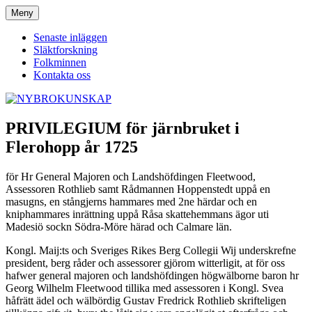
Hoppa
Meny
NYBROKUNSKAP
till
innehåll
Senaste inläggen
Släktforskning
Folkminnen
Kontakta oss
PRIVILEGIUM för järnbruket i
Flerohopp år 1725
för Hr General Majoren och Landshöfdingen Fleetwood,
Assessoren Rothlieb samt Rådmannen Hoppenstedt uppå en
masugns, en stångjerns hammares med 2ne härdar och en
kniphammares inrättning uppå Råsa skattehemmans ägor uti
Madesiö sockn Södra-Möre härad och Calmare län.
Kongl. Maij:ts och Sveriges Rikes Berg Collegii Wij underskrefne
president, berg råder och assessorer gjörom witterligit, at för oss
hafwer general majoren och landshöfdingen högwälborne baron hr
Georg Wilhelm Fleetwood tillika med assessoren i Kongl. Svea
håfrätt ädel och wälbördig Gustav Fredrick Rothlieb skrifteligen