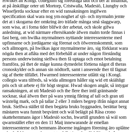
Hwilket alt Kongl. collegium sig föredraga låtit och der af inhämtat,
at på åtskillige orter uti Mortorp, Cristwalla, Madesiö, Liungby och
Wissefjerda socknar efter en wid ransakningen ingifwen
specification skal wara nog ym-noghet af sjö- och myrmalm jemte
det at i skogarna der omkring äro träfade många små slaggwarp,
som wisa, at i forna tider blifwit der arbetat, och skole gifwa
anledning, at wid närmare eftersökande äfwen malm torde finnas i
fast berg, om hwilka myrmalmers nyttiande interressenterne med
upfinnarne och jordägarne sig förenat och öfwerenskommit, som
och allmogen, på hwilkas ägor myrmalmerne äro, sig förklarat wara
nögda then at aflåta med det för­behåll at under någon förståndig
persons underwisning sielfwa then få uptaga och emot betalning
framföra, på thet de måge kunna dymedelst förtiena något dl theras
cronoskylder och annan sin nödtorft, samt i anseende ther til fägnat
sig af thette tilfället. Hwarmed interessenterne utlåtit sig i Kongl.
collegio wara tilfreds, så wida allmogen håller sig wid ett skiähligt
pris och sit arbete ej för högt stegrar. Hwad skogen angår, så intygar
ransakningen, at uti Madesiö och the flere ther intil gräntsande
socknar, skal äfwen ther på wara ymnig fileing af tall och gran uti
wäxtelig mark, och på tallar 2 eller 3 milers begrep ifrån något annat
bruk. Sielfwa stället til then begärta bruks byggnaden, berättar berg
mästaren wara funnit beqvämt och wäl belägit på Råsa crono
skattehemmans ägor i Madesiö sochn, hwartill grunden så wäl som
qwarnstället efter en den 11 Maij innewarande år emellan
interessenterne och hemmans åboerne ingången förening äro uplåtne