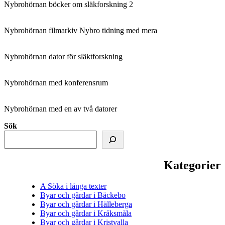
Nybrohörnan böcker om släkforskning 2
Nybrohörnan filmarkiv Nybro tidning med mera
Nybrohörnan dator för släktforskning
Nybrohörnan med konferensrum
Nybrohörnan med en av två datorer
Sök
Kategorier
A Söka i långa texter
Byar och gårdar i Bäckebo
Byar och gårdar i Hälleberga
Byar och gårdar i Kråksmåla
Byar och gårdar i Kristvalla