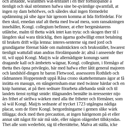
och afstådde, waranthes wat-tenfallet i en ther förbilöpande å
tienligit och skal strömmen hafwa sine be-qvämlige qwarnfall, at
ingen ny dam behöfwes, och således skal ingen för­medelst
updämning på sihe ägor här igenom komma at lida förfördelar. För
then skul, emedan utaf alt thetta med hwad mera, som ransakningen
inne­håller, Kongl. collegium befinner, at efter bergmästarens
utlåtelse, malm til thetta wärk intet kan tryta: och skogen ther til i
längden skal wara tilräcklig, then ägarna godwilligt emot betalning
til brukets drift wilja lemna: interes-senterne sig med jord och
grundägarne förenat både om malmtäckten och bruksstället, hwarest
tienligit wattufall utan andras förolämpande är; altså i anseende ther
til, wil uppå Kongl. Maij:ts wår allernådigste konungs samt
dragande kall och ämbetets wägnar, Kongl. collegium, i förmågo af
thetta thes öpna privilegio, här med hafwa efter låtit general majoren
och landshöf-dingen hr baron Fletwood, assessoren Rothlieb och
rådmannen Hoppenstedt up­på Råsa crono skattehemmans ägor at få
inrätta en masugn, en stångiernsham-mar med twänne härdar och en
knip hammar, at på then sednare förarbeta allehanda småt och til
landets tienst nyttigt smide: tilägnandes bemälte in-teressenter nijo
års frihet af sielfwa wärken med alla the friheter och förmåner, som
så wäl Kongl. Maij:ts sednaste af trycket 1723 utgångna nådiga
placat, som de förre Kongl. bergordningarne i gemen slike wärk
tillägga; dock med then precaution, at ingen härigenom på et eller
annat sätt något för när må side, eller någon olägenhet tillskyndas.
Thet alle som wederbör, sig til efter­rättelse, Malva att ställa, icke