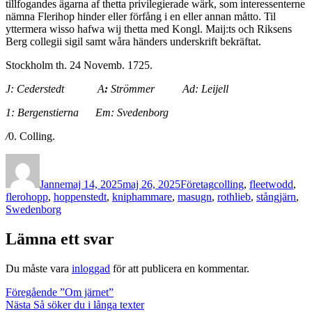
tillfogandes ägarna af thetta privilegierade wärk, som interessenterne
nämna Flerihop hinder eller förfång i en eller annan måtto. Til
yttermera wisso hafwa wij thetta med Kongl. Maij:ts och Riksens
Berg collegii sigil samt wåra händers underskrift bekräftat.
Stockholm th. 24 Novemb. 1725.
J: Cederstedt A
:
Strömmer Ad: Leijell
1: Bergenstierna Em: Svedenborg
/
0. Colling.
Författare
Publicerat
Kategorier
Etiketter
den
Janne
maj 14, 2025
maj 26, 2025
Företag
colling
,
fleetwodd
,
flerohopp
,
hoppenstedt
,
kniphammare
,
masugn
,
rothlieb
,
stångjärn
,
Swedenborg
Lämna ett svar
Du måste vara
inloggad
för att publicera en kommentar.
Inläggsnavigering
Föregående
Föregående
”Om järnet”
Nästa
inlägg:
Nästa
Så söker du i långa texter