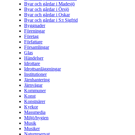
Byar och gårdar i Madesjö
Byar och gårdar i Örsjö
Byar och gårdar i Oskar
Byar och gårdar i S:t Sigfrid
Byggnader
Föreningar
Företag
Författare
Församlingar
Glas
Händelser
Idrottare
Idrottsanläggningar
Institutioner
Järnhantering
Järnvägar
Kommuner
Konst
Konstnärer
Kyrkor
Massmedia
Miljö/hygien
Musik
Musiker
Naturreservat