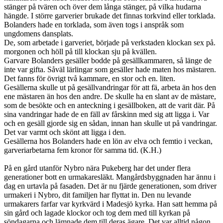
stänger på tvären och över dem långa stänger, på vilka hudarna
hängde. I större garverier brukade det finnas torkvind eller torklada.
Bolanders hade en torklada, som även togs i anspråk som
ungdomens dansplats.
De, som arbetade i garveriet, började på verkstaden klockan sex på.
morgonen och höll på till klockan sju på kvällen.
Garvare Bolanders gesäller bodde på gesällkammaren, så länge de
inte var gifta. Såväl lärlingar som gesäller hade maten hos mästaren.
Det fanns för övrigt två kammare, en stor och en. liten.
Gesällerna skulle ut på gesällvandringar för att fä, arbeta än hos den
ene mästaren än hos den andre. De skulle ha en slant av de mästare,
som de besökte och en anteckning i gesällboken, att de varit där. På
sina vandringar hade de en fäll av fårskinn med sig att ligga i. Var
och en gesäll gjorde sig en sådan, innan han skulle ut på vandringar.
Det var varmt och skönt att ligga i den.
Gesällerna hos Bolanders hade en lön av elva och femtio i veckan,
garveriarbetarna fem kronor för samma tid. (K.H.)
På en gård utanför Nybro nära Pukeberg har det under flera
generationer bott en urmakaresläkt. Mangårdsbyggnaden har ännu i
dag en urtavla på fasaden. Det är nu fjärde generationen, som driver
urmakeri i Nybro, dit familjen har flyttat in. Den nu levande
urmakarers farfar var kyrkvärd i Madesjö kyrka. Han satt hemma på
sin gård och lagade klockor och tog dem med till kyrkan på
söndagarna och lämnade dem till deras ägare. Det var alltid någon,