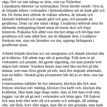
säga. Det var inte många av dem, som var Nybrobor.
Lärpojkarna däremot var nybropojkar. Deras lärotid varade i fyra år,
de började arbeta i verkstaden i fjortonårsåldern när de hade gått och
list. De första åren utförde de enklare arbeten, de falsade och
klistrade bokband och sopade gård och gata, och passade på
gesällerna. Detta var inte minst viktigt. Gesällerna behövde dem för
allehanda småuppdrag bland annat att borsta skor och köpa
brännvin. Pojkarna fick alltid vara mycket artiga och hövliga mot
gesällerna och sade alltid herr, när de tilltalade dem. Gesällprov
förekom inte, utan när lärotiden var slut, upptogs lärlingarna i
gesällernas skara.
Arbetet började klockan sex om morgnarna och slutade klockan åtta
på kvällarna. Allt arbete togs rätt så gemytligt. Folk kom in på
verkstaden och pratade, det gjorde ingenting, om man pratade bort
någon halv timme. Numlera hinner man med lika mycket på åtta
timmar, som man förut gjorde på tolv, med den stegrade arbetstakt,
som nu hålles. Särskilt goda prestationer blir det ju av dem, som har
ackord.
Gemensamma måltider åts hos mästaren; klockan åtta fick man
frukost, klockan tolv middag, klockan fyra kaffe och. klockan åtta
kvällsmat. Man hade inga långa raster, utan så fort man svalt sista
tuggan, var det att gå ned i verkstaden och börja igen. Till frukost
fick man kokt eller stekt sill och potatis och smörgås, till middag
ofta. salt fläsk, korv eller något, man fått av den grisslakt, man hade