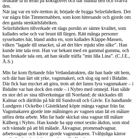
brukade ta in leran på köksgolvet och där blanda den och svarva
den.
När jag var en tolv-tretton är, började de bygga Selzefabriken. Det
var några från Timmernabben, som kom hitresande och gjorde om
den gamla stenkärlsfabriken.
Selzefabriken tillverkade ett slags porslin av sämre kvalitet, som
kallades selse och var brunt till färgen. Rätt många personer
sysselsattes här, bland andra en, som kallades Klappe-Massen,
vilken ”lagade till smacket, så att det blev mjukt s0m silke”. Han
kunde inte tala rent. Han var bekant med en gammal gumma, och
han brukade tala om, att han skulle träffa ”min lilla Lina”. (C.J.E.,
Å.S.)
Min far kom flyttande från Vetlandatrakten, där han hade sitt hem,
och där han lärt sitt yrke, vagnmakeri, och slog sig ned i Bidalite.
Där fick han mycket att göra, trots att det fanns fyra vagnmakare – i
Bidalite var han dock den ende – i Nybro med omnejd. Han sålde
en stor del av sina tillverkningar till Norrland; de skickades till
Kalmar och därifrån på båt till Sundsvall och Gävle. En handlande
Lundgren i Ockelbo i Gästrikland köpte mänga vagnar frän far.
Vagnmakaren gjorde inte målningen av vagnen utan lät en målare
utföra detta arbete. Min far hade skickat sina vagnar till målare
Kälberg i Nybro. Han kunde ha upp emot sextio åkdon, som stod
och väntade på att bli målade. Åkvagnar, promenadvagnar,
arbetsvagnar och kärror gjorde vagnmakaren. Tvåhjuliga kärror