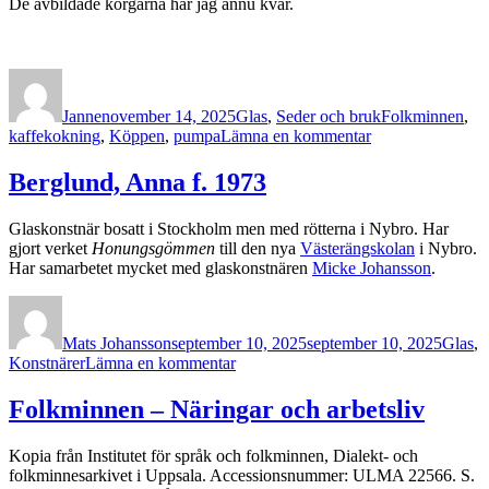
De avbildade korgarna har jag ännu kvar.
Författare
Publicerat
Kategorier
Etiketter
den
Janne
november 14, 2025
Glas
,
Seder och bruk
Folkminnen
,
till
kaffekokning
,
Köppen
,
pumpa
Lämna en kommentar
Glaspumpa
–
Berglund, Anna f. 1973
kaffekokning
Glaskonstnär bosatt i Stockholm men med rötterna i Nybro. Har
gjort verket
Honungsgömmen
till den nya
Västerängskolan
i Nybro.
Har samarbetet mycket med glaskonstnären
Micke Johansson
.
Författare
Publicerat
Katego
den
Mats Johansson
september 10, 2025
september 10, 2025
Glas
,
till
Konstnärer
Lämna en kommentar
Berglund,
Anna
Folkminnen – Näringar och arbetsliv
f.
1973
Kopia från Institutet för språk och folkminnen, Dialekt- och
folkminnesarkivet i Uppsala. Accessionsnummer: ULMA 22566. S.