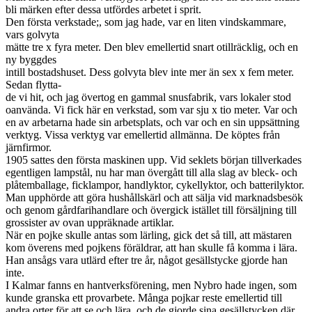
bli märken efter dessa utfördes arbetet i sprit.
Den första verkstade;, som jag hade, var en liten vindskammare,
vars golvyta
mätte tre x fyra meter. Den blev emellertid snart otillräcklig, och en
ny byggdes
intill bostadshuset. Dess golvyta blev inte mer än sex x fem meter.
Sedan flytta-
de vi hit, och jag övertog en gammal snusfabrik, vars lokaler stod
oanvända. Vi fick här en verkstad, som var sju x tio meter. Var och
en av arbetarna hade sin arbetsplats, och var och en sin uppsättning
verktyg. Vissa verktyg var emellertid allmänna. De köptes från
järnfirmor.
1905 sattes den första maskinen upp. Vid seklets början tillverkades
egentligen lampstål, nu har man övergått till alla slag av bleck- och
plåtemballage, ficklampor, handlyktor, cykellyktor, och batterilyktor.
Man upphörde att göra hushållskärl och att sälja vid marknadsbesök
och genom gårdfarihandlare och övergick istället till försäljning till
grossister av ovan uppräknade artiklar.
När en pojke skulle antas som lärling, gick det så till, att mästaren
kom överens med pojkens föräldrar, att han skulle få komma i lära.
Han ansågs vara utlärd efter tre år, något gesällstycke gjorde han
inte.
I Kalmar fanns en hantverksförening, men Nybro hade ingen, som
kunde granska ett provarbete. Många pojkar reste emellertid till
andra orter för att se och lära, och de gjorde sina gesällstycken där.