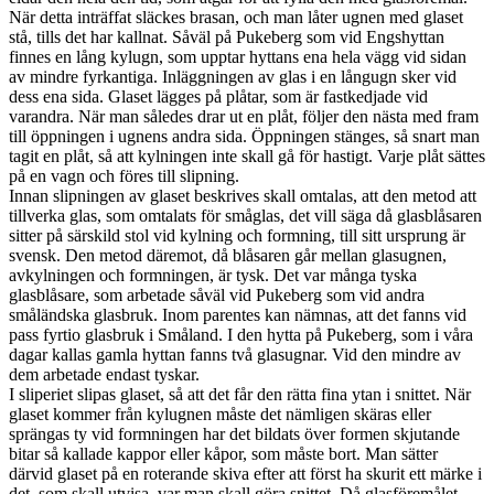
När detta inträffat släckes brasan, och man låter ugnen med glaset
stå, tills det har kallnat. Såväl på Pukeberg som vid Engshyttan
finnes en lång kylugn, som upptar hyttans ena hela vägg vid sidan
av mindre fyrkantiga. Inläggningen av glas i en långugn sker vid
dess ena sida. Glaset lägges på plåtar, som är fastkedjade vid
varandra. När man således drar ut en plåt, följer den nästa med fram
till öppningen i ugnens andra sida. Öppningen stänges, så snart man
tagit en plåt, så att kylningen inte skall gå för hastigt. Varje plåt sättes
på en vagn och föres till slipning.
Innan slipningen av glaset beskrives skall omtalas, att den metod att
tillverka glas, som omtalats för småglas, det vill säga då glasblåsaren
sitter på särskild stol vid kylning och formning, till sitt ursprung är
svensk. Den metod däremot, då blåsaren går mellan glasugnen,
avkylningen och formningen, är tysk. Det var många tyska
glasblåsare, som arbetade såväl vid Pukeberg som vid andra
småländska glasbruk. Inom parentes kan nämnas, att det fanns vid
pass fyrtio glasbruk i Småland. I den hytta på Pukeberg, som i våra
dagar kallas gamla hyttan fanns två glasugnar. Vid den mindre av
dem arbetade endast tyskar.
I sliperiet slipas glaset, så att det får den rätta fina ytan i snittet. När
glaset kommer från kylugnen måste det nämligen skäras eller
sprängas ty vid formningen har det bildats över formen skjutande
bitar så kallade kappor eller kåpor, som måste bort. Man sätter
därvid glaset på en roterande skiva efter att först ha skurit ett märke i
det, som skall utvisa, var man skall göra snittet. Då glasföremålet