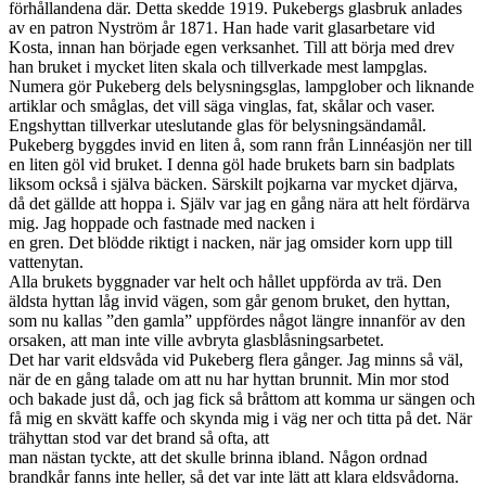
förhållandena där. Detta skedde 1919. Pukebergs glasbruk anlades
av en patron Nyström år 1871. Han hade varit glasarbetare vid
Kosta, innan han började egen verksanhet. Till att börja med drev
han bruket i mycket liten skala och tillverkade mest lampglas.
Numera gör Pukeberg dels belysningsglas, lampglober och liknande
artiklar och småglas, det vill säga vinglas, fat, skålar och vaser.
Engshyttan tillverkar uteslutande glas för belysningsändamål.
Pukeberg byggdes invid en liten å, som rann från Linnéasjön ner till
en liten göl vid bruket. I denna göl hade brukets barn sin badplats
liksom också i själva bäcken. Särskilt pojkarna var mycket djärva,
då det gällde att hoppa i. Själv var jag en gång nära att helt fördärva
mig. Jag hoppade och fastnade med nacken i
en gren. Det blödde riktigt i nacken, när jag omsider korn upp till
vattenytan.
Alla brukets byggnader var helt och hållet uppförda av trä. Den
äldsta hyttan låg invid vägen, som går genom bruket, den hyttan,
som nu kallas ”den gamla” uppfördes något längre innanför av den
orsaken, att man inte ville avbryta glasblåsningsarbetet.
Det har varit eldsvåda vid Pukeberg flera gånger. Jag minns så väl,
när de en gång talade om att nu har hyttan brunnit. Min mor stod
och bakade just då, och jag fick så bråttom att komma ur sängen och
få mig en skvätt kaffe och skynda mig i väg ner och titta på det. När
trähyttan stod var det brand så ofta, att
man nästan tyckte, att det skulle brinna ibland. Någon ordnad
brandkår fanns inte heller, så det var inte lätt att klara eldsvådorna.