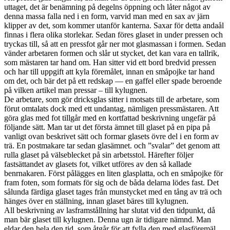
uttaget, det är benämning på degelns öppning och låter något av
denna massa falla ned i en form, varvid man med en sax av järn
klipper av det, som kommer utanför kanterna. Saxar för detta andaål
finnas i flera olika storlekar. Sedan föres glaset in under pressen och
tryckas till, så att en pressfot går ner mot glasmassan i formen. Sedan
vänder arbetaren formen och slår ut stycket, det kan vara en tallrik,
som mästaren tar hand om. Han sitter vid ett bord bredvid pressen
och har till uppgift att kyla föremålet, innan en småpojke tar hand
om det, och bär det på ett redskap — en gaffel eller spade beroende
på vilken artikel man pressar – till kylugnen.
De arbetare, som gör dricksglas sitter i motsats till de arbetare, som
förut omtalats dock med ett undantag, nämligen pressmästaren. Att
göra glas med fot tillgår med en kortfattad beskrivning ungefär på
följande sätt. Man tar ut det första ämnet till glaset på en pipa på
vanligt ovan beskrivet sätt och formar glasets övre del i en form av
trä. En postmakare tar sedan glasämnet. och ”svalar” det genom att
rulla glaset på välseblecket på sin arbetsstol. Härefter följer
fastsättandet av glasets fot, vilket utföres av den så kallade
benrnakaren. Först pålägges en liten glasplatta, och en småpojke för
fram foten, som formats för sig och de båda delarna lödes fast. Det
sålunda färdiga glaset tages från munstycket med en tång av trä och
hänges över en ställning, innan glaset bäres till kylugnen.
All beskrivning av lasframstållning har slutat vid den tidpunkt, då
man bär glaset till kylugnen. Denna ugn är tidigare nämnd. Man
eldar den hela den tid, som åtgår för att fylla den med glasföremäl.