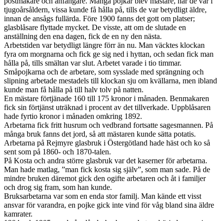
postmakare och anfångare. Många pojkar blev mästare, när de var i
tjugoårsåldern, vissa kunde få hålla på, tills de var betydligt äldre,
innan de ansågs fullärda. Före 1900 fanns det gott om platser;
glasblåsare flyttade mycket. De visste, att om de slutade en
anställning den ena dagen, fick de en ny den nästa.
Arbetstiden var betydligt längre förr än nu. Man väcktes klockan
fyra om morgnarna och fick ge sig ned i hyttan, och sedan fick man
hålla på, tills smältan var slut. Arbetet varade i tio timmar.
Småpojkarna och de arbetare, som sysslade med sprängning och
slipning arbetade mestadels till klockan sju om kvällarna, men ibland
kunde man få hålla på till halv tolv på natten.
En mästare förtjänade 160 till 175 kronor i månaden. Benmakaren
fick sin förtjänst uträknad i procent av det tillverkade. Uppblåsaren
hade fyrtio kronor i månaden omkring 1892.
Arbetarna fick fritt husrum och vedbrand fortsatte sagesmannen. På
många bruk fanns det jord, så att mästaren kunde sätta potatis.
Arbetarna på Rejmyre glasbruk i Östergötland hade häst och ko så
sent som på 1860- och 1870-talen.
På Kosta och andra större glasbruk var det kaserner för arbetarna.
Man hade matlag, ”man fick kosta sig själv”, som man sade. På de
mindre bruken däremot gick den ogifte arbetaren och åt i familjer
och drog sig fram, som han kunde.
Bruksarbetarna var som en enda stor familj. Man kände ett visst
ansvar för varandra, en pojke gick inte vind för våg bland sina äldre
kamrater.