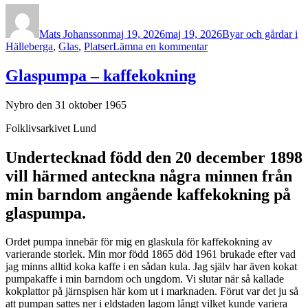
Författare
Publicerat
Kategorier
den
Mats Johansson
maj 19, 2026
maj 19, 2026
Byar och gårdar i
till
Hälleberga
,
Glas
,
Platser
Lämna en kommentar
Glasrikets
mittpunkt
Glaspumpa – kaffekokning
Nybro den 31 oktober 1965
Folklivsarkivet Lund
Undertecknad född den 20 december 1898
vill härmed anteckna några minnen från
min barndom angående kaffekokning på
glaspumpa.
Ordet pumpa innebär för mig en glaskula för kaffekokning av
varierande storlek. Min mor född 1865 död 1961 brukade efter vad
jag minns alltid koka kaffe i en sådan kula. Jag själv har även kokat
pumpakaffe i min barndom och ungdom. Vi slutar när så kallade
kokplattor på järnspisen här kom ut i marknaden. Förut var det ju så
att pumpan sattes ner i eldstaden lagom långt vilket kunde variera