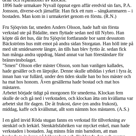
1896 hade urmakare Nyvall öppnat egen affär eredvid sin fars, P.A.
Jonsson, diverse-och järnaffär. Han fick ett rum – sängkammaren – i
bostaden. Man kom in i urmakeriet genom en förstu. (R.N.)
Fru Sjöqvists far, smeden Anders Olsson, hade haft sin första
verkstad ute på Bidalite, men flyttade sedan ned till Nybro. Han
köpte då det hus, där fru Sjöqvist fortfarande bor samt dessutom
Bäckströms hus mitt emot på andra sidan Storgatan. Han höll inte på
med sitt smidesareete längre, än tills han blev fyrtio år. sedan fick
han många andra uppdrag, bland annat var han föreständare för
brännvinsbolaget.
”Smen” Olsson eller mäster Olsson, som han vanligen kallades,
hade gesäller och en lärpojke. Denne skulle utbildas i yrket i fyra år,
innan han var fullärd, under den tiden skulle han bo hos mäster och
ha mat hos honom. Även gesällerna hade bostad och mat hos
mästaren.
Arbetet började tidigt på morgonen för smederna. Klockan fem
skulle de och gå ned i verkstaden, och klockan åtta om kvällarna var
arbetet slut för dagen. De åt frukost, dave (en andra frukost),
middag, kaffe och kvällsmat, allt som nämnts hos mästaren. (A.S.)
I en gård invid Röda stugan fanns en verkstad för tillverkning av
stenkärl och lerkärl. Stenkärlsfabriken var mycket enkel, man hade
verkstaden i bostaden. Jag minns från min barndom, att man