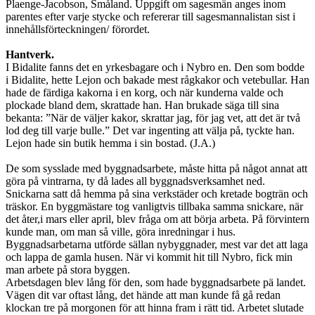
Plaenge-Jacobson, Småland. Uppgift om sagesmän anges inom
parentes efter varje stycke och refererar till sagesmannalistan sist i
innehållsförteckningen/ förordet.
Hantverk.
I Bidalite fanns det en yrkesbagare och i Nybro en. Den som bodde
i Bidalite, hette Lejon och bakade mest rågkakor och vetebullar. Han
hade de färdiga kakorna i en korg, och när kunderna valde och
plockade bland dem, skrattade han. Han brukade säga till sina
bekanta: ”När de väljer kakor, skrattar jag, för jag vet, att det är två
lod deg till varje bulle.” Det var ingenting att välja på, tyckte han.
Lejon hade sin butik hemma i sin bostad. (J.A.)
De som sysslade med byggnadsarbete, måste hitta på något annat att
göra på vintrarna, ty då lades all byggnadsverksamhet ned.
Snickarna satt då hemma på sina verkstäder och kretade bogträn och
träskor. En byggmästare tog vanligtvis tillbaka samma snickare, när
det åter,i mars eller april, blev fråga om att börja arbeta. På förvintern
kunde man, om man så ville, göra inredningar i hus.
Byggnadsarbetarna utförde sällan nybyggnader, mest var det att laga
och lappa de gamla husen. När vi kommit hit till Nybro, fick min
man arbete på stora byggen.
Arbetsdagen blev lång för den, som hade byggnadsarbete pä landet.
Vägen dit var oftast lång, det hände att man kunde få gå redan
klockan tre på morgonen för att hinna fram i rätt tid. Arbetet slutade