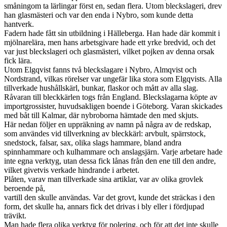
småningom ta lärlingar först en, sedan flera. Utom bleckslageri, drev
han glasmästeri och var den enda i Nybro, som kunde detta
hantverk.
Fadern hade fått sin utbildning i Hälleberga. Han hade där kommit i
mjölnarelära, men hans arbetsgivare hade ett yrke bredvid, och det
var just bleckslageri och glasmästeri, vilket pojken av denna orsak
fick lära.
Utom Elgqvist fanns två bleckslagare i Nybro, Almqvist och
Nordstrand, vilkas rörelser var ungefär lika stora som Elgqvists. Alla
tillverkade hushållskärl, bunkar, flaskor och mått av alla slag.
Råvaran till bleckkärlen togs från England. Bleckslagarna köpte av
importgrossister, huvudsakligen boende i Göteborg. Varan skickades
med båt till Kalmar, där nybroborna hämtade den med skjuts.
Här nedan följer en uppräkning av namn på några av de redskap,
som användes vid tillverkning av bleckkärl: arvbult, spärrstock,
snedstock, falsar, sax, olika slags hammare, bland andra
spinnhammare och kulhammare och anslagsjärn. Varje arbetare hade
inte egna verktyg, utan dessa fick lånas från den ene till den andre,
vilket givetvis verkade hindrande i arbetet.
Plåten, varav man tillverkade sina artiklar, var av olika grovlek
beroende på,
vartill den skulle användas. Var det grovt, kunde det sträckas i den
form, det skulle ha, annars fick det drivas i bly eller i fördjupad
trävikt.
Man hade flera olika verktyg för polering, och för att det inte skulle