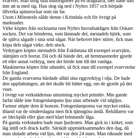
svarveri. Han drog sina tillhörigheter på en dragkärra, mer hade han
inte att ta med sig. Han slog sig ned i Nybro 1857 och började
tillverka spinnrockar som sin far.
Utom i Mönsterås sålde denne i Kristdala och för övrigt på
marknader.
Virke köptes från socknarna runt Nybro huvudsakligen från Oskars
socken. Det var bönderna, som lämnade det, mestadels björk, som
de själva sågade i sina små sågar. När behovet blev större, fick man
köpa dels sågat virke, dels stock.
Verktygen köptes mestadels från Eskilstuna till exempel svarvjärn,
stämjärn och borrar. Då och då hände det, att hemmasmeder gjorde
ett eller annat verktyg, men det hörde inte till det vanliga.
Maskinerna köptes från utlandet, så fick man till exempel svarvstolar
från England.
De gamla svarvarna härdade alltid sina eggverktyg i olja. De hade
den uppfattningen, att det skulle bli bättre egg, om de gjorde på det
viset.
I övrigt var verkstädernas utrustning mycket primitiv. Min gamle
farfar tålde inte fotogenlampans ljus utan arbetade vid talgljus.
Farmor stöpte dem åt honom. Fotogenlamporna var mycket enkla,
ibland var de sönderslagna men fick tjänstgöra ändå. Behållaren var
av bleckplåt eller glas med klart brinnande låga.
På gamla verkstaden hade man ljusfesten. Man gick in i köket, som
låg intill och drack kaffe. Särskilt uppmärksammades den dag, då
man slutade arbeta vid ljus, det var den 24 mars. Man räknade med