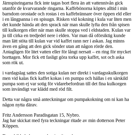
Järnspisringarna fick inte tagas bort flera än att vattennivån gick
utanför de kvarvarande ringarna. Kaffebönorna köptes alltid i min
barndom orostade och rostas i en kaffebrännare över öppen eld eller
i en långpanna i en spisugn. Risken vid kokning i kula var liten men
det kunde hända att den sprack när man skulle lyfta den från spisen
till kulkorgen eller när man skulle stoppa ved i eldstaden. Kulan var
ju till cirka en tredjedel nere i elden. Var man då oförsiktig kunde
man lätt stöta till kulan var vid kaffet rann ner i askan. Jag minns
även en gång att den gick sönder utan att någon rörde den.
Antagligen för litet vatten eller för långt nersatt – en ring för mycket
borttagen. Mor fick ett fasligt göra torka upp kaffet, sot och aska
som rök ut.
i vardagslag sattes den sotiga kulan ner direkt i vardagsskulkorgen
men vid kalas fick kaffet kokas i en pumpa och hällas i en särskild
pumpa som ej var sotig för vidarebefordran till det fina kulkorgen
som invändigt var klädd med röd filt.
Detta var några små anteckningar om pumpakokning om ni kan ha
någon nytta därav.
Fritz Andersson Paradisgatan 15, Nybro.
Jag har skickat med fyra teckningar ritade av min dotterson Peter
Köppen.