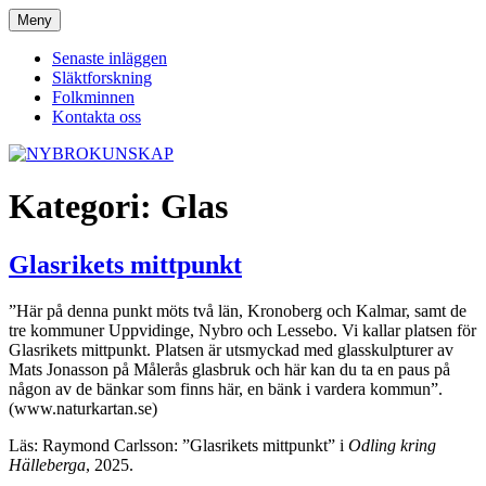
Hoppa
Meny
NYBROKUNSKAP
till
innehåll
Senaste inläggen
Släktforskning
Folkminnen
Kontakta oss
Kategori:
Glas
Glasrikets mittpunkt
”Här på denna punkt möts två län, Kronoberg och Kalmar, samt de
tre kommuner Uppvidinge, Nybro och Lessebo. Vi kallar platsen för
Glasrikets mittpunkt. Platsen är utsmyckad med glasskulpturer av
Mats Jonasson på Målerås glasbruk och här kan du ta en paus på
någon av de bänkar som finns här, en bänk i vardera kommun”.
(www.naturkartan.se)
Läs: Raymond Carlsson: ”Glasrikets mittpunkt” i
Odling kring
Hälleberga
, 2025.