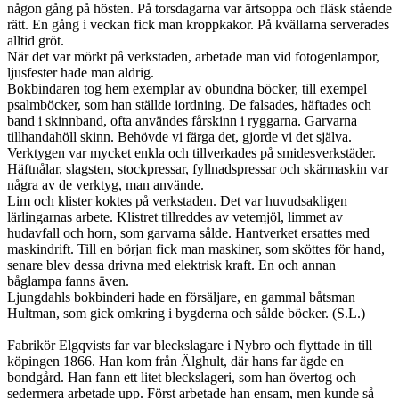
någon gång på hösten. På torsdagarna var ärtsoppa och fläsk stående
rätt. En gång i veckan fick man kroppkakor. På kvällarna serverades
alltid gröt.
När det var mörkt på verkstaden, arbetade man vid fotogenlampor,
ljusfester hade man aldrig.
Bokbindaren tog hem exemplar av obundna böcker, till exempel
psalmböcker, som han ställde iordning. De falsades, häftades och
band i skinnband, ofta användes fårskinn i ryggarna. Garvarna
tillhandahöll skinn. Behövde vi färga det, gjorde vi det själva.
Verktygen var mycket enkla och tillverkades på smidesverkstäder.
Häftnålar, slagsten, stockpressar, fyllnadspressar och skärmaskin var
några av de verktyg, man använde.
Lim och klister koktes på verkstaden. Det var huvudsakligen
lärlingarnas arbete. Klistret tillreddes av vetemjöl, limmet av
hudavfall och horn, som garvarna sålde. Hantverket ersattes med
maskindrift. Till en början fick man maskiner, som sköttes för hand,
senare blev dessa drivna med elektrisk kraft. En och annan
båglampa fanns även.
Ljungdahls bokbinderi hade en försäljare, en gammal båtsman
Hultman, som gick omkring i bygderna och sålde böcker. (S.L.)
Fabrikör Elgqvists far var bleckslagare i Nybro och flyttade in till
köpingen 1866. Han kom från Älghult, där hans far ägde en
bondgård. Han fann ett litet bleckslageri, som han övertog och
sedermera arbetade upp. Först arbetade han ensam, men kunde så