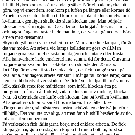
Hit till Nybro kom också resande gesäller. När vi hade mycket att
göra, tog vi emot dem, som kom på luffen på längre eller kortare tid.
Arbetet i verkstaden höll på till klockan tio ibland klockan elva om
kvällarna, egentligen skulle det sluta klockan åtta. Man började
klockan sex på morgnarna. Gesäller och lärlingat åt hos mästaren,
och några långa matraster hade man inte, det var att gå ned och börja
arbeta med detsamma.
Skymningstimmen var skvallertimme. Man tände inte lampan, förrän
det var mörkt. Att arbeta vid lampa kallades att göra kväll.Man
började göra kvällar efter sista böndagen och slutade efter första.
Alla hantverkare hade emellertid inte samma tid för detta. Garvarna
började göra kvällar den 1 oktober och slutade den 25 mars.
Det ålåg lärpojken att städa verkstaden, det fick han göra sent på
kvällarna, när dagens arbete var slut. I många fall bodde lärpojkarna
i en skrubb bredvid verkstaden. De fick även hjälpa till i mästarens
kök, särskilt strax före måltiderna, som inföll klockan åtta på
morgonen, då man åt frukost, vidare klockan tolv middag, klockan
fyra, på eftermiddagen kaffe och klockan åtta på kvällen kvällsmat.
Alla gesäller och lärpojkar åt hos mätaren. Hushållen blev
därigenom stora, så mästarens hustru behövde en eller två jungfrur
till hjälp. Det var inte ovanligt, att man fann hushIll bestående av tio,
tolv och femton personer.
På verkstaden fick lärlingarna börja med enklare arbeten. De fick
klippa grenar, göra omslag och klippa till runda bottnar, först så
småningom fick de börja löda. Det var ett sådant skrå emellan