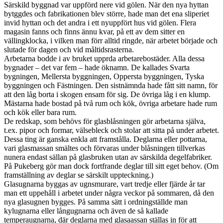
Särskild byggnad var uppförd nere vid gölen. När den nya hyttan
bytggdes och fabrikationen blev större, hade man det ena sliperiet
invid hyttan och det andra i ett nyuppfört hus vid gölen. Flera
magasin fanns och finns ännu kvar, på ett av dem sitter en
vällingklocka, i vilken man förr alltid ringde, när arbetet började och
slutade för dagen och vid måltidsrasterna.
Arbetarna bodde i av bruket upprda arbetarebostäder. Alla dessa
bygnader – det var fem – hade öknamn. De kallades Svarta
bygningen, Mellersta byggningen, Oppersta byggningen, Tyska
byggningen och Fästningen. Den sistnämnda hade fått sitt namn, för
att den låg borta i skogen ensam för sig. De övriga låg i en klump.
Mästarna hade bostad på två rum och kök, övriga arbetare hade rum
och kök eller bara rum.
De redskap, som behövs för glasblåsningen gör arbetarna själva,
t.ex. pipor och formar, välsebleck och stolar att sitta på under arbetet.
Dessa ting är ganska enkla att framstålla. Deglarna eller pottarna,
vari glasmassan smältes och förvaras under blåsningen tillverkas
nunera endast sällan på glasbruken utan av särskilda degelfabriker.
På Pukeberg gör man dock fortfrande deglar till sitt eget behov. (Om
framställning av deglar se särskilt uppteckning.)
Glasugnarna byggas av ugnsmurare, vart tredje eller fjärde år tar
man ett uppehåll i arbetet under några veckor på sommaren, då den
nya glasugnen bygges. På samma sätt i ordningställde man
kylugnarna eller långugnarna och även de så kallade
temperaugnarna, där deglarna med glasaassan ställas in för att