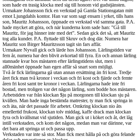
som hade en trasig klocka med sig till honom vid gudstjänsten.
Urmakare Johansson fick en verkstad på Gamla Stationsgatan mitt
emot Ljungdahls kontor. Han var som sagt ensam i yrket, tills hans
son, Mauritz Johansson, öppnade en verkstad vid samma gata. P.A.
hade mycket att göra, och när kunderna kom sade han: ”Gå till
Mauritz, för jag hinner inte med det”. Sedan gick det så, att Mauritz
tog alla kunder. P.A. flyttade till Skruv och dog där. Numera har
Mauritz son Birger Mauritzsson tagit sin fars affär.
Urmakare Nyvall gick och lärde hos Johansson. Lärlingstiden var
fem år, numera har den blivit avkortad till fyra. En och annan lärling
stannade kvar hos mästaren efter lärlingstidens slut, men i
all0mänhet öppnade han egen affär så snart som möjligt.
Två år fick lärlingarna gå utan annan ersättning än fri kost. Tredje
året fick man två kronor i veckan och fri kost och fjärde och femte
åren fri kost samt tre kronor i veckan. Lärlingarna hade inte fri
bostad, men troligen var det någon lärling, som bodde hos mästaren.
Arbetstiden var från klockan $ju på morgonen till klockan sju på
kvällen. Man hade inga bestämda matrester, ty man fick springa in
och äta, när det passade för arbetet. Omkring klockan nio åts
emellertid frukost, klockan tolv middag, kaffe drack man klockan
fyra och kvällsmat vid sjutiden. Man gick ut i köket och åt, det låg
intill verkstaden, och kom det någon, medan man var därinne, var
det bara att springa ut och passa upp.
Verkstaden var inte så stor. Man fick mest hålla på och göra felande
delar och reparationer av klockor.