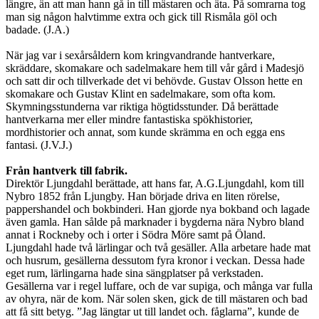
längre, än att man hann gå in till mästaren och äta. På somrarna tog
man sig någon halvtimme extra och gick till Rismåla göl och
badade. (J.A.)
När jag var i sexårsåldern kom kringvandrande hantverkare,
skräddare, skomakare och sadelmakare hem till vår gård i Madesjö
och satt dir och tillverkade det vi behövde. Gustav Olsson hette en
skomakare och Gustav Klint en sadelmakare, som ofta kom.
Skymningsstunderna var riktiga högtidsstunder. Då berättade
hantverkarna mer eller mindre fantastiska spökhistorier,
mordhistorier och annat, som kunde skrämma en och egga ens
fantasi. (J.V.J.)
Från hantverk till fabrik.
Direktör Ljungdahl berättade, att hans far, A.G.Ljungdahl, kom till
Nybro 1852 från Ljungby. Han började driva en liten rörelse,
pappershandel och bokbinderi. Han gjorde nya bokband och lagade
även gamla. Han sålde på marknader i bygderna nära Nybro bland
annat i Rockneby och i orter i Södra Möre samt på Öland.
Ljungdahl hade två lärlingar och två gesäller. Alla arbetare hade mat
och husrum, gesällerna dessutom fyra kronor i veckan. Dessa hade
eget rum, lärlingarna hade sina sängplatser på verkstaden.
Gesällerna var i regel luffare, och de var supiga, och många var fulla
av ohyra, när de kom. När solen sken, gick de till mästaren och bad
att få sitt betyg. ”Jag längtar ut till landet och. fåglarna”, kunde de