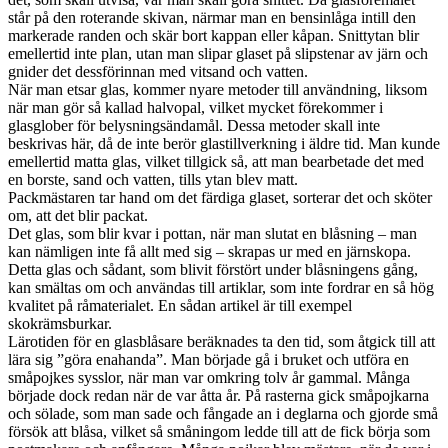
står på den roterande skivan, närmar man en bensinlåga intill den
markerade randen och skär bort kappan eller kåpan. Snittytan blir
emellertid inte plan, utan man slipar glaset på slipstenar av järn och
gnider det dessförinnan med vitsand och vatten.
När man etsar glas, kommer nyare metoder till användning, liksom
när man gör så kallad halvopal, vilket mycket förekommer i
glasglober för belysningsändamål. Dessa metoder skall inte
beskrivas här, då de inte berör glastillverkning i äldre tid. Man kunde
emellertid matta glas, vilket tillgick så, att man bearbetade det med
en borste, sand och vatten, tills ytan blev matt.
Packmästaren tar hand om det färdiga glaset, sorterar det och sköter
om, att det blir packat.
Det glas, som blir kvar i pottan, när man slutat en blåsning – man
kan nämligen inte få allt med sig – skrapas ur med en järnskopa.
Detta glas och sådant, som blivit förstört under blåsningens gång,
kan smältas om och användas till artiklar, som inte fordrar en så hög
kvalitet på råmaterialet. En sådan artikel är till exempel
skokrämsburkar.
Lärotiden för en glasblåsare beräknades ta den tid, som åtgick till att
lära sig ”göra enahanda”. Man började gå i bruket och utföra en
småpojkes sysslor, när man var omkring tolv år gammal. Många
började dock redan när de var åtta år. På rasterna gick småpojkarna
och sölade, som man sade och fångade an i deglarna och gjorde små
försök att blåsa, vilket så småningom ledde till att de fick börja som