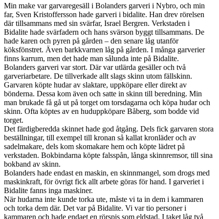
Min make var garvaregesäll i Bolanders garveri i Nybro, och min
far, Sven Kristoffersson hade garveri i bidalite. Han drev rörelsen
där tillsammans med sin svärfar, Israel Bergren. Verkstaden i
Bidalite hade svärfadern och hans svärson byggt tillsammans. De
hade karen och pyren på gården – den senare låg utanför
köksfönstret. Även barkkvarnen låg på gården. I många garverier
finns karrum, men det hade man sålunda inte på Bidalite.
Bolanders garveri var stort. Där var utlärda gesäller och två
garveriarbetare. De tillverkade allt slags skinn utom fällskinn.
Garvaren köpte hudar av slaktare, uppköpare eller direkt av
bönderna. Dessa kom även och satte in skinn till beredning. Min
man brukade få gå ut på torget om torsdagarna och köpa hudar och
skinn. Ofta köptes av en huduppköpare Båberg, som bodde vid
torget.
Det färdigberedda skinnet hade god åtgång. Dels fick garvaren stora
beställningar, till exempel till kronan så kallat kronläder och av
sadelmakare, dels kom skomakare hem och köpte lädret på
verkstaden. Bokbindarna köpte falsspån, långa skinnremsor, till sina
bokband av skinn.
Bolanders hade endast en maskin, en skinnmangel, som drogs med
maskinkraft, för övrigt fick allt arbete göras för hand. I garveriet i
Bidalite fanns inga maskiner.
När hudarna inte kunde torka ute, måste vi ta in dem i kammaren
och torka dem där. Det var på Bidalite. Vi var tio personer i
kammaren och hade endaet en rörspis som eldstad. I taket låg två