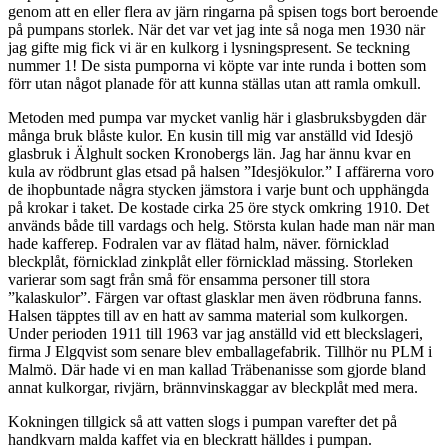
genom att en eller flera av järn ringarna på spisen togs bort beroende
på pumpans storlek. När det var vet jag inte så noga men 1930 när
jag gifte mig fick vi är en kulkorg i lysningspresent. Se teckning
nummer 1! De sista pumporna vi köpte var inte runda i botten som
förr utan något planade för att kunna ställas utan att ramla omkull.
Metoden med pumpa var mycket vanlig här i glasbruksbygden där
många bruk blåste kulor. En kusin till mig var anställd vid Idesjö
glasbruk i Älghult socken Kronobergs län. Jag har ännu kvar en
kula av rödbrunt glas etsad på halsen ”Idesjökulor.” I affärerna voro
de ihopbuntade några stycken jämstora i varje bunt och upphängda
på krokar i taket. De kostade cirka 25 öre styck omkring 1910. Det
används både till vardags och helg. Största kulan hade man när man
hade kafferep. Fodralen var av flätad halm, näver. förnicklad
bleckplåt, förnicklad zinkplåt eller förnicklad mässing. Storleken
varierar som sagt från små för ensamma personer till stora
”kalaskulor”. Färgen var oftast glasklar men även rödbruna fanns.
Halsen täpptes till av en hatt av samma material som kulkorgen.
Under perioden 1911 till 1963 var jag anställd vid ett bleckslageri,
firma J Elgqvist som senare blev emballagefabrik. Tillhör nu PLM i
Malmö. Där hade vi en man kallad Träbenanisse som gjorde bland
annat kulkorgar, rivjärn, brännvinskaggar av bleckplåt med mera.
Kokningen tillgick så att vatten slogs i pumpan varefter det på
handkvarn malda kaffet via en bleckratt hälldes i pumpan.