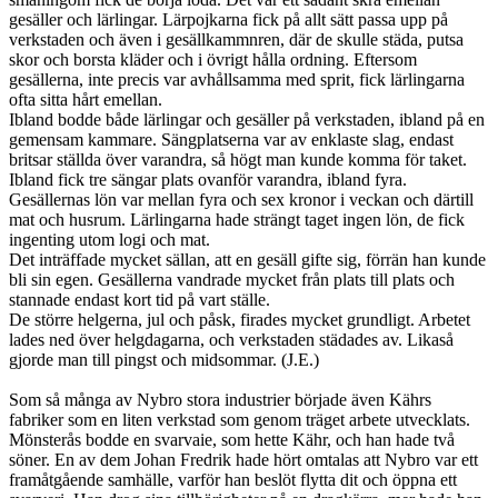
gesäller och lärlingar. Lärpojkarna fick på allt sätt passa upp på
verkstaden och även i gesällkammnren, där de skulle städa, putsa
skor och borsta kläder och i övrigt hålla ordning. Eftersom
gesällerna, inte precis var avhållsamma med sprit, fick lärlingarna
ofta sitta hårt emellan.
Ibland bodde både lärlingar och gesäller på verkstaden, ibland på en
gemensam kammare. Sängplatserna var av enklaste slag, endast
britsar ställda över varandra, så högt man kunde komma för taket.
Ibland fick tre sängar plats ovanför varandra, ibland fyra.
Gesällernas lön var mellan fyra och sex kronor i veckan och därtill
mat och husrum. Lärlingarna hade strängt taget ingen lön, de fick
ingenting utom logi och mat.
Det inträffade mycket sällan, att en gesäll gifte sig, förrän han kunde
bli sin egen. Gesällerna vandrade mycket från plats till plats och
stannade endast kort tid på vart ställe.
De större helgerna, jul och påsk, firades mycket grundligt. Arbetet
lades ned över helgdagarna, och verkstaden städades av. Likaså
gjorde man till pingst och midsommar. (J.E.)
Som så många av Nybro stora industrier började även Kährs
fabriker som en liten verkstad som genom träget arbete utvecklats.
Mönsterås bodde en svarvaie, som hette Kähr, och han hade två
söner. En av dem Johan Fredrik hade hört omtalas att Nybro var ett
framåtgående samhälle, varför han beslöt flytta dit och öppna ett