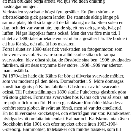
att man brukade börja arbeta vid ljus vid tiden omkring
höstdagjämningen.
Verkstaden sysselsatte högst fyra gesäller. En jämn ström av
arbetssökande gick genom landet. De stannade aldrig länge på
samma plats, blott så länge att de fått äta sig mätta. Sken solen en
dag, och det var varmt ute, tog de sig ett rus och gav sig iväg på
luffen. Några lärpojkar fanns också. Men det var före min tid. I
slutet av 1880-talet arbetade endast utlärda gesäller här. De bodde i
ett hus för sig, och alla åt hos mästaren.
Först i slutet av 1890-talet fick verkstaden en fotogenmotor, som
drev en svarvstol. Svarvare som alltid skulle sitta och trampa
svarvstolen, blev oftast sjuka, de förstörde sina ben. 1906 utvidgades
fabriken, så att dess utrymme blev större, 1908-1909 var aderton
man anställda.
På 1870-talet hade dir. Kährs far börjat tillverka svarvade möbler,
som var modernt på den tiden. Domarbordet i S. Möre domsagas
kansli har gjorts på Kährs fabriker. Glasformar av trä svarvades
också. Till Parisutställningen 1890 skulle Pukebergs glasbruk göra
två stora glober. Formarna svarvades hos Kährs och var så stora, att
tre pojkar fick rum däri. Hur en glasblåsare förmådde blåsa dessa
oerhört stora glober, är svårt att förstå, men så var det emellertid.
En tid tillverkades krocketspel, och efterfrågan var stor. Kundkretsen
utvidgades att omfatta inte endast Kalmar och Karlskrona utan även
Stockholm från 1901 och efter mycket arbete åren 1903-1904
Göteborg. Barnmöbler, träleksaker och mindre träsaker, som till