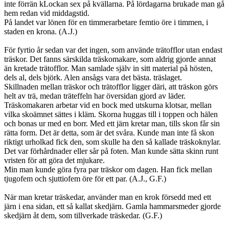
inte förrän kLockan sex på kvällarna. På lördagarna brukade man gå
hem redan vid middagstid.
På landet var lönen för en timmerarbetare femtio öre i timmen, i
staden en krona. (A.J.)
För fyrtio år sedan var det ingen, som använde trätofflor utan endast
träskor. Det fanns särskilda träskomakare, som aldrig gjorde annat
än kretade trätofflor. Man samlade själv in sitt material på hösten,
dels al, dels björk. Alen ansågs vara det bästa. träslaget.
Skillnaden mellan träskor och trätofflor ligger däri, att träskon görs
helt av trä, medan träteffeln har översidan gjord av läder.
Träskomakaren arbetar vid en bock med utskurna klotsar, mellan
vilka skoämnet sättes i kläm. Skorna huggas till i toppen och hälen
och bonas ur med en borr. Med ett järn kretar man, tills skon får sin
rätta form. Det är detta, som är det svåra. Kunde man inte få skon
riktigt urholkad fick den, som skulle ha den så kallade träskoknylar.
Det var förhårdnader eller sår på foten. Man kunde sätta skinn runt
vristen för att göra det mjukare.
Min man kunde göra fyra par träskor om dagen. Han fick mellan
tjugofem och sjuttiofem öre för ett par. (A.J., G.F.)
När man kretar träskedar, använder man en krok försedd med ett
järn i ena sidan, ett så kallat skedjärn. Gamla hammarsmeder gjorde
skedjärn åt dem, som tillverkade träskedar. (G.F.)