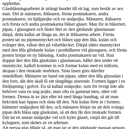
upphettas.
Glasblåsningsarbetet är strängt bundet till ett lag, som består av sex
man. Det är mästaren, iblåsaren, första postmakaren, andra
postmakaren, en hjälppojke och en småpojka. Mästaren, iblåsaren
och första och andra postmakarna blåser glaset. Man för in blåsröret,
pipan, i glasugnen och fäster litet av den glödande glasmassan
därpå, detta kallas att fånga an, det är iblåsarens arbete. Första
posten tar nu pipmunstycket och blåser upp den lilla, kulan och
svänger den, välsar den på välseblecket. Därpå sättes munstycket
med den lilla glödande kulan i posthållaren vid glasugnen, och första
posten börjar en ny blåsning. Andra postmakaren tar vid. Han
doppar åter den lilla glaskulan i glasmassan, håller den under ett
munstycke, kalluft kommer in och formar kulan med en träform,
skopan i den önskade storleken. Sista fasen görs därefter
omedelbart. Mästaren tar hand om pipan, sätter den lilla glassulan i
den forn, där den skall få sitt slutgiltiga utseende. Formen ligger i en
fördjupning i golvet. En så kallad småpojke, som för övrigt inte alls
behöver vara en ung pojke, utan ofta en gammal men, sitter vid
formen. Denna är av järn eller trä med långa handtag, så att man
bekvämt kan öppna och sluta till den. När kulan förts in i formen.
klämmer småpojken till den, och mästaren börjar nu att dels svänga
pipan dels blåsa upp glaskulan, så att den får den önskade formen.
Där tar en annan småpojke vid och kyler glaset, varpå det går till
kylugnen, som skötes av en arbetare.
Att pressa glas tillgår så, att man tar ut den glödande massan genom