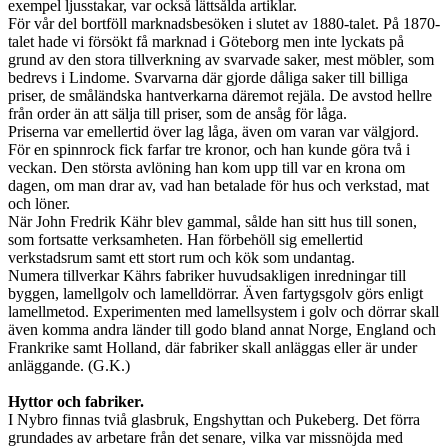
exempel ljusstakar, var också lättsålda artiklar.
För vår del bortföll marknadsbesöken i slutet av 1880-talet. På 1870-
talet hade vi försökt få marknad i Göteborg men inte lyckats på
grund av den stora tillverkning av svarvade saker, mest möbler, som
bedrevs i Lindome. Svarvarna där gjorde dåliga saker till billiga
priser, de småländska hantverkarna däremot rejäla. De avstod hellre
från order än att sälja till priser, som de ansåg för låga.
Priserna var emellertid över lag låga, även om varan var välgjord.
För en spinnrock fick farfar tre kronor, och han kunde göra två i
veckan. Den största avlöning han kom upp till var en krona om
dagen, om man drar av, vad han betalade för hus och verkstad, mat
och löner.
När John Fredrik Kähr blev gammal, sålde han sitt hus till sonen,
som fortsatte verksamheten. Han förbehöll sig emellertid
verkstadsrum samt ett stort rum och kök som undantag.
Numera tillverkar Kährs fabriker huvudsakligen inredningar till
byggen, lamellgolv och lamelldörrar. Även fartygsgolv görs enligt
lamellmetod. Experimenten med lamellsystem i golv och dörrar skall
även komma andra länder till godo bland annat Norge, England och
Frankrike samt Holland, där fabriker skall anläggas eller är under
anläggande. (G.K.)
Hyttor och fabriker.
I Nybro finnas tviå glasbruk, Engshyttan och Pukeberg. Det förra
grundades av arbetare från det senare, vilka var missnöjda med