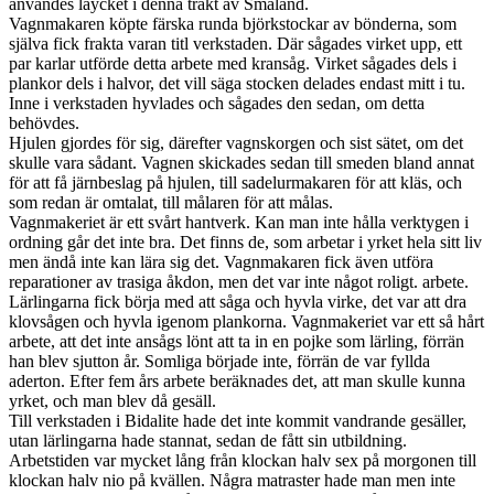
användes laycket i denna trakt av Småland.
Vagnmakaren köpte färska runda björkstockar av bönderna, som
själva fick frakta varan titl verkstaden. Där sågades virket upp, ett
par karlar utförde detta arbete med kransåg. Virket sågades dels i
plankor dels i halvor, det vill säga stocken delades endast mitt i tu.
Inne i verkstaden hyvlades och sågades den sedan, om detta
behövdes.
Hjulen gjordes för sig, därefter vagnskorgen och sist sätet, om det
skulle vara sådant. Vagnen skickades sedan till smeden bland annat
för att få järnbeslag på hjulen, till sadelurmakaren för att kläs, och
som redan är omtalat, till målaren för att målas.
Vagnmakeriet är ett svårt hantverk. Kan man inte hålla verktygen i
ordning går det inte bra. Det finns de, som arbetar i yrket hela sitt liv
men ändå inte kan lära sig det. Vagnmakaren fick även utföra
reparationer av trasiga åkdon, men det var inte något roligt. arbete.
Lärlingarna fick börja med att såga och hyvla virke, det var att dra
klovsågen och hyvla igenom plankorna. Vagnmakeriet var ett så hårt
arbete, att det inte ansågs lönt att ta in en pojke som lärling, förrän
han blev sjutton år. Somliga började inte, förrän de var fyllda
aderton. Efter fem års arbete beräknades det, att man skulle kunna
yrket, och man blev då gesäll.
Till verkstaden i Bidalite hade det inte kommit vandrande gesäller,
utan lärlingarna hade stannat, sedan de fått sin utbildning.
Arbetstiden var mycket lång från klockan halv sex på morgonen till
klockan halv nio på kvällen. Några matraster hade man men inte