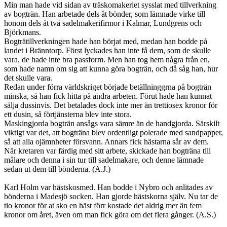
Min man hade vid sidan av träskomakeriet sysslat med tillverkning
av bogträn. Han arbetade dels åt bönder, som lämnade virke till
honom dels åt två sadelmakerifirmor i Kalmar, Lundgrens och
Björkmans.
Bogträtillverkningen hade han börjat med, medan han bodde på
landet i Bränntorp. Först lyckades han inte få dem, som de skulle
vara, de hade inte bra passform. Men han tog hem några från en,
som hade namn om sig att kunna göra bogträn, och då såg han, hur
det skulle vara.
Redan under förra världskriget började betällninggrna på bogträn
minska, så han fick hitta på andra arbeten. Förut hade han kunnat
sälja dussinvis. Det betalades dock inte mer än trettiosex kronor för
ett dusin, så förtjänsterna blev inte stora.
Maskingjorda bogträn ansågs vara sämre än de handgjorda. Särskilt
viktigt var det, att bogträna blev ordentligt polerade med sandpapper,
så att alla ojämnheter försvann. Annars fick hästarna sår av dem.
När kretaren var färdig med sitt arbete, skickade han bogträna till
målare och denna i sin tur till sadelmakare, och denne lämnade
sedan ut dem till bönderna. (A.J.)
Karl Holm var hästskosmed. Han bodde i Nybro och anlitades av
bönderna i Madesjö socken. Han gjorde hästskorna själv. Nu tar de
tio kronor för at sko en häst förr kostade det aldrig mer än fem
kronor om året, även om man fick göra om det flera gånger. (A.S.)