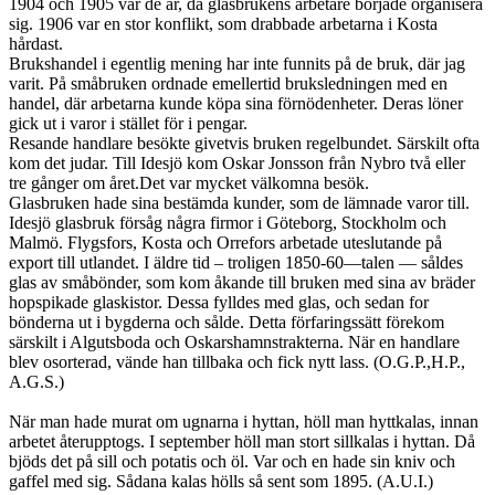
1904 och 1905 var de år, då glasbrukens arbetare började organisera
sig. 1906 var en stor konflikt, som drabbade arbetarna i Kosta
hårdast.
Brukshandel i egentlig mening har inte funnits på de bruk, där jag
varit. På småbruken ordnade emellertid bruksledningen med en
handel, där arbetarna kunde köpa sina förnödenheter. Deras löner
gick ut i varor i stället för i pengar.
Resande handlare besökte givetvis bruken regelbundet. Särskilt ofta
kom det judar. Till Idesjö kom Oskar Jonsson från Nybro två eller
tre gånger om året.Det var mycket välkomna besök.
Glasbruken hade sina bestämda kunder, som de lämnade varor till.
Idesjö glasbruk försåg några firmor i Göteborg, Stockholm och
Malmö. Flygsfors, Kosta och Orrefors arbetade uteslutande på
export till utlandet. I äldre tid – troligen 1850-60—talen — såldes
glas av småbönder, som kom åkande till bruken med sina av bräder
hopspikade glaskistor. Dessa fylldes med glas, och sedan for
bönderna ut i bygderna och sålde. Detta förfaringssätt förekom
särskilt i Algutsboda och Oskarshamnstrakterna. När en handlare
blev osorterad, vände han tillbaka och fick nytt lass. (O.G.P.,H.P.,
A.G.S.)
När man hade murat om ugnarna i hyttan, höll man hyttkalas, innan
arbetet återupptogs. I september höll man stort sillkalas i hyttan. Då
bjöds det på sill och potatis och öl. Var och en hade sin kniv och
gaffel med sig. Sådana kalas hölls så sent som 1895. (A.U.I.)