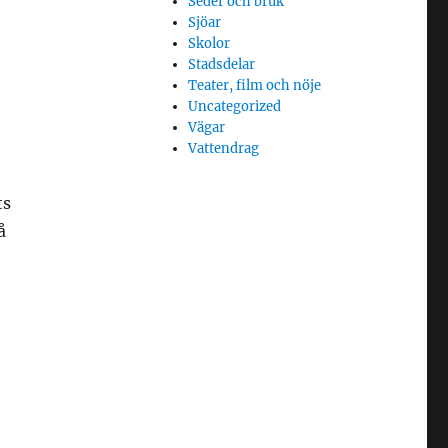
Seder och bruk
Sjöar
Skolor
Stadsdelar
Teater, film och nöje
Uncategorized
Vägar
Vattendrag
ts
å