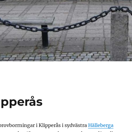
ipperås
provborrningar i Klipperås i sydvästra
Hälleberga