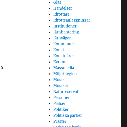
Glas
Händelser
Idrottare
Idrottsanläggningar
Institutioner
Järnhantering
Järnvägar
Kommuner
Konst
Konstnärer
Kyrkor
 s
Massmedia
Miljö/hygien
Musik
Musiker
Naturreservat
Personer
Platser
Politiker
Politiska partier
Präster