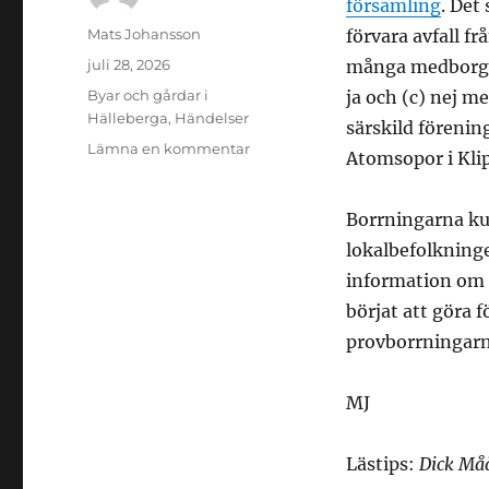
församling
. Det
Författare
Mats Johansson
förvara avfall f
Publicerat
juli 28, 2026
många medborgar
den
Kategorier
Byar och gårdar i
ja och (c) nej 
Hälleberga
,
Händelser
särskild föreni
till
Lämna en kommentar
Atomsopor i Klip
Borrningarna
i
Klipperås
Borrningarna kun
lokalbefolkninge
information om a
börjat att göra f
provborrningar
MJ
Lästips:
Dick Måå