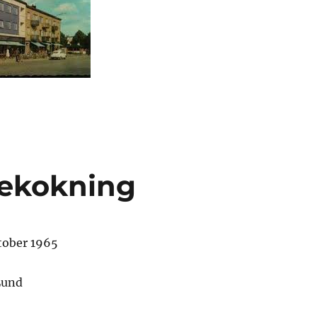
fekokning
tober 1965
Lund