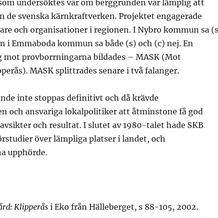
 som undersöktes var om berggrunden var lämplig att
rån de svenska kärnkraftverken. Projektet engagerade
e och organisationer i regionen. I Nybro kommun sa (s
men i Emmaboda kommun sa både (s) och (c) nej. En
ng mot provborrningarna bildades – MASK (Mot
perås). MASK splittrades senare i två falanger.
de inte stoppas definitivt och då krävde
n och ansvariga lokalpolitiker att åtminstone få god
vsikter och resultat. I slutet av 1980-talet hade SKB
örstudier över lämpliga platser i landet, och
na upphörde.
rd: Klipperås
i Eko från Hälleberget, s 88-105, 2002.