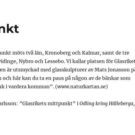
nkt
unkt möts två län, Kronoberg och Kalmar, samt de tre
inge, Nybro och Lessebo. Vi kallar platsen för Glasrike
sen är utsmyckad med glasskulpturer av Mats Jonasson p
k och här kan du ta en paus på någon av de bänkar som
änk i vardera kommun”. (www.naturkartan.se)
rlsson: ”Glasrikets mittpunkt” i
Odling kring Hälleberga
,