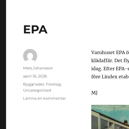
EPA
Varuhuset EPA ö
klädaffär. Det f
Författare
Mats Johansson
idag. Efter EPA
Publicerat
april 16, 2026
före Lindex etab
den
Kategorier
Byggnader
,
Företag
,
Uncategorized
MJ
till
Lämna en kommentar
EPA