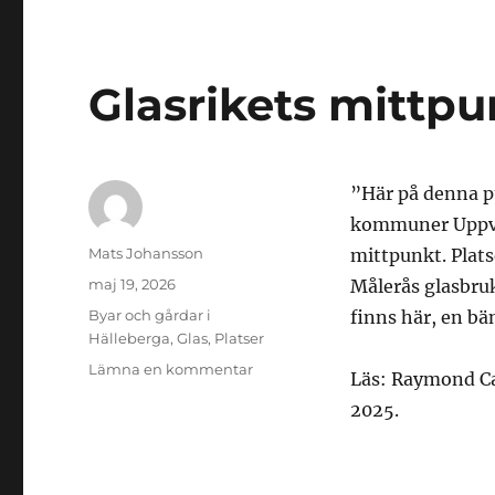
Glasrikets mittpu
”Här på denna p
kommuner Uppvid
Författare
Mats Johansson
mittpunkt. Plat
Publicerat
maj 19, 2026
Målerås glasbru
den
Kategorier
Byar och gårdar i
finns här, en b
Hälleberga
,
Glas
,
Platser
till
Lämna en kommentar
Läs: Raymond Ca
Glasrikets
2025.
mittpunkt