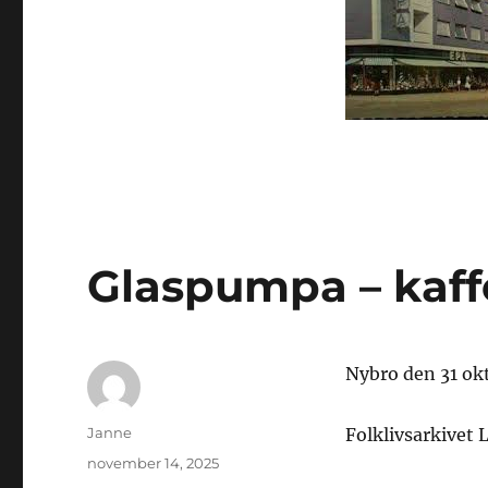
Glaspumpa – kaf
Nybro den 31 ok
Författare
Janne
Folklivsarkivet 
Publicerat
november 14, 2025
den