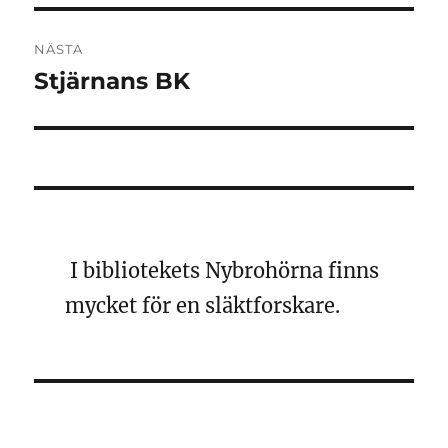
NÄSTA
Stjärnans BK
Nästa
inlägg:
I bibliotekets Nybrohörna finns
mycket för en släktforskare.