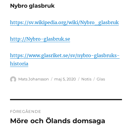
Nybro glasbruk
https://sv.wikipedia.org/wiki/Nybro_glasbruk
http://Nybro-glasbruk.se
https://www.glasriket.se/sv/nybro-glasbruks-
historia
Författare
Publicerat
Format
Kategorier
Mats Johansson
maj 5, 2020
Notis
Glas
den
Inläggsnavigering
FÖREGÅENDE
Möre och Ölands domsaga
Föregående
inlägg: