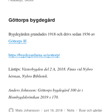
Göttorps bygdegård
Bygdegården grundades 1918 och drivs sedan 1936 av
Göttorps IF
.
https://bygdegardarna.se/gottorp/
Lästips:
Västerbygden del 2 A, 2018. Finns vid Nybro
hörnan, Nybro Bibliotek.
Anders Johnsson: Göttorps bygdegård 100 år i
Hembygdskrönikan 2019 s 170.
Författare
Publicerat
Format
Kategorier
Mats Johansson
juni 19, 2018
Notis
Byar och gårdar