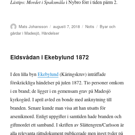
Lästips: Mordet i Spaksmåla
i Nybro förr i tiden pärm 2.
Författare
Publicerat
Format
Kategorier
Mats Johansson
augusti 7, 2018
Notis
Byar och
den
gårdar i Madesjö
,
Händelser
Eldsvådan i Ekebylund 1872
I den lilla byn
Ekebylund
(Käringskruv) inträffade
förskräckliga händelser på julen 1872. Tio personer omkom
i en brand; de ligger i en gemensam grav på Madesjö
kyrkogård. I april avled en bonde med anknytning till
branden. Senare kunde man visa att han utsatts för
arsenikmord. Enligt uppgifter i samtiden hade branden och
giftmordet ett samband. I skriften av Slättengren/Carlsson är
alla relevanta rättsdokument publicerade men inget tyder på