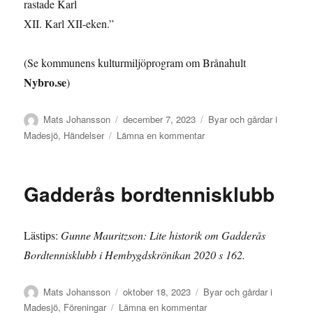
rastade Karl
XII. Karl XII-eken.”
(Se kommunens kulturmiljöprogram om Brånahult
Nybro.se
)
Författare
Publicerat
Kategorier
Mats Johansson
december 7, 2023
Byar och gårdar i
den
till
Madesjö
,
Händelser
Lämna en kommentar
Karl
XII-
eken
Gadderås bordtennisklubb
Lästips:
Gunne Mauritzson: Lite historik om Gadderås
Bordtennisklubb i Hembygdskrönikan 2020 s 162.
Författare
Publicerat
Kategorier
Mats Johansson
oktober 18, 2023
Byar och gårdar i
den
till
Madesjö
,
Föreningar
Lämna en kommentar