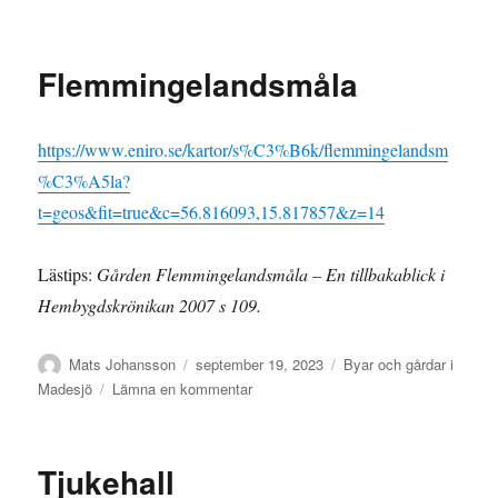
Gadderås
bordtennisklubb
Flemmingelandsmåla
https://www.eniro.se/kartor/s%C3%B6k/flemmingelandsm
%C3%A5la?
t=geos&fit=true&c=56.816093,15.817857&z=14
Lästips:
Gården Flemmingelandsmåla – En tillbakablick i
Hembygdskrönikan 2007 s 109.
Författare
Publicerat
Kategorier
Mats Johansson
september 19, 2023
Byar och gårdar i
den
till
Madesjö
Lämna en kommentar
Flemmingelandsmåla
Tjukehall