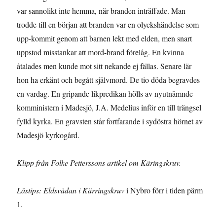
var sannolikt inte hemma, när branden inträffade. Man
trodde till en början att branden var en olyckshändelse som
upp-kommit genom att barnen lekt med elden, men snart
uppstod misstankar att mord-brand förelåg. En kvinna
åtalades men kunde mot sitt nekande ej fällas. Senare lär
hon ha erkänt och begått självmord. De tio döda begravdes
en vardag. En gripande likpredikan hölls av nyutnämnde
komministern i Madesjö, J.A. Medelius inför en till trängsel
fylld kyrka. En gravsten står fortfarande i sydöstra hörnet av
Madesjö kyrkogård.
Klipp från Folke Petterssons artikel om Käringskruv.
Lästips: Eldsvådan i Kärringskruv
i Nybro förr i tiden pärm
1.