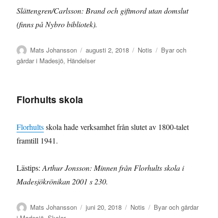
Slättengren/Carlsson: Brand och giftmord utan domslut
(finns på Nybro bibliotek).
Författare
Publicerat
Format
Kategorier
Mats Johansson
augusti 2, 2018
Notis
Byar och
den
gårdar i Madesjö
,
Händelser
Florhults skola
Florhults
skola hade verksamhet från slutet av 1800-talet
framtill 1941.
Lästips:
Arthur Jonsson: Minnen från Florhults skola i
Madesjökrönikan 2001 s 230.
Författare
Publicerat
Format
Kategorier
Mats Johansson
juni 20, 2018
Notis
Byar och gårdar
den
i Madesjö
,
Skolor