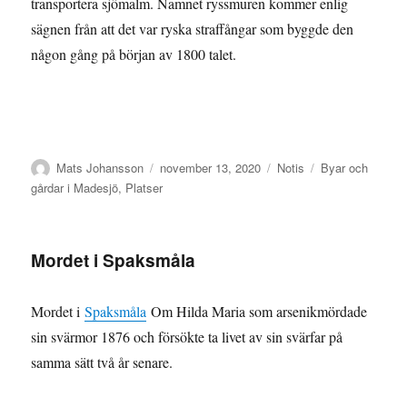
transportera sjömalm. Namnet ryssmuren kommer enlig
sägnen från att det var ryska straffångar som byggde den
någon gång på början av 1800 talet.
Författare
Publicerat
Format
Kategorier
Mats Johansson
november 13, 2020
Notis
Byar och
den
gårdar i Madesjö
,
Platser
Mordet i Spaksmåla
Mordet i
Spaksmåla
Om Hilda Maria som arsenikmördade
sin svärmor 1876 och försökte ta livet av sin svärfar på
samma sätt två år senare.