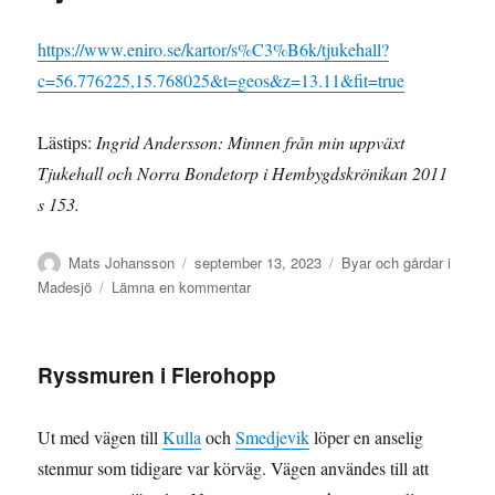
https://www.eniro.se/kartor/s%C3%B6k/tjukehall?
c=56.776225,15.768025&t=geos&z=13.11&fit=true
Lästips:
Ingrid Andersson: Minnen från min uppväxt
Tjukehall och Norra Bondetorp i Hembygdskrönikan 2011
s 153.
Författare
Publicerat
Kategorier
Mats Johansson
september 13, 2023
Byar och gårdar i
den
till
Madesjö
Lämna en kommentar
Tjukehall
Ryssmuren i Flerohopp
Ut med vägen till
Kulla
och
Smedjevik
löper en anselig
stenmur som tidigare var körväg. Vägen användes till att