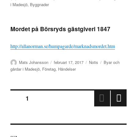
den
i Madesjö
,
Byggnader
Mordet på Börsryds gästgiveri 1847
http://allanorman.se/humpagarde/marknadsmordet.htm
Författare
Publicerat
Format
Kategorier
Mats Johansson
februari 17, 2017
Notis
Byar och
den
gårdar i Madesjö
,
Företag
,
Händelser
Sidnumrering
SIDA
1
NÄST
för
A
SIDA
inlägg