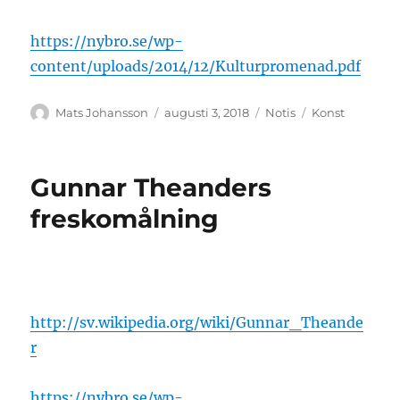
https://nybro.se/wp-
content/uploads/2014/12/Kulturpromenad.pdf
Författare
Publicerat
Format
Kategorier
Mats Johansson
augusti 3, 2018
Notis
Konst
den
Gunnar Theanders
freskomålning
http://sv.wikipedia.org/wiki/Gunnar_Theande
r
https://nybro.se/wp-