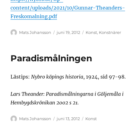
content/uploads/2021/10/Gunnar-Theanders-
Freskomalning.pdf
Författare
Publicerat
Kategorier
Mats Johansson
juni 19, 2012
Konst
,
Konstnärer
den
Paradismålningen
Lästips:
Nybro köpings historia
, 1924, sid 97-98.
Lars Theander: Paradismålningarna i Göljemåla i
Hembygdskrönikan 2002 s 21.
Författare
Publicerat
Kategorier
Mats Johansson
juni 13, 2012
Konst
den