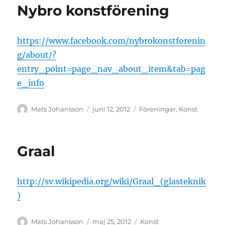
Nybro konstförening
https://www.facebook.com/nybrokonstforenin
g/about/?
entry_point=page_nav_about_item&tab=pag
e_info
Författare
Publicerat
Kategorier
Mats Johansson
juni 12, 2012
Föreningar
,
Konst
den
Graal
http://sv.wikipedia.org/wiki/Graal_(glasteknik
)
Författare
Publicerat
Kategorier
Mats Johansson
maj 25, 2012
Konst