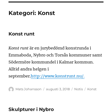
Kategori:
Konst
Konst runt
Konst runt
är en jurybedömd konstrunda i
Emmaboda, Nybro och Torsås kommuner samt
Södermöre kommundel i Kalmar kommun.
Alltid andra helgen i
september.
http://www.konstrunt.nu/.
Författare
Publicerat
Format
Kategorier
Mats Johansson
augusti 3, 2018
Notis
Konst
den
Skulpturer i Nybro