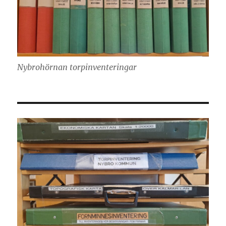
Nybrohörnan torpinventeringar