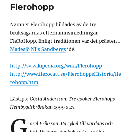
Flerohopp
Namnet Flerohopp bildades av de tre
bruksägarnas efternamnsinledningar –
FleRoHopp. Enligt traditionen var det prästen i
Madesjö
Nils Sandbergs
idé.
http://sv.wikipedia.org/wiki/Flerohopp
http://www.flerocatt.se/FlerohoppsHistoria/fle
rohopp.htm
Lästips:
Gösta Andersson: Tre epoker Flerohopp
Hembygdskrönikan 1999 s 25.
G
örel Eriksson: På cykel till vardags och
fest: Ur Veras dagbok 1940-1946 i