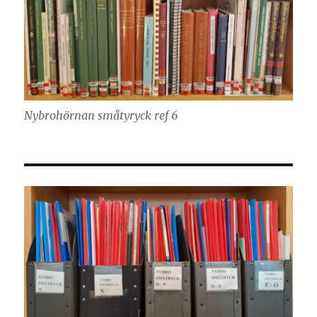
Nybrohörnan småtyryck ref 6