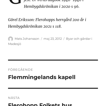
Hembygdskrönikan i 2020 s 96.
Görel Eriksson: Flerohopps herrgård 200 år i
Hembygdskrönikan 2021 s 118.
Författare
Publicerat
Kategorier
Mats Johansson
maj 23, 2012
Byar och gårdar i
den
Madesjö
Inläggsnavigering
FÖREGÅENDE
Flemmingelands kapell
Föregående
inlägg:
NÄSTA
Flerohopp Folkets hus
Nästa