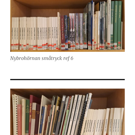
Nybrohörnan småtryck ref 6