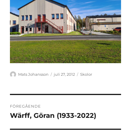
Författare
Publicerat
Kategorier
Mats Johansson
juli 27, 2012
Skolor
den
Inläggsnavigering
FÖREGÅENDE
Wärff, Göran (1933-2022)
Föregående
inlägg: