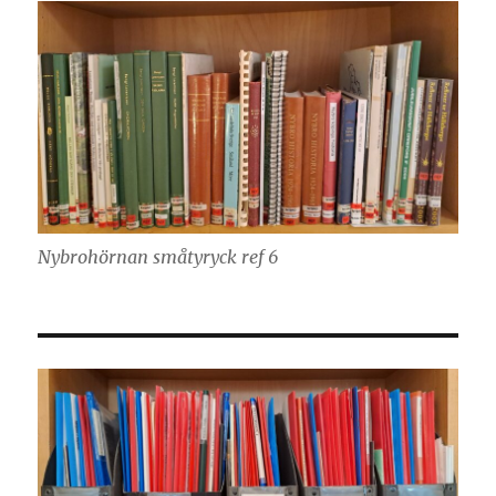
Nybrohörnan småtyryck ref 6