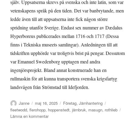
själv. Uppsatserna skrevs på svenska och inte latin, som var
vetenskapens språk på den tiden. Det var banbrytande, men
ledde även till att uppsatserna inte fick någon större
spridning utanför Sverige. Endast sex nummer av Dædalus
Hyperboreus publicerades mellan 1716 och 1717 (Dessa
finns i Tekniska museets samlingar). Anledningen till att
tidskriften upphörde var troligtvis brist på pengar. Dessutom
var Emanuel Swedenborg upptagen med andra
ingenjörsprojekt. Bland annat konstruerade han en
rullmaskin för att kunna transportera svenska krigsfartyg
landsvägen från Strömstad till Idefjorden.
Författare
Publicerat
Kategorier
Etiketter
Janne
maj 16, 2025
Företag
,
Järnhantering
den
fleetwodd
,
flerohopp
,
hoppenstedt
,
järnbruk
,
masugn
,
rothlieb
till
Lämna en kommentar
Privilegium
för
järnbruk