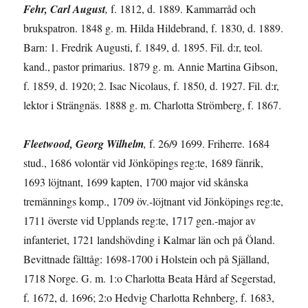
Fehr, Carl August
,
f. 1812, d. 1889. Kammarråd och
brukspatron. 1848 g. m. Hilda Hildebrand, f. 1830, d. 1889.
Barn: 1. Fredrik Augusti, f. 1849, d. 1895. Fil. d:r, teol.
kand., pastor primarius. 1879 g. m. Annie Martina Gibson,
f. 1859, d. 1920; 2. Isac Nicolaus, f. 1850, d. 1927. Fil. d:r,
lektor i Strängnäs. 1888 g. m. Charlotta Strömberg, f. 1867.
Fleetwood, Georg Wilhelm
,
f. 26/9 1699. Friherre. 1684
stud., 1686 volontär vid Jönköpings reg:te, 1689 fänrik,
1693 löjtnant, 1699 kapten, 1700 major vid skånska
tremännings komp., 1709 öv.-löjtnant vid Jönköpings reg:te,
1711 överste vid Upplands reg:te, 1717 gen.-major av
infanteriet, 1721 landshöv­ding i Kalmar län och på Öland.
Bevittnade fälttåg: 1698-1700 i Holstein och på Själland,
1718 Norge. G. m. 1:o Charlotta Beata Hård af Segerstad,
f. 1672, d. 1696; 2:o Hedvig Charlotta Rehnberg, f. 1683,