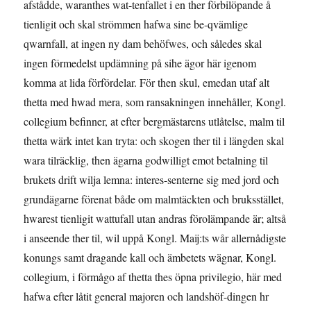
afstådde, waranthes wat-tenfallet i en ther förbilöpande å
tienligit och skal strömmen hafwa sine be-qvämlige
qwarnfall, at ingen ny dam behöfwes, och således skal
ingen för­medelst updämning på sihe ägor här igenom
komma at lida förfördelar. För then skul, emedan utaf alt
thetta med hwad mera, som ransakningen inne­håller, Kongl.
collegium befinner, at efter bergmästarens utlåtelse, malm til
thetta wärk intet kan tryta: och skogen ther til i längden skal
wara tilräcklig, then ägarna godwilligt emot betalning til
brukets drift wilja lemna: interes-senterne sig med jord och
grundägarne förenat både om malmtäckten och bruksstället,
hwarest tienligit wattufall utan andras förolämpande är; altså
i anseende ther til, wil uppå Kongl. Maij:ts wår allernådigste
konungs samt dragande kall och ämbetets wägnar, Kongl.
collegium, i förmågo af thetta thes öpna privilegio, här med
hafwa efter låtit general majoren och landshöf-dingen hr