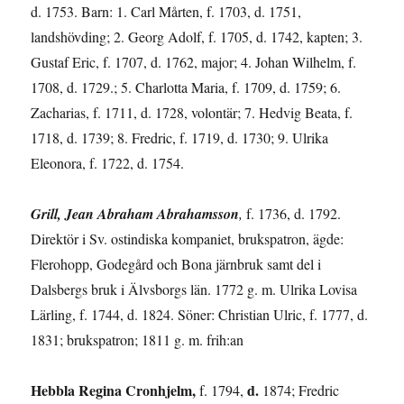
d. 1753. Barn: 1. Carl Mårten, f. 1703, d. 1751,
landshövding; 2. Georg Adolf, f. 1705, d. 1742, kapten; 3.
Gustaf Eric, f. 1707, d. 1762, major; 4. Johan Wilhelm, f.
1708, d. 1729.; 5. Charlotta Maria, f. 1709, d. 1759; 6.
Zacharias, f. 1711, d. 1728, volontär; 7. Hedvig Beata, f.
1718, d. 1739; 8. Fredric, f. 1719, d. 1730; 9. Ulrika
Eleonora, f. 1722, d. 1754.
Grill, Jean Abraham Abrahamsson
,
f. 1736, d. 1792.
Direktör i Sv. ostindiska kompaniet, brukspatron, ägde:
Flerohopp, Godegård och Bona järnbruk samt del i
Dalsbergs bruk i Älvsborgs län. 1772 g. m. Ulrika Lovisa
Lärling, f. 1744, d. 1824. Söner: Christian Ulric, f. 1777, d.
1831; brukspatron; 1811 g. m. frih:an
Hebbla Regina Cronhjelm,
d.
f. 1794,
1874; Fredric