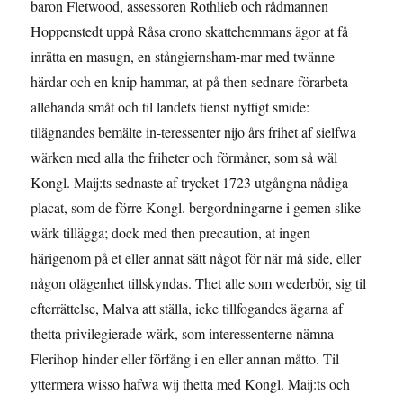
baron Fletwood, assessoren Rothlieb och rådmannen
Hoppenstedt up­på Råsa crono skattehemmans ägor at få
inrätta en masugn, en stångiernsham-mar med twänne
härdar och en knip hammar, at på then sednare förarbeta
allehanda småt och til landets tienst nyttigt smide:
tilägnandes bemälte in-teressenter nijo års frihet af sielfwa
wärken med alla the friheter och förmåner, som så wäl
Kongl. Maij:ts sednaste af trycket 1723 utgångna nådiga
placat, som de förre Kongl. bergordningarne i gemen slike
wärk tillägga; dock med then precaution, at ingen
härigenom på et eller annat sätt något för när må side, eller
någon olägenhet tillskyndas. Thet alle som wederbör, sig til
efter­rättelse, Malva att ställa, icke tillfogandes ägarna af
thetta privilegierade wärk, som interessenterne nämna
Flerihop hinder eller förfång i en eller annan måtto. Til
yttermera wisso hafwa wij thetta med Kongl. Maij:ts och