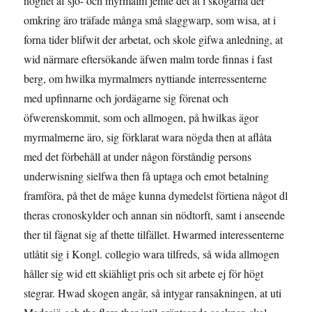
noghet af sjö- och myrmalm jemte det at i skogarna der
omkring äro träfade många små slaggwarp, som wisa, at i
forna tider blifwit der arbetat, och skole gifwa anledning, at
wid närmare eftersökande äfwen malm torde finnas i fast
berg, om hwilka myrmalmers nyttiande interressenterne
med upfinnarne och jordägarne sig förenat och
öfwerenskommit, som och allmogen, på hwilkas ägor
myrmalmerne äro, sig förklarat wara nögda then at aflåta
med det för­behåll at under någon förståndig persons
underwisning sielfwa then få uptaga och emot betalning
framföra, på thet de måge kunna dymedelst förtiena något dl
theras cronoskylder och annan sin nödtorft, samt i anseende
ther til fägnat sig af thette tilfället. Hwarmed interessenterne
utlåtit sig i Kongl. collegio wara tilfreds, så wida allmogen
håller sig wid ett skiähligt pris och sit arbete ej för högt
stegrar. Hwad skogen angår, så intygar ransakningen, at uti