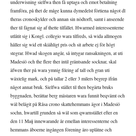
underwisning sielfwa then få uptaga och emot betalning
framföra, på thet de måge kunna dymedelst förtiena något dl
theras cronoskylder och annan sin nödtorft, samt i anseende
ther til fägnat sig af thette tilfället. Hwarmed interessenterne
utlåtit sig i Kongl. collegio wara tilfreds, så wida allmogen
håller sig wid ett skiähligt pris och sit arbete ej för högt
stegrar. Hwad skogen angår, så intygar ransakningen, at uti
Madesiö och the flere ther intil gräntsande socknar, skal
äfwen ther på wara ymnig fileing af tall och gran uti
wäxtelig mark, och på tallar 2 eller 3 milers begrep ifrån
något annat bruk. Sielfwa stället til then begärta bruks
byggnaden, berättar berg mästaren wara funnit beqvämt och
wäl belägit på Råsa crono skattehemmans ägor i Madesiö
sochn, hwartill grunden så wäl som qwarnstället efter en
den 11 Maij innewarande år emellan interessenterne och
hemmans åboerne ingången förening äro uplåtne och