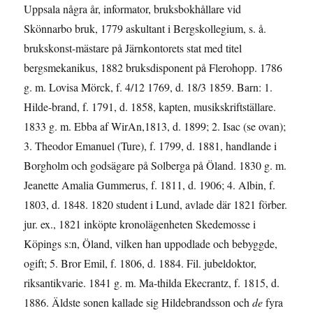
Uppsala några år, informator, bruksbok­hållare vid
Skönnarbo bruk, 1779 askultant i Bergskollegium, s. å.
brukskonst-mästare på Järnkontorets stat med titel
bergsmekanikus, 1882 bruksdisponent på Flerohopp. 1786
g. m. Lovisa Mörck, f. 4/12 1769, d. 18/3 1859. Barn: 1.
Hilde-brand, f. 1791, d. 1858, kapten, musikskriftställare.
1833 g. m. Ebba af WirAn,1813, d. 1899; 2. Isac (se ovan);
3. Theodor Emanuel (Ture), f. 1799, d. 1881, handlande i
Borgholm och godsägare på Solberga på Öland. 1830 g. m.
Jeanette Amalia Gummerus, f. 1811, d. 1906; 4. Albin, f.
1803, d. 1848. 1820 student i Lund, avlade där 1821 förber.
jur. ex., 1821 inköpte kronolägenheten Skedemosse i
Köpings s:n, Öland, vilken han uppodlade och bebyggde,
ogift; 5. Bror Emil, f. 1806, d. 1884. Fil. jubeldoktor,
riksantikvarie. 1841 g. m. Ma-thilda Ekecrantz, f. 1815, d.
1886. Äldste sonen kallade sig Hildebrandsson och
de
fyra