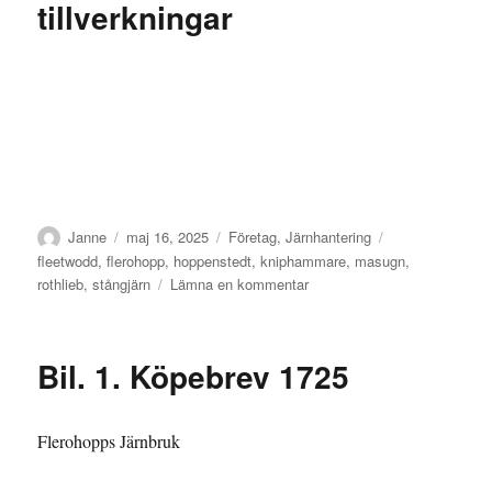
Bil.
tillverkningar
4
Författare
Publicerat
Kategorier
Etiketter
Janne
maj 16, 2025
Företag
,
Järnhantering
den
fleetwodd
,
flerohopp
,
hoppenstedt
,
kniphammare
,
masugn
,
till
rothlieb
,
stångjärn
Lämna en kommentar
Flerohopps
bruks
tillverkningar
Bil. 1. Köpebrev 1725
Flerohopps Järnbruk