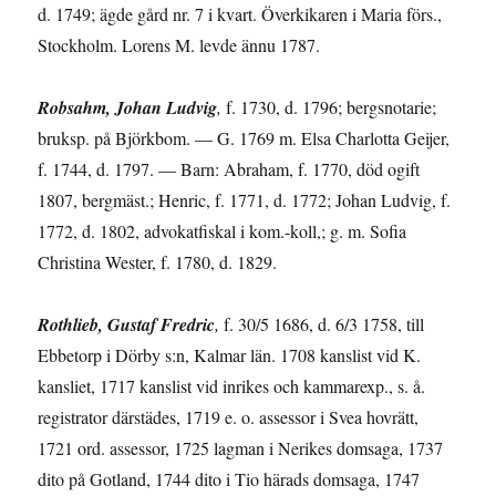
d. 1749; ägde gård nr. 7 i kvart. Överkika­ren i Maria förs.,
Stockholm. Lorens M. levde ännu 1787.
Robsahm, Johan Ludvig
,
f. 1730, d. 1796; bergsnotarie;
bruksp. på Björkbom. — G. 1769 m. Elsa Charlotta Geijer,
f. 1744, d. 1797. — Barn: Abraham, f. 1770, död ogift
1807, bergmäst.; Henric, f. 1771, d. 1772; Johan Ludvig, f.
1772, d. 1802, advokatfiskal i kom.-koll,; g. m. Sofia
Christina Wester, f. 1780, d. 1829.
Rothlieb, Gustaf Fredric
,
f. 30/5 1686, d. 6/3 1758, till
Ebbetorp i Dörby s:n, Kalmar län. 1708 kanslist vid K.
kansliet, 1717 kanslist vid inrikes och kammarexp., s. å.
registrator därstädes, 1719 e. o. assessor i Svea hovrätt,
1721 ord. assessor, 1725 lagman i Nerikes domsaga, 1737
dito på Gotland, 1744 dito i Tio härads domsaga, 1747