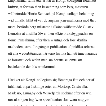
kniphammar få inrätta. Hwar af Kongl. collegium föranlåtit
blifwit, at förutan then besichtning som berg mästaren
wälbetrodde Hinric Schnack på Kongl. collegii befallning
wid tillfälle hållit öfwer de angifna jern-malmerna med thet
mera, berörde berg mästaren i Skåne wälbetrodde Gustav
Lemoine at anställa öfwer then sökte bruksbyggnaden en
formel ransakning efter then wanliga och före skrifna
methoden, samt föregången publication af prädikostolarne
uti alla wederbörandes närwaro hwilka han uti innewarande
år förrättat, och sedan med sin berättelse jemte sitt
betänkande der öfwer inkommit.
Hwilket alt Kongl. collegium sig föredraga låtit och der af
inhämtat, at på åtskillige orter uti Mortorp, Cristwalla,
Madesiö, Liungby och Wissefjerda socknar efter en wid
ransakningen ingifwen specification skal wara nog ym-