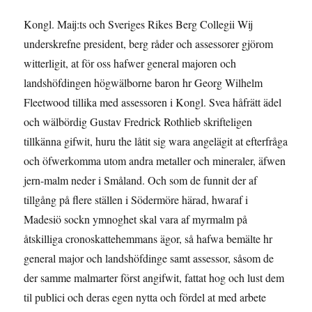
Kongl. Maij:ts och Sveriges Rikes Berg Collegii Wij
underskrefne president, berg råder och assessorer gjörom
witterligit, at för oss hafwer general majoren och
landshöfdingen högwälborne baron hr Georg Wilhelm
Fleetwood tillika med assessoren i Kongl. Svea håfrätt ädel
och wälbördig Gustav Fredrick Rothlieb skrifteligen
tillkänna gifwit, huru the låtit sig wara angelägit at efterfråga
och öfwerkomma utom andra metaller och mineraler, äfwen
jern-malm neder i Småland. Och som de funnit der af
tillgång på flere ställen i Södermöre härad, hwaraf i
Madesiö sockn ymnoghet skal vara af myrmalm på
åtskilliga cronoskattehemmans ägor, så hafwa bemälte hr
general major och landshöfdinge samt assessor, såsom de
der samme malmarter först angifwit, fattat hog och lust dem
til publici och deras egen nytta och fördel at med arbete