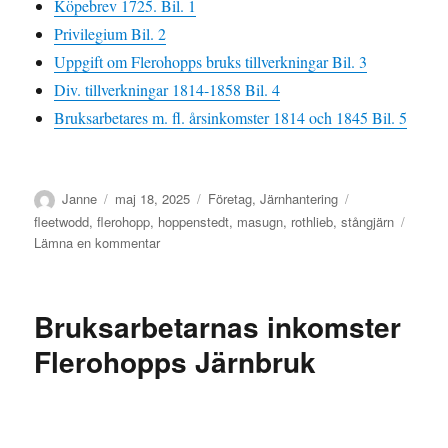
Köpebrev 1725. Bil. 1
Privilegium Bil. 2
Uppgift om Flerohopps bruks tillverkningar Bil. 3
Div. tillverkningar 1814-1858 Bil. 4
Bruksarbetares m. fl. årsinkomster 1814 och 1845 Bil. 5
Författare
Publicerat
Kategorier
Etiketter
Janne
maj 18, 2025
Företag
,
Järnhantering
den
fleetwodd
,
flerohopp
,
hoppenstedt
,
masugn
,
rothlieb
,
stångjärn
till
Lämna en kommentar
Järnbruket
i
Flerohopp
Bruksarbetarnas inkomster
Flerohopps Järnbruk