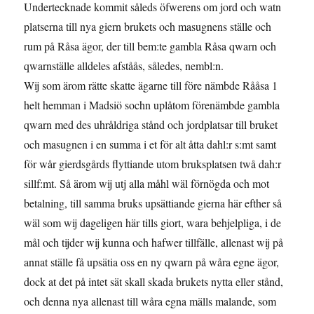
Undertecknade kommit såleds öfwerens om jord och watn
platserna till nya giern brukets och masugnens ställe och
rum på Råsa ägor, der till bem:te gambla Råsa qwarn och
qwarnställe alldeles afståås, således, nembl:n.
Wij som ärom rätte skatte ägarne till före nämbde Rååsa 1
helt hemman i Madsiö sochn uplåtom förenämbde gambla
qwarn med des uhråldriga stånd och jordplatsar till bruket
och masugnen i en summa i et för alt åtta dahl:r s:mt samt
för wår gierdsgårds flyttiande utom bruksplatsen twå dah:r
sillf:mt. Så ärom wij utj alla måhl wäl förnögda och mot
betalning, till samma bruks upsättiande gierna här efther så
wäl som wij dageligen här tills giort, wara behjelpliga, i de
mål och tijder wij kunna och hafwer tillfälle, allenast wij på
annat ställe få upsätia oss en ny qwarn på wåra egne ägor,
dock at det på intet sät skall skada brukets nytta eller stånd,
och denna nya allenast till wåra egna mälls malande, som