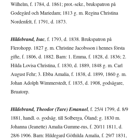
Wilhelm, f. 1784, d. 1861; prot.-sekr., brukspatron på
Godegård och Mariedam; 1813 g. m. Regina Chri­stina
Nordenfelt, f. 1791, d. 1873.
Hildebrand, Isac
,
f. 1793, d. 1838. Brukspatron på
Flerohopp. 1827 g. m. Christine Jacobsson i hennes första
gifte, f. 1806, d. 1882. Barn: 1. Emma, f. 1828, d. 1836; 2.
Hilda Lovisa Christina, f. 1830, d. 1889, 1848 g. m. Carl
August Fehr; 3. Ebba Amalia, f. 1838, d. 1899, 1860 g. m.
Johan Adolph Wimmerstedt, f. 1835, d. 1908, godsägare,
Bruatorp.
Hildebrand, Theodor (Ture) Emanuel
,
f. 25/4 1799, d. 8/9
1881, handl. o. godsäg. till Solberga, Öland; g. 1830 m.
Johanna (Jeanette) Amalia Gumme-rus, f. 20/11 1811, d.
28/6 1906. Barn: Hildegard Göthilda Amalia, f. 29/7 1831,