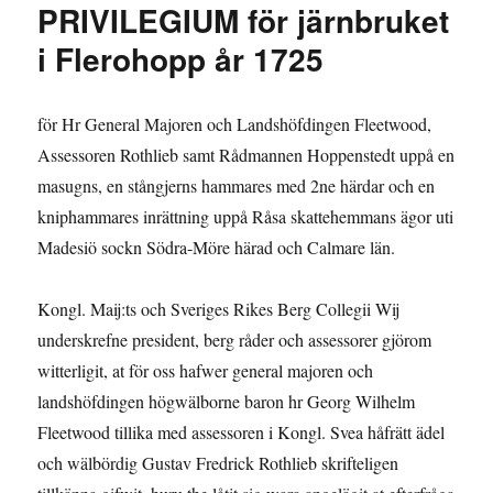
PRIVILEGIUM för järnbruket
i
Flerohopp
i Flerohopp år 1725
för Hr General Majoren och Landshöfdingen Fleetwood,
Assessoren Rothlieb samt Rådmannen Hoppenstedt uppå en
masugns, en stångjerns hammares med 2ne härdar och en
kniphammares inrättning uppå Råsa skattehemmans ägor uti
Madesiö sockn Södra-Möre härad och Calmare län.
Kongl. Maij:ts och Sveriges Rikes Berg Collegii Wij
underskrefne president, berg råder och assessorer gjörom
witterligit, at för oss hafwer general majoren och
landshöfdingen högwälborne baron hr Georg Wilhelm
Fleetwood tillika med assessoren i Kongl. Svea håfrätt ädel
och wälbördig Gustav Fredrick Rothlieb skrifteligen