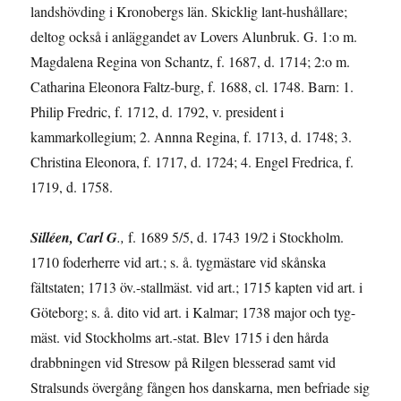
landshövding i Kronobergs län. Skicklig lant-hushållare;
deltog också i anläggandet av Lovers Alunbruk. G. 1:o m.
Magda­lena Regina von Schantz, f. 1687, d. 1714; 2:o m.
Catharina Eleonora Faltz-burg, f. 1688, cl. 1748. Barn: 1.
Philip Fredric, f. 1712, d. 1792, v. president i
kammarkollegium; 2. Annna Regina, f. 1713, d. 1748; 3.
Christina Eleonora, f. 1717, d. 1724; 4. Engel Fredrica, f.
1719, d. 1758.
Silléen, Carl G
.,
f. 1689 5/5, d. 1743 19/2 i Stockholm.
1710 foderherre vid art.; s. å. tygmästare vid skånska
fältstaten; 1713 öv.-stallmäst. vid art.; 1715 kapten vid art. i
Göteborg; s. å. dito vid art. i Kalmar; 1738 major och tyg-
mäst. vid Stockholms art.-stat. Blev 1715 i den hårda
drabbningen vid Stresow på Rilgen blesserad samt vid
Stralsunds övergång fången hos danskarna, men befriade sig