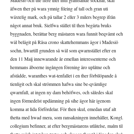
Madesiö och the flere ther intil gräntsande socknar, skal
äfwen ther på wara ymnig fileing af tall och gran uti
wäxtelig mark, och på tallar 2 eller 3 milers begrep ifrån
något annat bruk. Sielfwa stället til then begärta bruks
byggnaden, berättar berg mästaren wara funnit beqvämt och
wäl belägit på Råsa crono skattehemmans ägor i Madesiö
sochn, hwartill grunden så wäl som qwarnstället efter en
den 11 Maij innewarande år emellan interessenterne och
hemmans åboerne ingången förening äro uplåtne och
afstådde, waranthes wat-tenfallet i en ther förbilöpande å
tienligit och skal strömmen hafwa sine be-qvämlige
qwarnfall, at ingen ny dam behöfwes, och således skal
ingen för­medelst updämning på sihe ägor här igenom
komma at lida förfördelar. För then skul, emedan utaf alt
thetta med hwad mera, som ransakningen inne­håller, Kongl.
collegium befinner, at efter bergmästarens utlåtelse, malm til