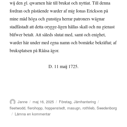
wij den gl. qwarnen här till brukat och nyttiat. Till denna
fordran och påstående warder af mig Ionas Erickson på
mine mäd höga och gunstiga herrar patroners wägnar
stadfästadt att detta orygge-ligen hållas skall och nu gienast
blifwer betalt. Att såleds slutat med, samt och enighet,
warder här under med egna namn och bomärke bekräftat; af
bruksplatsen på Rååsa ägor.
D. 11 maij 1725.
Författare
Publicerat
Kategorier
Etiketter
Janne
maj 16, 2025
Företag
,
Järnhantering
den
fleetwodd
,
flerohopp
,
hoppenstedt
,
masugn
,
rothlieb
,
Swedenborg
till
Lämna en kommentar
Bil.
1.