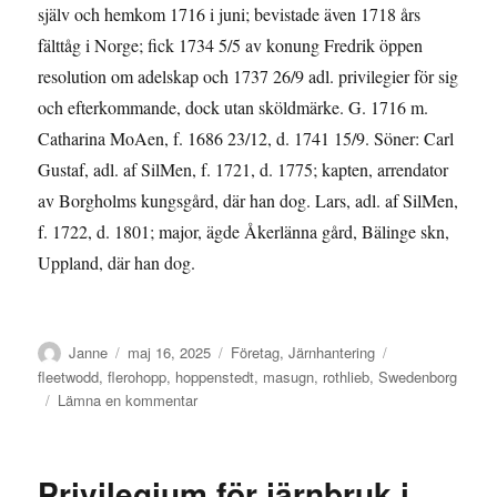
själv och hemkom 1716 i juni; bevistade även 1718 års
fälttåg i Norge; fick 1734 5/5 av konung Fredrik öppen
resolution om adelskap och 1737 26/9 adl. privilegier för sig
och efterkommande, dock utan sköldmärke. G. 1716 m.
Catharina MoAen, f. 1686 23/12, d. 1741 15/9. Söner: Carl
Gustaf, adl. af SilMen, f. 1721, d. 1775; kapten, arrendator
av Borgholms kungsgård, där han dog. Lars, adl. af SilMen,
f. 1722, d. 1801; major, ägde Åkerlänna gård, Bälinge skn,
Uppland, där han dog.
Författare
Publicerat
Kategorier
Etiketter
Janne
maj 16, 2025
Företag
,
Järnhantering
den
fleetwodd
,
flerohopp
,
hoppenstedt
,
masugn
,
rothlieb
,
Swedenborg
till
Lämna en kommentar
BIOGRAPHICA
Privilegium för järnbruk i