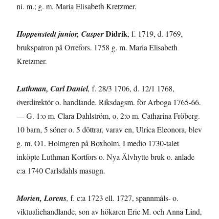
ni. m.; g. m. Maria Elisabeth Kretzmer.
Didrik
Hoppenstedt junior, Casper
, f. 1719, d. 1769,
brukspatron på Orrefors. 1758 g. m. Maria Elisabeth
Kretzmer.
Luthman, Carl Daniel
,
f. 28/3 1706, d. 12/1 1768,
överdirektör o. handlande. Riksdagsm. för Arboga 1765-66.
— G. 1:o m. Clara Dahlström, o. 2:o m. Catharina Fröberg.
10 barn, 5 söner o. 5 döttrar, varav en, Ulrica Eleonora, blev
g. m. O1. Holmgren på Boxholm. I medio 1730-talet
inköpte Luthman Kortfors o. Nya Älvhytte bruk o. anlade
c:a 1740 Carlsdahls masugn.
Morien, Lorens
,
f. c:a 1723 ell. 1727, spannmåls- o.
viktualiehandlande, son av hökaren Eric M. och Anna Lind,