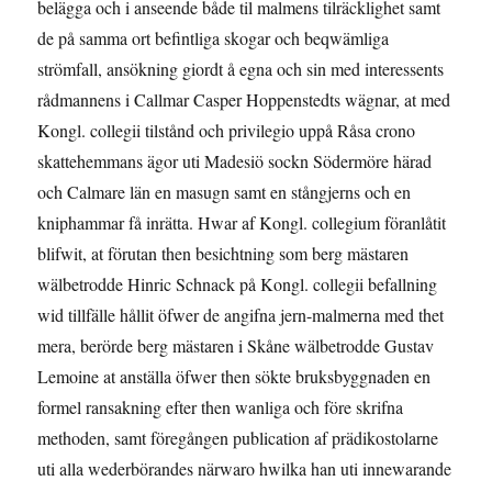
belägga och i anseende både til malmens tilräcklighet samt
de på samma ort befintliga skogar och beqwämliga
strömfall, ansökning giordt å egna och sin med interessents
rådmannens i Callmar Casper Hoppenstedts wägnar, at med
Kongl. collegii tilstånd och privilegio uppå Råsa crono
skattehemmans ägor uti Madesiö sockn Södermöre härad
och Calmare län en masugn samt en stångjerns och en
kniphammar få inrätta. Hwar af Kongl. collegium föranlåtit
blifwit, at förutan then besichtning som berg mästaren
wälbetrodde Hinric Schnack på Kongl. collegii befallning
wid tillfälle hållit öfwer de angifna jern-malmerna med thet
mera, berörde berg mästaren i Skåne wälbetrodde Gustav
Lemoine at anställa öfwer then sökte bruksbyggnaden en
formel ransakning efter then wanliga och före skrifna
methoden, samt föregången publication af prädikostolarne
uti alla wederbörandes närwaro hwilka han uti innewarande