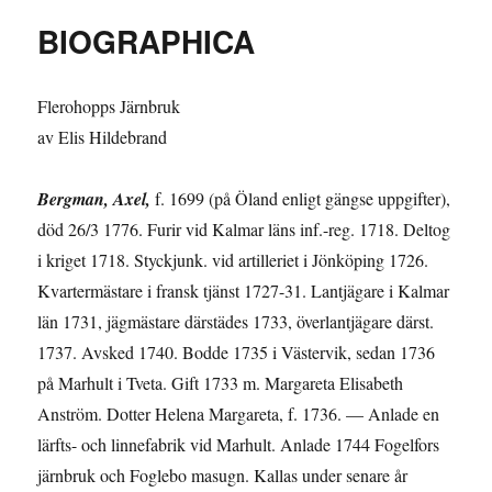
Köpebrev
BIOGRAPHICA
1725
Flerohopps Järnbruk
av Elis Hildebrand
Bergman, Axel,
f. 1699 (på Öland enligt gängse uppgifter),
död 26/3 1776. Furir vid Kalmar läns inf.-reg. 1718. Deltog
i kriget 1718. Styckjunk. vid artilleriet i Jönköping 1726.
Kvartermästare i fransk tjänst 1727-31. Lant­jägare i Kalmar
län 1731, jägmästare därstädes 1733, överlantjägare därst.
1737. Avsked 1740. Bodde 1735 i Västervik, sedan 1736
på Marhult i Tveta. Gift 1733 m. Margareta Elisabeth
Anström. Dotter Helena Margareta, f. 1736. — Anlade en
lärfts- och linnefabrik vid Marhult. Anlade 1744 Fogelfors
järn­bruk och Foglebo masugn. Kallas under senare år