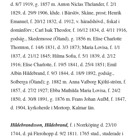
d. 8/7 1919, g. 1857 m. Anton Niclas Thelander, f. 2/1
1829, d. 29/9 1906, khde. i Bårslöv, Skåne, prost; Henrik
Emanuel, f. 20/12 1832, d. 1912, v. häradshövd., fiskal i
domänförv.; Carl Isak Theodor, f. 16/12 1834, d. 4/11 1916,
godsäg., Skedemosse (Öland), g. 1856 m. Elise Charlotte
Thornton, f. 14/6 1831, d. 3/3 1873; Maria Lovisa, f. 1/1
1837, d. 21/12 1845; Hilma Sofia, f. 5/1 1839, d. 2/12
1916; Elise Charlotte, f. 19/5 1841, d. 25/4 1851; Emil
Albin Hildebrand, f. 9/3 1844, d. 18/9 1892, godsäg.,
Solberga (Öland); g. 1882 m. Anna Valborg Kjöhl-ström, f.
1857, d. 27/2 1927; Ebba Mathilda Maria Lovisa, f. 24/2
1850, d. 30/8 1891, g. 1876 m. Frans Johan AulM, f. 1847,
d. 1904, kyrkoherde i Mortorp, Kalmar län.
Hildebrandsson, Hildebrand,
f. i Norrköping d. 23/10
1744, d. på Flerohopp d. 9/2 1811. 1765 stud., studerade i