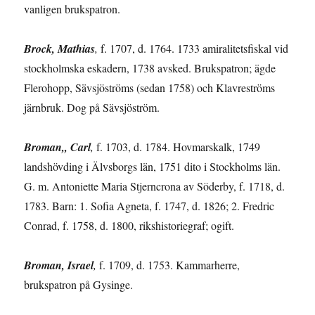
vanligen brukspatron.
Brock, Mathias
,
f. 1707, d. 1764. 1733 amiralitetsfiskal vid
stockholmska eska­dern, 1738 avsked. Brukspatron; ägde
Flerohopp, Sävsjöströms (sedan 1758) och Klavreströms
järnbruk. Dog på Sävsjöström.
Broman,, Carl
,
f. 1703, d. 1784. Hovmarskalk, 1749
landshövding i Älvsborgs län, 1751 dito i Stockholms län.
G. m. Antoniette Maria Stjerncrona av Söder­by, f. 1718, d.
1783. Barn: 1. Sofia Agneta, f. 1747, d. 1826; 2. Fredric
Conrad, f. 1758, d. 1800, rikshistoriegraf; ogift.
Broman, Israel
,
f. 1709, d. 1753. Kammarherre,
brukspatron på Gysinge.