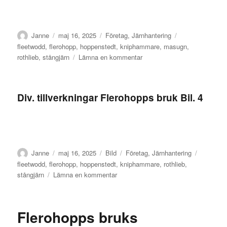
Författare
Publicerat
Kategorier
Etiketter
Janne
maj 16, 2025
Företag
,
Järnhantering
den
fleetwodd
,
flerohopp
,
hoppenstedt
,
kniphammare
,
masugn
,
till
rothlieb
,
stångjärn
Lämna en kommentar
Bruksarbetarnas
inkomster
Flerohopps
Div. tillverkningar Flerohopps bruk Bil. 4
Järnbruk
Författare
Publicerat
Format
Kategorier
Etiketter
Janne
maj 16, 2025
Bild
Företag
,
Järnhantering
den
fleetwodd
,
flerohopp
,
hoppenstedt
,
kniphammare
,
rothlieb
,
till
stångjärn
Lämna en kommentar
Div.
tillverkningar
Flerohopps
Flerohopps bruks
bruk