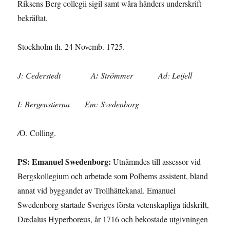
Riksens Berg collegii sigil samt wåra händers underskrift
bekräftat.
Stockholm th. 24 Novemb. 1725.
J: Cederstedt A
:
Strömmer Ad: Leijell
I: Bergenstierna Em: Svedenborg
/
O. Colling.
PS: Emanuel Swedenborg:
Utnämndes till assessor vid
Bergskollegium och arbetade som Polhems assistent, bland
annat vid byggandet av Trollhättekanal. Emanuel
Swedenborg startade Sveriges första vetenskapliga tidskrift,
Dædalus Hyperboreus, år 1716 och bekostade utgivningen