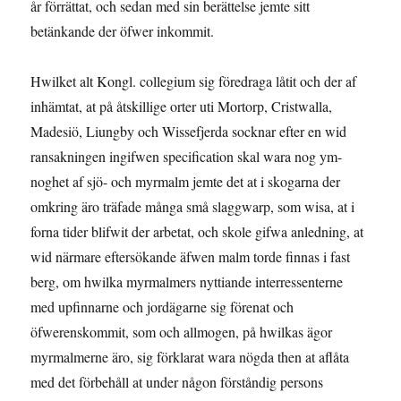
år förrättat, och sedan med sin berättelse jemte sitt
betänkande der öfwer inkommit.
Hwilket alt Kongl. collegium sig föredraga låtit och der af
inhämtat, at på åtskillige orter uti Mortorp, Cristwalla,
Madesiö, Liungby och Wissefjerda socknar efter en wid
ransakningen ingifwen specification skal wara nog ym-
noghet af sjö- och myrmalm jemte det at i skogarna der
omkring äro träfade många små slaggwarp, som wisa, at i
forna tider blifwit der arbetat, och skole gifwa anledning, at
wid närmare eftersökande äfwen malm torde finnas i fast
berg, om hwilka myrmalmers nyttiande interressenterne
med upfinnarne och jordägarne sig förenat och
öfwerenskommit, som och allmogen, på hwilkas ägor
myrmalmerne äro, sig förklarat wara nögda then at aflåta
med det för­behåll at under någon förståndig persons