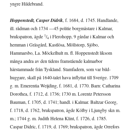
yngre Hildebrand.
Hoppenstedt, Casper Didrik
,
f. 1684, d. 1745. Handlande,
ill. rådman och 1734 —45 politie borgmästare i Kalmar,
1
brukspatron, ägde
/
i Flerohopp, 9 gårdar i Kalmar och
4
hemman i Gräsgård, Kastlösa, Möllstorp, Sjöbo,
Hammarsbo, La. Möckelhult m. fl. Hoppenstedt liksom
många andra av den tidens fram­stående kalmarbor
härstammade från Tyskland. Stamfadern, som var bild­
huggare, skall på 1640-talet hava inflyttat till Sverige. 1709
g. m. Emerentia Weijding, f. 1681, d. 1770. Barn: Catharina
Dorothea, f. 1712, d. 1736; 1730 m. Lorentz Petersson
Bauman, f. 1705, d. 1741; handl. i Kalmar. Baltzar Georg,
f. 1718, d. 1762, brukspatron, ägde Kölby i Ljungby skn m.
m.; 1744 g. m. Judith Helena Klint, f. 1726, d. 1785.
Caspar Didric, f. 1719, d. 1769; brukspatron, ägde Orrefors