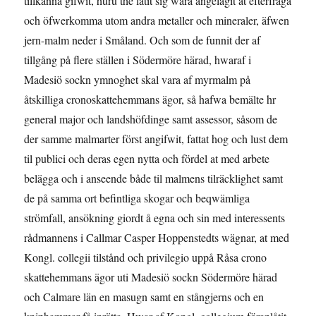
tillkänna gifwit, huru the låtit sig wara angelägit at efterfråga
och öfwerkomma utom andra metaller och mineraler, äfwen
jern-malm neder i Småland. Och som de funnit der af
tillgång på flere ställen i Södermöre härad, hwaraf i
Madesiö sockn ymnoghet skal vara af myrmalm på
åtskilliga cronoskattehemmans ägor, så hafwa bemälte hr
general major och landshöfdinge samt assessor, såsom de
der samme malmarter först angifwit, fattat hog och lust dem
til publici och deras egen nytta och fördel at med arbete
belägga och i anseende både til malmens tilräcklighet samt
de på samma ort befintliga skogar och beqwämliga
strömfall, ansökning giordt å egna och sin med interessents
rådmannens i Callmar Casper Hoppenstedts wägnar, at med
Kongl. collegii tilstånd och privilegio uppå Råsa crono
skattehemmans ägor uti Madesiö sockn Södermöre härad
och Calmare län en masugn samt en stångjerns och en