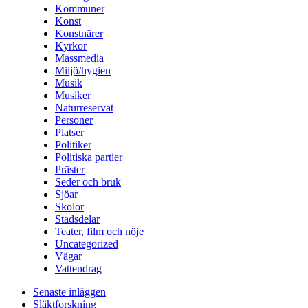
Kommuner
Konst
Konstnärer
Kyrkor
Massmedia
Miljö/hygien
Musik
Musiker
Naturreservat
Personer
Platser
Politiker
Politiska partier
Präster
Seder och bruk
Sjöar
Skolor
Stadsdelar
Teater, film och nöje
Uncategorized
Vägar
Vattendrag
Senaste inläggen
Släktforskning