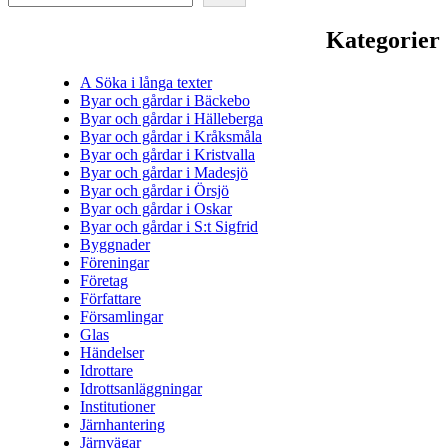
bruk
Bil.
Kategorier
4
A Söka i långa texter
Byar och gårdar i Bäckebo
Byar och gårdar i Hälleberga
Byar och gårdar i Kråksmåla
Byar och gårdar i Kristvalla
Byar och gårdar i Madesjö
Byar och gårdar i Örsjö
Byar och gårdar i Oskar
Byar och gårdar i S:t Sigfrid
Byggnader
Föreningar
Företag
Författare
Församlingar
Glas
Händelser
Idrottare
Idrottsanläggningar
Institutioner
Järnhantering
Järnvägar