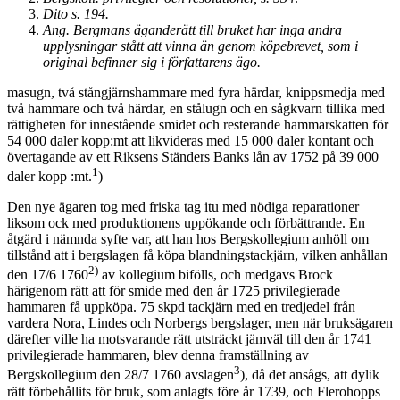
Dito s. 194.
Ang. Bergmans äganderätt till bruket har inga andra
upplysningar stått att vinna än genom köpebrevet, som i
original befinner sig i författarens ägo.
masugn, två stångjärnshammare med fyra härdar, knippsmedja med
två hammare och två härdar, en stålugn och en sågkvarn tillika med
rättigheten för innestående smidet och resterande hammarskatten för
54 000 daler kopp:mt att likvideras med 15 000 daler kontant och
över­tagande av ett Riksens Ständers Banks lån av 1752 på 39 000
1
daler kopp :mt.
)
Den nye ägaren tog med friska tag itu med nödiga reparationer
liksom ock med produktionens uppökande och förbättrande. En
åtgärd i nämnda syfte var, att han hos Bergskollegium anhöll om
tillstånd att i bergslagen få köpa blandningstackjärn, vilken anhållan
2)
den 17/6 1760
av kollegium bifölls, och medgavs Brock
härigenom rätt att för smide med den år 1725 privilegierade
hammaren få uppköpa. 75 skpd tackjärn med en tredjedel från
vardera Nora, Lindes och Norbergs bergslager, men när bruksägaren
därefter ville ha motsvarande rätt utsträckt jämväl till den år 1741
privilegierade hammaren, blev denna framställning av
3
Bergskollegium den 28/7 1760 avslagen
), då det ansågs, att dylik
rätt förbehållits för bruk, som anlagts före år 1739, och Flerohopps