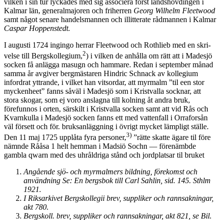
vilken i sin tur lyckades med sig associera först landshövdingen i
Kalmar län, generalmajoren och friherren
Georg Wilhelm Fleetwood
samt något senare handelsmannen och illitterate rådmannen i Kalmar
Caspar Hoppenstedt.
I augusti 1724 ingingo herrar Fleetwood och Rothlieb med en skri­
2
velse till Bergskollegium,
) i vilken de anhålla om rätt att i Madesjö
socken få anlägga masugn och hammare. Redan i september månad
samma år avgiver bergmästaren Hindric Schnack av kollegium
infordrat yttrande, i vilket han vitsordar, att myrmalm ”til een stor
myckenheet” fanns såväl i Madesjö som i Kristvalla socknar, att
stora skogar, som ej voro anslagna till kolning åt andra bruk,
förefunnos i orten, särskilt i Kristvalla socken samt att vid Rås och
Kvarnkulla i Madesjö socken fanns ett med vattenfall i Orraforsån
väl försett och för. bruksanläggning i övrigt mycket lämpligt ställe.
3)
Den 11 maj 1725 upplåta fyra personer,
”rätte skatte ägare til före
nämnde Rååsa 1 helt hemman i Madsiö Sochn — förenämbde
gambla qwarn med des uhråldriga stånd och jordplatsar til bruket
Angående sjö- och myrmalmers bildning, förekomst och
användning Se: En bergsbok till Carl Sahlin, sid. 145. Sthlm
1921.
I Riksarkivet Bergskollegii brev, suppliker och rannsakningar,
akt 780.
Bergskoll. brev, suppliker och rannsakningar, akt 821, se Bil.