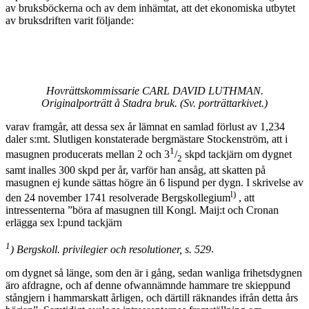
av bruksböckerna och av dem inhämtat, att det ekonomiska utbytet
av bruksdriften varit följande:
Hovrättskommissarie CARL DAVID LUTHMAN.
Originalporträtt å Stadra bruk. (Sv. porträttarkivet.)
varav framgår, att dessa sex år lämnat en samlad förlust av 1,234
daler s:mt. Slutligen konstaterade bergmästare Stockenström, att i
1
masugnen producerats mellan 2 och 3
/
skpd tackjärn om dygnet
2
samt inalles 300 skpd per år, varför han ansåg, att skatten på
masugnen ej kunde sättas högre än 6 lispund per dygn. I skrivelse av
l)
den 24 november 1741 resolverade Bergskollegium
, att
intressenterna ”böra af masugnen till Kongl. Maij:t och Cronan
erlägga sex l:pund tackjärn
1
) Bergskoll. privilegier och resolutioner, s. 529
.
om dygnet så länge, som den är i gång, sedan wanliga frihetsdygnen
äro afdragne, och af denne ofwannämnde hammare tre skieppund
stångjern i hammarskatt årligen, och därtill räknandes ifrån detta års