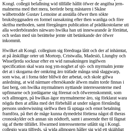
Kongl. collegii befallning wid tillfälle hållit öfwer de angifna jern-
malmerna med thet mera, berörde berg mästaren i Skåne
wälbetrodde Gustav Lemoine at anställa öfwer then sökte
bruksbyggnaden en formel ransakning efter then wanliga och före
skrifna methoden, samt föregången publication af prädikostolarne uti
alla wederbörandes närwaro hwilka han uti innewarande år förrättat,
och sedan med sin berättelse jemte sitt betänkande der öfwer
inkommit.
Hwilket alt Kongl. collegium sig föredraga låtit och der af inhämtat,
at på åtskillige orter uti Mortorp, Cristwalla, Madesiö, Liungby och
Wissefjerda socknar efter en wid ransakningen ingifwen
specification skal wara nog ym-noghet af sjö- och myrmalm jemte
det at i skogarna der omkring äro träfade många små slaggwarp,
som wisa, at i forna tider blifwit der arbetat, och skole gifwa
anledning, at wid närmare eftersökande äfwen malm torde finnas i
fast berg, om hwilka myrmalmers nyttiande interressenterne med
upfinnarne och jordägarne sig förenat och öfwerenskommit, som
och allmogen, på hwilkas ägor myrmalmerne äro, sig förklarat wara
nögda then at aflåta med det för­behåll at under någon förståndig
persons underwisning sielfwa then få uptaga och emot betalning
framföra, på thet de måge kunna dymedelst förtiena något dl theras
cronoskylder och annan sin nödtorft, samt i anseende ther til fägnat
sig af thette tilfället. Hwarmed interessenterne utlåtit sig i Kongl.
collegio wara tilfreds, så wida allmogen håller sig wid ett skiähligt