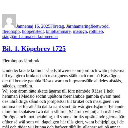
Författare
Publicerat
Kategorier
Etiketter
den
Janne
maj 16, 2025
Företag
,
Järnhantering
fleetwodd
,
flerohopp
,
hoppenstedt
,
kniphammare
,
masugn
,
rothlieb
,
till
stångjärn
Lämna en kommentar
Flerohopps
bruks
Bil. 1. Köpebrev 1725
tillverkningar
Flerohopps Järnbruk
Undertecknade kommit såleds öfwerens om jord och watn platserna
till nya giern brukets och masugnens ställe och rum på Råsa ägor,
der till bem:te gambla Råsa qwarn och qwarnställe alldeles afståås,
således, nembl:n.
Wij som ärom rätte skatte ägarne till före nämbde Rååsa 1 helt
hemman i Madsiö sochn uplåtom förenämbde gambla qwarn med
des uhråldriga stånd och jordplatsar till bruket och masugnen i en
summa i et för alt åtta dahl:r s:mt samt för wår gierdsgårds flyttiande
utom bruksplatsen twå dah:r sillf:mt. Så ärom wij utj alla måhl wäl
förnögda och mot betalning, till samma bruks upsättiande gierna här
efther så wäl som wij dageligen här tills giort, wara behjelpliga, i de
mål och tijder wij kunna och hafwer tillfälle, allenast wij på annat