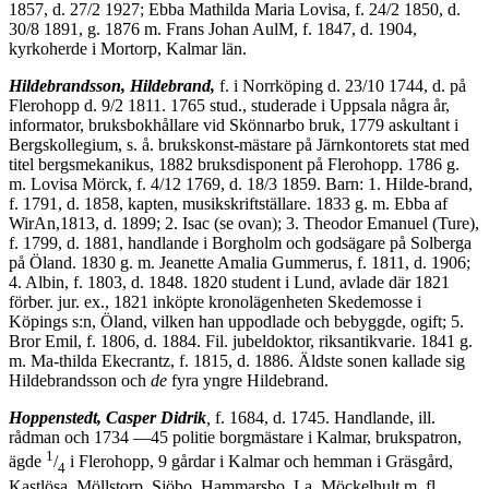
1857, d. 27/2 1927; Ebba Mathilda Maria Lovisa, f. 24/2 1850, d.
30/8 1891, g. 1876 m. Frans Johan AulM, f. 1847, d. 1904,
kyrkoherde i Mortorp, Kalmar län.
Hildebrandsson, Hildebrand,
f. i Norrköping d. 23/10 1744, d. på
Flerohopp d. 9/2 1811. 1765 stud., studerade i Uppsala några år,
informator, bruksbok­hållare vid Skönnarbo bruk, 1779 askultant i
Bergskollegium, s. å. brukskonst-mästare på Järnkontorets stat med
titel bergsmekanikus, 1882 bruksdisponent på Flerohopp. 1786 g.
m. Lovisa Mörck, f. 4/12 1769, d. 18/3 1859. Barn: 1. Hilde-brand,
f. 1791, d. 1858, kapten, musikskriftställare. 1833 g. m. Ebba af
WirAn,1813, d. 1899; 2. Isac (se ovan); 3. Theodor Emanuel (Ture),
f. 1799, d. 1881, handlande i Borgholm och godsägare på Solberga
på Öland. 1830 g. m. Jeanette Amalia Gummerus, f. 1811, d. 1906;
4. Albin, f. 1803, d. 1848. 1820 student i Lund, avlade där 1821
förber. jur. ex., 1821 inköpte kronolägenheten Skedemosse i
Köpings s:n, Öland, vilken han uppodlade och bebyggde, ogift; 5.
Bror Emil, f. 1806, d. 1884. Fil. jubeldoktor, riksantikvarie. 1841 g.
m. Ma-thilda Ekecrantz, f. 1815, d. 1886. Äldste sonen kallade sig
Hildebrandsson och
de
fyra yngre Hildebrand.
Hoppenstedt, Casper Didrik
,
f. 1684, d. 1745. Handlande, ill.
rådman och 1734 —45 politie borgmästare i Kalmar, brukspatron,
1
ägde
/
i Flerohopp, 9 gårdar i Kalmar och hemman i Gräsgård,
4
Kastlösa, Möllstorp, Sjöbo, Hammarsbo, La. Möckelhult m. fl.