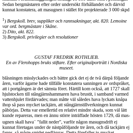
Sedan bergmästaren efter order undersökt förhållandet och därvid
kunnat konstatera, att masugnen i stället för projekterade 3 000 skpd
1
)
Bergskoll. brev, suppliker och rannsakningar, akt. 820. Lemoine
var ord. bergmästare i Skåne
.
2)
Dito, akt. 822.
3)
Bergskoll. privilegier och resolutioner
GUSTAF FREDRIK ROTHLIEB.
En av Flerohopps bruks stiftare. Efter originalporträtt
i Nordiska
museet.
blåsningen misslyckades och bättre gick det ej de två därpå följande
åren, varför ägarne hade tillfälle konstatera sanningen av ordspråket,
att i portgången är det sämsta föret. Härtill kom också, att 1727 skall
hjulstocken till stångjärnshammaren hava brustit, i samband varmed
vattenhjulet fördärvades; man måtte väl således hava lyckats knåpa
ihop så pass mycket tackjärn, att stångjärnstillverkningen kunnat
påbörjas. Detta var emellertid en relativt mindre skada, som väl lätt
kunde repareras, men en ännu större inträffade hösten 1729, då mas­
–
ugnen skall hava
”fallit neder”, varför någon masugnsdrift ej
kunnat företagas under de nästpåföljande tre åren, och då tackjärn ej
fanns, så måste smidet nedläggas. Detta förefaller ju mycket