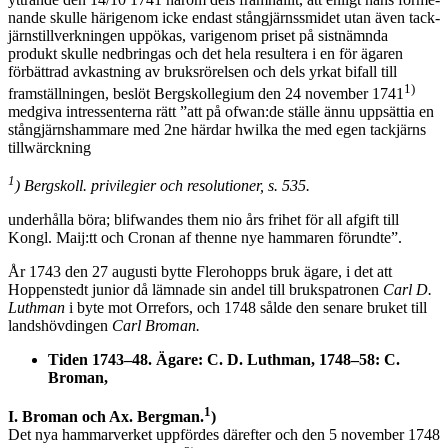
nande skulle härigenom icke endast stångjärnssmidet utan även tack­
järnstillverkningen uppökas, varigenom priset på sistnämnda
produkt skulle nedbringas och det hela resultera i en för ägaren
förbättrad av­kastning av bruksrörelsen och dels yrkat bifall till
1)
framställningen, beslöt Bergskollegium den 24 november 1741
medgiva intressenterna rätt ”att på ofwan:de ställe ännu uppsättia en
stångjärnshammare med 2ne härdar hwilka the med egen tackjärns
tillwärckning
1
) Bergskoll. privilegier och resolutioner, s. 535.
underhålla böra; blifwandes them nio års frihet för all afgift till
Kongl. Maij:tt och Cronan af thenne nye hammaren förundte”.
År 1743 den 27 augusti bytte Flerohopps bruk ägare, i det att
Hoppenstedt junior då lämnade sin andel till brukspatronen
Carl D.
Luthman
i byte mot Orrefors, och 1748 sålde den senare bruket till
landshövdingen
Carl Broman.
Tiden 1743–48. Ägare: C. D. Luthman, 1748
–
58
: C.
Broman,
1
I. Broman och Ax. Bergman.
)
Det nya hammarverket uppfördes därefter och den 5 november 1748