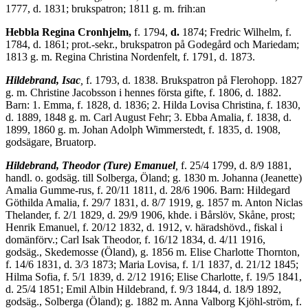
1777, d. 1831; brukspatron; 1811 g. m. frih:an
Hebbla Regina Cronhjelm,
f. 1794,
d.
1874; Fredric Wilhelm, f.
1784, d. 1861; prot.-sekr., brukspatron på Godegård och Mariedam;
1813 g. m. Regina Chri­stina Nordenfelt, f. 1791, d. 1873.
Hildebrand, Isac
,
f. 1793, d. 1838. Brukspatron på Flerohopp. 1827
g. m. Christine Jacobsson i hennes första gifte, f. 1806, d. 1882.
Barn: 1. Emma, f. 1828, d. 1836; 2. Hilda Lovisa Christina, f. 1830,
d. 1889, 1848 g. m. Carl August Fehr; 3. Ebba Amalia, f. 1838, d.
1899, 1860 g. m. Johan Adolph Wimmerstedt, f. 1835, d. 1908,
godsägare, Bruatorp.
Hildebrand, Theodor (Ture) Emanuel
,
f. 25/4 1799, d. 8/9 1881,
handl. o. godsäg. till Solberga, Öland; g. 1830 m. Johanna (Jeanette)
Amalia Gumme-rus, f. 20/11 1811, d. 28/6 1906. Barn: Hildegard
Göthilda Amalia, f. 29/7 1831, d. 8/7 1919, g. 1857 m. Anton Niclas
Thelander, f. 2/1 1829, d. 29/9 1906, khde. i Bårslöv, Skåne, prost;
Henrik Emanuel, f. 20/12 1832, d. 1912, v. häradshövd., fiskal i
domänförv.; Carl Isak Theodor, f. 16/12 1834, d. 4/11 1916,
godsäg., Skedemosse (Öland), g. 1856 m. Elise Charlotte Thornton,
f. 14/6 1831, d. 3/3 1873; Maria Lovisa, f. 1/1 1837, d. 21/12 1845;
Hilma Sofia, f. 5/1 1839, d. 2/12 1916; Elise Charlotte, f. 19/5 1841,
d. 25/4 1851; Emil Albin Hildebrand, f. 9/3 1844, d. 18/9 1892,
godsäg., Solberga (Öland); g. 1882 m. Anna Valborg Kjöhl-ström, f.