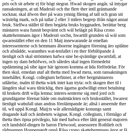
pris och sit arbete ej för högt stegrar. Hwad skogen angår, så intygar
ransakningen, at uti Madesiö och the flere ther intil gräntsande
socknar, skal äfwen ther på wara ymnig fileing af tall och gran uti
wäxtelig mark, och på tallar 2 eller 3 milers begrep ifrån något annat
bruk. Sielfwa stället til then begärta bruks byggnaden, berättar berg
mästaren wara funnit beqvämt och wäl belägit på Råsa crono
skattehemmans ägor i Madesiö sochn, hwartill grunden så wäl som
qwarnstället efter en den 11 Maij innewarande år emellan
interessenterne och hemmans åboerne ingången förening äro uplåtne
och afstådde, waranthes wat-tenfallet i en ther förbilöpande å
tienligit och skal strömmen hafwa sine be-qvämlige qwarnfall, at
ingen ny dam behöfwes, och således skal ingen för­medelst
updämning på sihe ägor här igenom komma at lida förfördelar. För
then skul, emedan utaf alt thetta med hwad mera, som ransakningen
inne­håller, Kongl. collegium befinner, at efter bergmästarens
utlåtelse, malm til thetta wärk intet kan tryta: och skogen ther til i
längden skal wara tilräcklig, then ägarna godwilligt emot betalning
til brukets drift wilja lemna: interes-senterne sig med jord och
grundägarne förenat både om malmtäckten och bruksstället, hwarest
tienligit wattufall utan andras förolämpande är; altså i anseende ther
til, wil uppå Kongl. Maij:ts wår allernådigste konungs samt
dragande kall och ämbetets wägnar, Kongl. collegium, i förmågo af
thetta thes öpna privilegio, här med hafwa efter låtit general majoren
och landshöf-dingen hr baron Fletwood, assessoren Rothlieb och
rådmannen Hoppenstedt up­på Råsa crono skattehemmans ägor at få