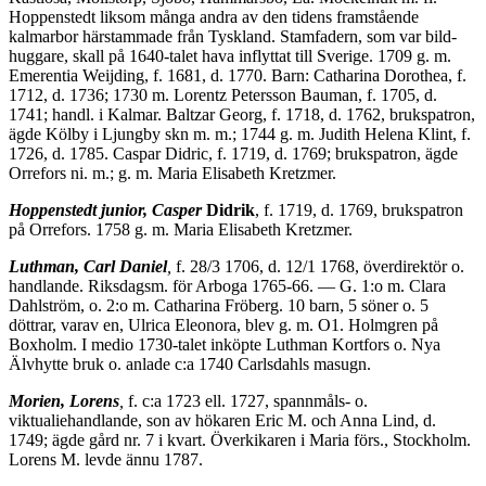
Hoppenstedt liksom många andra av den tidens fram­stående
kalmarbor härstammade från Tyskland. Stamfadern, som var bild­
huggare, skall på 1640-talet hava inflyttat till Sverige. 1709 g. m.
Emerentia Weijding, f. 1681, d. 1770. Barn: Catharina Dorothea, f.
1712, d. 1736; 1730 m. Lorentz Petersson Bauman, f. 1705, d.
1741; handl. i Kalmar. Baltzar Georg, f. 1718, d. 1762, brukspatron,
ägde Kölby i Ljungby skn m. m.; 1744 g. m. Judith Helena Klint, f.
1726, d. 1785. Caspar Didric, f. 1719, d. 1769; brukspatron, ägde
Orrefors ni. m.; g. m. Maria Elisabeth Kretzmer.
Hoppenstedt junior, Casper
Didrik
, f. 1719, d. 1769, brukspatron
på Orrefors. 1758 g. m. Maria Elisabeth Kretzmer.
Luthman, Carl Daniel
,
f. 28/3 1706, d. 12/1 1768, överdirektör o.
handlande. Riksdagsm. för Arboga 1765-66. — G. 1:o m. Clara
Dahlström, o. 2:o m. Catharina Fröberg. 10 barn, 5 söner o. 5
döttrar, varav en, Ulrica Eleonora, blev g. m. O1. Holmgren på
Boxholm. I medio 1730-talet inköpte Luthman Kortfors o. Nya
Älvhytte bruk o. anlade c:a 1740 Carlsdahls masugn.
Morien, Lorens
,
f. c:a 1723 ell. 1727, spannmåls- o.
viktualiehandlande, son av hökaren Eric M. och Anna Lind, d.
1749; ägde gård nr. 7 i kvart. Överkika­ren i Maria förs., Stockholm.
Lorens M. levde ännu 1787.