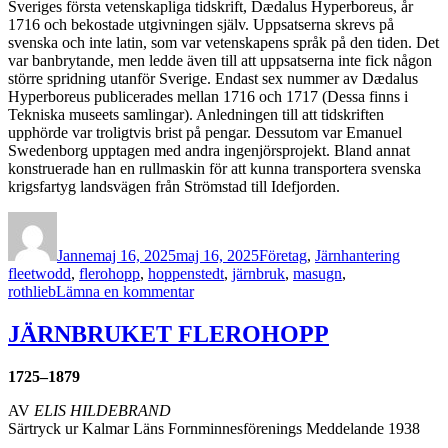
Sveriges första vetenskapliga tidskrift, Dædalus Hyperboreus, år
1716 och bekostade utgivningen själv. Uppsatserna skrevs på
svenska och inte latin, som var vetenskapens språk på den tiden. Det
var banbrytande, men ledde även till att uppsatserna inte fick någon
större spridning utanför Sverige. Endast sex nummer av Dædalus
Hyperboreus publicerades mellan 1716 och 1717 (Dessa finns i
Tekniska museets samlingar). Anledningen till att tidskriften
upphörde var troligtvis brist på pengar. Dessutom var Emanuel
Swedenborg upptagen med andra ingenjörsprojekt. Bland annat
konstruerade han en rullmaskin för att kunna transportera svenska
krigsfartyg landsvägen från Strömstad till Idefjorden.
Författare
Publicerat
Kategorier
Etikette
den
Janne
maj 16, 2025
maj 16, 2025
Företag
,
Järnhantering
fleetwodd
,
flerohopp
,
hoppenstedt
,
järnbruk
,
masugn
,
till
rothlieb
Lämna en kommentar
Privilegium
för
JÄRNBRUKET FLEROHOPP
järnbruk
i
1725–1879
Flerohopp
AV
ELIS HILDEBRAND
Särtryck ur Kalmar Läns Fornminnesförenings Meddelande 1938