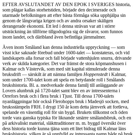
EFTER AVSLUTANDET AV DEN EPOK I SVERIGES historia,
som plägar kallas storhetstiden, började den decimerade och
utarmade befolkningen att efter bästa förmåga söka upphjälpa sin
genom de långvariga krigen och av andra orsaker skäligen
derangerade ekonomi. Ett led i denna strävan var att i större
utsträckning än tillförne tillgodogöra sig de råvaror, som funnos
inom landet, och däribland även befintliga järnmalmer.
Även inom Småland kan denna industriella uppryckning — som
visst icke saknade förebud under 1600-talet — konstateras, och vid
landskapets alla forsar och fall började vattenhjulen snurra, drivande
verk av skilda kategorier. Det var främst de stora köpmanshusen i
Kalmar och Västervik, som med sitt kapital stimulerade denna
bruks­drift — särskilt är att nämna familjen
Hoppenstedt
i Kalmar,
som under 1700-talet kom att spela en betydande roll i Smålands
bruks­historia. Bl. a. medverkade denna familj till anläggande av
Lovers alunbruk på 1720-talet samt blev en av intressenterna i
Orrefors bruk och i flera bruk i Tjust. Till dessa 1700-talets
nyanläggningar hör också Flerohopps bruk i Madesjö socken, med
bruksstämpeln FRH. I drygt 150 år kom detta järnverk att fortleva,
spelande en väsentlig roll för sin bygd. Brukets tillkomst och öden
torde vara ganska typiska för liknande smärre smålandsbruk, och en
på arkivaliskt material, släkttraditioner m. m. byggd översikt över
dess historia torde kunna tjäna som ett litet bidrag till Kalmar läns
brukshistoria, vilken är så uppfylld av intressanta namn både på bruk