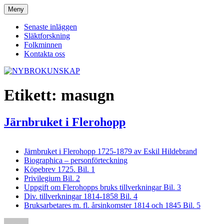
Hoppa
Meny
NYBROKUNSKAP
till
innehåll
Senaste inläggen
Släktforskning
Folkminnen
Kontakta oss
Etikett:
masugn
Järnbruket i Flerohopp
Järnbruket i Flerohopp 1725-1879 av Eskil Hildebrand
Biographica – personförteckning
Köpebrev 1725. Bil. 1
Privilegium Bil. 2
Uppgift om Flerohopps bruks tillverkningar Bil. 3
Div. tillverkningar 1814-1858 Bil. 4
Bruksarbetares m. fl. årsinkomster 1814 och 1845 Bil. 5
Författare
Publicerat
Kategorier
Etikette