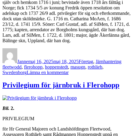
själv och hemkom 1716 i juni; bevistade även 1718 års fälttåg i
Norge; fick 1734 5/5 av konung Fredrik öppen resolution om
adelskap och 1737 26/9 adl. privilegier för sig och efterkommande,
dock utan sköldmärke. G. 1716 m. Catharina MoAen, f. 1686
23/12, d. 1741 15/9. Söner: Carl Gustaf, adl. af SilMen, f. 1721, d.
1775; kapten, arrendator av Borgholms kungsgård, där han dog.
Lars, adl. af SilMen, f. 1722, d. 1801; major, ägde Åkerlänna gård,
Bälinge skn, Uppland, där han dog.
Författare
Publicerat
Kategorier
Etikette
den
Janne
maj 16, 2025
maj 18, 2025
Företag
,
Järnhantering
fleetwodd
,
flerohopp
,
hoppenstedt
,
masugn
,
rothlieb
,
till
Swedenborg
Lämna en kommentar
BIOGRAPHICA
Privilegium för järnbruk i Flerohopp
Bil.
2.
PRIVILEGIUM
för Hr General Majoren och Landshöfdingen Fleetwood,
Assessoren Rothlieb samt Rådmannen Hoppenstedt uppå en