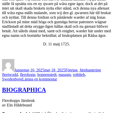
ställe få upsätia oss en ny qwarn på wåra egne ägor, dock at det på
intet sät skall skada brukets nytta eller stånd, och denna nya allenast
till wåra egna mälls malande, som wij den gl. qwarnen här till brukat
och nyttiat. Till denna fordran och påstående warder af mig Ionas
Erickson på mine mäd höga och gunstiga herrar patroners wägnar
stadfästadt att detta orygge-ligen hållas skall och nu gienast blifwer
betalt. Att såleds slutat med, samt och enighet, warder här under med
egna namn och bomärke bekräftat; af bruksplatsen på Rååsa ägor.
D. 11 maij 1725.
Författare
Publicerat
Kategorier
Etikette
den
Janne
maj 16, 2025
maj 18, 2025
Företag
,
Järnhantering
fleetwodd
,
flerohopp
,
hoppenstedt
,
masugn
,
rothlieb
,
till
Swedenborg
Lämna en kommentar
Bil.
1.
BIOGRAPHICA
Köpebrev
1725
Flerohopps Järnbruk
av Elis Hildebrand