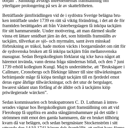
början”. Samtidigt avslogs intressenternas framställning om
ytterligare prolongering på sex år av skattefriheten.
Beträffande järnförädlingen vid de i sydöstra Sverige belägna bru­
ken inträffade under 1739 en rätt så viktig förändring, i det att de för
framtiden berättigades att från Västerbergslagen få inköpa tackjärn
för sitt hammarsmide. Under motivering, att man därmed skulle
vinna ett lättare smidbart järn än det, som hitintills framställts av
tackjärn, tillverkat av sjö- och myrmalm, samt även minskad
förbruk­ning av träkol, hade motion väckts i borgarståndet om rätt för
de sydsvenska bruken att få inköpa tackjärn från mellansvenska
mas­ugnar. Sedan Bergskollegium förklarat sig icke hava något att
här­emot invända, vann denna fråga ständernas bifall, och den 7 juni
1739 erhöll kollegium Kungl. Maj:ts underrättelse, att ”Bruksägare i
Callmare, Cronobergs och Blekinge lähner till sine tillwärkningars
be­främjande måge få kiöpa tienligit tackjärn till en fjerdedel emot
deras egne åhrlige tillwärckningar, och det utur de bergslager,
hwarest så­dant utan förfång af de älldre och å tackjärns kiöp
priwilegierade wärcken”.
Sedan kommissarien och brukspatronen C. D. Luthman å intres­
serades vägnar hos Bergskollegium gjort framställning om att vid
Flerohopp få uppföra en andra stångjärnshammare på det ställe i
strömmen mitt emot den gamla hammaren, där en bruket tillhörig
kvarn då var belägen, och sedan bergmästare Stockenström i sitt
yttrande den 14/10 1741 härom dels framhållit, att enligt hans förme­