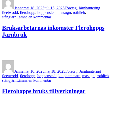
den
Janne
maj 18, 2025
juli 15, 2025
Företag
,
Järnhantering
fleetwodd
,
flerohopp
,
hoppenstedt
,
masugn
,
rothlieb
,
till
stångjärn
Lämna en kommentar
Järnbruket
i
Bruksarbetarnas inkomster Flerohopps
Flerohopp
Järnbruk
Författare
Publicerat
Kategorier
Etikette
den
Janne
maj 16, 2025
maj 18, 2025
Företag
,
Järnhantering
fleetwodd
,
flerohopp
,
hoppenstedt
,
kniphammare
,
masugn
,
rothlieb
,
till
stångjärn
Lämna en kommentar
Bruksarbetarnas
inkomster
Flerohopps bruks tillverkningar
Flerohopps
Järnbruk