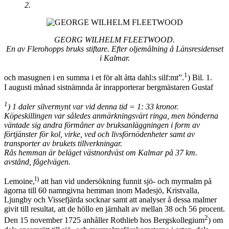
2.
GEORG WILHELM FLEETWOOD.
En av Flerohopps bruks stiftare. Efter oljemålning
å Länsresidenset
i Kalmar.
1
och masugnen i en summa i et för alt åtta dahl:s silf:mt”.
) Bil. 1.
I augusti månad sistnämnda år inrapporterar bergmästaren Gustaf
1
) 1 daler silvermynt var vid denna tid = 1: 33 kronor.
Köpeskillingen var således anmärkningsvärt ringa, men bönderna
väntade sig andra förmåner av bruksanläggningen i form av
förtjänster för kol, virke, ved och livsförnöden­heter samt av
transporter av brukets tillverkningar.
Rås hemman är beläget västnordväst om Kalmar på 37 km.
avstånd, fågel­vägen.
l)
Lemoine,
att han vid undersökning funnit sjö- och myrmalm på
ägorna till 60 namngivna hemman inom Madesjö, Kristvalla,
Ljungby och Vissefjärda socknar samt att analyser å dessa malmer
givit till resultat, att de höllo en järnhalt av mellan 38 och 56 procent.
2
Den 15 november 1725 anhåller Rothlieb hos Bergskollegium
) om