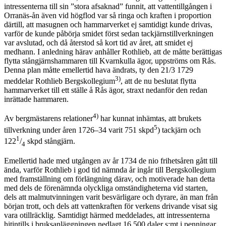
intressenterna till sin ”stora afsaknad” funnit, att vattentillgången i
Orranäs-ån även vid högflod var så ringa och kraften i proportion
därtill, att masugnen och hammarverket ej samtidigt kunde drivas,
varför de kunde påbörja smidet först sedan tackjärnstillverkningen
var avslutad, och då återstod så kort tid av året, att smidet ej
medhann. I anledning härav anhåller Rothlieb, att de måtte berättigas
flytta stångjärnshammaren till Kvarnkulla ägor, uppströms om Rås.
Denna plan måtte emellertid hava ändrats, ty den 21/3 1729
3)
meddelar Rothlieb Bergskollegium
, att de nu beslutat flytta
hammarverket till ett ställe å Rås ägor, straxt nedanför den redan
inrättade hammaren.
4)
Av bergmästarens relationer
har kunnat inhämtas, att brukets
5
tillverkning under åren 1726–34 varit 751 skpd
) tackjärn och
1
122
/
skpd stångjärn.
4
Emellertid hade med utgången av år 1734 de nio frihetsåren gått till
ända, varför Rothlieb i god tid nämnda år ingår till Bergskollegium
med framställning om förlängning därav, och motiverade han detta
med dels de förenämnda olyckliga omständigheterna vid starten,
dels att malmutvinningen varit besvärligare och dyrare, än man från
början trott, och dels att vattenkraften för verkens drivande visat sig
vara otillräcklig. Samtidigt härmed meddelades, att intressenterna
hitintills i bruksanläggningen nedlagt 16 500 daler s:mt i penningar.