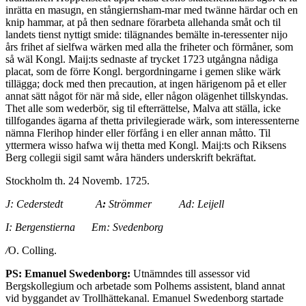
inrätta en masugn, en stångiernsham-mar med twänne härdar och en
knip hammar, at på then sednare förarbeta allehanda småt och til
landets tienst nyttigt smide: tilägnandes bemälte in-teressenter nijo
års frihet af sielfwa wärken med alla the friheter och förmåner, som
så wäl Kongl. Maij:ts sednaste af trycket 1723 utgångna nådiga
placat, som de förre Kongl. bergordningarne i gemen slike wärk
tillägga; dock med then precaution, at ingen härigenom på et eller
annat sätt något för när må side, eller någon olägenhet tillskyndas.
Thet alle som wederbör, sig til efter­rättelse, Malva att ställa, icke
tillfogandes ägarna af thetta privilegierade wärk, som interessenterne
nämna Flerihop hinder eller förfång i en eller annan måtto. Til
yttermera wisso hafwa wij thetta med Kongl. Maij:ts och Riksens
Berg collegii sigil samt wåra händers underskrift bekräftat.
Stockholm th. 24 Novemb. 1725.
J: Cederstedt A
:
Strömmer Ad: Leijell
I: Bergenstierna Em: Svedenborg
/
O. Colling.
PS: Emanuel Swedenborg:
Utnämndes till assessor vid
Bergskollegium och arbetade som Polhems assistent, bland annat
vid byggandet av Trollhättekanal. Emanuel Swedenborg startade