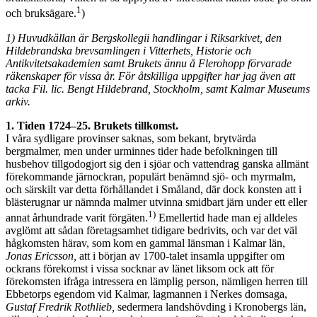
1
och bruksägare.
)
1) Huvudkällan är Bergskollegii handlingar i Riksarkivet, den
Hildebrandska brevsamlingen i Vitterhets, Historie och
Antikvitetsakademien samt Brukets ännu å Flerohopp förvarade
räkenskaper för vissa år. För åtskilliga uppgifter har jag även att
tacka Fil. lic. Bengt Hildebrand, Stockholm, samt Kalmar Museums
arkiv.
1. Tiden 1724–25. Brukets tillkomst.
I våra sydligare provinser saknas, som bekant, brytvärda
bergmalmer, men under urminnes tider hade befolkningen till
husbehov tillgodogjort sig den i sjöar och vattendrag ganska allmänt
förekommande järnockran, populärt benämnd sjö- och myrmalm,
och särskilt var detta förhållandet i Småland, där dock konsten att i
blästerugnar ur nämnda malmer utvinna smidbart järn under ett eller
1)
annat århundrade varit förgäten.
Emellertid hade man ej alldeles
avglömt att sådan företagsamhet tidigare bedrivits, och var det väl
hågkomsten härav, som kom en gammal länsman i Kalmar län,
Jonas Ericsson,
att i början av 1700-talet insamla uppgifter om
ockrans förekomst i vissa socknar av länet liksom ock att för
förekomsten ifråga intressera en lämplig person, nämligen herren till
Ebbetorps egendom vid Kalmar, lagmannen i Nerkes domsaga,
Gustaf Fredrik Rothlieb,
sedermera landshövding i Kronobergs län,