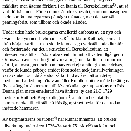
l)
märkligt, men ägarna förklara i en litania till Bergskollegium
, att så
varit förhållandet. För en utomstående synes det, som om masugnen
hade bort kunna repareras på några månader, men det var väl
penningebrist, som tillkom och ökade eländet.
Under tiden hade bruksägarna emellertid drabbats av ett nytt och
2)
oväntat bekymmer. I februari 1728
förklarar Rothlieb, som allt
ifrån början varit — man skulle kunna säga verkställande direktör —
och fortfarande var det, i skrivelse till Bergskollegium, att
intressenterna till sin ”stora afsaknad” funnit, att vattentillgången i
Orranäs-ån även vid högflod var så ringa och kraften i proportion
därtill, att masugnen och hammarverket ej samtidigt kunde drivas,
varför de kunde påbörja smidet först sedan tackjärnstillverkningen
var avslutad, och då återstod så kort tid av året, att smidet ej
medhann. I anledning härav anhåller Rothlieb, att de måtte berättigas
flytta stångjärnshammaren till Kvarnkulla ägor, uppströms om Rås.
Denna plan måtte emellertid hava ändrats, ty den 21/3 1729
3)
meddelar Rothlieb Bergskollegium
, att de nu beslutat flytta
hammarverket till ett ställe å Rås ägor, straxt nedanför den redan
inrättade hammaren.
4)
Av bergmästarens relationer
har kunnat inhämtas, att brukets
5
tillverkning under åren 1726–34 varit 751 skpd
) tackjärn och
1