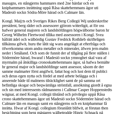
masugns, en stångjerns hammares med 2ne härdar och en
kniphammares inrättning uppå Råsa skattehemmans ägor uti
Madesiö sockn Södra-Möre härad och Calmare län.
Kongl. Maij:ts och Sveriges Rikes Berg Collegii Wij underskrefne
president, berg råder och assessorer gjörom witterligit, at för oss
hafwer general majoren och landshöfdingen högwälborne baron hr
Georg Wilhelm Fleetwood tillika med assessoren i Kongl. Svea
håfrätt ädel och wälbördig Gustav Fredrick Rothlieb skrifteligen
tillkänna gifwit, huru the låtit sig wara angelägit at efterfråga och
öfwerkomma utom andra metaller och mineraler, äfwen jern-malm
neder i Småland. Och som de funnit der af tillgång på flere ställen i
Södermöre härad, hwaraf i Madesiö sockn ymnoghet skal vara af
myrmalm på åtskilliga cronoskattehemmans ägor, så hafwa bemälte
hr general major och landshöfdinge samt assessor, såsom de der
samme malmarter först angifwit, fattat hog och lust dem til publici
och deras egen nytta och fördel at med arbete belägga och i
anseende både til malmens tilräcklighet samt de på samma ort
befintliga skogar och beqwämliga strömfall, ansökning giordt å egna
och sin med interessents rådmannens i Callmar Casper Hoppenstedts
wägnar, at med Kongl. collegii tilstånd och privilegio uppå Råsa
crono skattehemmans ägor uti Madesiö sockn Södermöre härad och
Calmare län en masugn samt en stångjerns och en kniphammar få
inrätta. Hwar af Kongl. collegium föranlåtit blifwit, at förutan then
besichtning som berg mästaren wälbetrodde Hinric Schnack på