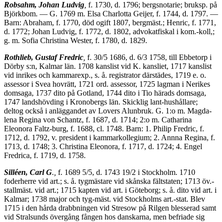
Robsahm, Johan Ludvig
,
f. 1730, d. 1796; bergsnotarie; bruksp. på
Björkbom. — G. 1769 m. Elsa Charlotta Geijer, f. 1744, d. 1797. —
Barn: Abraham, f. 1770, död ogift 1807, bergmäst.; Henric, f. 1771,
d. 1772; Johan Ludvig, f. 1772, d. 1802, advokatfiskal i kom.-koll,;
g. m. Sofia Christina Wester, f. 1780, d. 1829.
Rothlieb, Gustaf Fredric
,
f. 30/5 1686, d. 6/3 1758, till Ebbetorp i
Dörby s:n, Kalmar län. 1708 kanslist vid K. kansliet, 1717 kanslist
vid inrikes och kammarexp., s. å. registrator därstädes, 1719 e. o.
assessor i Svea hovrätt, 1721 ord. assessor, 1725 lagman i Nerikes
domsaga, 1737 dito på Gotland, 1744 dito i Tio härads domsaga,
1747 landshövding i Kronobergs län. Skicklig lant-hushållare;
deltog också i anläggandet av Lovers Alunbruk. G. 1:o m. Magda­
lena Regina von Schantz, f. 1687, d. 1714; 2:o m. Catharina
Eleonora Faltz-burg, f. 1688, cl. 1748. Barn: 1. Philip Fredric, f.
1712, d. 1792, v. president i kammarkollegium; 2. Annna Regina, f.
1713, d. 1748; 3. Christina Eleonora, f. 1717, d. 1724; 4. Engel
Fredrica, f. 1719, d. 1758.
Silléen, Carl G
.,
f. 1689 5/5, d. 1743 19/2 i Stockholm. 1710
foderherre vid art.; s. å. tygmästare vid skånska fältstaten; 1713 öv.-
stallmäst. vid art.; 1715 kapten vid art. i Göteborg; s. å. dito vid art. i
Kalmar; 1738 major och tyg-mäst. vid Stockholms art.-stat. Blev
1715 i den hårda drabbningen vid Stresow på Rilgen blesserad samt
vid Stralsunds övergång fången hos danskarna, men befriade sig