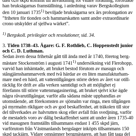
dast 628 skpd kommit till användning för vidare förädling, förordade
han bruksägarnas framställning, i anledning varav Bergskollegium
1)
den 10 januari 1735
beviljade bruksägarna sex års prolongation av
”friheten för tionden och hammarskatten samt andre extraordinarie
crono utskylder af sjelfwa wärket”.
1)
Bergskoll. privilegier och resolutioner, sid. 34.
3.
Tiden 1738–43. Ägare: G. F. Rothlieb, C. Hoppenstedt junior
och C. D. Luthman.
Sedan även dessa frihetsår gått till ända med år 1740, företog berg­
1)
mästare Stockenström i augusti 1741
undersökning vid Flerohopp,
varvid han inhämtade, att bruket bestod förutom av masugn och
stångjärnshammarverk med två härdar av en liten manufakturham­
mare med en härd, att vattentillgången större delen av året var otill­
räcklig för drift av alla verken samtidigt och att möjlighet ej
förefanns till större vattenmagasinering, att bruket sjelvt icke ägde
några råvarutillgångar, varför alla sådana måste upphandlas av
utomstående, att förekomsten av sjömalm var ringa, men tillgången
på myrmalm rikligare och av god beskaffenhet, att träkolen till stor
del tillverkades av halvrutten skog eller avfall från svedjning, varför
de mestadels voro av dålig beskaffenhet samt att under åren 1735-40
vid masugnen framställts tillsammans endast 1 455 skpd järn,
varförutom från Västmanlands bergslager inköpts tillsammans 150
skpd tackjärn. Vidare omnämner bergmästaren, att han fått taga del