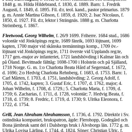
1848 g. m. Hilda Hildebrand, f. 1830, d. 1889. Barn: 1. Fredrik
Augusti, f. 1849, d. 1895. Fil. d:r, teol. kand., pastor primarius. 1879
g. m. Annie Martina Gibson, f. 1859, d. 1920; 2. Isac Nicolaus, f.
1850, d. 1927. Fil. d:r, lektor i Strängnäs. 1888 g. m. Charlotta
Strömberg, f. 1867.
Fleetwood, Georg Wilhelm
,
f. 26/9 1699. Friherre. 1684 stud., 1686
volontär vid Jönköpings reg:te, 1689 fänrik, 1693 löjtnant, 1699
kapten, 1700 major vid skånska tremännings komp., 1709 öv.-
löjtnant vid Jönköpings reg:te, 1711 överste vid Upplands reg:te,
1717 gen.-major av infanteriet, 1721 landshöv­ding i Kalmar län och
på Öland. Bevittnade fälttåg: 1698-1700 i Holstein och på Själland,
1718 Norge. G. m. 1:o Charlotta Beata Hård af Segerstad, f. 1672,
d. 1696; 2:o Hedvig Charlotta Rehnberg, f. 1683, d. 1753. Barn: 1.
Carl Mårten, f. 1703, d. 1751, landshövding; 2. Georg Adolf, f.
1705, d. 1742, kapten; 3. Gustaf Eric, f. 1707, d. 1762, major; 4.
Johan Wilhelm, f. 1708, d. 1729.; 5. Charlotta Maria, f. 1709, d.
1759; 6. Zacharias, f. 1711, d. 1728, volontär; 7. Hedvig Beata, f.
1718, d. 1739; 8. Fredric, f. 1719, d. 1730; 9. Ulrika Eleonora, f.
1722, d. 1754.
Grill, Jean Abraham Abrahamsson
,
f. 1736, d. 1792. Direktör i Sv.
ostindiska kompaniet, brukspatron, ägde: Flerohopp, Godegård och
Bona järnbruk samt del i Dalsbergs bruk i Älvsborgs län. 1772 g. m.
Ulrika Lovisa Lärling, f. 1744, d. 1824. Söner: Christian Ulric, f.