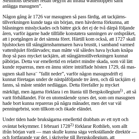
Steinholts deseiner redan begynt att inrätta wattenloppen samt
anlägga masugnen”.
Någon gång år 1726 var masugnen så pass färdig, att tackjärns­
tillverkningen kunde taga sin början, men hävderna förkunna, att
blåsningen misslyckades och bättre gick det ej de två därpå följande
åren, varför ägarne hade tillfälle konstatera sanningen av ordspråket,
att i portgången är det sämsta föret. Härtill kom också, att 1727 skall
hjulstocken till stångjärnshammaren hava brustit, i samband varmed
vattenhjulet fördärvades; man måtte väl således hava lyckats knåpa
ihop så pass mycket tackjärn, att stångjärnstillverkningen kunnat
påbörjas. Detta var emellertid en relativt mindre skada, som väl lätt
kunde repareras, men en ännu större inträffade hösten 1729, då mas­
–
ugnen skall hava
”fallit neder”, varför någon masugnsdrift ej
kunnat företagas under de nästpåföljande tre åren, och då tackjärn ej
fanns, så måste smidet nedläggas. Detta förefaller ju mycket
l)
märkligt, men ägarna förklara i en litania till Bergskollegium
, att så
varit förhållandet. För en utomstående synes det, som om masugnen
hade bort kunna repareras på några månader, men det var väl
penningebrist, som tillkom och ökade eländet.
Under tiden hade bruksägarna emellertid drabbats av ett nytt och
2)
oväntat bekymmer. I februari 1728
förklarar Rothlieb, som allt
ifrån början varit — man skulle kunna säga verkställande direktör —
och fortfarande var det, i skrivelse till Bergskollegium, att