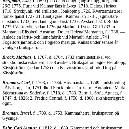
Bergman, Axel,
f. 1699 (på Öland enligt gängse uppgifter), död
26/3 1776. Furir vid Kalmar läns inf.-reg. 1718. Deltog i kriget
1718. Styckjunk. vid artilleriet i Jönköping 1726. Kvartermästare i
fransk tjänst 1727-31. Lant­jägare i Kalmar län 1731, jägmästare
därstädes 1733, överlantjägare därst. 1737. Avsked 1740. Bodde
1735 i Västervik, sedan 1736 på Marhult i Tveta. Gift 1733 m.
Margareta Elisabeth Anström. Dotter Helena Margareta, f. 1736. —
Anlade en lärfts- och linnefabrik vid Marhult. Anlade 1744
Fogelfors järn­bruk och Foglebo masugn. Kallas under senare år
vanligen brukspatron.
Brock, Mathias
,
f. 1707, d. 1764. 1733 amiralitetsfiskal vid
stockholmska eska­dern, 1738 avsked. Brukspatron; ägde Flerohopp,
Sävsjöströms (sedan 1758) och Klavreströms järnbruk. Dog på
Sävsjöström.
Broman,, Carl
,
f. 1703, d. 1784. Hovmarskalk, 1749 landshövding
i Älvsborgs län, 1751 dito i Stockholms län. G. m. Antoniette Maria
Stjerncrona av Söder­by, f. 1718, d. 1783. Barn: 1. Sofia Agneta, f.
1747, d. 1826; 2. Fredric Conrad, f. 1758, d. 1800, rikshistoriegraf;
ogift.
Broman, Israel
,
f. 1709, d. 1753. Kammarherre, brukspatron på
Gysinge.
Fehr, Carl August
,
f. 1812, d. 1889. Kammarråd och brukspatron.