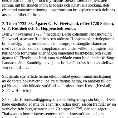
dels ensamrätt till sjö- och myrmalmsförekomsterna i orten, dels
samma rätt till skogen inom Madesjö och Kristvalla socknar, dels
ohindrad vattenframrinning uppströms om bruksplatsen och dels nio
års skattefrihet för bruket.
2.
Tiden 1725–38. Ägare: G. W. Fleetwood, (efter 1728 Silleen),
G. F. Rothlieb och C. Hoppenstedt senior.
3)
Den 24 november 1725
meddelar Bergskollegium landshövding
Fletwood, assessor Rothlieb och rådman Hoppenstedt privilegium å
bruksanläggning, omfattande en masugn, en stångjärnshammare
med två härdar samt en knipphammare under villkor, att ingens rätt
härigenom förnärmas eller någon olägenhet tillskyndas, och skulle
ägarna till Flerohopps bruk vara skyddade emot hinder eller förfång
i annan måtto. Samtidigt beviljades bruket ”nio års frihet av sielfwa
wärken”. Bil. 2.
Sitt gamla egenartade namn erhöll bruket genom sammanslagning
av de första bokstäverna i de tre stiftarnas namn, en analogi till det
på liknande sätt bildade småländska bruksnamnet Kosta (Koskull,
Staël v. Holstein).
Så kunde då bruksanläggningen vederbörligen taga sin början. Detta
hade emellertid ägarna på egen risk redan gjort, såsom framgår av en
skrivelse från bergmästaren den 20 augusti 1725, där han säger:
”hafwandes herrar interessenterne efther konstmästarens Lars