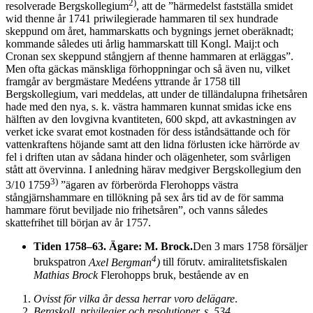
2)
resolverade Bergskollegium
, att de ”härmedelst fastställa smidet
wid thenne år 1741 priwilegierade hammaren til sex hundrade
skeppund om året, hammarskatts och bygnings jernet oberäknadt;
kommande således uti årlig hammarskatt till Kongl. Maij:t och
Cronan sex skeppund stångjern af thenne hammaren at erläggas”.
Men ofta gäckas mänskliga förhoppningar och så även nu, vilket
framgår av bergmästare Medéens yttrande år 1758 till
Bergskollegium, vari meddelas, att under de tilländalupna frihetsåren
hade med den nya, s. k. västra hammaren kunnat smidas icke ens
hälften av den lovgivna kvantiteten, 600 skpd, att avkastningen av
verket icke svarat emot kostnaden för dess iståndsättande och för
vattenkraftens höjande samt att den lidna förlusten icke härrörde av
fel i driften utan av sådana hinder och olägenheter, som svårligen
stått att övervinna. I anledning härav medgiver Bergskollegium den
3)
3/10 1759
”ägaren av förberörda Flerohopps västra
stångjärnshammare en tillökning på sex års tid av de för samma
hammare förut beviljade nio frihetsåren”, och vanns således
skattefrihet till början av år 1757.
Tiden 1758–63. Ägare: M. Brock.
Den 3 mars 1758 försäljer
4
brukspatron
Axel Bergman
)
till förutv. amiralitetsfiskalen
Mathias Brock
Flerohopps bruk, bestående av en
Ovisst för vilka år dessa herrar voro delägare
.
Bergskoll. privilegier och resolutioner, s. 534
.