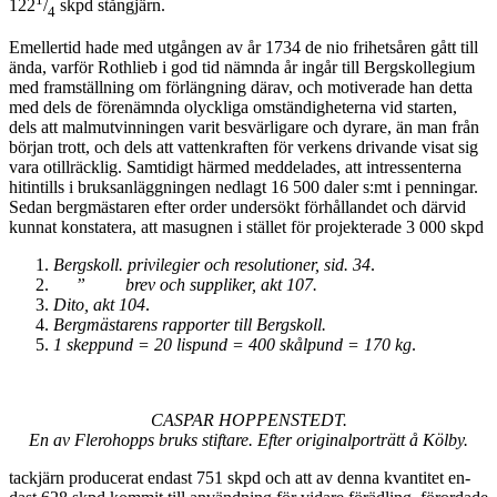
122
/
skpd stångjärn.
4
Emellertid hade med utgången av år 1734 de nio frihetsåren gått till
ända, varför Rothlieb i god tid nämnda år ingår till Bergskollegium
med framställning om förlängning därav, och motiverade han detta
med dels de förenämnda olyckliga omständigheterna vid starten,
dels att malmutvinningen varit besvärligare och dyrare, än man från
början trott, och dels att vattenkraften för verkens drivande visat sig
vara otillräcklig. Samtidigt härmed meddelades, att intressenterna
hitintills i bruksanläggningen nedlagt 16 500 daler s:mt i penningar.
Sedan bergmästaren efter order undersökt förhållandet och därvid
kunnat konstatera, att masugnen i stället för projekterade 3 000 skpd
Bergskoll. privilegier och resolutioner, sid. 34
.
” brev och suppliker, akt 107.
Dito, akt 104
.
Bergmästarens rapporter till Bergskoll.
1 skeppund = 20 lispund = 400 skålpund = 170 kg
.
CASPAR HOPPENSTEDT.
En av Flerohopps bruks stiftare. Efter originalporträtt
å Kölby.
tackjärn producerat endast 751 skpd och att av denna kvantitet en­