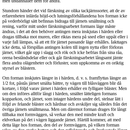
men undanhåller dem för andra.
Stundom händer det vid färskning av olika tackjärnssorter, att de av
erfarenheten inlärda höjd-och lutningsförhållandena hos forman icke
på vederbörligt sätt befinnas bidraga till järnets smältning och
rening, varför mitt under färskningsarbetet formans läge måste
ändras, i det att den behöver antingen mera inskjutas i härden eller
dragas tillbaka mot muren, eller riktas mera på sned eller uppåt eller i
varje fall lämpas, så att ett för järnet passande läge erhålles. Iakttages
icke detta, så förspillas antingen kolen till ingen nytta eller förloras
järnet, vilket går upp i slagg och rök och icke befrias från sina råa,
orena beståndsdelar eller ock går färskningsarbetet långsamt jämte
flera andra olägenheter och förluster, som uppkomma av en oriktig
styrsel av blästern.
Om forman inskjutes längre in i härden, d. v. s. framflyttas längre an
1/2 fot, påstås järnet smälta bättre, ty vägen till blåsväggen blir då
kortare, i följd varav järnet i härden erhåller en fylligare bläster. Men
om den införes alltför långt i härden, smälter lätteligen formans
kopparkon, och järnet, som intager härdens undre del, stelnar lätt i
följd av felande bläster och hårdnar och avskiljer sig således från det
övriga järnets smältmassa. Men om däremot forman drages för långt
tillbaka mot formväggen, så verkar den med mindre kraft och
eldverkan på det i vägen liggande järnet. Härtill kommer, att med
detta läge hos forman, den del av formväggen, på vilken forman