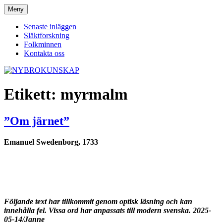
Hoppa
Meny
NYBROKUNSKAP
till
innehåll
Senaste inläggen
Släktforskning
Folkminnen
Kontakta oss
Etikett:
myrmalm
”Om järnet”
Emanuel Swedenborg, 1733
Följande text har tillkommit genom optisk läsning och kan
innehålla fel. Vissa ord har anpassats till modern svenska. 2025-
05-14/Janne