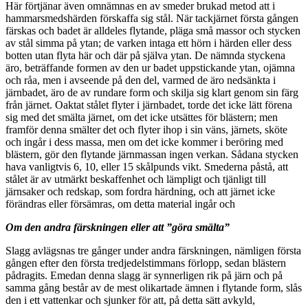
Här förtjänar även omnämnas en av smeder brukad metod att i
hammarsmedshärden förskaffa sig stål. När tackjärnet första gången
färskas och badet är alldeles flytande, pläga små massor och stycken
av stål simma på ytan; de varken intaga ett hörn i härden eller dess
botten utan flyta här och där på själva ytan. De nämnda styckena
äro, beträffande formen av den ur badet uppstickande ytan, ojämna
och råa, men i avseende på den del, varmed de äro nedsänkta i
järnbadet, äro de av rundare form och skilja sig klart genom sin färg
från järnet. Oaktat stålet flyter i järnbadet, torde det icke lätt förena
sig med det smälta järnet, om det icke utsättes för blästern; men
framför denna smälter det och flyter ihop i sin väns, järnets, sköte
och ingår i dess massa, men om det icke kommer i beröring med
blästern, gör den flytande järnmassan ingen verkan. Sådana stycken
hava vanligtvis 6, 10, eller 15 skålpunds vikt. Smederna påstå, att
stålet är av utmärkt beskaffenhet och lämpligt och tjänligt till
järnsaker och redskap, som fordra härdning, och att järnet icke
förändras eller försämras, om detta material ingår och
Om den andra färskningen eller att ”göra smälta”
Slagg avlägsnas tre gånger under andra färskningen, nämligen första
gången efter den första tredjedelstimmans förlopp, sedan blästern
pådragits. Emedan denna slagg är synnerligen rik på järn och på
samma gång består av de mest olikartade ämnen i flytande form, slås
den i ett vattenkar och sjunker för att, på detta sätt avkyld,