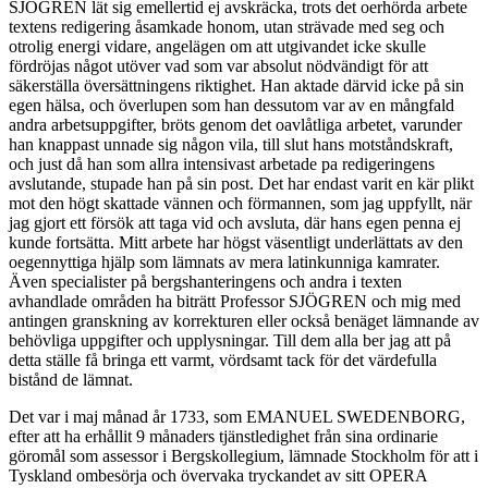
SJÖGREN lät sig emellertid ej avskräcka, trots det oerhörda arbete
textens redigering åsamkade honom, utan strävade med seg och
otrolig energi vidare, angelägen om att utgivandet icke skulle
fördröjas något utöver vad som var absolut nödvändigt för att
säkerställa översättningens riktighet. Han aktade därvid icke på sin
egen hälsa, och överlupen som han dessutom var av en mångfald
andra arbetsuppgifter, bröts genom det oavlåtliga arbetet, varunder
han knappast unnade sig någon vila, till slut hans motståndskraft,
och just då han som allra intensivast arbetade pa redigeringens
avslutande, stupade han på sin post. Det har endast varit en kär plikt
mot den högt skattade vännen och förmannen, som jag uppfyllt, när
jag gjort ett försök att taga vid och avsluta, där hans egen penna ej
kunde fortsätta. Mitt arbete har högst väsentligt underlättats av den
oegennyttiga hjälp som lämnats av mera latinkunniga kamrater.
Även specialister på bergshanteringens och andra i texten
avhandlade områden ha biträtt Professor SJÖGREN och mig med
antingen granskning av korrekturen eller också benäget lämnande av
behövliga uppgifter och upplysningar. Till dem alla ber jag att på
detta ställe få bringa ett varmt, vördsamt tack för det värdefulla
bistånd de lämnat.
Det var i maj månad år 1733, som EMANUEL SWEDENBORG,
efter att ha erhållit 9 månaders tjänstledighet från sina ordinarie
göromål som assessor i Bergskollegium, lämnade Stockholm för att i
Tyskland ombesörja och övervaka tryckandet av sitt OPERA