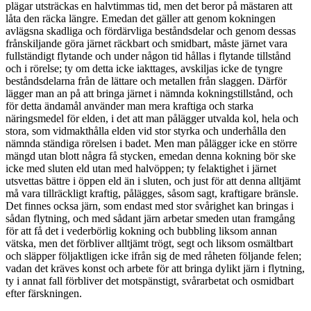
plägar utsträckas en halvtimmas tid, men det beror på mästaren att
låta den räcka längre. Emedan det gäller att genom kokningen
avlägsna skadliga och fördärvliga beståndsdelar och genom dessas
frånskiljande göra järnet räckbart och smidbart, måste järnet vara
fullständigt flytande och under någon tid hållas i flytande tillstånd
och i rörelse; ty om detta icke iakttages, avskiljas icke de tyngre
beståndsdelarna från de lättare och metallen från slaggen. Därför
lägger man an på att bringa järnet i nämnda kokningstillstånd, och
för detta ändamål använder man mera kraftiga och starka
näringsmedel för elden, i det att man pålägger utvalda kol, hela och
stora, som vidmakthålla elden vid stor styrka och underhålla den
nämnda ständiga rörelsen i badet. Men man pålägger icke en större
mängd utan blott några få stycken, emedan denna kokning bör ske
icke med sluten eld utan med halvöppen; ty felaktighet i järnet
utsvettas bättre i öppen eld än i sluten, och just för att denna alltjämt
må vara tillräckligt kraftig, pålägges, såsom sagt, kraftigare bränsle.
Det finnes ocksa järn, som endast med stor svårighet kan bringas i
sådan flytning, och med sådant järn arbetar smeden utan framgång
för att få det i vederbörlig kokning och bubbling liksom annan
vätska, men det förbliver alltjämt trögt, segt och liksom osmältbart
och släpper följaktligen icke ifrån sig de med råheten följande felen;
vadan det kräves konst och arbete för att bringa dylikt järn i flytning,
ty i annat fall förbliver det motspänstigt, svårarbetat och osmidbart
efter färskningen.