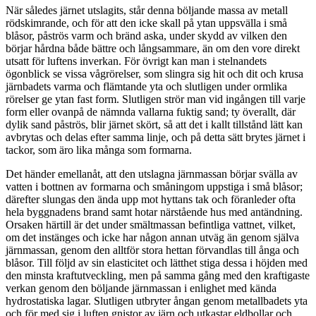
När således järnet utslagits, står denna böljande massa av metall
rödskimrande, och för att den icke skall på ytan uppsvälla i små
blåsor, påströs varm och bränd aska, under skydd av vilken den
börjar hårdna både bättre och långsammare, än om den vore direkt
utsatt för luftens inverkan. För övrigt kan man i stelnandets
ögonblick se vissa vågrörelser, som slingra sig hit och dit och krusa
järnbadets varma och flämtande yta och slutligen under ormlika
rörelser ge ytan fast form. Slutligen strör man vid ingången till varje
form eller ovanpå de nämnda vallarna fuktig sand; ty överallt, där
dylik sand påströs, blir järnet skört, så att det i kallt tillstånd lätt kan
avbrytas och delas efter samma linje, och på detta sätt brytes järnet i
tackor, som äro lika många som formarna.
Det händer emellanåt, att den utslagna järnmassan börjar svälla av
vatten i bottnen av formarna och småningom uppstiga i små blåsor;
därefter slungas den ända upp mot hyttans tak och föranleder ofta
hela byggnadens brand samt hotar närstående hus med antändning.
Orsaken härtill är det under smältmassan befintliga vattnet, vilket,
om det instänges och icke har någon annan utväg än genom själva
järnmassan, genom den alltför stora hettan förvandlas till ånga och
blåsor. Till följd av sin elasticitet och lätthet stiga dessa i höjden med
den minsta kraftutveckling, men på samma gång med den kraftigaste
verkan genom den böljande järnmassan i enlighet med kända
hydrostatiska lagar. Slutligen utbryter ångan genom metallbadets yta
och för med sig i luften gnistor av järn och utkastar eldbollar och