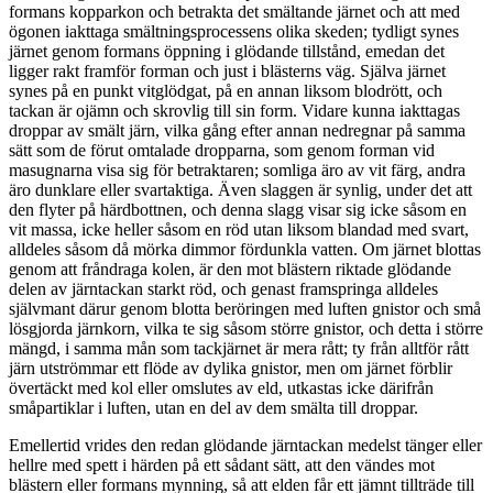
formans kopparkon och betrakta det smältande järnet och att med
ögonen iakttaga smältningsprocessens olika skeden; tydligt synes
järnet genom formans öppning i glödande tillstånd, emedan det
ligger rakt framför forman och just i blästerns väg. Själva järnet
synes på en punkt vitglödgat, på en annan liksom blodrött, och
tackan är ojämn och skrovlig till sin form. Vidare kunna iakttagas
droppar av smält järn, vilka gång efter annan nedregnar på samma
sätt som de förut omtalade dropparna, som genom forman vid
masugnarna visa sig för betraktaren; somliga äro av vit färg, andra
äro dunklare eller svartaktiga. Även slaggen är synlig, under det att
den flyter på härdbottnen, och denna slagg visar sig icke såsom en
vit massa, icke heller såsom en röd utan liksom blandad med svart,
alldeles såsom då mörka dimmor fördunkla vatten. Om järnet blottas
genom att fråndraga kolen, är den mot blästern riktade glödande
delen av järntackan starkt röd, och genast framspringa alldeles
självmant därur genom blotta beröringen med luften gnistor och små
lösgjorda järnkorn, vilka te sig såsom större gnistor, och detta i större
mängd, i samma mån som tackjärnet är mera rått; ty från alltför rått
järn utströmmar ett flöde av dylika gnistor, men om järnet förblir
övertäckt med kol eller omslutes av eld, utkastas icke därifrån
småpartiklar i luften, utan en del av dem smälta till droppar.
Emellertid vrides den redan glödande järntackan medelst tänger eller
hellre med spett i härden på ett sådant sätt, att den vändes mot
blästern eller formans mynning, så att elden får ett jämnt tillträde till