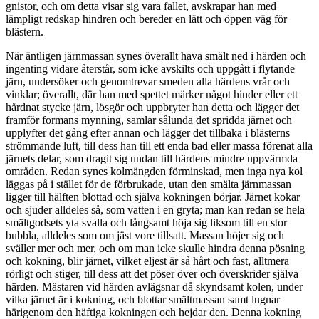
gnistor, och om detta visar sig vara fallet, avskrapar han med
lämpligt redskap hindren och bereder en lätt och öppen väg för
blästern.
När äntligen järnmassan synes överallt hava smält ned i härden och
ingenting vidare återstår, som icke avskilts och uppgått i flytande
järn, undersöker och genomtrevar smeden alla härdens vrår och
vinklar; överallt, där han med spettet märker något hinder eller ett
hårdnat stycke järn, lösgör och uppbryter han detta och lägger det
framför formans mynning, samlar sålunda det spridda järnet och
upplyfter det gång efter annan och lägger det tillbaka i blästerns
strömmande luft, till dess han till ett enda bad eller massa förenat alla
järnets delar, som dragit sig undan till härdens mindre uppvärmda
områden. Redan synes kolmängden förminskad, men inga nya kol
läggas på i stället för de förbrukade, utan den smälta järnmassan
ligger till hälften blottad och själva kokningen börjar. Järnet kokar
och sjuder alldeles så, som vatten i en gryta; man kan redan se hela
smältgodsets yta svalla och långsamt höja sig liksom till en stor
bubbla, alldeles som om jäst vore tillsatt. Massan höjer sig och
sväller mer och mer, och om man icke skulle hindra denna pösning
och kokning, blir järnet, vilket eljest är så hårt och fast, alltmera
rörligt och stiger, till dess att det pöser över och överskrider själva
härden. Mästaren vid härden avlägsnar då skyndsamt kolen, under
vilka järnet är i kokning, och blottar smältmassan samt lugnar
härigenom den häftiga kokningen och hejdar den. Denna kokning