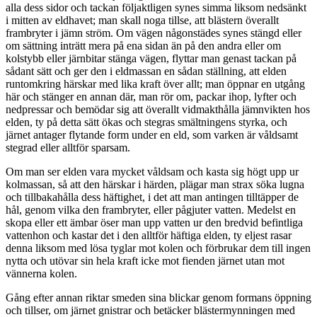
alla dess sidor och tackan följaktligen synes simma liksom nedsänkt
i mitten av eldhavet; man skall noga tillse, att blästern överallt
frambryter i jämn ström. Om vägen någonstädes synes stängd eller
om sättning inträtt mera på ena sidan än på den andra eller om
kolstybb eller järnbitar stänga vägen, flyttar man genast tackan på
sådant sätt och ger den i eldmassan en sådan ställning, att elden
runtomkring härskar med lika kraft över allt; man öppnar en utgång
här och stänger en annan där, man rör om, packar ihop, lyfter och
nedpressar och bemödar sig att överallt vidmakthålla jämnvikten hos
elden, ty på detta sätt ökas och stegras smältningens styrka, och
järnet antager flytande form under en eld, som varken är våldsamt
stegrad eller alltför sparsam.
Om man ser elden vara mycket våldsam och kasta sig högt upp ur
kolmassan, så att den härskar i härden, plägar man strax söka lugna
och tillbakahålla dess häftighet, i det att man antingen tilltäpper de
hål, genom vilka den frambryter, eller pågjuter vatten. Medelst en
skopa eller ett ämbar öser man upp vatten ur den bredvid befintliga
vattenhon och kastar det i den alltför häftiga elden, ty eljest rasar
denna liksom med lösa tyglar mot kolen och förbrukar dem till ingen
nytta och utövar sin hela kraft icke mot fienden järnet utan mot
vännerna kolen.
Gång efter annan riktar smeden sina blickar genom formans öppning
och tillser, om järnet gnistrar och betäcker blästermynningen med