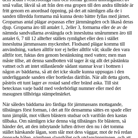
små vallar, likväl så att från den ena gropen till den andra tillträde är
fritt genom en anordnad öppning, på det att nämligen alla de i
sanden tillredda formarna må kunna desto bättre fyllas med järnet.
Groparnas antal plägar avpassas efter järnmängden och likaså deras
djup. Groparna äro till antalet 1, 2eller 3, formarna eller de av de
nämnda sandvallarna avstängda och inneslutna smårummen äro till
antalet 6, 7 till 12 alltefter ställets rymlighet eller den i stället
inneslutna järnmassans myckenhet. Flodsand plägar komma till
användning, varken alltför torr ej heller alltför våt; skulle den vara
alltför torr, fuktas den genom bestänkning med vatten; men man
måste tillse, att denna sandbotten väl tager åt sig allt det påstänkta
vattnet och att intet stillastående sådant stannar kvar i bottnen i
någon av bäddarna, så att det icke skulle kunna uppsugas i den
underliggande sanden eller bortledas därifrån. När allt detta gjorts,
påströs ett tunt lager av rostad sand eller bränd aska. Till sist
betecknas varje badd med vederbörligt nummer eller med det
masugnen tillhöriga stämpelmärket.
När således bäddarna äro färdiga för järnmassans mottagande,
tillstänges först forman, i det att för densamma sättes en spade eller
tunn järnplåt, mot vilken blästern studsar och varifrån den kastas
tillbaka. Om nämligen icke denna väg tillstänges för blästern, så
händer det, att den inbrytande luften driver den nu i det tomma
stället härskande lågan, som slår mot dess väggar, mot de två redan
öppnade hålen, nämligen slagghålet och utslagsöppningen, och att