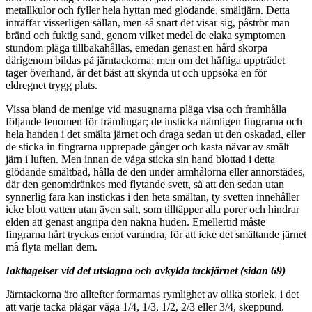
metallkulor och fyller hela hyttan med glödande, smältjärn. Detta
inträffar visserligen sällan, men så snart det visar sig, påströr man
bränd och fuktig sand, genom vilket medel de elaka symptomen
stundom pläga tillbakahållas, emedan genast en hård skorpa
därigenom bildas på järntackorna; men om det häftiga uppträdet
tager överhand, är det bäst att skynda ut och uppsöka en för
eldregnet trygg plats.
Vissa bland de menige vid masugnarna pläga visa och framhålla
följande fenomen för främlingar; de insticka nämligen fingrarna och
hela handen i det smälta järnet och draga sedan ut den oskadad, eller
de sticka in fingrarna upprepade gånger och kasta nävar av smält
järn i luften. Men innan de våga sticka sin hand blottad i detta
glödande smältbad, hålla de den under armhålorna eller annorstädes,
där den genomdränkes med flytande svett, så att den sedan utan
synnerlig fara kan instickas i den heta smältan, ty svetten innehåller
icke blott vatten utan även salt, som tilltäpper alla porer och hindrar
elden att genast angripa den nakna huden. Emellertid måste
fingrarna hårt tryckas emot varandra, för att icke det smältande järnet
må flyta mellan dem.
Iakttagelser vid det utslagna och avkylda tackjärnet (sidan 69)
Järntackorna äro alltefter formarnas rymlighet av olika storlek, i det
att varje tacka plägar väga 1/4, 1/3, 1/2, 2/3 eller 3/4, skeppund.