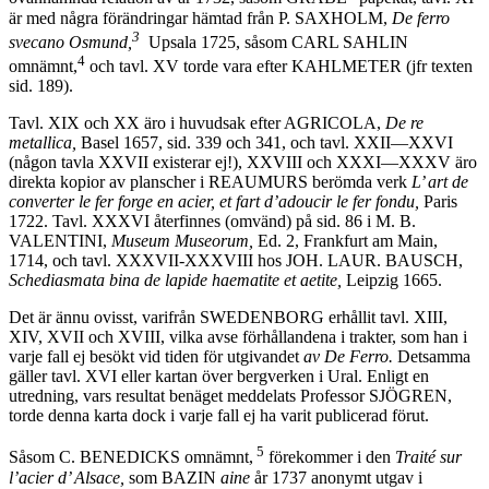
är med några förändringar hämtad från P. SAXHOLM,
De ferro
3
svecano Osmund,
Upsala 1725, såsom CARL SAHLIN
4
omnämnt,
och tavl. XV torde vara efter KAHLMETER (jfr texten
sid. 189).
Tavl. XIX och XX äro i huvudsak efter AGRICOLA,
De re
metallica,
Basel 1657, sid. 339 och 341, och tavl. XXII—XXVI
(någon tavla XXVII existerar ej!), XXVIII och XXXI—XXXV äro
direkta kopior av planscher i REAUMURS berömda verk
L’ art de
converter le fer forge en acier, et fart d’adoucir le fer fondu,
Paris
1722. Tavl. XXXVI återfinnes (omvänd) på sid. 86 i M. B.
VALENTINI,
Museum Museorum,
Ed. 2, Frankfurt am Main,
1714, och tavl. XXXVII-XXXVIII hos JOH. LAUR. BAUSCH,
Schediasmata bina de lapide haematite et aetite,
Leipzig 1665.
Det är ännu ovisst, varifrån SWEDENBORG erhållit tavl. XIII,
XIV, XVII och XVIII, vilka avse förhållandena i trakter, som han i
varje fall ej besökt vid tiden för utgivandet
av De Ferro.
Detsamma
gäller tavl. XVI eller kartan över bergverken i Ural. Enligt en
utredning, vars resultat benäget meddelats Professor SJÖGREN,
torde denna karta dock i varje fall ej ha varit publicerad förut.
5
Såsom C. BENEDICKS omnämnt,
förekommer i den
Traité sur
l’acier d’ Alsace,
som BAZIN
aine
år 1737 anonymt utgav i