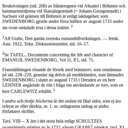
Beskrivningen (sid. 208) av blästerugnen vid Altsattel i Böhmen och
hammarsmedjorna vid Hansjürgenstadt (= Johann-Georgenstadt) i
Sachsen vid gränsen till Böhmen är enligt iakttagelser, som
SWEDENBORG gjorde under förra hälften av augusti 1733 under
2
sin ovan omtalade resa i dessa trakter.
1
Alf Grabe, Den gamla svenska osmundtillverkningen. — Jernk.
Ann. 1922, Tekn. Diskussionsmötet, sid. 16–17.
2
Se TAFEL., Documents concerning the life and character of
EMANUIL SWEDENBORG, Vol 11, P.1, sid. 71.
Framställningen rörande de försök med bränntorv, som omnämnas
på sid. 228–229, grundar sig delvis på meddelanden, som lämnades
SWEDENBORG i slutet av augusti 1733 i Dresden av en herr
LEISNER angående de rön i fråga om användande av torv, som en
1
herr CARLEWITZ erhållit.
I
andra
och
tredje böckerna
är det endast ett fåtal sidor, som ej äro
referat av eller direkta, m. 1. m. ordagranna utdrag ur andra
författares skrifter.
Tavl. VIII— X äro i det stora hela enligt SCHULTZES
2
ovannämnda relation av år 1732, såsom GRABE
påpekat, tavl. XI