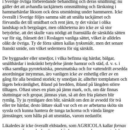
i Sverige övliga förberedande behandling och deras smältning; nu
gäller det att avhandla tackjärnets omsmältning och färskning i
hammarhärdar liksom ock dess utsmidning under hammaren. Icke
överallt i Sverige följes samma sätt att smälta tackjärnet och
förvandla det till smidbart och rent järn, ty det växlar i olika
landskap och bergslager, men olikheterna äro icke av så stor
betydelse, att det skulle vara nödigt att framställa de särskilda sätten
var för sig, frånsett det i Roslagen vanliga sättet, vilket är alldeles
olikt de övriga. Ty de förra sätten kallas
tysksmide
, men det senare
franskt smide, om vilket sedermera för sig särskilt.
De byggnader eller smedjor, i vilka befinna sig härdar, bälgar,
smälthärdar i inskränkt betydelse jämte hamrar och städ, d. v. s. i
vilka samtliga pyrotekniska, pneumatiska och for vattendrift avsedda
anordningar inrymmas, äro vanligen icke av enhetlig eller av en
gång för alla bestämd storlek; ty smedjan är, alltefter tomtplatsen och
lägets bekvämlighet, ibland pä bredden, ibland på längden större
tilltagen. Oftast utses en plats på jämn mark, och, om där finnas
sluttningar och gropar, jämnas ytan, så att den fria platsen blir
rymlig. Ty ju rymligare den blir, särskilt om den är avsedd för två
eller tre härdar, desto lättare skall var och en av arbetarna sköta sin
syssla och kunna hantera de tunga tackorna och vända längre
järnstänger, som hålla på att utsmidas, varom nedanför.
Likaledes är icke överallt eldstaden, som AGRICOLA kallar
fornax