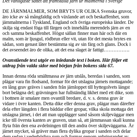
Det vanligaste sättet att framställa järn ur malmerna i Sverige
DE JÄRNMALMER, SOM BRYTS UR OLIKA Svenska gruvor,
äro icke av så mångfaldig och växlande art och beskaffenhet, som
järnmalmerna i Tyskland, England och övriga europeiska länder. De
skilja sig endast föga till färgen och innehålla merendels järn av en
och samma beskaffenhet. Högst sällan finner man här och där en
malm, som är ljusgul, rödbrun eller vit, utan för det mesta brytes en
sådan, som genast låter bestämma sig av sin färg och glans. Dock i
det avseendet äro de olika, att det ena slaget är fattigt…………….
Ovanstående text utgör en inledande text i boken. Här följer ett
utdrag från valda sidor med början från bokens sida 67.
Innan denna röda smältmassa av järn utslås, beredas i sanden, som
plägar vara fin flodsand, formar för det utslagna järnets mottagande;
en lång grav gräves i sanden från järnloppet till hyttegolvets längst
bort belägna del; grävningen har fullständig likhet med ett dike, som
i bottnen är smalare men ovantill bredare, d. v. s. denna grav är
vidare i övre kanten. Detta dike eller denna grav, plägar man därefter
dela efter längden i flera bäddar eller gropar, vilka skola mottaga det
utslagna järnet, i det att man upplägger sand såsom skiljeväggar men
icke till översta kanten av graven, utan så, att järnmassan skall kunna
flyta frän den ena avdelningen till den andra över skiljeväggarna. Är
järnet mycket, så gräver man flera dylika gropar i sanden och delar
dem sedan i vederbörliga rum och formar genom anbringandet av