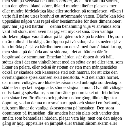
men som på svenska benämnes
härden
, av en och samma storlek,
utan den göres ibland större, ibland mindre alltefter platsens mer
eller mindre fördelaktiga läge eller storleken på tomtplatsen, vilken i
varje fall måste utses bredvid ett strömmande vatten. Därför kan icke
uppställas någon viss regel eller bestämmelse för dess dimensioner;
själv har jag sett härdar — denna benämning vilja vi använda som
varit rätt stora, men även har jag sett mycket små. Den vanliga
storleken plägar vara 4 alnar på längden och 3 på bredden. De, som
nu äro allmänt brukliga, äro öppna på två sidor, så att smeden själv
kan inträda på själva härdbottnen om också med framåtlutad kropp,
men slutna på de båda andra sidorna, i det att härden där är
begränsad av stenmurar. Emedan härden står öppen åt två håll,
stöttas den i det ena vinkelhörnet med en stötta av trä eller järn, som
liknar en pelare, eller också är stöttan av sten men mångenstädes
också av skadade och kasserade städ och hamrar, för att icke den
överhängande spiselkransen skall nedstörta. Vid det andra hörnet,
där muren vidtager, äro likaledes såsom städ anbragta sönderslagna
städ eller mycket begagnade, sönderslagna hamrar. Ovantill vidtager
en fyrkantig spiselkrans, som fortsätter genom taket ut i fria luften
och slutar i en för rökens och gnistornas bortgång tillräckligt stor
öppning, vadan denna mur smalnar uppåt och slutar i en fyrkantig
tub, som liknar de vanliga skorstenarna på hustaken. Den stora
öppningen på framsidan, där smeden har sin plats och vänder den
smälta som behandlas i härden, plägar vara låg; men om den någon
gång är hög, uppställes en järnplåt eller träläm såsom skärm eller