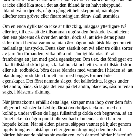
är icke alltid lika stor, i det att den ibland är ett halvt skeppund,
ibland två tredjedels, någon gång ett helt skeppund, nämligen
alltefter som grövre eller finare stångjärn därav skall utsmidas.
Om en enda dylik tacka icke är tillräcklig, inläggas ytterligare två
eller tre, till dess att de tillsamman utgöra den önskade kvantiteten;
den ena placeras då över den andra, dock så, att icke deras plana
sidor direkt beröra varandra, utan äro någon mån åtskilda genom ett
mellanlagt järnstycke. Detta sker, särskilt om två eller tre olika sorter
av järn äro förhanden, vilka böra fullständigt blandas för att
frambringa ett järn med goda egenskaper. Om t.ex. det föreligger ett
i kallt tillstånd skört järn, s.k. kallbräckt och ett i varmt tillstånd skört
eller s.k. rödbräckt, böra dessa blandas med varandra i härden så, att
blandningsprodukten blir ett järn med bägges förmedlade
egenskaper. Det först nämnda slaget, det kallbräckta, lägges under
det andra; båda, så lagda det ena på det andra, placeras, såsom redan
sagts, i blästerns riktning.
När järntackorna erhållit detta läge, skrapar man ihop över dem från
höger och vänster kolstybb; därpå överhöljas tackorna med en
kolhög, under vilken de ligga fullständigt dolda och begravna, så att
järnet icke på någon punkt blir synbart utan endast de i härden
hopade kolen. När så elden påsatts, släppes vattnet på hjulet genom
upplyftning av stötstången eller genom dragning i den bredvid
härden hängande pådragningsstången, och därmed börjar blästerluft