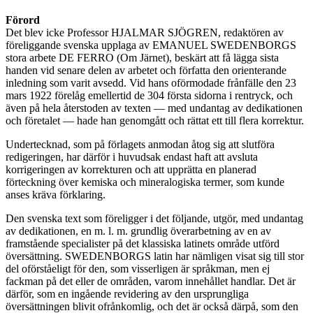
Förord
Det blev icke Professor HJALMAR SJÖGREN, redaktören av
föreliggande svenska upplaga av EMANUEL SWEDENBORGS
stora arbete DE FERRO (Om Järnet), beskärt att få lägga sista
handen vid senare delen av arbetet och författa den orienterande
inledning som varit avsedd. Vid hans oförmodade frånfälle den 23
mars 1922 förelåg emellertid de 304 första sidorna i rentryck, och
även på hela återstoden av texten — med undantag av dedikationen
och företalet — hade han genomgått och rättat ett till flera korrektur.
Undertecknad, som på förlagets anmodan åtog sig att slutföra
redigeringen, har därför i huvudsak endast haft att avsluta
korrigeringen av korrekturen och att upprätta en planerad
förteckning över kemiska och mineralogiska termer, som kunde
anses kräva förklaring.
Den svenska text som föreligger i det följande, utgör, med undantag
av dedikationen, en m. l. m. grundlig överarbetning av en av
framstående specialister på det klassiska latinets område utförd
översättning. SWEDENBORGS latin har nämligen visat sig till stor
del oförståeligt för den, som visserligen är språkman, men ej
fackman på det eller de områden, varom innehållet handlar. Det är
därför, som en ingående revidering av den ursprungliga
översättningen blivit ofrånkomlig, och det är också därpå, som den