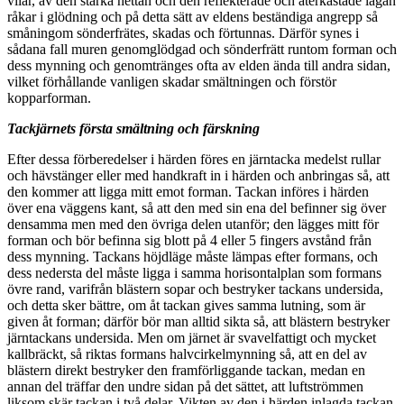
vilar, av den starka hettan och den reflekterade och återkastade lågan
råkar i glödning och på detta sätt av eldens beständiga angrepp så
småningom sönderfrätes, skadas och förtunnas. Därför synes i
sådana fall muren genomglödgad och sönderfrätt runtom forman och
dess mynning och genomtränges ofta av elden ända till andra sidan,
vilket förhållande vanligen skadar smältningen och förstör
kopparforman.
Tackjärnets första smältning och färskning
Efter dessa förberedelser i härden föres en järntacka medelst rullar
och hävstänger eller med handkraft in i härden och anbringas så, att
den kommer att ligga mitt emot forman. Tackan införes i härden
över ena väggens kant, så att den med sin ena del befinner sig över
densamma men med den övriga delen utanför; den lägges mitt för
forman och bör befinna sig blott på 4 eller 5 fingers avstånd från
dess mynning. Tackans höjdläge måste lämpas efter formans, och
dess nedersta del måste ligga i samma horisontalplan som formans
övre rand, varifrån blästern sopar och bestryker tackans undersida,
och detta sker bättre, om åt tackan gives samma lutning, som är
given åt forman; därför bör man alltid sikta så, att blästern bestryker
järntackans undersida. Men om järnet är svavelfattigt och mycket
kallbräckt, så riktas formans halvcirkelmynning så, att en del av
blästern direkt bestryker den framförliggande tackan, medan en
annan del träffar den undre sidan på det sättet, att luftströmmen
liksom skär tackan i två delar. Vikten av den i härden inlagda tackan