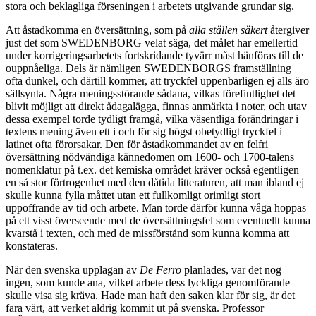
stora och beklagliga förseningen i arbetets utgivande grundar sig.
Att åstadkomma en översättning, som på
alla ställen säkert
återgiver
just det som SWEDENBORG velat säga, det målet har emellertid
under korrigeringsarbetets fortskridande tyvärr måst hänföras till de
ouppnåeliga. Dels är nämligen SWEDENBORGS framställning
ofta dunkel, och därtill kommer, att tryckfel uppenbarligen ej alls äro
sällsynta. Några meningsstörande sådana, vilkas förefintlighet det
blivit möjligt att direkt ådagalägga, finnas anmärkta i noter, och utav
dessa exempel torde tydligt framgå, vilka väsentliga förändringar i
textens mening även ett i och för sig högst obetydligt tryckfel i
latinet ofta förorsakar. Den för åstadkommandet av en felfri
översättning nödvändiga kännedomen om 1600- och 1700-talens
nomenklatur på t.ex. det kemiska området kräver också egentligen
en så stor förtrogenhet med den dåtida litteraturen, att man ibland ej
skulle kunna fylla måttet utan ett fullkomligt orimligt stort
uppoffrande av tid och arbete. Man torde därför kunna våga hoppas
på ett visst överseende med de översättningsfel som eventuellt kunna
kvarstå i texten, och med de missförstånd som kunna komma att
konstateras.
När den svenska upplagan av
De Ferro
planlades, var det nog
ingen, som kunde ana, vilket arbete dess lyckliga genomförande
skulle visa sig kräva. Hade man haft den saken klar för sig, är det
fara värt, att verket aldrig kommit ut på svenska. Professor