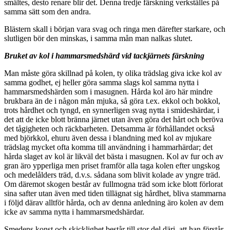
smältes, desto renare blir det. Denna tredje färskning verkställes på
samma sätt som den andra.
Blästern skall i början vara svag och ringa men därefter starkare, och
slutligen bör den minskas, i samma mån man nalkas slutet.
Bruket av kol i hammarsmedsh
ä
rd vid tackj
ä
rnets f
ä
rskning
Man måste göra skillnad på kolen, ty olika trädslag giva icke kol av
samma godhet, ej heller göra samma slags kol samma nytta i
hammarsmedshärden som i masugnen. Hårda kol äro här mindre
brukbara än de i någon mån mjuka, så göra t.ex. ekkol och bokkol,
trots hårdhet och tyngd, en synnerligen svag nytta i smideshärdar, i
det att de icke blott bränna järnet utan även göra det hårt och beröva
det tågigheten och räckbarheten. Detsamma är förhållandet också
med björkkol, ehuru även dessa i blandning med kol av mjukare
trädslag mycket ofta komma till användning i hammarhärdar; det
hårda slaget av kol är likväl det bästa i masugnen. Kol av fur och av
gran äro ypperliga men priset framför alla taga kolen efter ungskog
och medelålders träd, d.v.s. sådana som blivit kolade av yngre träd.
Om däremot skogen består av fullmogna träd som icke blott förlorat
sina safter utan även med tiden tillägnat sig hårdhet, bliva stammarna
i följd därav alltför hårda, och av denna anledning äro kolen av dem
icke av samma nytta i hammarsmedshärdar.
Smedens konst och skicklighet består till stor del däri, att han förstår