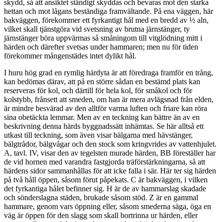
skydd, så att ansiktet ständigt skyddas och bevaras mot den starka
hettan och mot lågans beständiga framvältande. På ena väggen, här
bakväggen, förekommer ett fyrkantigt hål med en bredd av ½ aln,
vilket skall tjänstgöra vid svetsning av brutna järnstänger, ty
järnstänger böra uppvärmas så småningom till vitglödning mitt i
härden och därefter svetsas under hammaren; men nu för tiden
förekommer mångenstädes intet dylikt hål.
I huru hög grad en rymlig härdyta är att föredraga framför en trång,
kan bedömas därav, att på en större sådan en bestämd plats kan
reserveras för kol, och därtill för hela kol, för småkol och för
kolstybb, frånsett att smeden, om han är mera avlägsnad från elden,
är mindre besvärad av den alltför varma luften och friare kan röra
sina obetäckta lemmar. Men av en teckning kan bättre än av en
beskrivning denna härds byggnadssätt inhämtas. Se här alltså ett
utkast till teckning, som även visar bälgarna med hävstänger,
bälgtrådor, bälgvågar och den stock som kringvrides av vattenhjulet.
A, tavl. IV, visar den av tegelsten murade härden, BB föreställer har
de vid hornen med varandra fastgjorda träförstärkningarna, så att
härdens sidor sammanhållas för att icke falla i sär. Här ter sig härden
på två håll öppen, såsom förut påpekats. C är bakväggen, i vilken
det fyrkantiga hålet befinner sig. H är de av hammarslag skadade
och sönderslagna städen, brukade såsom stöd. Z är en gammal
hammare, genom vars öppning eller, såsom smederna säga, öga en
väg är öppen för den slagg som skall bortrinna ur härden, eller