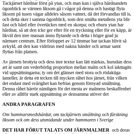
Tackjärnet hårdnar först på ytan, och man kan i själva hårdnandets
ögonblick se värmen liksom gå i vågor på denna och hastigt flyta
liksom på tusen vägar alldeles såsom vattnet, då det förvandlas till is,
och detta sker i samma ögonblick, som den smälta metallens yta blir
fast och hård eller övertäckes med en skorpa; och ehuru ytan har
hårdnat, så att den icke ger efter för en tryckning eller för en käpp, är
likväl den inre massan ännu flytande och detta i högre grad ju
närmare centrum. Efter förloppet av 12 timmar har tackan blivit så
avkyld, att den kan vidröras med nakna händer och armar samt
flyttas från platsen.
Av järnets brottyta och dess inre textur kan lätt märkas, hurudan dess
art är samt om vederbörlig proportion mellan malm och kol iakttagits
vid uppsättningarna; ty om det glänser med stora och rödaktiga
lameller, är detta ett tecken till mycken råhet hos järnet, från vilken
det endast med svårighet kan befrias genom förnyad smältning.
Denna råhet härrör nämligen för det mesta av malmens beskaffenhet
eller av alltför stark uppsättning av densamma utöver det
ANDRA PARAGRAFEN
Om hammarsmedshärdar, om tackjärnets smältning och färskning
liksom ock om dess utsmidande under hammaren i Sverige
DET HAR FÖRUT TALATS OM JÄRNMALMER
och deras