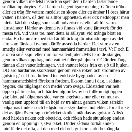
genom vilken medelst instuckna spett den i härden fastsittande
smältan uppbrytes. E är härden i egentligare mening. G är en träho
eller ett tråg för vatten; medelst en skopa eller ett ämbar H öses härur
vatten i härden, då den är alltför upphettad, eller ock neddoppar man
i detta kärl den slagg som skall pulveriseras, eller alltför varma
järnstänger. Härdar av denna typ finnas vid varje järnverk för det
mesta två, vid vissa tre, men detta är sällsynt; vid många blott en
enda. En hammare med städ är tillräcklig för utsmidningen av det
järn som färskas i tvenne därför avsedda härdar. Det yttre av en
smedja eller verkstad med hammarhärd framställes i tavl. V: F och E
äro två små skjul eller rum för vattenhjulen. MKJ äro de stänger,
genom vilkas uppdragande vattnet faller på hjulen. CC är den långa
rännan eller vattenledningen, vari vattnet ledes från en sjö till hjulen.
DD äro härdarnas skorstenar, genom vilka röken och strömmen av
gnistor går ut i fria luften. Den enklaste byggnaden av en
hammarsmedshärd förekom fordom, liksom ännu i dag, i sådana
bygder, där tillgångar och medel voro svaga. Eldstaden var helt
öppen på tre sidor, och härden utgjordes av en fullkomligt öppen
yta; blott på bälgarnas sida var en tegelstensmur eller en mur av
vanlig sten uppförd till en höjd av tre alnar, genom vilken särskilt
bälgarnas trädelar och bälgstolarna skyddades mot elden, för att icke
det av tjära överdragna trävirket skulle antändas av gnistor. Alltså
stod härden naken och obetäckt, och röken hade sitt utlopp endast
genom en öppning i själva taket. Under sådana förhållanden
inträffade det ofta, att den med eld och gnistor starkt bemängda