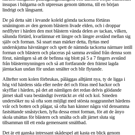
insupas i bälgarna och utpressas genom tättorna, till en början
lindrigt och långsamt.
De på detta sätt i levande koleld gömda tackorna förtäras
småningom av den genom blästern livade elden, och i droppar
nedflyter i härden den mot blästern vända delen av tackan, vilken,
sålunda förtärd, kvarlämnar ett längre och längre avstånd mellan sig
själv och forman. Så snart man märker detta, flyttas med
underskjutna hävstänger och spett de nämnda tackorna närmare intill
forman och blästern och placeras på samma avstånd från denna som
förut, nämligen så att de befinna sig blott på 5 a 7 fingers avstånd
från blästermynningen och så att fortfarande den främst lagda
järntackan undan för undan smälter och blir flytande.
Alltefter som kolen förbrukas, påläggas alltjämt nya, ty de ligga i
hög vid härdens sida eller nedre del och föras med hackor och
skyfflar i härden, på det att nämligen det redan delvis glödande
järnet skall vara beständigt övertäckt av eld och kol. Smeden
undersöker nu så ofta som möjligt med största noggrannhet härdens
vrår och botten och plägar, så ofta han känner några vid densamma
fastsittande småstycken, lyfta dessa emot forman, för att de ånyo
skola utsättas för blästern och smälta och allt järnet sluta sig
tillsamman till ett enda gemensamt smältbad.
Det är ett ganska intressant skådespel att kasta en blick genom