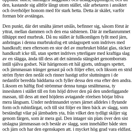
den, kastande sig alltför långt utom stället, slår arbetaren i ansiktet
och överhöljer honom med för stark hetta. Detta är skälet, varför
forman bör avstängas.
Den punkt, där det smälta järnet utslås, befinner sig, såsom förut är
yttrat, mellan dammen och den ena sidstenen. Där är mellanrummet
tilltäppt med murbruk. Då nu stället är fullkomligen fyllt med järn,
anbringas i denna murbruksfog ett utslagsspett som indrives med
handkraft; men eftersom en stor del av murbruket bildat glas, räcker
handkraft icke till, utan spettet indrives ytterligare med kraftiga slag
av en slägga, ända till dess att det nämnda stängslet genomborrats
intill själva godset. När härigenom ett hål gjorts, utdrages spettet,
och järnmassan tränger genast på och följer efter, och liksom en strid
ström flyter den nedåt och rinner hastigt utfor sluttningen i de
nedanför beredda bäddarna och fyller dessa den ena efter den andra.
Liksom en häftig flod strömmar denna tunga smältmassa, ty
innesluten i stället till en fots höjd driver den på den underliggande
massan, till dess att med höjdens avtagande rörelsen börjar bliva
mera långsam. Under nedrinnandet synes järnet alldeles i flytande
form och rubinfärgat, och till sist följer en liten bäck av slagg, som
beständigt vilar på järnbadets yta, från vilket den tydligt skiljer sig
genom färgen, som är mera gul. Den intager sin plats över den sist
utslagna järnmassan och består av slagg, som innehåller både sten
och järn och har den egenskapen att. i mycket hög grad vara eldfast.