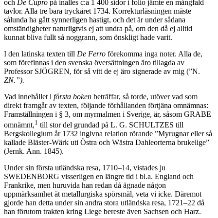
och
De Cupro
på inalles c:a 1 400 sidor i folio jämte en mångfald
tavlor. Alla tre bara tryckåret 1734. Korrekturläsningen måste
sålunda ha gått synnerligen hastigt, och det är under sådana
omständigheter naturligtvis ej att undra på, om den då ej alltid
kunnat bliva fullt så noggrann, som önskligt hade varit.
I den latinska texten till
De Ferro
förekomma inga noter. Alla de,
som förefinnas i den svenska översättningen äro tillagda av
Professor SJÖGREN, för så vitt de ej äro signerade av mig (”N.
ZN.”).
Vad innehållet i
första boken
beträffar, så torde, utöver vad som
direkt framgår av texten, följande förhållanden förtjäna omnämnas:
Framställningen i § 3, om myrmalmen i Sverige, är, såsom GRABE
1
omnämnt,
till stor del grundad på L. G. SCHULTZES till
Bergskollegium år 1732 ingivna relation rörande ”Myrugnar eller så
kallade Bläster-Wärk uti Östra och Wästra Dahleorterna brukelige”
(Jernk. Ann. 1845).
Under sin första utländska resa, 1710–14, vistades ju
SWEDENBORG visserligen en längre tid i bl.a. England och
Frankrike, men huruvida han redan då ägnade någon
uppmärksamhet åt metallurgiska spörsmål, veta vi icke. Däremot
gjorde han detta under sin andra stora utländska resa, 1721–22 då
han förutom trakten kring Liege bereste även Sachsen och Harz.