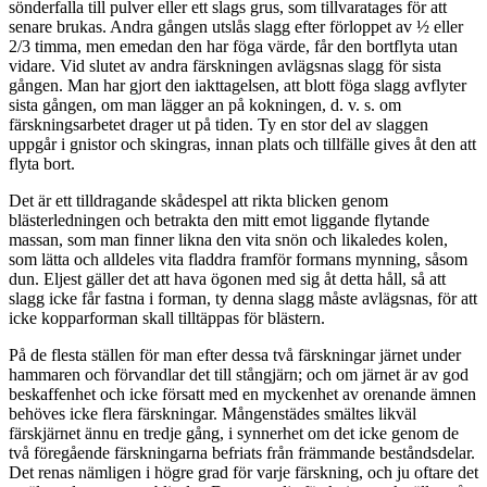
sönderfalla till pulver eller ett slags grus, som tillvaratages för att
senare brukas. Andra gången utslås slagg efter förloppet av ½ eller
2/3 timma, men emedan den har föga värde, får den bortflyta utan
vidare. Vid slutet av andra färskningen avlägsnas slagg för sista
gången. Man har gjort den iakttagelsen, att blott föga slagg avflyter
sista gången, om man lägger an på kokningen, d. v. s. om
färskningsarbetet drager ut på tiden. Ty en stor del av slaggen
uppgår i gnistor och skingras, innan plats och tillfälle gives åt den att
flyta bort.
Det är ett tilldragande skådespel att rikta blicken genom
blästerledningen och betrakta den mitt emot liggande flytande
massan, som man finner likna den vita snön och likaledes kolen,
som lätta och alldeles vita fladdra framför formans mynning, såsom
dun. Eljest gäller det att hava ögonen med sig åt detta håll, så att
slagg icke får fastna i forman, ty denna slagg måste avlägsnas, för att
icke kopparforman skall tilltäppas för blästern.
På de flesta ställen för man efter dessa två färskningar järnet under
hammaren och förvandlar det till stångjärn; och om järnet är av god
beskaffenhet och icke försatt med en myckenhet av orenande ämnen
behöves icke flera färskningar. Mångenstädes smältes likväl
färskjärnet ännu en tredje gång, i synnerhet om det icke genom de
två föregående färskningarna befriats från främmande beståndsdelar.
Det renas nämligen i högre grad för varje färskning, och ju oftare det