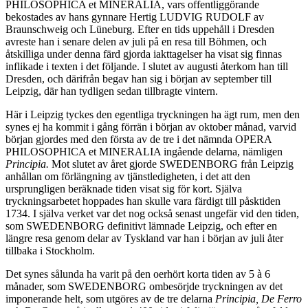
PHILOSOPHICA et MINERALIA, vars offentliggörande
bekostades av hans gynnare Hertig LUDVIG RUDOLF av
Braunschweig och Lüneburg. Efter en tids uppehåll i Dresden
avreste han i senare delen av juli på en resa till Böhmen, och
åtskilliga under denna färd gjorda iakttagelser ha visat sig finnas
inflikade i texten i det följande. I slutet av augusti återkom han till
Dresden, och därifrån begav han sig i början av september till
Leipzig, där han tydligen sedan tillbragte vintern.
Här i Leipzig tyckes den egentliga tryckningen ha ägt rum, men den
synes ej ha kommit i gång förrän i början av oktober månad, varvid
början gjordes med den första av de tre i det nämnda OPERA
PHILOSOPHICA et MINERALIA ingående delarna, nämligen
Principia.
Mot slutet av året gjorde SWEDENBORG från Leipzig
anhållan om förlängning av tjänstledigheten, i det att den
ursprungligen beräknade tiden visat sig för kort. Själva
tryckningsarbetet hoppades han skulle vara färdigt till påsktiden
1734. I själva verket var det nog också senast ungefär vid den tiden,
som SWEDENBORG definitivt lämnade Leipzig, och efter en
längre resa genom delar av Tyskland var han i början av juli åter
tillbaka i Stockholm.
Det synes sålunda ha varit på den oerhört korta tiden av 5 à 6
månader, som SWEDENBORG ombesörjde tryckningen av det
imponerande helt, som utgöres av de tre delarna
Principia, De Ferro