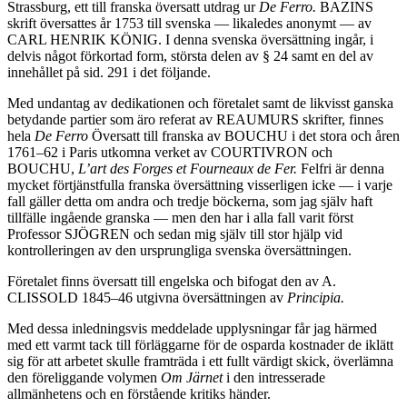
Strassburg, ett till franska översatt utdrag ur
De Ferro.
BAZINS
skrift översattes år 1753 till svenska — likaledes anonymt — av
CARL HENRIK KÖNIG. I denna svenska översättning ingår, i
delvis något förkortad form, största delen av § 24 samt en del av
innehållet på sid. 291 i det följande.
Med undantag av dedikationen och företalet samt de likvisst ganska
betydande partier som äro referat av REAUMURS skrifter, finnes
hela
De Ferro
Översatt till franska av BOUCHU i det stora och åren
1761–62 i Paris utkomna verket av COURTIVRON och
BOUCHU,
L’art des Forges et Fourneaux de Fer.
Felfri är denna
mycket förtjänstfulla franska översättning visserligen icke — i varje
fall gäller detta om andra och tredje böckerna, som jag själv haft
tillfälle ingående granska — men den har i alla fall varit först
Professor SJÖGREN och sedan mig själv till stor hjälp vid
kontrolleringen av den ursprungliga svenska översättningen.
Företalet finns översatt till engelska och bifogat den av A.
CLISSOLD 1845–46 utgivna översättningen av
Principia.
Med dessa inledningsvis meddelade upplysningar får jag härmed
med ett varmt tack till förläggarne för de osparda kostnader de iklätt
sig för att arbetet skulle framträda i ett fullt värdigt skick, överlämna
den föreliggande volymen
Om Järnet
i den intresserade
allmänhetens och en förstående kritiks händer.