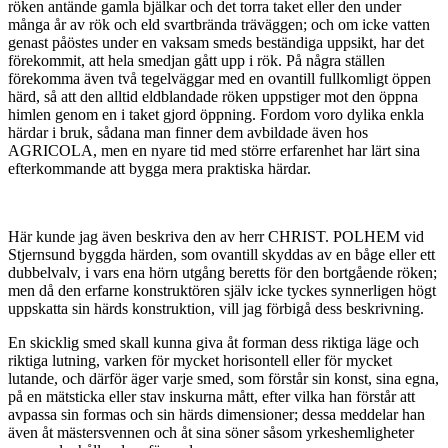
röken antände gamla bjälkar och det torra taket eller den under
många år av rök och eld svartbrända träväggen; och om icke vatten
genast påöstes under en vaksam smeds beständiga uppsikt, har det
förekommit, att hela smedjan gått upp i rök. På några ställen
förekomma även två tegelväggar med en ovantill fullkomligt öppen
härd, så att den alltid eldblandade röken uppstiger mot den öppna
himlen genom en i taket gjord öppning. Fordom voro dylika enkla
härdar i bruk, sådana man finner dem avbildade även hos
AGRICOLA, men en nyare tid med större erfarenhet har lärt sina
efterkommande att bygga mera praktiska härdar.
Här kunde jag även beskriva den av herr CHRIST. POLHEM vid
Stjernsund byggda härden, som ovantill skyddas av en båge eller ett
dubbelvalv, i vars ena hörn utgång beretts för den bortgående röken;
men då den erfarne konstruktören själv icke tyckes synnerligen högt
uppskatta sin härds konstruktion, vill jag förbigå dess beskrivning.
En skicklig smed skall kunna giva åt forman dess riktiga läge och
riktiga lutning, varken för mycket horisontell eller för mycket
lutande, och därför äger varje smed, som förstår sin konst, sina egna,
på en mätsticka eller stav inskurna mått, efter vilka han förstår att
avpassa sin formas och sin härds dimensioner; dessa meddelar han
även åt mästersvennen och åt sina söner såsom yrkeshemligheter