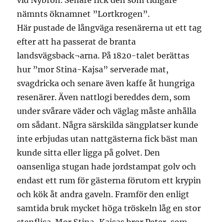
vid Nybron. Senare fick den som tidigare
nämnts öknamnet ”Lortkrogen”.
Här pustade de långväga resenärerna ut ett tag
efter att ha passerat de branta
landsvägsback¬arna. På 1820-talet berättas
hur ”mor Stina-Kajsa” serverade mat,
svagdricka och senare även kaffe åt hungriga
resenärer. Även nattlogi bereddes dem, som
under svårare väder och väglag måste anhålla
om sådant. Några särskilda sängplatser kunde
inte erbjudas utan nattgästerna fick bäst man
kunde sitta eller ligga på golvet. Den
oansenliga stugan hade jordstampat golv och
endast ett rum för gästerna förutom ett krypin
och kök åt andra gaveln. Framför den enligt
samtida bruk mycket höga tröskeln låg en stor