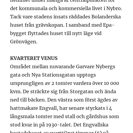
hemmet under många år centralpunkten för
det kommunala och kommersiella livet i Nybro.
Tack vare stadens insats räddades Bolanderska
huset från grävskopan. I samband med Epa-
bygget flyttades huset till nytt läge vid
Grönvägen.
KVARTERET VENUS
Området mellan nuvarande Garvare Nybergs
gata och Nya Stationsgatan upptogs
ursprungligen av 2 tomter vardera över 10 000
kvm. De sträckte sig från Storgatan och ända
ned till bäcken. Den västra som först ägdes av
hattmakare Engvall, har senare styckats i 4
långsmala tomter med stall och gårdshus som
stod kvar in på 1930-talet. Det Engvallska