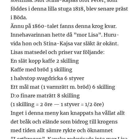
stenflisa. Mor Stina-Kajsas bror Peter, som
föddes i denna lilla stuga 1818, blev senare präst
i Böda.
Ännu på 1860-talet fanns denna krog kvar.
Innehavarinnan hette då ”mor Lisa”. Huru-
vida hon och Stina-Kajsa var släkt är okänt.
Lisas matsedel och priser var följande:
En slät kopp kaffe 2 skilling
Kaffe med bröd 3 skilling
1 halvstop svagdricka 6 styver
Ett mål mat (1 varmrätt m. bröd) 6 skilling
D:o finare maträtt 8 skilling
(1 skilling = 2 öre — 1 styver = 1/2 öre)
Inget i denna meny kan knappats ha vållat allt
det bråk och elände som bidrog till krogens
med tiden allt sämre rykte och öknamnet