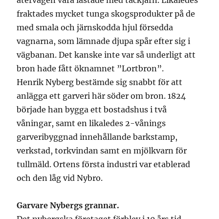
återvägen vara lastade med tackjärn. Likaledes
fraktades mycket tunga skogsprodukter på de
med smala och järnskodda hjul försedda
vagnarna, som lämnade djupa spår efter sig i
vägbanan. Det kanske inte var så underligt att
bron hade fått öknamnet ”Lortbron”.
Henrik Nyberg bestämde sig snabbt för att
anlägga ett garveri här söder om bron. 1824
började han bygga ett bostadshus i två
våningar, samt en likaledes 2-vånings
garveribyggnad innehållande barkstamp,
verkstad, torkvindan samt en mjölkvarn för
tullmäld. Ortens första industri var etablerad
och den låg vid Nybro.
Garvare Nybergs grannar.