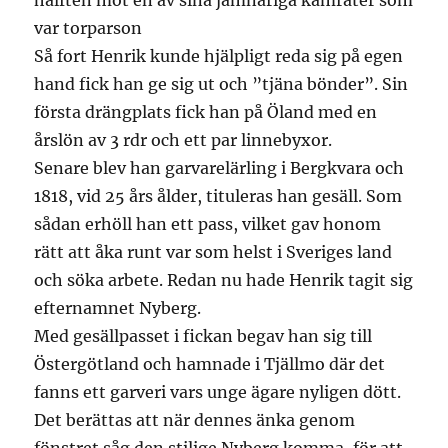
hälften mot en av sina jämnåriga kamrater som
var torparson
Så fort Henrik kunde hjälpligt reda sig på egen
hand fick han ge sig ut och ”tjäna bönder”. Sin
första drängplats fick han på Öland med en
årslön av 3 rdr och ett par linnebyxor.
Senare blev han garvarelärling i Bergkvara och
1818, vid 25 års ålder, tituleras han gesäll. Som
sådan erhöll han ett pass, vilket gav honom
rätt att åka runt var som helst i Sveriges land
och söka arbete. Redan nu hade Henrik tagit sig
efternamnet Nyberg.
Med gesällpasset i fickan begav han sig till
Östergötland och hamnade i Tjällmo där det
fanns ett garveri vars unge ägare nyligen dött.
Det berättas att när dennes änka genom