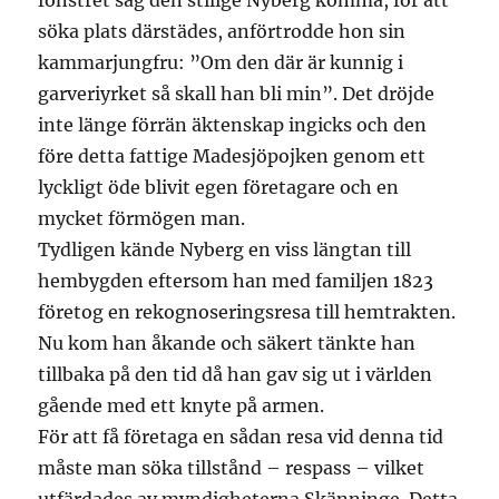
fönstret såg den stilige Nyberg komma, för att
söka plats därstädes, anförtrodde hon sin
kammarjungfru: ”Om den där är kunnig i
garveriyrket så skall han bli min”. Det dröjde
inte länge förrän äktenskap ingicks och den
före detta fattige Madesjöpojken genom ett
lyckligt öde blivit egen företagare och en
mycket förmögen man.
Tydligen kände Nyberg en viss längtan till
hembygden eftersom han med familjen 1823
företog en rekognoseringsresa till hemtrakten.
Nu kom han åkande och säkert tänkte han
tillbaka på den tid då han gav sig ut i världen
gående med ett knyte på armen.
För att få företaga en sådan resa vid denna tid
måste man söka tillstånd – respass – vilket