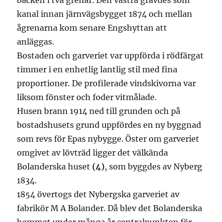
bäcken i två grenar. Den västra grävdes som
kanal innan järnvägsbygget 1874 och mellan
ågrenarna kom senare Engshyttan att
anläggas.
Bostaden och garveriet var uppförda i rödfärgat
timmer i en enhetlig lantlig stil med fina
proportioner. De profilerade vindskivorna var
liksom fönster och foder vitmålade.
Husen brann 1914 ned till grunden och på
bostadshusets grund uppfördes en ny byggnad
som revs för Epas nybygge. Öster om garveriet
omgivet av lövträd ligger det välkända
Bolanderska huset
(4)
, som byggdes av Nyberg
1834.
1854 övertogs det Nybergska garveriet av
fabrikör M A Bolander. Då blev det Bolanderska