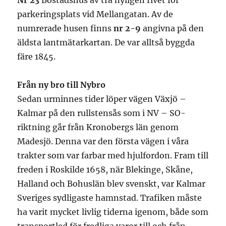
Nr 23
Bostadshus av trä nyligen rivet för
parkeringsplats vid Mellangatan. Av de
numrerade husen finns
nr 2-9
angivna på den
äldsta lantmätarkartan. De var alltså byggda
färe 1845.
Från ny bro till Nybro
Sedan urminnes tider löper vägen Växjö –
Kalmar på den rullstensås som i NV – SO-
riktning går från Kronobergs län genom
Madesjö. Denna var den första vägen i våra
trakter som var farbar med hjulfordon. Fram till
freden i Roskilde 1658, när Blekinge, Skåne,
Halland och Bohuslän blev svenskt, var Kalmar
Sveriges sydligaste hamnstad. Trafiken måste
ha varit mycket livlig tiderna igenom, både som