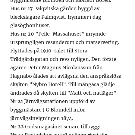
byggmästare Blomdell och fabrikör Borell.
Hus
nr 17
Palqvitska gården byggd av
bleckslagare Palmqvist. Irymmer i dag
glasöghonhuset.
Hus
nr 20
”Pelle-Massahuset” inrymde
ursprungligen resanderum och matservering.
Flyttades på 1910-talet till Stora
Trädgårdsgatan och revs nyligen. Den förste
ägaren Peter Magnus Nicolausson från
Hagnabo ålades att avlägsna den anspråkslösa
skylten ”Nybro Hotell”. Till mångasa glädje
ändrades då skylten till ”Matt och natläger”.
Nr 21
Järnvägsstationen uppförd av
byggmästare J G Blomdell inför
järnvägsinvigningen 1874.
Nr 22
Godsmagasinet senare tillbyggt.