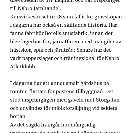
drevs sedan av Th. Leijman och var ursprunget
till Nybro Järnhandel.
Korsvirkeshuset
nr 18
som fallit för grävskopan
i dagarna har också en skiftande historia. Här
fanns fabrikör Borells snusfabrik, innan det
blev lagerhus för; järnaffären. med mängder av
hästskor, spik och järntråd: Senare har det
varit papperslager och träningslokal för Nybro
Atletklubb.
I dagarna har ett annat smalt gårdshus på
tomten flyttats för postens tillbyggnad. Det
stod ursprungligen med gaveln mot Storgatan
och användes för mjölkförsäljning vid seklets
början.
Av det sagda framgår hur mångsidig