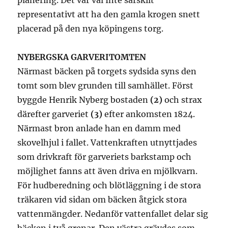
planering. Det var väl Inte särskilt
representativt att ha den gamla krogen snett
placerad på den nya köpingens torg.
NYBERGSKA GARVERITOMTEN
Närmast bäcken på torgets sydsida syns den
tomt som blev grunden till samhället. Först
byggde Henrik Nyberg bostaden
(2)
och strax
därefter garveriet
(3)
efter ankomsten 1824.
Närmast bron anlade han en damm med
skovelhjul i fallet. Vattenkraften utnyttjades
som drivkraft för garveriets barkstamp och
möjlighet fanns att även driva en mjölkvarn.
För hudberedning och blötläggning i de stora
träkaren vid sidan om bäcken åtgick stora
vattenmängder. Nedanför vattenfallet delar sig