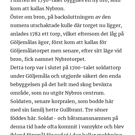
I mitten av 1750-talet byggdes en ny bro, som
kom att kallas Nybron.
Öster om bron, på backsluttningen av den
numera utschaktade kulle där torget nu ligger,
anlades 1782 ett torp, vilket eftersom det låg på
Göljemålas ägor, först kom att kallas för
Göljemålatorpet men senare, efter sitt läge vid
bron, fick namnet Nybrotorpet.
Detta torp var i slutet på 1700-talet soldattorp
under Göljemåla och utgjorde säkert den enda
bebyggelsen på det helt med skog beväxta
område, som nu utgör Nybros centrum.
Soldaten, senare korpralen, som bodde här
med sin familj hette Gullbrant. Tre söner
föddes här. Soldat- och båtsmansnamnen på
denna tid hade ofta kommit i vanrykte och blev