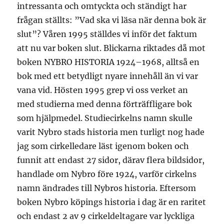
intressanta och omtyckta och ständigt har
frågan ställts: ”Vad ska vi läsa när denna bok är
slut”? Våren 1995 ställdes vi inför det faktum
att nu var boken slut. Blickarna riktades då mot
boken NYBRO HISTORIA 1924–1968, alltså en
bok med ett betydligt nyare innehåll än vi var
vana vid. Hösten 1995 grep vi oss verket an
med studierna med denna förträffligare bok
som hjälpmedel. Studiecirkelns namn skulle
varit Nybro stads historia men turligt nog hade
jag som cirkelledare läst igenom boken och
funnit att endast 27 sidor, därav flera bildsidor,
handlade om Nybro före 1924, varför cirkelns
namn ändrades till Nybros historia. Eftersom
boken Nybro köpings historia i dag är en raritet
och endast 2 av 9 cirkeldeltagare var lyckliga