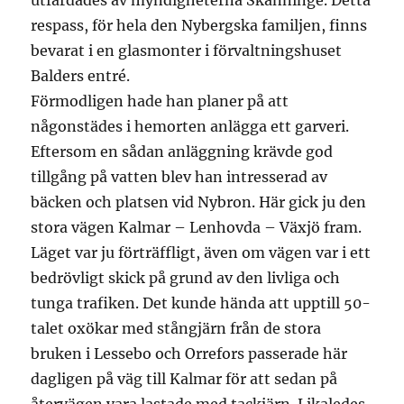
utfärdades av myndigheterna Skänninge. Detta
respass, för hela den Nybergska familjen, finns
bevarat i en glasmonter i förvaltningshuset
Balders entré.
Förmodligen hade han planer på att
någonstädes i hemorten anlägga ett garveri.
Eftersom en sådan anläggning krävde god
tillgång på vatten blev han intresserad av
bäcken och platsen vid Nybron. Här gick ju den
stora vägen Kalmar – Lenhovda – Växjö fram.
Läget var ju förträffligt, även om vägen var i ett
bedrövligt skick på grund av den livliga och
tunga trafiken. Det kunde hända att upptill 50-
talet oxökar med stångjärn från de stora
bruken i Lessebo och Orrefors passerade här
dagligen på väg till Kalmar för att sedan på