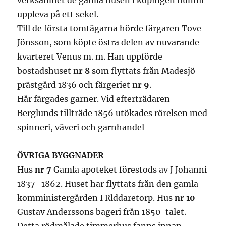
verksamhet de gamla husen i köpingen hunnit
uppleva på ett sekel.
Till de första tomtägarna hörde färgaren Tove
Jönsson, som köpte östra delen av nuvarande
kvarteret Venus m. m. Han uppförde
bostadshuset
nr 8
som flyttats från Madesjö
prästgård 1836 och färgeriet
nr 9
.
Hår färgades garner. Vid efterträdaren
Berglunds tillträde 1856 utökades rörelsen med
spinneri, väveri och garnhandel
ÖVRIGA BYGGNADER
Hus
nr 7
Gamla apoteket förestods av J Johanni
1837–1862. Huset har flyttats från den gamla
komministergården I Rlddaretorp. Hus
nr 10
Gustav Anderssons bageri från 1850-talet.