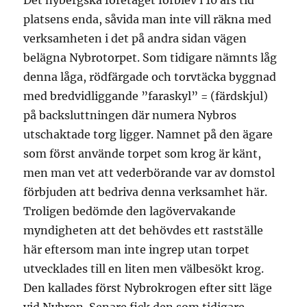
Det nybergska företaget förblev i 10 års tid
platsens enda, såvida man inte vill räkna med
verksamheten i det på andra sidan vägen
belägna Nybrotorpet. Som tidigare nämnts låg
denna låga, rödfärgade och torvtäcka byggnad
med bredvidliggande ”faraskyl” = (färdskjul)
på backsluttningen där numera Nybros
utschaktade torg ligger. Namnet på den ägare
som först använde torpet som krog är känt,
men man vet att vederbörande var av domstol
förbjuden att bedriva denna verksamhet här.
Troligen bedömde den lagövervakande
myndigheten att det behövdes ett rastställe
här eftersom man inte ingrep utan torpet
utvecklades till en liten men välbesökt krog.
Den kallades först Nybrokrogen efter sitt läge