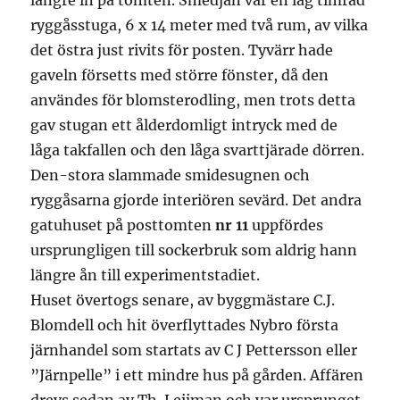
längre in på tomten. Smedjan var en låg timrad
ryggåsstuga, 6 x 14 meter med två rum, av vilka
det östra just rivits för posten. Tyvärr hade
gaveln försetts med större fönster, då den
användes för blomsterodling, men trots detta
gav stugan ett ålderdomligt intryck med de
låga takfallen och den låga svarttjärade dörren.
Den-stora slammade smidesugnen och
ryggåsarna gjorde interiören sevärd. Det andra
gatuhuset på posttomten
nr 11
uppfördes
ursprungligen till sockerbruk som aldrig hann
längre ån till experimentstadiet.
Huset övertogs senare, av byggmästare C.J.
Blomdell och hit överflyttades Nybro första
järnhandel som startats av C J Pettersson eller
”Järnpelle” i ett mindre hus på gården. Affären