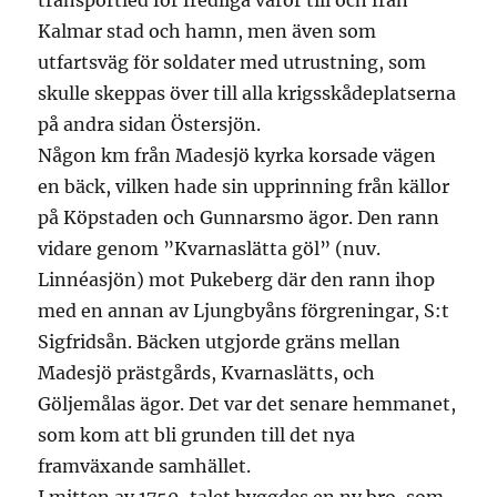
transportled för fredliga varor till och från
Kalmar stad och hamn, men även som
utfartsväg för soldater med utrustning, som
skulle skeppas över till alla krigsskådeplatserna
på andra sidan Östersjön.
Någon km från Madesjö kyrka korsade vägen
en bäck, vilken hade sin upprinning från källor
på Köpstaden och Gunnarsmo ägor. Den rann
vidare genom ”Kvarnaslätta göl” (nuv.
Linnéasjön) mot Pukeberg där den rann ihop
med en annan av Ljungbyåns förgreningar, S:t
Sigfridsån. Bäcken utgjorde gräns mellan
Madesjö prästgårds, Kvarnaslätts, och
Göljemålas ägor. Det var det senare hemmanet,
som kom att bli grunden till det nya
framväxande samhället.