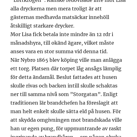
”Lortkrogen”. Kanske redovisade inte mor Lisa
alla dryckerna men mera troligt är att
gästernas medhavda matsäckar innehöll
åtskilligt starkare drycker.
Mor Lisa fick betala inte mindre än 12 rdr i
månadshyra, till okänd ägare, vilket måste
anses vara en stor summa vid denna tid.
När Nybro 1865 blev köping ville man anlägga
ett torg. Platsen där torpet låg ansågs lämplig
för detta ändamål. Beslut fattades att husen
skulle rivas och backen intill skulle schaktas
ner till samma nivå som ”Storgatan”. Enligt
traditionen lär brandchefen ha föreslagit att
man helt enkelt skulle sätta eld på husen. För
att skydda omgivningen mot brandskada ville
han ur egen pung, för uppmuntrande av raskt