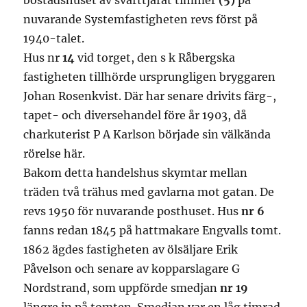
bostadshuset av svarttjärat timmer
(5)
på
nuvarande Systemfastigheten revs först på
1940-talet.
Hus nr
14
vid torget, den s k Råbergska
fastigheten tillhörde ursprungligen bryggaren
Johan Rosenkvist. Där har senare drivits färg-,
tapet- och diversehandel före år 1903, då
charkuterist P A Karlson började sin välkända
rörelse här.
Bakom detta handelshus skymtar mellan
träden två trähus med gavlarna mot gatan. De
revs 1950 för nuvarande posthuset. Hus
nr 6
fanns redan 1845 på hattmakare Engvalls tomt.
1862 ägdes fastigheten av ölsäljare Erik
Påvelson och senare av kopparslagare G
Nordstrand, som uppförde smedjan
nr 19