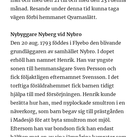
från och med den 21 till och med den 23 i denna
månad. Resande under denna tid kunna taga
vägen förbi hemmanet Qvarnaslätt.
Nybyggare Nyberg vid Nybro
Den 20 aug. 1793 föddes i Flyebo den blivande
grundläggaren av samhället Nybro. I dopet
erhöll han namnet Henrik. Han var yngste
sonen till hemmansägare Sven Persson och
fick följaktligen efternamnet Svensson. I det
torftiga föräldrahemmet fick barnen tidigt
hjälpa till med försörjningen. Henrik kunde
berätta hur han, med nyplockade smultron i en
näverkorg, som barn begav sig till prästgården
i Madesjö för att byta smultron mot mjöl.
Eftersom han var bondson fick han endast