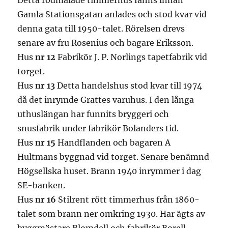
Detta rödmålade timmerhus fanns innan
Gamla Stationsgatan anlades och stod kvar vid
denna gata till 1950-talet. Rörelsen drevs
senare av fru Rosenius och bagare Eriksson.
Hus
nr 12
Fabrikör J. P. Norlings tapetfabrik vid
torget.
Hus
nr 13
Detta handelshus stod kvar till 1974
då det inrymde Grattes varuhus. I den långa
uthuslängan har funnits bryggeri och
snusfabrik under fabrikör Bolanders tid.
Hus
nr 15
Handflanden och bagaren A
Hultmans byggnad vid torget. Senare benämnd
Högsellska huset. Brann 1940 inrymmer i dag
SE-banken.
Hus
nr 16
Stilrent rött timmerhus från 1860-
talet som brann ner omkring 1930. Har ägts av