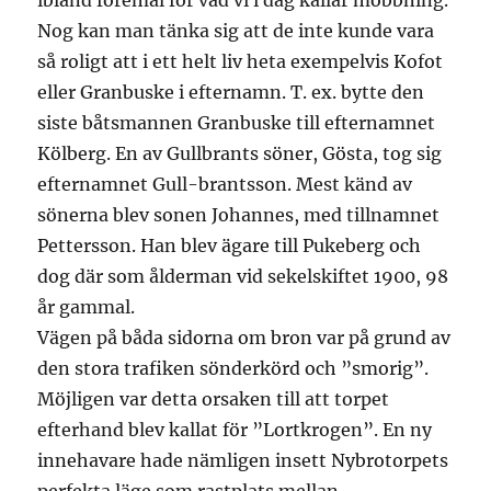
ibland föremål för vad vi i dag kallar mobbning.
Nog kan man tänka sig att de inte kunde vara
så roligt att i ett helt liv heta exempelvis Kofot
eller Granbuske i efternamn. T. ex. bytte den
siste båtsmannen Granbuske till efternamnet
Kölberg. En av Gullbrants söner, Gösta, tog sig
efternamnet Gull-brantsson. Mest känd av
sönerna blev sonen Johannes, med tillnamnet
Pettersson. Han blev ägare till Pukeberg och
dog där som ålderman vid sekelskiftet 1900, 98
år gammal.
Vägen på båda sidorna om bron var på grund av
den stora trafiken sönderkörd och ”smorig”.
Möjligen var detta orsaken till att torpet
efterhand blev kallat för ”Lortkrogen”. En ny
innehavare hade nämligen insett Nybrotorpets