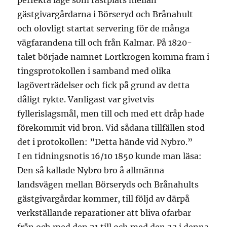
perfekta läge som rastplats mellan
gästgivargårdarna i Börseryd och Brånahult
och olovligt startat servering för de många
vägfarandena till och från Kalmar. På 1820-
talet började namnet Lortkrogen komma fram i
tingsprotokollen i samband med olika
lagöverträdelser och fick på grund av detta
dåligt rykte. Vanligast var givetvis
fyllerislagsmål, men till och med ett dråp hade
förekommit vid bron. Vid sådana tillfällen stod
det i protokollen: ”Detta hände vid Nybro.”
I en tidningsnotis 16/10 1850 kunde man läsa:
Den så kallade Nybro bro å allmänna
landsvägen mellan Börseryds och Brånahults
gästgivargårdar kommer, till följd av därpå
verkställande reparationer att bliva ofarbar