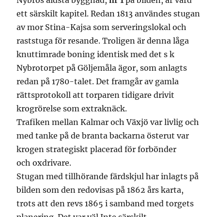
Nybros äldsta byggnad,
nr 1
på bilden, år vård
ett särskilt kapitel. Redan 1813 användes stugan
av mor Stina-Kajsa som serveringslokal och
raststuga för resande. Troligen är denna låga
knuttimrade boning identisk med det s k
Nybrotorpet på Göljemåla ägor, som anlagts
redan på 1780-talet. Det framgår av gamla
rättsprotokoll att torparen tidigare drivit
krogrörelse som extraknäck.
Trafiken mellan Kalmar och Växjö var livlig och
med tanke på de branta backarna österut var
krogen strategiskt placerad för forbönder
och oxdrivare.
Stugan med tillhörande färdskjul har inlagts på
bilden som den redovisas på 1862 års karta,
trots att den revs 1865 i samband med torgets