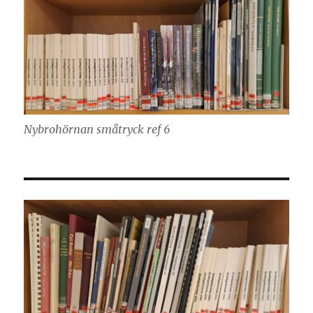
Nybrohörnan småtryck ref 6