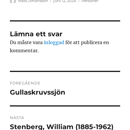
Författare
Publicerat
Kategorier
Mats Johansson
juni 12, 2024
Personer
den
Lämna ett svar
Du måste vara
inloggad
för att publicera en
kommentar.
Inläggsnavigering
FÖREGÅENDE
Gullaskruvssjön
Föregående
inlägg:
NÄSTA
Stenberg, William (1885-1962)
Nästa