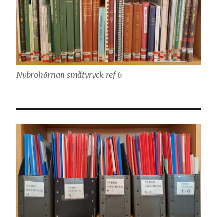
Nybrohörnan småtyryck ref 6