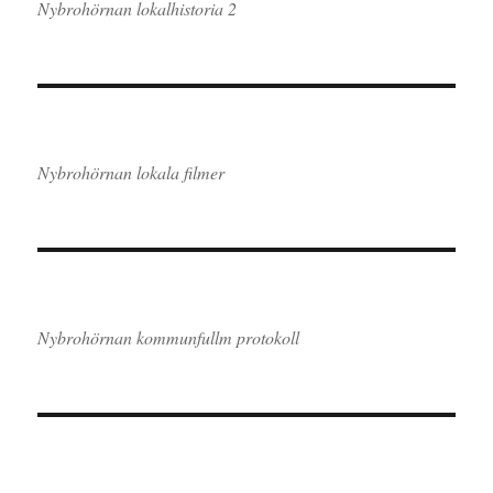
Nybrohörnan lokalhistoria 2
Nybrohörnan lokala filmer
Nybrohörnan kommunfullm protokoll