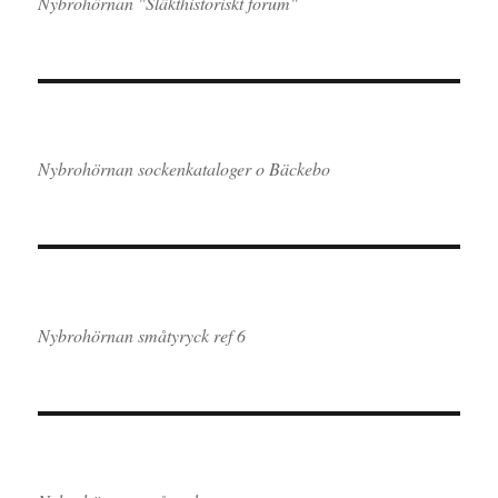
Nybrohörnan "Släkthistoriskt forum"
Nybrohörnan sockenkataloger o Bäckebo
Nybrohörnan småtyryck ref 6