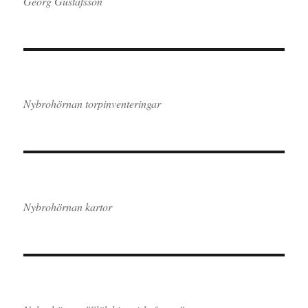
Georg Gustafsson
Nybrohörnan torpinventeringar
Nybrohörnan kartor