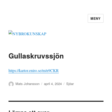
MENY
NYBROKUNSKAP
Gullaskruvssjön
https://kartor.eniro.se/m/n9CKR
Författare
Publicerat
Kategorier
Mats Johansson
april 4, 2024
Sjöar
den