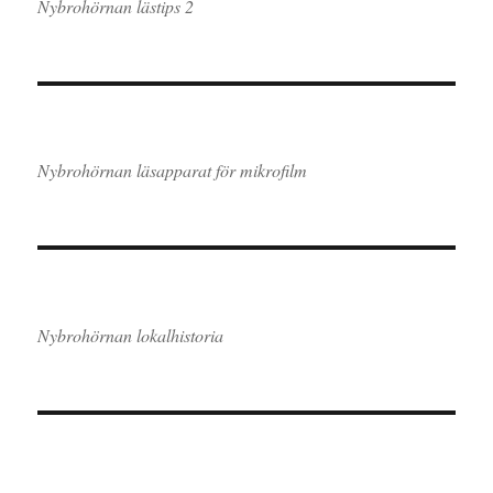
Nybrohörnan lästips 2
Nybrohörnan läsapparat för mikrofilm
Nybrohörnan lokalhistoria