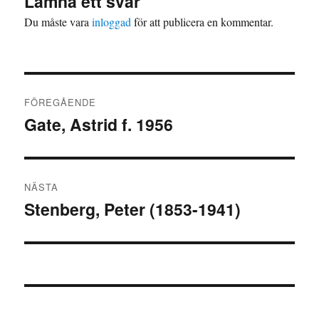
Lämna ett svar
Du måste vara
inloggad
för att publicera en kommentar.
Inläggsnavigering
FÖREGÅENDE
Gate, Astrid f. 1956
Föregående
inlägg:
NÄSTA
Stenberg, Peter (1853-1941)
Nästa
inlägg: