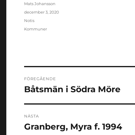
Författare
Mats Johansson
Publicerat
december 3, 2020
den
Format
Notis
Kategorier
Kommuner
Inläggsnavigering
FÖREGÅENDE
Båtsmän i Södra Möre
Föregående
inlägg:
NÄSTA
Granberg, Myra f. 1994
Nästa
inlägg: