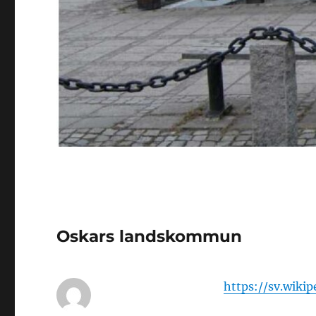
Oskars landskommun
https://sv.wik