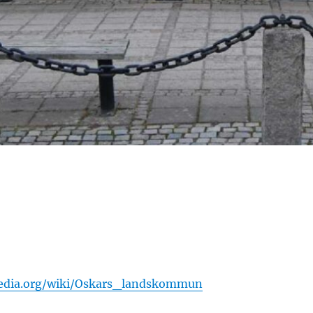
ipedia.org/wiki/Oskars_landskommun