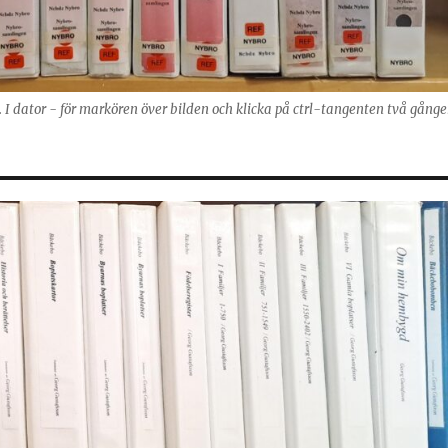
g. I dator - för markören över bilden och klicka på ctrl-tangenten två gånge