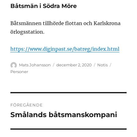
Båtsmän i Södra Möre
Båtsmännen tillhörde flottan och Karlskrona
örlogsstation.
https://www.diginpast.se/batreg/index.html
Författare
Publicerat
Format
Kategorier
Mats Johansson
december 2, 2020
Notis
den
Personer
Inläggsnavigering
FÖREGÅENDE
Smålands båtsmanskompani
Föregående
inlägg: