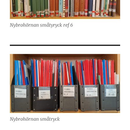
Nybrohörnan småtyryck ref 6
Nybrohörnan småtryck