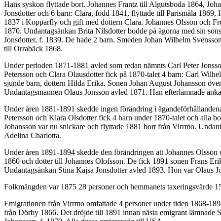
Hans syskon flyttade bort. Johannes Frantz till Algutsboda 1864, Jo
Jonsdotter och 6 barn: Clara, född 1841, flyttade till Parismåla 186
1837 i Kopparfly och gift med dottern Clara. Johannes Olsson och Fre
1870. Undantagsänkan Brita Nilsdotter bodde på ägorna med sin sons
Jonsdotter, f. 1839. De hade 2 barn. Smeden Johan Wilhelm Svensson 
till Orrabäck 1868.
Under perioden 1871-1881 avled som redan nämnts Carl Peter Jonsso
Petersson och Clara Olausdotter fick på 1870-talet 4 barn: Carl Wi
sjunde barn, dottern Hilda Erika. Sonen Johan August Johansson över
Undantagsmannen Olaus Jonsson avled 1871. Han efterlämnade änkan S
Under åren 1881-1891 skedde ingen förändring i ägandeförhållandena i
Petersson och Klara Olsdotter fick 4 barn under 1870-talet och alla 
Johansson var nu snickare och flyttade 1881 bort från Virrmo. Undant
Adelina Charlotta.
Under åren 1891-1894 skedde den förändringen att Johannes Olsson o
1860 och dotter till Johannes Olofsson. De fick 1891 sonen Frans Erik
Undantagsänkan Stina Kajsa Jonsdotter avled 1893. Hon var Olaus Jo
Folkmängden var 1875 28 personer och hemmanets taxeringsvärde 1500
Emigrationen från Virrmo omfattade 4 personer under tiden 1868-18
från Dörby 1866. Det dröjde till 1891 innan nästa emigrant lämnade S