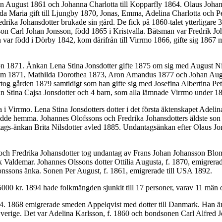
han August 1861 och Johanna Charlotta till Kopparfly 1864. Olaus Joh
9, Ida Maria gift till Ljungby 1870, Jonas, Emma, Adelina Charlotta oc
drika Johansdotter brukade sin gård. De fick på 1860-talet ytterligare 
on Carl Johan Jonsson, född 1865 i Kristvalla. Båtsman var Fredrik J
var född i Dörby 1842, kom därifrån till Virrmo 1866, gifte sig 1867 
n 1871. Änkan Lena Stina Jonsdotter gifte 1875 om sig med August Ni
lhelm 1871, Mathilda Dorothea 1873, Aron Amandus 1877 och Johan Augu
tog gården 1879 samtidigt som han gifte sig med Josefina Albertina Pet
tina Cajsa Jonsdotter och 4 barn, som alla lämnade Virrmo under 187
 Virrmo. Lena Stina Jonsdotters dotter i det första äktenskapet Adelin
bodde hemma. Johannes Olofssons och Fredrika Johansdotters äldste son
ags-änkan Brita Nilsdotter avled 1885. Undantagsänkan efter Olaus Jon
ch Fredrika Johansdotter tog undantag av Frans Johan Johansson Blom
 Valdemar. Johannes Olssons dotter Ottilia Augusta, f. 1870, emigrerad
nssons änka. Sonen Per August, f. 1861, emigrerade till USA 1892.
0 kr. 1894 hade folkmängden sjunkit till 17 personer, varav 11 män 
94. 1868 emigrerade smeden Appelqvist med dotter till Danmark. Han 
verige. Det var Adelina Karlsson, f. 1860 och bondsonen Carl Alfred J