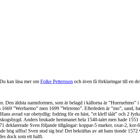
. Du kan läsa mer om
Folke Pettersson
och även få förklaringar till en 
en. Den äldsta namnformen, som är belagd i källorna är ”Hueruehmo”
1669 ”Werfuemo” men 1699 ”Wirremo”. Efterleden är ”mo”, sand, bar
Hans avrad var obetydlig: fodring för en häst, ”et kleff tååt” och 2 fy
res skogsbygd. Anders brukade hemmanet hela 1540-talet men hade 1551
1 deklarerade Sven följande tillgångar: koppar-5 marker, oxar-2, kor-6,
de hög siffra! Sven stod sig bra! Det bekräftas av att hans tionde 1572
es dock som ett halft.