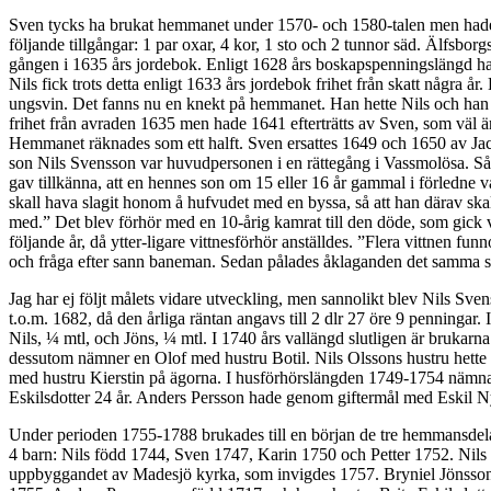
Sven tycks ha brukat hemmanet under 1570- och 1580-talen men hade 
följande tillgångar: 1 par oxar, 4 kor, 1 sto och 2 tunnor säd. Älfsb
gången i 1635 års jordebok. Enligt 1628 års boskapspenningslängd hade 
Nils fick trots detta enligt 1633 års jordebok frihet från skatt några 
ungsvin. Det fanns nu en knekt på hemmanet. Han hette Nils och han h
frihet från avraden 1635 men hade 1641 efterträtts av Sven, som väl är
Hemmanet räknades som ett halft. Sven ersattes 1649 och 1650 av Ja
son Nils Svensson var huvudpersonen i en rättegång i Vassmolösa. Så
gav tillkänna, att en hennes son om 15 eller 16 år gammal i förledne
skall hava slagit honom å hufvudet med en byssa, så att han därav ska
med.” Det blev förhör med en 10-årig kamrat till den döde, som gick va
följande år, då ytter-ligare vittnesförhör anställdes. ”Flera vittnen 
och fråga efter sann baneman. Sedan pålades åklaganden det samma sås
Jag har ej följt målets vidare utveckling, men sannolikt blev Nils Sv
t.o.m. 1682, då den årliga räntan angavs till 2 dlr 27 öre 9 penninga
Nils, ¼ mtl, och Jöns, ¼ mtl. I 1740 års vallängd slutligen är brukar
dessutom nämner en Olof med hustru Botil. Nils Olssons hustru hett
med hustru Kierstin på ägorna. I husförhörslängden 1749-1754 nämnas
Eskilsdotter 24 år. Anders Persson hade genom giftermål med Eskil N
Under perioden 1755-1788 brukades till en början de tre hemmansdel
4 barn: Nils född 1744, Sven 1747, Karin 1750 och Petter 1752. Nils O
uppbyggandet av Madesjö kyrka, som invigdes 1757. Bryniel Jönsson v