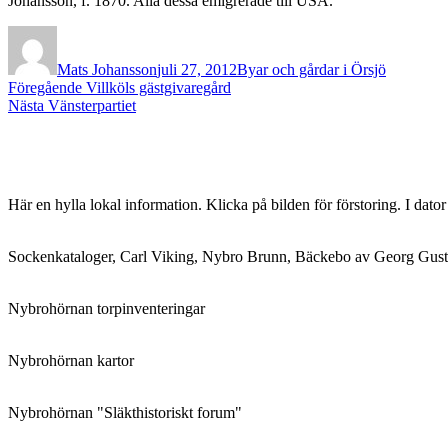
Johansson, f. 1870. Alla dessa emigrerade till USA.
Författare
Publicerat
Kategorier
den
Mats Johansson
juli 27, 2012
Byar och gårdar i Örsjö
Inläggsnavigering
Föregående
Föregående
Villköls gästgivaregård
Nästa
inlägg:
Nästa
Vänsterpartiet
inlägg:
Här en hylla lokal information. Klicka på bilden för förstoring. I dato
Sockenkataloger, Carl Viking, Nybro Brunn, Bäckebo av Georg Gust
Nybrohörnan torpinventeringar
Nybrohörnan kartor
Nybrohörnan "Släkthistoriskt forum"