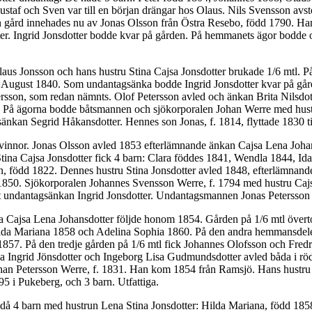
staf och Sven var till en början drängar hos Olaus. Nils Svensson avstod
gård innehades nu av Jonas Olsson från Östra Resebo, född 1790. Han g
Peter. Ingrid Jonsdotter bodde kvar på gården. På hemmanets ägor bod
s Jonsson och hans hustru Stina Cajsa Jonsdotter brukade 1/6 mtl. På 
ugust 1840. Som undantagsänka bodde Ingrid Jonsdotter kvar på gården
sson, som redan nämnts. Olof Petersson avled och änkan Brita Nilsdotte
19. På ägorna bodde båtsmannen och sjökorporalen Johan Werre med hus
kan Segrid Håkansdotter. Hennes son Jonas, f. 1814, flyttade 1830 ti
innor. Jonas Olsson avled 1853 efterlämnande änkan Cajsa Lena Johans
ina Cajsa Jonsdotter fick 4 barn: Clara föddes 1841, Wendla 1844, Id
, född 1822. Dennes hustru Stina Jonsdotter avled 1848, efterlämnande 
1850. Sjökorporalen Johannes Svensson Werre, f. 1794 med hustru Cajsa
 undantagsänkan Ingrid Jonsdotter. Undantagsmannen Jonas Petersson
 Cajsa Lena Johansdotter följde honom 1854. Gården på 1/6 mtl övertog
Hilda Mariana 1858 och Adelina Sophia 1860. På den andra hemmansdelen 
857. På den tredje gården på 1/6 mtl fick Johannes Olofsson och Fredr
Ingrid Jönsdotter och Ingeborg Lisa Gudmundsdotter avled båda i rö
 Johan Petersson Werre, f. 1831. Han kom 1854 från Ramsjö. Hans hustr
 i Pukeberg, och 3 barn. Utfattiga.
då 4 barn med hustrun Lena Stina Jonsdotter: Hilda Mariana, född 18