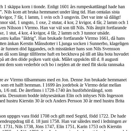
 1 skäppa korn i tionde. Enligt 1601 års rumpeskattlängd hade han
o”. Nils kom att bruka hemmanet under lång tid. Han omtalas sista
igor, 7 får, 1 lamm, 1 svin och 3 ungsvin. Det var inte så dåligt!
nor säd, 1 ungsto, 1 oxe, 2 stutar, 4 kor, 2 kvigor, 4 får, 2 lamm och 1
Nilsson i Virrmo. Han var väl son till Nils. Nils åtnjöt fortfarande
, 1 stut, 4 kor, 4 kvigor, 4 får, 2 lamm och 3 tunnor utsäde.
tru kallas ”åldrig”. Han brukade fortfarande Virrmo 1661, då hans
tten änkan Kerstin Månsdotter i Ljunga socken i Sunnerbo, klageligen
n är funnen död liggandes, och misstänker hans son Nils Svensson
då som länge tillförene haft en beckhuva på till att låta bota huvudet
 att den döde pojken varit sjuk. Målet uppsköts till d. 8 augusti
 samt dem som vederbör och bo i nejden att de med flit skola rannsaka
 brukare av Virrmo tillsammans med en Jon. Denne Jon brukade hemmanet
s som ett halft hemman. I 1699 års jordebok är Virrmo delat mellan
n, 1/6 mtl. De återfinns i 1728-1740 års husförhörslängd, som
aria. Dessutom bodde inhysesänkan Elin och inhyses Nils Ingesson
ed hustru Kierstin 30 år och Anders Persson 30 år med hustru Brita
sson uppges vara född 1708 och gift med Segrid, född 1722. De hade
oendeuppdrag till d. 18 juni 1758. Han var således med i ledningen av
f. 1731, Nils 1738, Jöns 1747, Elin 1751, Karin 1753 och Kierstin