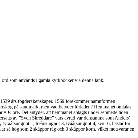
del ord som används i gamla kyrkböcker via denna länk.
 i 1539 års fogderäkenskaper. 1569 förekommer namnformen
rskog på sandmark, men vad betyder förleden? Hemmanet omtalas
rkar = ½ öre. Det antyder, att hemmanet anlagts under senmedeltiden
 ersatts av ”Sven Skreddare” vars avrad var densamma som Anders’
 fyraårsungnöt-1, treårsungnöt-3, tvåårsungnöt-4, svin-6, hästar för
 var så hög som 2 skäppor råg och 3 skäppor korn, vilket motsvarar en