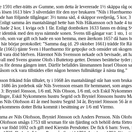
1591 efter-trätts av Gumme, som detta år levererade 1½ skäppa råg och
orgs lösen 1613 blev 3 silverdaler för den nye brukaren ”Nils i Huerhuem
han följande tillgångar: 3½ tunna säd, 4 skäppor svedjeråg, 5 kor, 3 kv
år. Enligt samma års mantalslängd hette han Nils Håkansson och hade 4 tun
ade 2 kor, 1 kviga och 1 får. Enligt domboken 1633 fanns en dräng Sven 
 identisk med den nyss nämnde sonen. Svens till-gångar var: 1 sto, 1 oxe
cob, som var gift och hade en son hemma, men återkom 165? då hans hus
 här börjar protokollet: ”Samma dag (d. 29 oktober 1661) trädde för Rä
 vår (1661) tjänte Sven i Huerhuemo för getpojke och omsider uti skoge
ll vara död blefven. Häremot Nils Svensson nekade och bevisade, att han 
ll med Svens granne Olofs i Buttetorp getter. Dennes berättelse tyder på
funnos för denna gången intet. Därför befalldes länsmannen Israel Olsson
om ock vara tillstädes eller någon hennes fullmäktige å nästa ting.”
ensson frikänd från tilltalet, ty i 1668 års mantalslängd står han som
r. I 1686 års jordebok står Nils Svensson ensam för hemmanet, som ange
na 3: Bryniel Jönsson, 1/6 mtl, Nils Olsson, 1/6 mtl, och Eskil Nykomme
e Ingre, Eskil Nykommens hustru Segrid och Bryniel Jönssons hustru M
 Nils Olofsson 41 år med hustru Segrid 34 år, Bryniel Jönsson 56 år m
ykommens dotter Brita kommit i besittning av 1/6 mtl Virrmo.
arna av Nils Olofsson, Bryniel Jönsson och Anders Persson. Nils Olof
lofsson utsågs 1753 till sexman för sin fjärding och behöll detta förtr
ar född 1692 och gift med Kierstin Persdotter. De fick 6 barn: Sven, 