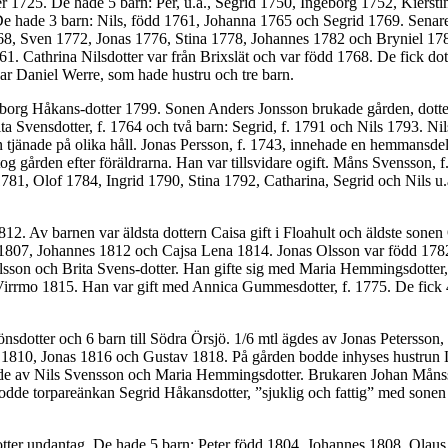
er 1725. De hade 5 barn: Per, u.å., Segrid 1750, Ingeborg 1752, Kiers
 hade 3 barn: Nils, född 1761, Johanna 1765 och Segrid 1769. Senare 
 1768, Sven 1772, Jonas 1776, Stina 1778, Johannes 1782 och Bryniel 
61. Cathrina Nilsdotter var från Brixslät och var född 1768. De fick do
r Daniel Werre, som hade hustru och tre barn.
org Håkans-dotter 1799. Sonen Anders Jonsson brukade gården, dotter
Svensdotter, f. 1764 och två barn: Segrid, f. 1791 och Nils 1793. Nils
 tjänade på olika håll. Jonas Persson, f. 1743, innehade en hemmansdel 
og gården efter föräldrarna. Han var tillsvidare ogift. Måns Svensson, 
781, Olof 1784, Ingrid 1790, Stina 1792, Catharina, Segrid och Nils u.
 Av barnen var äldsta dottern Caisa gift i Floahult och äldste sonen
a 1807, Johannes 1812 och Cajsa Lena 1814. Jonas Olsson var född 1782
lsson och Brita Svens-dotter. Han gifte sig med Maria Hemmingsdotter, 
l Virrmo 1815. Han var gift med Annica Gummesdotter, f. 1775. De fi
dotter och 6 barn till Södra Örsjö. 1/6 mtl ägdes av Jonas Petersson
 1810, Jonas 1816 och Gustav 1818. På gården bodde inhyses hustrun L
ande av Nils Svensson och Maria Hemmingsdotter. Brukaren Johan Månsson
bodde torpareänkan Segrid Håkansdotter, ”sjuklig och fattig” med sone
tter undantag. De hade 5 barn: Peter född 1804, Johannes 1808, Olau