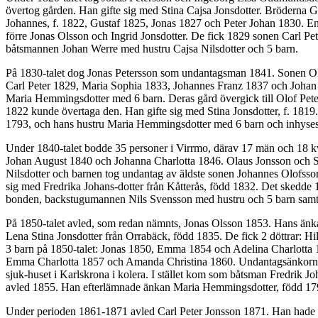
övertog gården. Han gifte sig med Stina Cajsa Jonsdotter. Bröderna Gu
Johannes, f. 1822, Gustaf 1825, Jonas 1827 och Peter Johan 1830. En 
förre Jonas Olsson och Ingrid Jonsdotter. De fick 1829 sonen Carl 
båtsmannen Johan Werre med hustru Cajsa Nilsdotter och 5 barn.
På 1830-talet dog Jonas Petersson som undantagsman 1841. Sonen Olau
Carl Peter 1829, Maria Sophia 1833, Johannes Franz 1837 och Johan A
Maria Hemmingsdotter med 6 barn. Deras gård övergick till Olof Peter
1822 kunde övertaga den. Han gifte sig med Stina Jonsdotter, f. 18
1793, och hans hustru Maria Hemmingsdotter med 6 barn och inhysesän
Under 1840-talet bodde 35 personer i Virrmo, därav 17 män och 18 kv
Johan August 1840 och Johanna Charlotta 1846. Olaus Jonsson och St
Nilsdotter och barnen tog undantag av äldste sonen Johannes Olofsson
sig med Fredrika Johans-dotter från Kåtterås, född 1832. Det skedde 
bonden, backstugumannen Nils Svensson med hustru och 5 barn samt
På 1850-talet avled, som redan nämnts, Jonas Olsson 1853. Hans änka
Lena Stina Jonsdotter från Orrabäck, född 1835. De fick 2 döttrar: 
3 barn på 1850-talet: Jonas 1850, Emma 1854 och Adelina Charlotta 1
Emma Charlotta 1857 och Amanda Christina 1860. Undantagsänkorna 
sjuk-huset i Karlskrona i kolera. I stället kom som båtsman Fredrik
avled 1855. Han efterlämnade änkan Maria Hemmingsdotter, född 1795
Under perioden 1861-1871 avled Carl Peter Jonsson 1871. Han hade 