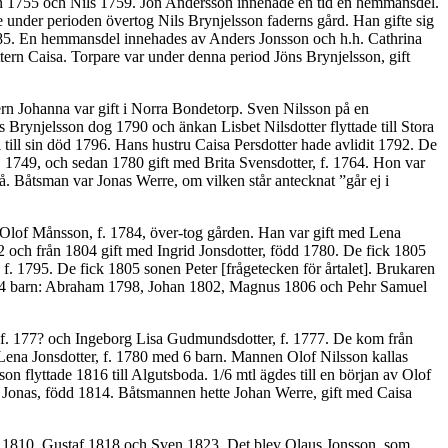
tin 1755 och Nils 1759. Jon Andersson innehade en tid en hemmansdel.
under perioden övertog Nils Brynjelsson faderns gård. Han gifte sig
1785. En hemmansdel innehades av Anders Jonsson och h.h. Cathrina
ttern Caisa. Torpare var under denna period Jöns Brynjelsson, gift
n Johanna var gift i Norra Bondetorp. Sven Nilsson på en
 Brynjelsson dog 1790 och änkan Lisbet Nilsdotter flyttade till Stora
till sin död 1796. Hans hustru Caisa Persdotter hade avlidit 1792. De
f. 1749, och sedan 1780 gift med Brita Svensdotter, f. 1764. Hon var
å. Båtsman var Jonas Werre, om vilken står antecknat ”går ej i
 Olof Månsson, f. 1784, över-tog gården. Han var gift med Lena
 och från 1804 gift med Ingrid Jonsdotter, född 1780. De fick 1805
f. 1795. De fick 1805 sonen Peter [frågetecken för årtalet]. Brukaren
ck 4 barn: Abraham 1798, Johan 1802, Magnus 1806 och Pehr Samuel
, f. 177? och Ingeborg Lisa Gudmundsdotter, f. 1777. De kom från
ena Jonsdotter, f. 1780 med 6 barn. Mannen Olof Nilsson kallas
 flyttade 1816 till Algutsboda. 1/6 mtl ägdes till en början av Olof
n Jonas, född 1814. Båtsmannen hette Johan Werre, gift med Caisa
s 1810, Gustaf 1818 och Sven 1823. Det blev Olaus Jonsson, som