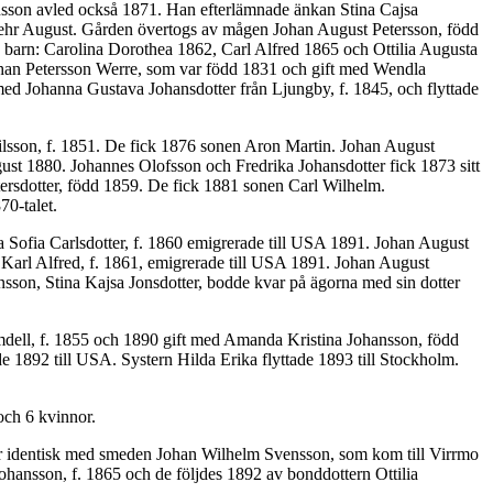
ansson avled också 1871. Han efterlämnade änkan Stina Cajsa
h Pehr August. Gården övertogs av mågen Johan August Petersson, född
3 barn: Carolina Dorothea 1862, Carl Alfred 1865 och Ottilia Augusta
ohan Petersson Werre, som var född 1831 och gift med Wendla
med Johanna Gustava Johansdotter från Ljungby, f. 1845, och flyttade
lsson, f. 1851. De fick 1876 sonen Aron Martin. Johan August
st 1880. Johannes Olofsson och Fredrika Johansdotter fick 1873 sitt
ersdotter, född 1859. De fick 1881 sonen Carl Wilhelm.
0-talet.
a Sofia Carlsdotter, f. 1860 emigrerade till USA 1891. Johan August
 Karl Alfred, f. 1861, emigrerade till USA 1891. Johan August
sson, Stina Kajsa Jonsdotter, bodde kvar på ägorna med sin dotter
dell, f. 1855 och 1890 gift med Amanda Kristina Johansson, född
e 1892 till USA. Systern Hilda Erika flyttade 1893 till Stockholm.
och 6 kvinnor.
är identisk med smeden Johan Wilhelm Svensson, som kom till Virrmo
ohansson, f. 1865 och de följdes 1892 av bonddottern Ottilia