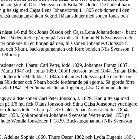
 sin gård till Olof Petersson och Brita Nilsdotter. De hade 4 barn:
ifte sig med Cajsa Lena Johansdotter, f. 1805 och dotter till den
de också undantagsänkan Segrid Håkansdotter med sonen Jonas och
nästa 1/6 mtl fick Jonas Olsson och Cajsa Lena Johansdotter 4 barn:
. På den tredje gården på 1/6 mtl satt i början Nils Svensson och
r brukade till en början gården, tills sonen Johannes Olofsson f.
tru och 5 barn, backstugumannen och förre bonden Nils Svensson, f.
ll Mortorp.
dotter och 4 barn: Carl Peter, född 1829, Johannes Frantz 1837,
a Maria 1847 och Jonas 1850. Olof Petersson avled 1844. Änkan Brita
dottern Ida Mathilda, f. 1846. Johannes Olofsson gifte därefter om
 Nilsdotter och 5 barn bodde fortfarande på ägorna. Så gjorde förre
 avled 1841, efterlämnande änkan Ingeborg Lisa Gudmundsdotter.
s av äldste sonen Carl Peter Jonsson, f. 1829. Han gifte sig med
på 1/6 mtl fick Olaus Jonsson och Stina Cajsa Jonsdotter ytterligare
ika Johansdotter 3 barn på 1850-talet. Johan August föddes 1854,
dsot 1858. Sjökorporalen Johannes Svensson Werre avled 1853 på
u hette Wendla Jonsdotter, f. 1839. Backstugumannen Nils Svensson
58, Adelina Sophia 1860, Thure Oscar 1862 och Lydia Eugenia 1864.