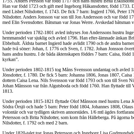
1755. Anders Persson var född 1717 och hans hustru Brita Eskilsdott
Han var född 1723 och gift med Ingeborg Håkansdotter, född 1733. De
med Lisbet Nilsdotter, f. 1743. De fick 7 barn: Ingjerd 1766, Peter
Nilsdotter. Anders Jonsson var son till Jon Andersson och var född 17
med Elin Svensdotter. Båtsman var Jonas Werre. Avskedad båtsman va
Under perioden 1782-1801 avled inhyses Jon Anderssons hustru Ingeb
hemmansdel var sjuklig och avled 1796. Han efter-lämnade änkan Brita 
Ebbehult. Äldsta barnet Ingierd hade avlidit 1790 och de andra barnen
hade två söner: Johan, f. 1776 och Sven, f. 1782. Johan Jonsson övert
hans andra hustru. I de båda äktenskapen föddes 7 barn: Caisa, född 1
kyrkan”.
Under perioden 1802-1815 tog Måns Svensson undantag och avled 1812.
Jönsdotter, f. 1780. De fick 5 barn: Johanna 1806, Jonas 1807, Cais
dottern Caisa Lena. Nils Svensson var född 1793 och son till Sven Ni
Johan Månsson var från Algutsboda och född 1760. Han flyttade til
1813.
Under perioden 1815-1821 flyttade Olof Månsson med hustru Lena Jöns
Södra Örsjö och hade 5 barn: Peter född 1804, Johannes 1808, Olaus
volontär och var tydligen skriven annorstädes. 1/6 mtl ägdes fortfar
Petersson och Brita Nilsdotter, som kom från Hälleberga. På ägorna 
Nilsdotter, f. 1792 och med 2 barn.
Under 1820-talet tog Jonas Petersson och Ingeborg Lisa Gudmundsdo