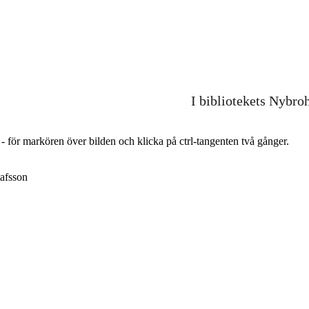
I bibliotekets Nybro
r - för markören över bilden och klicka på ctrl-tangenten två gånger.
afsson