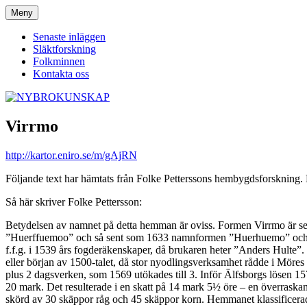
Hoppa
Meny
NYBROKUNSKAP
till
innehåll
Senaste inläggen
Släktforskning
Folkminnen
Kontakta oss
Virrmo
http://kartor.eniro.se/m/gAjRN
Följande text har hämtats från Folke Petterssons hembygdsforskning
Så här skriver Folke Pettersson:
Betydelsen av namnet på detta hemman är oviss. Formen Virrmo är s
”Huerffuemoo” och så sent som 1633 namnformen ”Huerhuemo” och 
f.f.g. i 1539 års fogderäkenskaper, då brukaren heter ”Anders Hulte”. 
eller början av 1500-talet, då stor nyodlingsverksamhet rådde i Mö
plus 2 dagsverken, som 1569 utökades till 3. Inför Älfsborgs lösen 157
20 mark. Det resulterade i en skatt på 14 mark 5½ öre – en överraskan
skörd av 30 skäppor råg och 45 skäppor korn. Hemmanet klassificerad