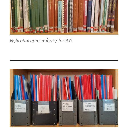
Nybrohörnan småtyryck ref 6