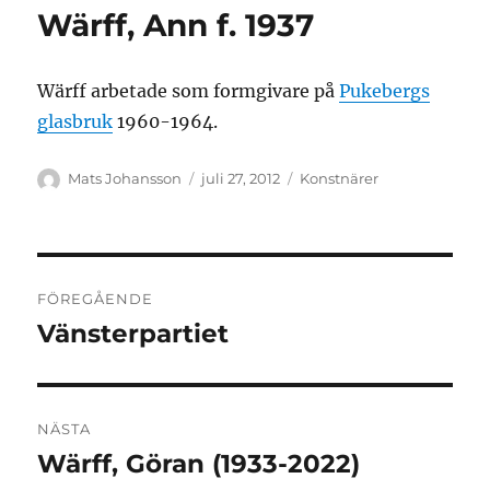
Wärff, Ann f. 1937
Wärff arbetade som formgivare på
Pukebergs
glasbruk
1960-1964.
Författare
Publicerat
Kategorier
Mats Johansson
juli 27, 2012
Konstnärer
den
Inläggsnavigering
FÖREGÅENDE
Vänsterpartiet
Föregående
inlägg:
NÄSTA
Wärff, Göran (1933-2022)
Nästa