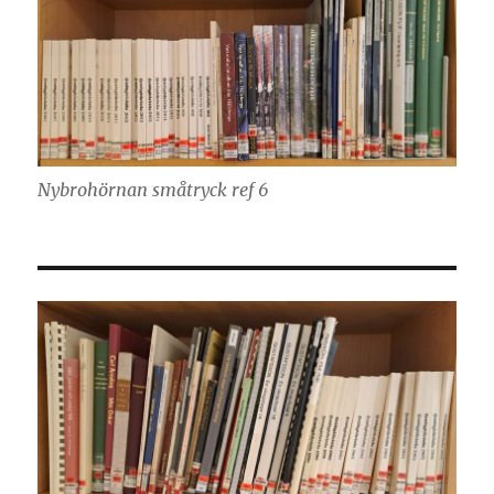
Nybrohörnan småtryck ref 6