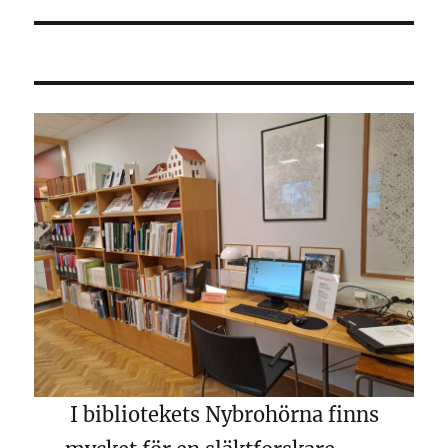
inlägg:
I bibliotekets Nybrohörna finns