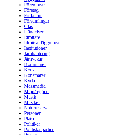
Föreningar
Företag
Författare
Församlingar
Glas
Händelser
Idrottare
Idrottsanläggningar
Institutioner
Järnhantering
Järnvägar
Kommuner
Konst
Konstnärer
Kyrkor
Massmedia
Miljö/hygien
Musik
Musiker
Naturreservat
Personer
Platser
Politiker
Politiska partier
Präster