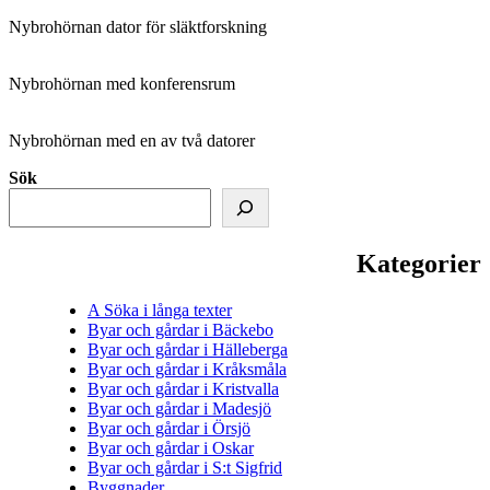
Nybrohörnan dator för släktforskning
Nybrohörnan med konferensrum
Nybrohörnan med en av två datorer
Sök
Kategorier
A Söka i långa texter
Byar och gårdar i Bäckebo
Byar och gårdar i Hälleberga
Byar och gårdar i Kråksmåla
Byar och gårdar i Kristvalla
Byar och gårdar i Madesjö
Byar och gårdar i Örsjö
Byar och gårdar i Oskar
Byar och gårdar i S:t Sigfrid
Byggnader