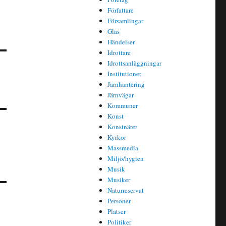
Författare
Församlingar
Glas
Händelser
Idrottare
Idrottsanläggningar
Institutioner
Järnhantering
Järnvägar
Kommuner
Konst
Konstnärer
Kyrkor
Massmedia
Miljö/hygien
Musik
Musiker
Naturreservat
Personer
Platser
Politiker