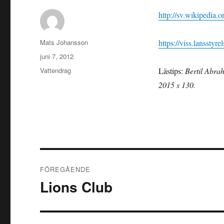
http://sv.wikipedi
Författare
Mats Johansson
https://viss.lanss
Publicerat
juni 7, 2012
den
Kategorier
Vattendrag
Lästips:
Bertil Abra
2015 s 130.
Inläggsnavigering
FÖREGÅENDE
Lions Club
Föregående
inlägg: