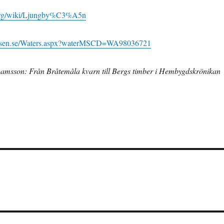
a.org/wiki/Ljungby%C3%A5n
tyrelsen.se/Waters.aspx?waterMSCD=WA98036721
hamsson: Från Bråtemåla kvarn till Bergs timber i Hembygdskrönikan