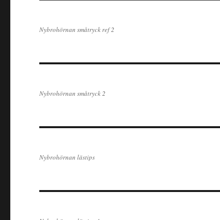
Nybrohörnan småtryck ref 2
Nybrohörnan småtryck 2
Nybrohörnan lästips