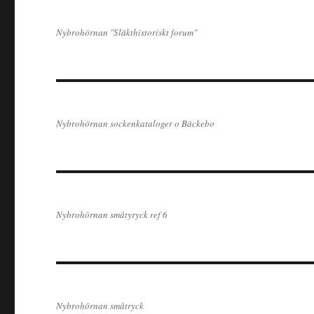
Nybrohörnan "Släkthistoriskt forum"
Nybrohörnan sockenkataloger o Bäckebo
Nybrohörnan småtyryck ref 6
Nybrohörnan småtryck