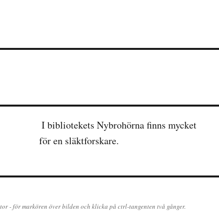
I bibliotekets Nybrohörna finns mycket
för en släktforskare.
ator - för markören över bilden och klicka på ctrl-tangenten två gånger.