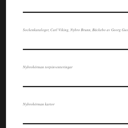
Sockenkataloger, Carl Viking, Nybro Brunn, Bäckebo av Georg Gus
Nybrohörnan torpinventeringar
Nybrohörnan kartor