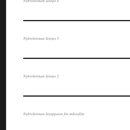
Nybrohörnan lästips 4
Nybrohörnan lästips 3
Nybrohörnan lästips 2
Nybrohörnan läsapparat för mikrofilm