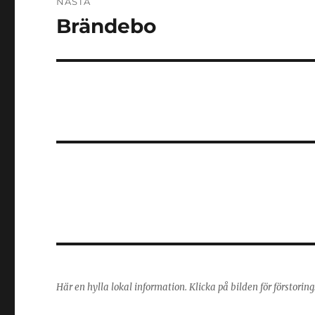
NÄSTA
Brändebo
Nästa
inlägg:
Här en hylla lokal information. Klicka på bilden för förstorin