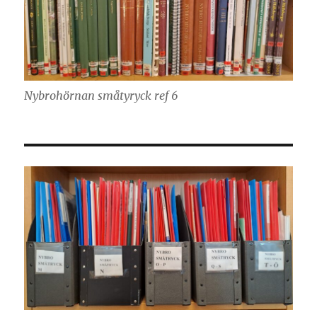
Nybrohörnan småtyryck ref 6