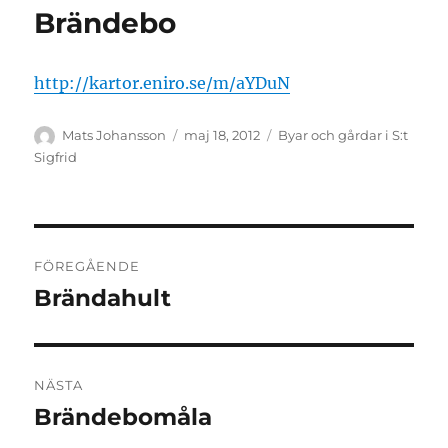
Brändebo
http://kartor.eniro.se/m/aYDuN
Författare
Publicerat
Kategorier
Mats Johansson
maj 18, 2012
Byar och gårdar i S:t
den
Sigfrid
Inläggsnavigering
FÖREGÅENDE
Brändahult
Föregående
inlägg:
NÄSTA
Brändebomåla
Nästa
inlägg: