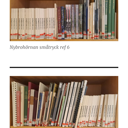
Nybrohörnan småtryck ref 6