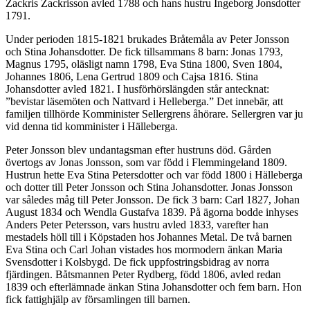
Zackris Zackrisson avled 1788 och hans hustru Ingeborg Jonsdotter
1791.
Under perioden 1815-1821 brukades Bråtemåla av Peter Jonsson
och Stina Johansdotter. De fick tillsammans 8 barn: Jonas 1793,
Magnus 1795, oläsligt namn 1798, Eva Stina 1800, Sven 1804,
Johannes 1806, Lena Gertrud 1809 och Cajsa 1816. Stina
Johansdotter avled 1821. I husförhörslängden står antecknat:
”bevistar läsemöten och Nattvard i Helleberga.” Det innebär, att
familjen tillhörde Komminister Sellergrens åhörare. Sellergren var ju
vid denna tid komminister i Hälleberga.
Peter Jonsson blev undantagsman efter hustruns död. Gården
övertogs av Jonas Jonsson, som var född i Flemmingeland 1809.
Hustrun hette Eva Stina Petersdotter och var född 1800 i Hälleberga
och dotter till Peter Jonsson och Stina Johansdotter. Jonas Jonsson
var således måg till Peter Jonsson. De fick 3 barn: Carl 1827, Johan
August 1834 och Wendla Gustafva 1839. På ägorna bodde inhyses
Anders Peter Petersson, vars hustru avled 1833, varefter han
mestadels höll till i Köpstaden hos Johannes Metal. De två barnen
Eva Stina och Carl Johan vistades hos mormodern änkan Maria
Svensdotter i Kolsbygd. De fick uppfostringsbidrag av norra
fjärdingen. Båtsmannen Peter Rydberg, född 1806, avled redan
1839 och efterlämnade änkan Stina Johansdotter och fem barn. Hon
fick fattighjälp av församlingen till barnen.