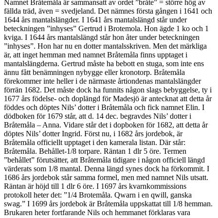
Namnet Bråtemåla är sammansatt av ordet ”bråte” = större hög av
fällda träd, även = svedjeland. Det nämnes första gången i 1641 och
1644 års mantalslängder. I 1641 års mantalslängd står under
beteckningen ”inhyses” Gertrud i Brotemola. Hon ägde 1 ko och 1
kviga. I 1644 års mantalslängd står hon åter under beteckningen
”inhyses”. Hon har nu en dotter mantalsskriven. Men det märkliga
är, att inget hemman med namnet Bråtemåla finns upptaget i
mantalslängderna. Gertrud måste ha bebott en stuga, som inte ens
ännu fått benämningen nybygge eller kronotorp. Bråtemåla
förekommer inte heller i de närmaste årtiondenas mantalslängder
förrän 1682. Det måste dock ha funnits någon slags bebyggelse, ty i
1677 års födelse- och doplängd för Madesjö är antecknat att detta år
föddes och döptes Nils’ dotter i Bråtemåla och fick namnet Elin. I
dödboken för 1679 står, att d. 14 dec. begravdes Nils’ dotter i
Bråtemåla – Anna. Vidare står det i dopboken för 1682, att detta år
döptes Nils’ dotter Ingrid. Först nu, i 1682 års jordebok, är
Bråtemåla officiellt upptaget i den kamerala listan. Där står:
Bråtemåla. Behållet-1/8 torpare. Räntan 1 dlr 5 öre. Termen
”behållet” förutsätter, att Bråtemåla tidigare i någon officiell längd
värderats som 1/8 mantal. Denna längd synes dock ha förkommit. I
1686 års jordebok står samma formel, men med namnet Nils utsatt.
Räntan är höjd till 1 dlr 6 öre. I 1697 års kvarnkommissions
protokoll heter det: ”1/4 Brotemåla. Qwarn i en qwill, ganska
swag.” I 1699 års jordebok är Bråtemåla uppskattat till 1/8 hemman.
Brukaren heter fortfarande Nils och hemmanet förklaras vara