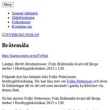
Hoppa
Meny
NYBROKUNSKAP
till
innehåll
Senaste inläggen
Släktforskning
Folkminnen
Kontakta oss
Bråtemåla
http://kartor.eniro.se/m/FxWat
Lästips:
Bertil Abrahamsson: Från Bråtemåla kvarn till Bergs
timber i Hembygdskrönikan 2015 s 130.
Följande text har hämtats från Folke Petterssons
hembygdsforskning. Du kan läsa mer om
Folke Pettersson
och även
få förklaringar till en del ord som används i gamla kyrkböcker via
denna länk.
Så här skriver Folke Pettersson: Från Bråtemåla kvarn till Bergs
timber i Hembygdskrönikan 2015 s 130.