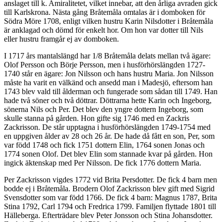
anslaget till k. Amiralitetet, vilket innebar, att den årliga avraden gick
till Karlskrona. Nästa gång Bråtemåla omtalas är i domboken för
Södra Möre 1708, enligt vilken hustru Karin Nilsdotter i Bråtemåla
är anklagad och dömd för enkelt hor. Om hon var dotter till Nils
eller hustru framgår ej av domboken.
I 1717 års mantalslängd har 1/8 Bråtemåla delats mellan två ägare:
Olof Persson och Börje Persson, men i husförhörslängden 1727-
1740 står en ägare: Jon Nilsson och hans hustru Maria. Jon Nilsson
måste ha varit en välkänd och ansedd man i Madesjö, eftersom han
1743 blev vald till ålderman och fungerade som sådan till 1749. Han
hade två söner och två döttrar. Döttrarna hette Karin och Ingeborg,
sönerna Nils och Per. Det blev den yngre dottern Ingeborg, som
skulle stanna på gården. Hon gifte sig 1746 med en Zackris
Zackrisson. De står upptagna i husförhörslängden 1749-1754 med
en uppgiven ålder av 28 och 26 år. De hade då fått en son, Per, som
var född 1748 och fick 1751 dottern Elin, 1764 sonen Jonas och
1774 sonen Olof. Det blev Elin som stannade kvar på gården. Hon
ingick äktenskap med Per Nilsson. De fick 1776 dottern Maria.
Per Zackrisson vigdes 1772 vid Brita Persdotter. De fick 4 barn men
bodde ej i Bråtemåla. Brodern Olof Zackrisson blev gift med Sigrid
Svensdotter som var född 1766. De fick 4 barn: Magnus 1787, Brita
Stina 1792, Carl 1794 och Fredrica 1799. Familjen flyttade 1801 till
Hälleberga. Efterträdare blev Peter Jonsson och Stina Johansdotter.