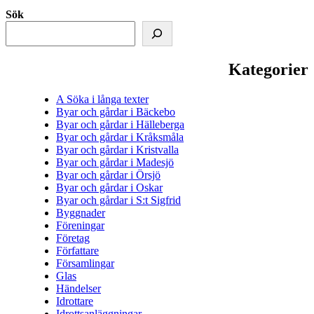
Sök
Kategorier
A Söka i långa texter
Byar och gårdar i Bäckebo
Byar och gårdar i Hälleberga
Byar och gårdar i Kråksmåla
Byar och gårdar i Kristvalla
Byar och gårdar i Madesjö
Byar och gårdar i Örsjö
Byar och gårdar i Oskar
Byar och gårdar i S:t Sigfrid
Byggnader
Föreningar
Företag
Författare
Församlingar
Glas
Händelser
Idrottare
Idrottsanläggningar