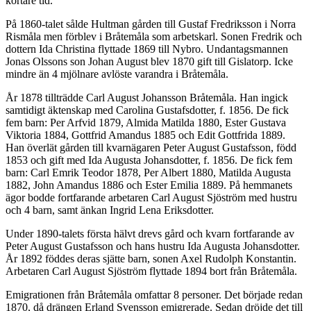
kortare tid.
På 1860-talet sålde Hultman gården till Gustaf Fredriksson i Norra
Rismåla men förblev i Bråtemåla som arbetskarl. Sonen Fredrik och
dottern Ida Christina flyttade 1869 till Nybro. Undantagsmannen
Jonas Olssons son Johan August blev 1870 gift till Gislatorp. Icke
mindre än 4 mjölnare avlöste varandra i Bråtemåla.
År 1878 tillträdde Carl August Johansson Bråtemåla. Han ingick
samtidigt äktenskap med Carolina Gustafsdotter, f. 1856. De fick
fem barn: Per Arfvid 1879, Almida Matilda 1880, Ester Gustava
Viktoria 1884, Gottfrid Amandus 1885 och Edit Gottfrida 1889.
Han överlät gården till kvarnägaren Peter August Gustafsson, född
1853 och gift med Ida Augusta Johansdotter, f. 1856. De fick fem
barn: Carl Emrik Teodor 1878, Per Albert 1880, Matilda Augusta
1882, John Amandus 1886 och Ester Emilia 1889. På hemmanets
ägor bodde fortfarande arbetaren Carl August Sjöström med hustru
och 4 barn, samt änkan Ingrid Lena Eriksdotter.
Under 1890-talets första hälvt drevs gård och kvarn fortfarande av
Peter August Gustafsson och hans hustru Ida Augusta Johansdotter.
År 1892 föddes deras sjätte barn, sonen Axel Rudolph Konstantin.
Arbetaren Carl August Sjöström flyttade 1894 bort från Bråtemåla.
Emigrationen från Bråtemåla omfattar 8 personer. Det började redan
1870, då drängen Erland Svensson emigrerade. Sedan dröjde det till