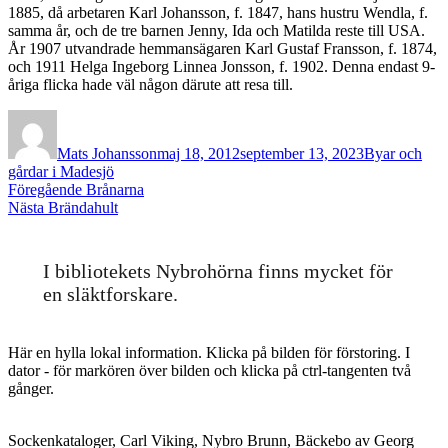
1885, då arbetaren Karl Johansson, f. 1847, hans hustru Wendla, f.
samma år, och de tre barnen Jenny, Ida och Matilda reste till USA.
År 1907 utvandrade hemmansägaren Karl Gustaf Fransson, f. 1874,
och 1911 Helga Ingeborg Linnea Jonsson, f. 1902. Denna endast 9-
åriga flicka hade väl någon därute att resa till.
Författare
Publicerat
Kategorier
den
Mats Johansson
maj 18, 2012
september 13, 2023
Byar och
gårdar i Madesjö
Inläggsnavigering
Föregående
Föregående
Brånarna
Nästa
inlägg:
Nästa
Brändahult
inlägg:
I bibliotekets Nybrohörna finns mycket för
en släktforskare.
Här en hylla lokal information. Klicka på bilden för förstoring. I
dator - för markören över bilden och klicka på ctrl-tangenten två
gånger.
Sockenkataloger, Carl Viking, Nybro Brunn, Bäckebo av Georg