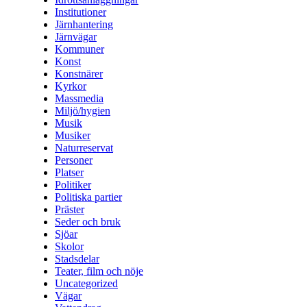
Institutioner
Järnhantering
Järnvägar
Kommuner
Konst
Konstnärer
Kyrkor
Massmedia
Miljö/hygien
Musik
Musiker
Naturreservat
Personer
Platser
Politiker
Politiska partier
Präster
Seder och bruk
Sjöar
Skolor
Stadsdelar
Teater, film och nöje
Uncategorized
Vägar