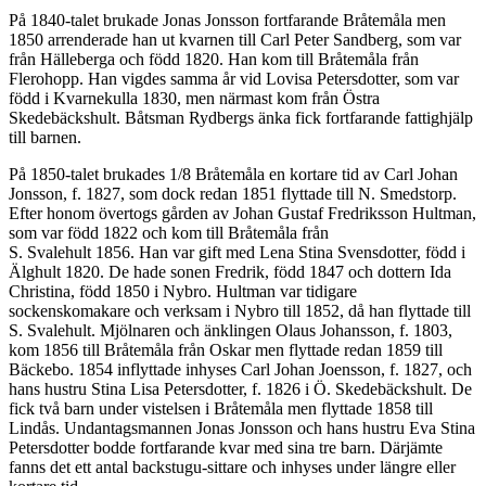
På 1840-talet brukade Jonas Jonsson fortfarande Bråtemåla men
1850 arrenderade han ut kvarnen till Carl Peter Sandberg, som var
från Hälleberga och född 1820. Han kom till Bråtemåla från
Flerohopp. Han vigdes samma år vid Lovisa Petersdotter, som var
född i Kvarnekulla 1830, men närmast kom från Östra
Skedebäckshult. Båtsman Rydbergs änka fick fortfarande fattighjälp
till barnen.
På 1850-talet brukades 1/8 Bråtemåla en kortare tid av Carl Johan
Jonsson, f. 1827, som dock redan 1851 flyttade till N. Smedstorp.
Efter honom övertogs gården av Johan Gustaf Fredriksson Hultman,
som var född 1822 och kom till Bråtemåla från
S. Svalehult 1856. Han var gift med Lena Stina Svensdotter, född i
Älghult 1820. De hade sonen Fredrik, född 1847 och dottern Ida
Christina, född 1850 i Nybro. Hultman var tidigare
sockenskomakare och verksam i Nybro till 1852, då han flyttade till
S. Svalehult. Mjölnaren och änklingen Olaus Johansson, f. 1803,
kom 1856 till Bråtemåla från Oskar men flyttade redan 1859 till
Bäckebo. 1854 inflyttade inhyses Carl Johan Joensson, f. 1827, och
hans hustru Stina Lisa Petersdotter, f. 1826 i Ö. Skedebäckshult. De
fick två barn under vistelsen i Bråtemåla men flyttade 1858 till
Lindås. Undantagsmannen Jonas Jonsson och hans hustru Eva Stina
Petersdotter bodde fortfarande kvar med sina tre barn. Därjämte
fanns det ett antal backstugu-sittare och inhyses under längre eller