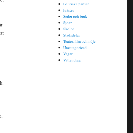
Politiska partier
Präster
Seder och bruk
Sjöar
år
Skolor
at
Stadsdelar
Teater, film och nöje
Uncategorized
Vägar
Vattendrag
k,
e,
å