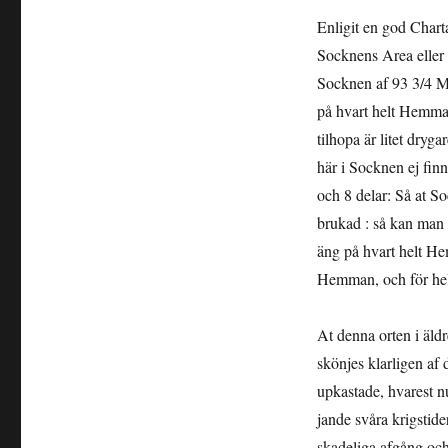
beskrifning
Enligit en god Chart
öfver
Socknens Area eller 
Madesiö
socken,
Socknen af 93 3/4 M
1741
på hvart helt Hemman
tilhopa är litet dryg
här i Socknen ej fin
och 8 delar: Så at S
brukad : så kan man 
äng på hvart helt He
Hemman, och för he
At denna orten i äldr
skönjes klarligen af
upkastade, hvarest nu
jande svåra krigstide
skadeliga afgång och