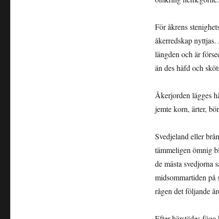
För åkrens stenighets
åkerredskap nyttjas.
längden och är försedd
än des häfd och sköts
Åkerjorden lägges här 
jemte korn, ärter, bö
Svedjeland eller brån
tämmeligen ömnig bl
de mästa svedjorna s
midsommar­tiden på sv
rågen det följande år
Efter härstädes föga 