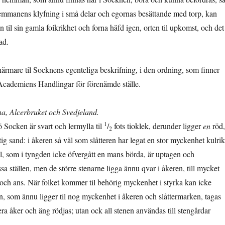
emmanens klyfning i små delar och egornas besättande med torp, kan
til sin gamla foikrikhet och forna häfd igen, orten til upkomst, och det
ad.
mare til Socknens egenteliga beskrifning, i den ordning, som finner
Academiens Handlingar för förenämde ställe.
, Alcerbruket och Svedjeland.
1
Socken är svart och lermylla til
/
fots tioklek, derunder ligger
en
röd,
2
ig sand: i åkeren så väl som slåtteren har legat en stor myckenhet kulrik
el, som i tyngden icke öfvergått en mans börda, är uptagen och
 ställen, men de större stenarne ligga ännu qvar i åkeren, till myc­ket
 och ans. När folket kommer til behörig mycken­het i styrka kan icke
en, som ännu ligger til nog myc­kenhet i åkeren och slåttermarken, tagas
ra åker och äng rödjas; utan ock all stenen användas till stengårdar