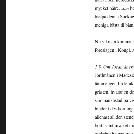
mycket hälre,
som
h
hielpa denna Socknen 
meniga bästa til båtn
Nu vil man komma när
föreslagen i Kongl. 
1 §. Om Jordmånerna
Jordmånen i Madesiö 
tämmeligen fin lerakt
gråsten, hvaraf en d
sammankastad på vissa
hinder i des körning
allenast all den sten
bort, samt mycket me
omkring hemegorne.