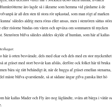
; Humlerötterne äro lagde så i åkrarne som hemma vid gårdarne å de
erofvanpå är all den sten til stora rör upkastad, som man rögt af marken
kunna’ således aldrig mera röras eller ansas, men i stenrören sättas störa
 eller rislorne bindas om våren och upväxa om sommaren til mycken
t. Stenrören blifva således aldeles skylde af humlan, som här af kallas
teshagar.
o här å orten besvärade, dels med ekar och dels med en stor myckenhet
så at gräset med stort besvär kan afslås, derföre ock folket här til bruka
 men bära sig rätt behändigt åt, när de hugga af gräset emellan stenarna,
 del måste blifva qvarstående, så at sådane ängar gifva ganska litet hö
om här kallas Mader och Fly äro nog lägländte, svåra att bärga i vätår o
e.