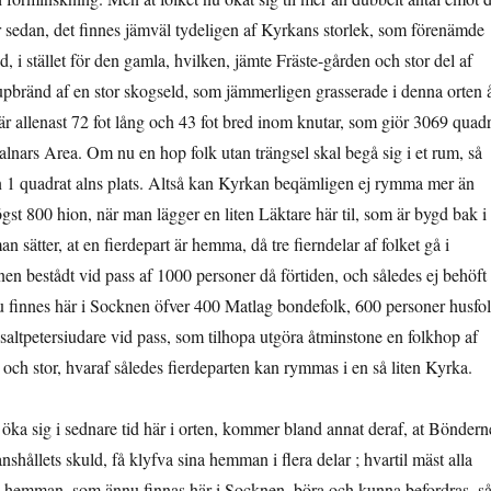
r sedan, det finnes jämväl tydeligen af Kyrkans storlek, som förenämde
äd, i stället för den gamla, hvilken, jämte Fräste-gården och stor del af
pbränd af en stor skogseld, som jämmerligen grasserade i denna orten 
 allenast 72 fot lång och 43 fot bred inom knutar, som giör 3069 quadr
 alnars Area. Om nu en hop folk utan trängsel skal begå sig i et rum, så
n 1 quadrat alns plats. Altså kan Kyrkan beqämligen ej rymma mer än
gst 800 hion, när man lägger en liten Läktare här til, som är bygd bak i
 sätter, at en fierdepart är hemma, då tre fierndelar af folket gå i
en bestådt vid pass af 1000 personer då förtiden, och således ej behöft
 finnes här i Socknen öfver 400 Matlag bondefolk, 600 personer husfol
altpetersiudare vid pass, som tilhopa utgöra åtminstone en folk­hop af
 och stor, hvaraf således fierdeparten kan rymmas i en så liten Kyrka.
 öka sig i sednare tid här i orten, kommer bland annat deraf, at Böndern
nshållets skuld, få klyfva sina hemman i flera delar ; hvartil mäst alla
s hemman, som ännu finnas här i Socknen, böra och kunna befordras, s