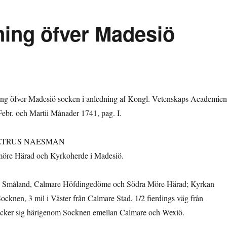
ing öfver Madesiö
ng öfver Madesiö socken i anledning af Kongl. Vetenskaps Academien
Febr. och Martii Månader 1741, pag. I.
. PETRUS NAESMAN
möre Härad och Kyrkoherde i Madesiö.
 i Småland, Calmare Höfdingedöme och Södra Möre Härad; Kyrkan
Socknen, 3 mil i Väster från Calmare Stad, 1/2 fierdings väg från
äcker sig härigenom Socknen emellan Calmare och Wexiö.