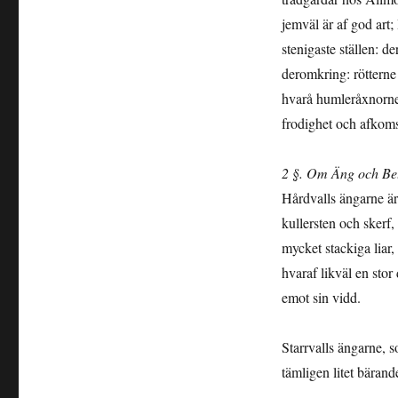
jemväl är af god art
stenigaste ställen: d
deromkring: rötterne 
hvarå humleråxnorne
frodighet och afkoms
2 §. Om Äng och Be
Hårdvalls ängarne är
kullersten och skerf, 
mycket stackiga liar,
hvaraf likväl en stor
emot sin vidd.
Starrvalls ängarne, s
tämligen litet bärand