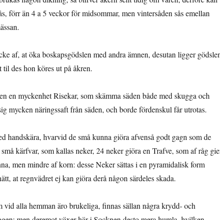
sås, förr än 4 a 5 veckor för midsommar, men vintersåden sås emellan
ässan.
icke af, at öka boskapsgödslen med andra ämnen, desutan ligger gödsle
 til des hon köres ut på åkren.
orten en myckenhet Risekar, som skämma säden både med skugga och
l sig mycken näringssaft från säden, och borde fördenskul får utrotas.
med handskära, hvarvid de små kunna giöra afvenså godt gagn som de
 små kärfvar, som kallas neker, 24 neker giöra en Trafve, som af råg gie
na, men mindre af korn: desse Neker sättas i en pyramidalisk form
nätt, at regnvädret ej kan giöra derå någon särdeles skada.
vid alla hemman äro brukeliga, finnas sällan några krydd- och
ogen; men deremot växer här i Socknen desto mera humla, hvilken