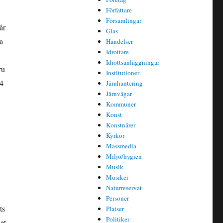
Författare
Församlingar
år
Glas
a
Händelser
Idrottare
Idrottsanläggningar
ru
Institutioner
 4
Järnhantering
Järnvägar
Kommuner
Konst
Konstnärer
Kyrkor
Massmedia
Miljö/hygien
Musik
Musiker
Naturreservat
Personer
ts
Platser
Politiker
et