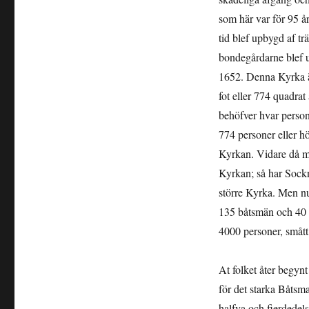
som här var för 95 å
tid blef upbygd af tr
bondegårdarne blef u
1652. Denna Kyrka är
fot eller 774 quadrat
behöfver hvar perso
774 personer eller hö
Kyrkan. Vidare då man
Kyrkan; så har Sockn
större Kyrka. Men nu
135 båtsmän och 40 s
4000 personer, smått
At folket åter begynt
för det starka Båtsma
halfva och fierdedel