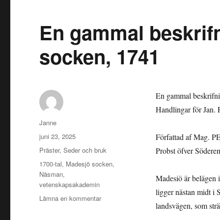
En gammal beskrifn
socken, 1741
En gammal beskrifni
Handlingar för Jan. 
Författare
Janne
Publicerat
juni 23, 2025
Författad af Mag
den
Kategorier
Präster
,
Seder och bruk
Probst öfver Södere
Etiketter
1700-tal
,
Madesjö socken
,
Näsman
,
Madesiö är belägen
vetenskapsakademin
ligger nästan midt i 
till
Lämna en kommentar
landsvägen, som str
En
gammal