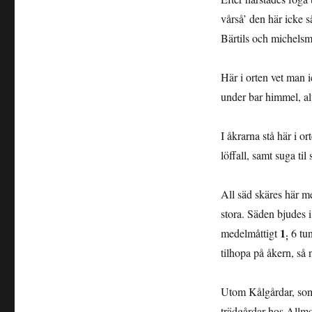
vårså’ den här icke 
Bärtils och michelsm
Här i orten vet man 
under bar himmel, alt
I
åkrarna stå här i 
löffall, samt suga ti
All säd skäres här 
stora. Säden bjudes i
1
medelmåttigt
6 tun
;
tilhopa på åkern, så 
Utom Kålgårdar, som 
trädgårdar hos Allm