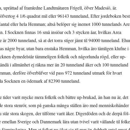
a, uprättad af framledne Landtmätaren Frigell, öfver Madesiö, är.
öfvertog 4 1/6 quadrat mil eller 96143 tunneland, Efter jordeboken best
antal eller hela Hemman; altså belöper sig inemot 1000 tunnelands Are
. I Socknen finnas 16 små insiöar och 3 stycken åar, hvilkas Area
are är 2000 tunneland, så at det torra stiger jämt til 94000 tunneland. Ehu
nas någre byar, utan bara enstaka Hemman, hvilka äro tämligen klufne i
ocknen dymedelstår tämmeligen folkrik och någorlunda rögd, eller up-
ändå i allmänhet ej räkna mer än 20 tunneland åker och 100 tunneland
mman, derföre öfverblifver vid pass 972 tunneland utmark för hvart
la Socknen en ödemark af 82390 tunneland.
e tider varit mycke mera folkrik och bättre up-brukad, än han nu är, det
 de stora stenrör, som på ganska många ställen äro med menniskohänder
 står stora skogen, der tilförne varit åker. Digerdöden och de derpå föl­
r emellan Sverige och Dannemark lära utan tvivel varit vållande til folke
 förminskning. Men at folket nu ökat sig til mer än dubbelt antal emot d