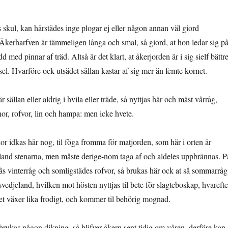
 skul, kan härstädes inge plogar ej eller någon annan väl giord
 Äkerharfven är tämmeligen långa och smal, så giord, at hon ledar sig p
 med pinnar af träd. Altså är det klart, at åkerjorden är i sig sielf bättre
el. Hvarföre ock utsädet sällan kastar af sig mer än femte kornet.
sällan eller aldrig i hvila eller träde, så nyttjas här och mäst vårråg,
nor, rofvor, lin och hampa: men icke hvete.
or idkas här nog, til föga fromma för matjorden, som här i orten är
and stenarna, men måste derige-nom taga af och aldeles uppbrännas. P
ås vinterråg och somligstädes rofvor, så brukas här ock at så sommarråg
edjeland, hvilken mot hösten nyttjas til bete för slagteboskap, hvarefte
et växer lika frodigt, och kommer til be­hörig mognad.
brukas någon dikning, så blifver åkern sent tidig om våren, derföre kan