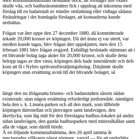
Men kommunalstämman beslutade dock, att förslaget tills vidare
skulle vila, och badhuskommitten fick i uppdrag att inkomma med
förslag till en badanstalt av mindre omfattning eller vidtaga sådana
förändringar i det framlagda förslaget, att kostnaderna kunde
nedsättas.
Frågan var åter uppe den 27 december 1880, då kommitterade
äskade 20,000 kronor av köpingen. Då det ännu ej var utrett, var
medlen kunde tagas, blev frågan åter uppskjuten, men den 15
februari 1881 blev frågan avgjord. Enhälligt beslutade stämman att i
ett blivande bolag taga aktier för 20,000 kronor, och skulle detta
belopp tagas av den vinst, köpingen dels hade innestående och dels
kom att få i Nybro spritvaruförsäljningsbolag. Därjämte skulle
köpingen utan ersättning avstå till det blivande bolaget, så
länge den nu ifrågasatta brunns- och badanstalten såsom sådan
existerade, utan någon ersättning erforderligt jordområde, nämligen
hela den s. k. Linnéa-parken och all den mark, som tillhörde
köpingen däremellan och järnvägen samt landsvägen, den
åkerlycka, som låg mitt för den föreslagna badhus-lokalen på andra
sidan landsvägen, den gamla badhusparken med mineralkällan samt
alla de vägar, som därtill hörde.
Å en följande kommunalstämma, den 26 april samma år
preciserades villkoren något närmare, varvid — för att underlätta