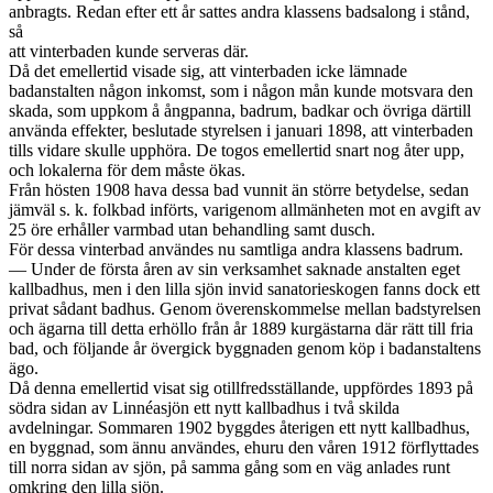
anbragts. Redan efter ett år sattes andra klassens badsalong i stånd,
så
att vinterbaden kunde serveras där.
Då det emellertid visade sig, att vinterbaden icke lämnade
badanstalten någon inkomst, som i någon mån kunde motsvara den
skada, som uppkom å ångpanna, badrum, badkar och övriga därtill
använda effekter, beslutade styrelsen i januari 1898, att vinterbaden
tills vidare skulle upphöra. De togos emellertid snart nog åter upp,
och lokalerna för dem måste ökas.
Från hösten 1908 hava dessa bad vunnit än större betydelse, sedan
jämväl s. k. folkbad införts, varigenom allmänheten mot en avgift av
25 öre erhåller varmbad utan behandling samt dusch.
För dessa vinterbad användes nu samtliga andra klassens badrum.
— Under de första åren av sin verksamhet saknade anstalten eget
kallbadhus, men i den lilla sjön invid sanatorieskogen fanns dock ett
privat sådant badhus. Genom överenskommelse mellan badstyrelsen
och ägarna till detta erhöllo från år 1889 kurgästarna där rätt till fria
bad, och följande år övergick byggnaden genom köp i badanstaltens
ägo.
Då denna emellertid visat sig otillfredsställande, uppfördes 1893 på
södra sidan av Linnéasjön ett nytt kallbadhus i två skilda
avdelningar. Sommaren 1902 byggdes återigen ett nytt kallbadhus,
en byggnad, som ännu användes, ehuru den våren 1912 förflyttades
till norra sidan av sjön, på samma gång som en väg anlades runt
omkring den lilla sjön.