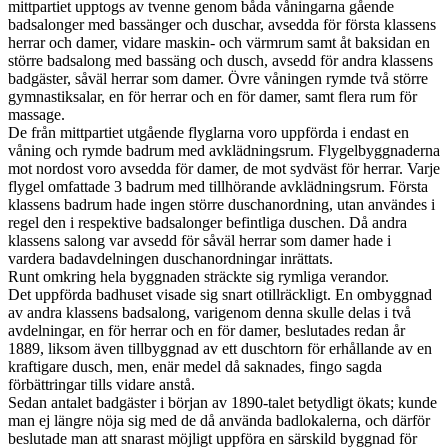
mittpartiet upptogs av tvenne genom båda våningarna gående
badsalonger med bassänger och duschar, avsedda för första klassens
herrar och damer, vidare maskin- och värmrum samt åt baksidan en
större badsalong med bassäng och dusch, avsedd för andra klassens
badgäster, såväl herrar som damer. Övre våningen rymde två större
gymnastiksalar, en för herrar och en för damer, samt flera rum för
massage.
De från mittpartiet utgående flyglarna voro uppförda i endast en
våning och rymde badrum med avklädningsrum. Flygelbyggnaderna
mot nordost voro avsedda för damer, de mot sydväst för herrar. Varje
flygel omfattade 3 badrum med tillhörande avklädningsrum. Första
klassens badrum hade ingen större duschanordning, utan användes i
regel den i respektive badsalonger befintliga duschen. Då andra
klassens salong var avsedd för såväl herrar som damer hade i
vardera badavdelningen duschanordningar inrättats.
Runt omkring hela byggnaden sträckte sig rymliga verandor.
Det uppförda badhuset visade sig snart otillräckligt. En ombyggnad
av andra klassens badsalong, varigenom denna skulle delas i två
avdelningar, en för herrar och en för damer, beslutades redan år
1889, liksom även tillbyggnad av ett duschtorn för erhållande av en
kraftigare dusch, men, enär medel då saknades, fingo sagda
förbättringar tills vidare anstå.
Sedan antalet badgäster i början av 1890-talet betydligt ökats; kunde
man ej längre nöja sig med de då använda badlokalerna, och därför
beslutade man att snarast möjligt uppföra en särskild byggnad för