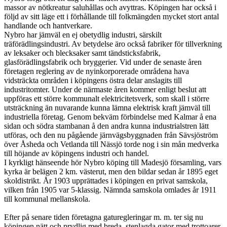
massor av nötkreatur saluhållas och avyttras. Köpingen har också i
följd av sitt läge ett i förhållande till folkmängden mycket stort antal
handlande och hantverkare.
Nybro har jämväl en ej obetydlig industri, särskilt
träförädlingsindustri. Av betydelse äro också fabriker för tillverkning
av leksaker och blecksaker samt tändsticksfabrik,
glasförädlingsfabrik och bryggerier. Vid under de senaste åren
företagen reglering av de nyinkorporerade områdena hava
vidsträckta områden i köpingens östra delar anslagits till
industritomter. Under de närmaste åren kommer enligt beslut att
uppföras ett större kommunalt elektricitetsverk, som skall i större
utsträckning än nuvarande kunna lämna elektrisk kraft jämväl till
industriella företag. Genom bekväm förbindelse med Kalmar å ena
sidan och södra stambanan å den andra kunna industrialstren lätt
utföras, och den nu pågående järnvägsbyggnaden från Sävsjöström
över Åsheda och Vetlanda till Nässjö torde nog i sin mån medverka
till höjande av köpingens industri och handel.
I kyrkligt hänseende hör Nybro köping till Madesjö församling, vars
kyrka är belägen 2 km. västerut, men den bildar sedan år 1895 eget
skoldistrikt. År 1903 upprättades i köpingen en privat samskola,
vilken från 1905 var 5-klassig. Nämnda samskola omlades år 1911
till kommunal mellanskola.
Efter på senare tiden företagna gaturegleringar m. m. ter sig nu
köpingen nätt och prydlig med breda, stenlagda gator med trottoarer,