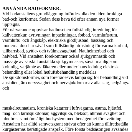
ANVÄNDA BADFORMER.
Vid badanstaltens grundläggning infördes alla den tiden brukliga
bad-och kurformer. Sedan dess hava tid efter annan nya former
upptagits.
För närvarande uppvisar badhuset en fullständig inredning för
kallvattenkur, avrivningar, inpackningar, fotbad, varmluftsrum,
varmlufts- och ångskåp, elektriska glödljusbad, bassäng och
moderna duschar såväl som fullständig utrustning för varma karbad,
tallbarrsbad, gyttje- och tvålmassagebad, Nauheimerbad och
halvbad. Vid anstalten förekommer också sjukgymnastik och
massage av särskilt anställda sjukgymnaster, såväl manlig som
kvinnlig, varjämte av läkaren eller under hans ledning elektrisk
behandling eller lokal hetluftsbehandling meddelas.
De sjukdomsformer, som företrädesvis lämpa sig för behandling vid
anstalten, äro nervsvaghet och nervsjukdomar av alla slag, ledgångs-
och
muskelreumatism, kroniska katarrer i luftvägarna, astma, hjärtfel,
mag- och tarmsjukdomar, äggvitsjuka, bleksot, allmän svaghet och
blodbrist samt ömtåligt hudsystem med benägenhet för svettning.
Anstalten har alltid samvetsgrant strävat efter att kunna tillfredsställa
kurgästernas berättigade anspråk. Före första badsäsongen avsändes