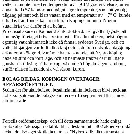
vatten i minuten med en temperatur av + 9 1/2 grader Celsius, ur en
annan källa 57 kannor med något lägre temperatur, samt att ymnig
tillgång på rent och klart vatten med en temperatur av + 7° C. kunde
erhållas från Linnéakällan och från Köpingsbrunnen. Någon
vattenbrist var därför ej att befara.
Provinsialläkaren i Kalmar distrikt doktor J. Tengvall intygade, att
han insåg företaget bliva av stor nytta för allmänheten, helst någon
egentlig vattenkuranstalt icke då fanns i sydöstra Sverige, och att
vattentillgången var fullt tillräcklig och hade för en dylik anläggning
erforderlig köldgrad, varjämte han vitsordade, att Nybro köping
hade ett sunt och torrt läge, och att närmaste trakter däriutill hade
ganska rik tillgång på barrskog, växande å högt belägen sandjord,
varför platsen lämpade sig väl såsom kurort.
BOLAG BILDAS. KÖPINGEN ÖVERTAGER
AFFÄRSFÖRETAGET.
Sedan det för aktiebolaget bestämda minimibeloppet blivit tecknat,
hölls konstituerande bolagsstämma den 16 september 1881 under
kommissarie
Forsells ordförandeskap, och till detta sammanträde hade enligt
protokollet ”aktieägarne talrikt tillstädeskommit”. 302 aktier voro då
tecknade. Bolaget skulle benämnas ”Nybro kallvaltenkuranstalts