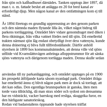
från sjön och kallbadhuset därstädes. Tanken upptogs åter 1897, då
man t. o. m. fattade beslut att anlägga en 20 fot bred kanal av
erforderligt djup. Men någon kanal av den omfattningen kom ej till
stånd.
År 1894 företogs en grundlig upprensning av den genom parken
och den nämnda maden flytande lilla ån, vilket något bidrog till
parkens torrläggning. Området blev vidare genomdraget med diken i
flera riktningar, från vilka vattnet fördes ned till sjön. Då emellertid
trakten närmast sjön låg endast obetydligt över dess vattenyta, kunde
denna dränering ej bliva fullt tillfredsställande. Därför anhöll
styrelsen år 1899 hos kommunalnämnden, att denna ville vid sjöns
utflöde vid Kvarnslättsvägen anbringa afloppstrummor för att sänka
sjöns vattenyta och därigenom torrlägga maden. Denna skulle sedan
användas till ny parkanläggning, och området upptages på en 1900
års prospekt åtföljande karta såsom nyanlagd park. Området ifråga
har emellertid ännu ej blivit någon park men är dock så torrlagt, att
det kan odlas. Den egentliga brunnsparken är ganska, liten men
torde vara tillräcklig, då man strax söder och sydost om densamma
har en vidsträckt, vacker barrskog med resliga, skuggrika furor, en
den härligaste sanatorieskog.
Redan vid badanstaltens öppnande hade styrelsen träffat