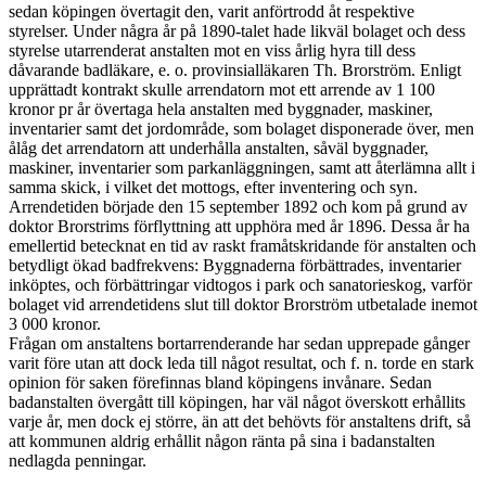
sedan köpingen övertagit den, varit anförtrodd åt respektive
styrelser. Under några år på 1890-talet hade likväl bolaget och dess
styrelse utarrenderat anstalten mot en viss årlig hyra till dess
dåvarande badläkare, e. o. provinsialläkaren Th. Brorström. Enligt
upprättadt kontrakt skulle arrendatorn mot ett arrende av 1 100
kronor pr år övertaga hela anstalten med byggnader, maskiner,
inventarier samt det jordområde, som bolaget disponerade över, men
ålåg det arrendatorn att underhålla anstalten, såväl byggnader,
maskiner, inventarier som parkanläggningen, samt att återlämna allt i
samma skick, i vilket det mottogs, efter inventering och syn.
Arrendetiden började den 15 september 1892 och kom på grund av
doktor Brorstrims förflyttning att upphöra med år 1896. Dessa år ha
emellertid betecknat en tid av raskt framåtskridande för anstalten och
betydligt ökad badfrekvens: Byggnaderna förbättrades, inventarier
inköptes, och förbättringar vidtogos i park och sanatorieskog, varför
bolaget vid arrendetidens slut till doktor Brorström utbetalade inemot
3 000 kronor.
Frågan om anstaltens bortarrenderande har sedan upprepade gånger
varit före utan att dock leda till något resultat, och f. n. torde en stark
opinion för saken förefinnas bland köpingens invånare. Sedan
badanstalten övergått till köpingen, har väl något överskott erhållits
varje år, men dock ej större, än att det behövts för anstaltens drift, så
att kommunen aldrig erhållit någon ränta på sina i badanstalten
nedlagda penningar.