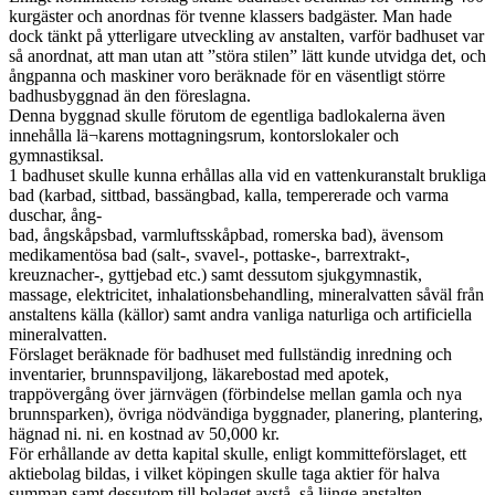
kurgäster och anordnas för tvenne klassers badgäster. Man hade
dock tänkt på ytterligare utveckling av anstalten, varför badhuset var
så anordnat, att man utan att ”störa stilen” lätt kunde utvidga det, och
ångpanna och maskiner voro beräknade för en väsentligt större
badhusbyggnad än den föreslagna.
Denna byggnad skulle förutom de egentliga badlokalerna även
innehålla lä¬karens mottagningsrum, kontorslokaler och
gymnastiksal.
1 badhuset skulle kunna erhållas alla vid en vattenkuranstalt brukliga
bad (karbad, sittbad, bassängbad, kalla, tempererade och varma
duschar, ång-
bad, ångskåpsbad, varmluftsskåpbad, romerska bad), ävensom
medikamentösa bad (salt-, svavel-, pottaske-, barrextrakt-,
kreuznacher-, gyttjebad etc.) samt dessutom sjukgymnastik,
massage, elektricitet, inhalationsbehandling, mineralvatten såväl från
anstaltens källa (källor) samt andra vanliga naturliga och artificiella
mineralvatten.
Förslaget beräknade för badhuset med fullständig inredning och
inventarier, brunnspaviljong, läkarebostad med apotek,
trappövergång över järnvägen (förbindelse mellan gamla och nya
brunnsparken), övriga nödvändiga byggnader, planering, plantering,
hägnad ni. ni. en kostnad av 50,000 kr.
För erhållande av detta kapital skulle, enligt kommitteförslaget, ett
aktiebolag bildas, i vilket köpingen skulle taga aktier för halva
summan samt dessutom till bolaget avstå, så liinge anstalten