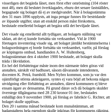
visserligen det begärda lånet, men först efter omröstning (104 röster
mot 48), men då beslutet överklagades, ehuru det senare fastställdes,
begagnade sig bolaget då ej av medgivandet. När å bolagsstämma
den 31 mars 1896 upplysts, att inga pengar funnes för bestridande
av löpande utgifter, utan att enskild person måst förskottera,
beslutade emellertid bolaget att begära utfå det beviljade lånet.
Det visade sig emellertid allt tydligare, att bolagets ställning var
sådan, att det ej kunde fortsätta sin verksamhet. Vid år 1900
företagen inventering visade sig, att bolaget jämlikt bestämmelserna i
bolagsordningen ej borde fortsätta sin verksamhet, varför, på förslag
av köpingens ombud, handlanden A. W. Hultenberg,
bolagsstämman den 4 oktober 1900 beslutade, att bolaget skulla
träda i likvidation.
En hel del förbättringar måste inom den närmaste tiden göras vid
anstalten, särskilt vid badhuset, såsom dåvarande intendenten,
docenten K. Petrå, framhöll. Men Nybro kommun, som ju var den
ojämförligt största aktieägaren, syntes ej vara böjd att bekosta någon
utvidgning eller förbättring av anstalten, därest kommunen ej bleve
ensam ägare av densamma. På grund därav och då bolagets skulder
överstege tillgångarna med 28 230 kronor 01 öre, beslutades
enhälligt den 9 november 1900, på förslag av fabrikör G. Richter, att
bolaget skulle upplösas.
Den 20 i samma månad beslutade kom munalstämman, att
badanstaltens hela egendom skulle inköpas för kommunens räkning,