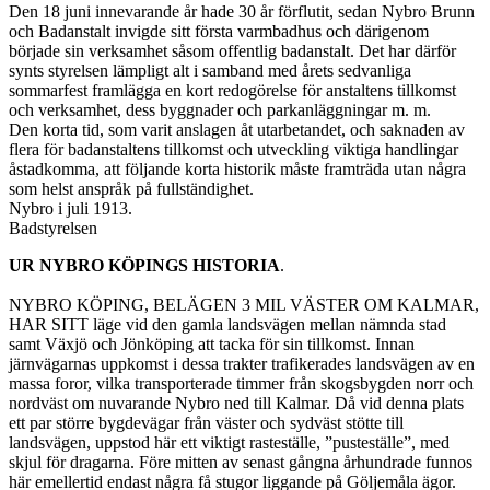
Den 18 juni innevarande år hade 30 år förflutit, sedan Nybro Brunn
och Badanstalt invigde sitt första varmbadhus och därigenom
började sin verksamhet såsom offentlig badanstalt. Det har därför
synts styrelsen lämpligt alt i samband med årets sedvanliga
sommarfest framlägga en kort redogörelse för anstaltens tillkomst
och verksamhet, dess byggnader och parkanläggningar m. m.
Den korta tid, som varit anslagen åt utarbetandet, och saknaden av
flera för badanstaltens tillkomst och utveckling viktiga handlingar
åstadkomma, att följande korta historik måste framträda utan några
som helst anspråk på fullständighet.
Nybro i juli 1913.
Badstyrelsen
UR NYBRO KÖPINGS HISTORIA
.
NYBRO KÖPING, BELÄGEN 3 MIL VÄSTER OM KALMAR,
HAR SITT läge vid den gamla landsvägen mellan nämnda stad
samt Växjö och Jönköping att tacka för sin tillkomst. Innan
järnvägarnas uppkomst i dessa trakter trafikerades landsvägen av en
massa foror, vilka transporterade timmer från skogsbygden norr och
nordväst om nuvarande Nybro ned till Kalmar. Då vid denna plats
ett par större bygdevägar från väster och sydväst stötte till
landsvägen, uppstod här ett viktigt rasteställe, ”pusteställe”, med
skjul för dragarna. Före mitten av senast gångna århundrade funnos
här emellertid endast några få stugor liggande på Göljemåla ägor.