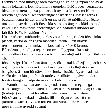
I samband med tillbyggnaden företogs en grundlig reparation av de
gamla lokalerna. Den förefintliga grunden förbättrades, verandorna
blevo cementerade, nya pannor och nya maskiner samt bättre
rörledningar cch duschanorduingar anskaffades. Bassängerna i
badsalongerna höjdes ungefär en meter för att möjliggöra lättare
urtappning av dem, och första klassens bassänger bekläddes med
kakel. Den maskinella anordningen vid badhuset utfördes av
fabrikör F. W. Engström i Nybro.
Under arbetets utförande gjordes vissa ändringar i den först tänkta
planen, varför de anslagna medeln ej räckte, utan krävde
reparationerna sammanlagt en kostnad av 34 360 kronor.
Efter denna grundliga reparation och tillbyggnad framstår
varmbadhuset med 25 enskilda badrum – enligt sakkunnigt utlåtande
såsom fullt
förstklassigt. Under förutsättning av ökat antal badbetjäning och viss
reglering av badtiderna kan det mottaga ett betydligt större antal
badgäster, än som för närvarande brukar besöka Nybro badanstalt,
varför det en lång tid framåt torde vara tillräckligt, även under
förutsättning att badgästernas antal betydligt ökas.
— Varmbadhuset har använts ej endast under den egentliga
badsäsongen om sommaren, utan det har dessutom en dag i veckan
(lördagar) varit öppet för allmänheten även under vintern.
För sådana vinterbad användes till en början endast ett rum
(kontorslokalen), i vilken fördenskull särskild för vattnets
uppvärmning avsedd apparat