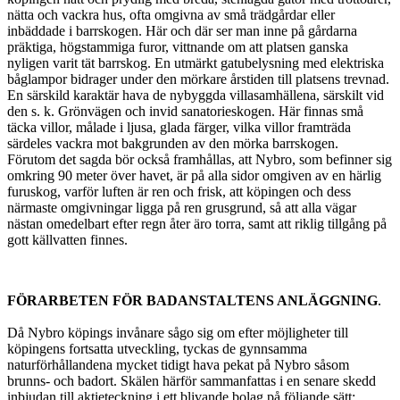
nätta och vackra hus, ofta omgivna av små trädgårdar eller
inbäddade i barrskogen. Här och där ser man inne på gårdarna
präktiga, högstammiga furor, vittnande om att platsen ganska
nyligen varit tät barrskog. En utmärkt gatubelysning med elektriska
båglampor bidrager under den mörkare årstiden till platsens trevnad.
En särskild karaktär hava de nybyggda villasamhällena, särskilt vid
den s. k. Grönvägen och invid sanatorieskogen. Här finnas små
täcka villor, målade i ljusa, glada färger, vilka villor framträda
särdeles vackra mot bakgrunden av den mörka barrskogen.
Förutom det sagda bör också framhållas, att Nybro, som befinner sig
omkring 90 meter över havet, är på alla sidor omgiven av en härlig
furuskog, varför luften är ren och frisk, att köpingen och dess
närmaste omgivningar ligga på ren grusgrund, så att alla vägar
nästan omedelbart efter regn åter äro torra, samt att riklig tillgång på
gott källvatten finnes.
FÖRARBETEN FÖR BADANSTALTENS ANLÄGGNING
.
Då Nybro köpings invånare sågo sig om efter möjligheter till
köpingens fortsatta utveckling, tyckas de gynnsamma
naturförhållandena mycket tidigt hava pekat på Nybro såsom
brunns- och badort. Skälen härför sammanfattas i en senare skedd
inbjudan till aktieteckning i ett blivande bolag på följande sätt: