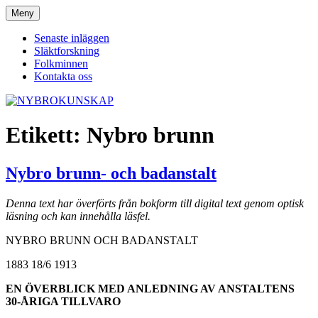
Hoppa
Meny
NYBROKUNSKAP
till
innehåll
Senaste inläggen
Släktforskning
Folkminnen
Kontakta oss
Etikett:
Nybro brunn
Nybro brunn- och badanstalt
Denna text har överförts från bokform till digital text genom optisk
läsning och kan innehålla läsfel.
NYBRO BRUNN OCH BADANSTALT
1883 18/6 1913
EN ÖVERBLICK MED ANLEDNING AV ANSTALTENS
30-ÅRIGA TILLVARO