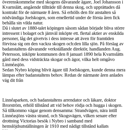
överenskommelse med skogens dåvarande ägare, Joel Johansson i
Kvarnslätt, angående tillträde till denna skog, och upprättades då
kontrakt för de närmaste 8 åren. Så erhölls den för anstalten så
nödvändiga Joelskogen, som emellertid under de första åren fick
behålla sin vilda natur.
Då i slutet av 1880-talet köpingen såsom sådan började bliva större
intressent i bolaget och jämväl inköpte ett. flertal aktier av enskilda
personer, låg det givetvis i dess intresse att även för framtiden
förvissa sig om den vackra skogen och:den lilla sjön. På förslag av
badanstaltens dåvarande verkställande direktör, handlanden Aug.
Petersson, inköpte kommunen den 8 januari 1890 hela Kvarnslätts
gård med dess vidsträckta skogar och ägor, vilka helt omgåvo
Linméasjön.
Sedan Nybro köping blivit ägare till Joelskogen, kunde denna mera
lämpas efter badanstaltens behov. Redan de närmaste åren anlades
väg dit från
Linnéaparken, och badanstaltens arrendator och läkare, doktor
Brorström, erhöll tillstånd att vid behov rödja och hugga i skogen.
Så tillkommo vägar genom densamma: Strandvägen, nära intill
Linnéasjöns västra strand, och Skogsvägen, vilken senare efter
drottning Victorias besök i Nybro i samband med
hemslöjdsutställningen år 1910 med nådigt tillstånd kallats