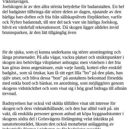
Viktoriavägen.
Joelskogen är av den allra största betydelse för badanstalten. En hel
del badgäster tillbringa där större delen av dagen, njutande av den
härliga barr-doften och fria från sällskapslivets förpliktelser, varför
ock Nybro badanstalt, till stor del tack vare sin härliga Joelskog,
blivit en värdefull rekreationsort. Då skogen ligger alldeles invid
brunnsparken, är den lätt tillgänglig även
för de sjuka, som ej kunna underkasta sig större ansträngning och
långa promenader. På alla vägar, vackra platser och utsiktspunkter i
skogen äro behövliga viloplatser anbragta; men vistelsen i det fria
kan göras ännu angenämare, enär varje familj, kotteri eller enskild
badgäst., som så önskar, kan få sitt eget lilla ”bo” på den plats, han
själv utser, och bliva dessa ”bon” på anstaltens bekostnad för­sedda
med enkla bord och bänkar, en anordning, som möjliggöres genom
skogens vidsträckthet och som visat sig i hög grad bidraga till allmän
trevnad.
Badstyrelsen har också vid skilda tillfällen visat sitt intresse för
skogen och dess vidmakthållande, och den har alltid varit på. sin
vakt, då enskilda personer genom anbud att köpa byggnadstomter i
skogens södra del i Grön­vägens förlängning velat inkräkta på
sanatorieområdet, liksom den också motarbetat anläggning av