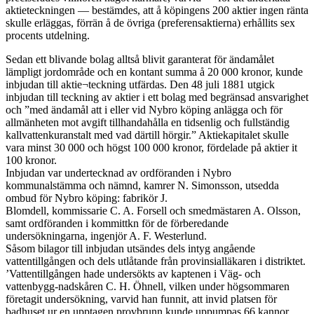
aktieteckningen — bestämdes, att å köpingens 200 aktier ingen ränta
skulle erläggas, förrän å de övriga (preferensaktierna) erhållits sex
procents utdelning.
Sedan ett blivande bolag alltså blivit garanterat för ändamålet
lämpligt jordområde och en kontant summa å 20 000 kronor, kunde
inbjudan till aktie¬teckning utfärdas. Den 48 juli 1881 utgick
inbjudan till teckning av aktier i ett bolag med begränsad ansvarighet
och ”med ändamål att i eller vid Nybro köping anlägga och för
allmänheten mot avgift tillhandahålla en tidsenlig och fullständig
kallvattenkuranstalt med vad därtill hörgir.” Aktiekapitalet skulle
vara minst 30 000 och högst 100 000 kronor, fördelade på aktier it
100 kronor.
Inbjudan var undertecknad av ordföranden i Nybro
kommunalstämma och nämnd, kamrer N. Simonsson, utsedda
ombud för Nybro köping: fabrikör J.
Blomdell, kommissarie C. A. Forsell och smedmästaren A. Olsson,
samt ordföranden i kommittkn för de förberedande
undersökningarna, ingenjör A. F. Westerlund.
Såsom bilagor till inbjudan utsändes dels intyg angående
vattentillgången och dels utlåtande från provinsialläkaren i distriktet.
’Vattentillgången hade undersökts av kaptenen i Väg- och
vattenbygg-nadskåren C. H. Öhnell, vilken under högsommaren
företagit undersökning, varvid han funnit, att invid platsen för
badhuset ur en upptagen provbrunn kunde uppumpas 66 kannor