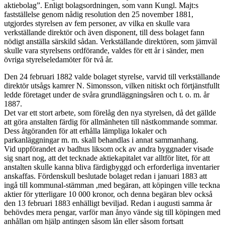
aktiebolag”. Enligt bolagsordningen, som vann Kungl. Majt:s
fastställelse genom nådig resolution den 25 november 1881,
utgjordes styrelsen av fem personer, av vilka en skulle vara
verkställande direktör och även disponent, till dess bolaget fann
nödigt anställa särskild sådan. Verkställande direktören, som jämväl
skulle vara styrelsens ordförande, valdes för ett år i sänder, men
övriga styrelseledamöter för två år.
Den 24 februari 1882 valde bolaget styrelse, varvid till verkställande
direktör utsågs kamrer N. Simonsson, vilken nitiskt och förtjänstfullt
ledde företaget under de svåra grundläggningsåren och t. o. m. år
1887.
Det var ett stort arbete, som förelåg den nya styrelsen, då det gällde
att göra anstalten färdig för allmänheten till nästkommande sommar.
Dess åtgöranden för att erhålla lämpliga lokaler och
parkanläggningar m. m. skall behandlas i annat sammanhang.
Vid uppförandet av badhus liksom ock av andra byggnader visade
sig snart nog, att det tecknade aktiekapitalet var alltför litet, för att
anstalten skulle kanna bliva färdigbyggd och erforderliga inventarier
anskaffas. Fördenskull beslutade bolaget redan i januari 1883 att
ingå till kommunal-stämman ,med begäran, att köpingen ville teckna
aktier för ytterligare 10 000 kronor, och denna begäran blev också
den 13 februari 1883 enhälligt beviljad. Redan i augusti samma år
behövdes mera pengar, varför man ånyo vände sig till köpingen med
anhållan om hjälp antingen såsom lån eller såsom fortsatt