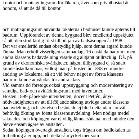
kontor och mottagningsrum för läkaren, ävensom privatbostad åt
honom, så att de då till kontor
och mottagningsrum använda lokalerna i badhuset kunde apteras till
badrum. Uppförandet av denna byggnad blev emellertid uppskjutet,
så att. den stod färdig först till början av badsäsongen år 1898.
Det var emellertid endast obetydlig hjälp, som denna åtgärd kunde
lämna. Man erhöll visserligen sammanlagt 16 enskilda badrum, men
andra klassens badavdelning visade sig alltjämt otillräcklig. Då, på
grund av ekonomiska svårigheter, någon tillbyggnad ej så snart
kunde åstadkommas, vidtog man på hösten år 1898 en mindre
ändring av lokalerna, så att vid behov något av första klassens
badrum kunde användas för andra klass.
Vid samma tid företogs också uppsnyggning och modernisering av
samtliga bad- och avklädningsrum, med inventarier.
Hösten 1899 påpekade intendenten, docent Petrén, ånyo
nödvändigheten av att till följande säsong utvidga andra klassens
badavdelning, och styrelsen beslutade ej blott detta utan jämväl
behövlig ökning av första klassens avdelning. Men nödiga medel
saknades, och köpingen var ej villig lämna sådana, med mindre den
bleve ensam ägare av anstalten.
Sedan köpingen övertagit anstalten, togs frågan om badlokalernas
förbättring åter upp, och detta så mycket mer som