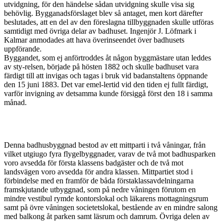
utvidgning, för den händelse sådan utvidgning skulle visa sig
behövlig. Bygganadsförslaget blev så antaget, men kort därefter
beslutades, att en del av den föreslagna tillbyggnaden skulle utföras
samtidigt med övriga delar av badhuset. Ingenjör J. Löfmark i
Kalmar anmodades att hava överinseendet över badhusets
uppförande.
Byggandet, som ej anförtroddes åt någon byggmästare utan leddes
av sty-relsen, började på hösten 1882 och skulle badhuset vara
färdigt till att invigas och tagas i bruk vid badanstaltens öppnande
den 15 juni 1883. Det var emel-lertid vid den tiden ej fullt färdigt,
varför invigning av detsamma kunde försiggå först den 18 i samma
månad.
Denna badhusbyggnad bestod av ett mittparti i två våningar, från
vilket utgiugo fyra flygelbyggnader, varav de två mot badhusparken
voro avsedda för första klassens badgäster och de två mot
landsvägen voro avsedda för andra klassen. Mittpartiet stod i
förbindelse med en framför de båda förstaklassavdelningarna
framskjutande utbyggnad, som på nedre våningen förutom en
mindre vestibul rymde kontorslokal och läkarens mottagningsrum
samt på övre våningen societetslokal, bestående av en mindre salong
med balkong åt parken samt läsrum och damrum. Övriga delen av