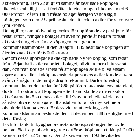
aktieteckning. Den 22 augusti samma år beslutade köpingen —
likaledes enhälligt — att fortsätta aktieteckningen i bolaget med 6
000 kronor. Våren 1884 måste bolaget återigen vända sig till
köpingen, som den 23 april beslutade att teckna aktier för ytterligare
(om kronor.
De utgifter, som nödvändiggjordes för uppförande av paviljong för
restauration, tvingade bolaget att även följande år begära fortsatt
aktie-teckning eller lån av köpingen, och genom
kommunalstämmobeslut den 20 april 1885 beslutade köpingen att
åter teckna aktier för 6 000 kronor.
Genom dessa upprepade aktieköp hade Nybro köping, som redan
från början haft aktiemajoritet i bolaget, blivit än mera intresserat
däri, och man började arbeta på att köpingen skulle bliva ensam
ägare av anstalten. Inköp av enskilda personers aktier kunde ej vara
svårt, då någon utdelning aldrig förekommit. Därför föreslog
kommunalnämnden redan år 1888 på förord av anstaltens intendent,
doktor Brorström, att köpingen efter hand skulle av de enskilda
aktieägarne inköpa deras aktier till 1:3 av nominella värdet och
således bliva ensam ägare till anstalten för att så mycket mera
obehindrat kunna verka för dess vidare utveckling, och
kommunalstämman beslutade den 18 december 1888 i enlighet med
detta förslag.
I och för tänkt tillbyggnad av restaurationspaviljongen behövde
bolaget ökat kapital och begärde därför av köpingen ett lån på 7 000
kronor mot 4 1/2 % ränta. Den 27 september 1893 beviljades