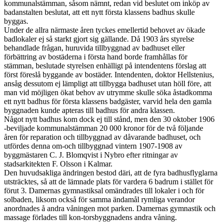
kommunalstämman, såsom nämnt, redan vid beslutet om inköp av
badanstalten beslutat, att ett nytt första klassens badhus skulle
byggas.
Under de allra närmaste åren tyckes emellertid behovet av ökade
badlokaler ej så starkt gjort sig gällande. Då 1903 års styrelse
behandlade frågan, huruvida tillbyggnad av badhuset eller
förbättring av bostäderna i första hand borde framhållas för
stämman, beslutade styrelsen enhälligt på intendentens förslag att
först föreslå byggande av bostäder. Intendenten, doktor Hellstenius,
ansåg dessutom ej lämpligt att tillbygga badhuset utan höll före, att
man vid möjligen ökat behov av utrymme skulle söka åstadkomma
ett nytt badhus för första klassens badgäster, varvid hela den gamla
byggnaden kunde apteras till badhus för andra klassen.
Något nytt badhus kom dock ej till stånd, men den 30 oktober 1906
-beviljade kommunalstämman 20 000 kronor för de två följande
åren för reparation och tillbyggnad av dåvarande badhuset, och
utfördes denna om-och tillbyggnad vintern 1907-1908 av
byggmästaren C. J. Blomqvist i Nybro efter ritningar av
stadsarkitekten F. Olsson i Kalmar.
Den huvudsakliga ändringen bestod däri, att de fyra badhusflyglarna
utsträcktes, så att de lämnade plats för vardera 6 badrum i stället för
förut 3. Damernas gymnastiksal omändrades till lokaler i och för
solbaden, liksom också för samma ändamål rymliga verandor
anordnades å andra våningen mot parken. Damernas gymnastik och
massage förlades till kon-torsbyggnadens andra våning.