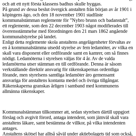
och att ett nytt första klassens badhus skulle byggas.
På grund av dessa beslut övergick anstalten från början av år 1901 i
köpingens ägo, och den 18 november 1901 stadfäste
kommunalstämman reglemente för ”Nybro brunn och badanstalt”,
ett reglemente, som den 22 december 1903 något modifierades till
överensstämmelse med förordningen den 21 mars 1862 angående
kommunalstyrelse på landet.
Enligt detta reglemente skola anstaltens angelägenheter förvaltas av
en å kommunalstämma utsedd styrelse av fem ledamöter, av vilka en
skall vara disponent eller ordförande samt en kamrer, om så finnes
nödigt. Ledamöterna i styrelsen väljas för 4 år. Av de valda
ledamöterna utser stämman en till ordförande. Denna är såsom
verkställande direktör ansvarig för räkenskapernas ordentliga
förande, men styrelsens samtliga ledamöter äro gemensamt
ansvariga för anstaltens kontanta medel och övriga tillgångar.
Räkenskaperna granskas årligen i samband med kommunens
allmänna räkenskaper.
Kommunalstämman tillkommer att, sedan styrelsen därtill uppgjort
förslag och avgivit förord, antaga intendent, som jämväl skall vara
anstaltens läkare, samt bestämma de villkor, på vilka intendenten
antages.
Anstaltens skötsel har alltså såväl under aktiebolagets tid som också,