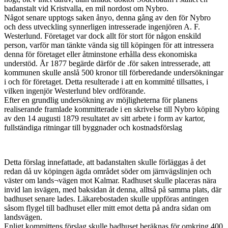
badanstalt vid Kristvalla, en mil nordost om Nybro.
Något senare upptogs saken ånyo, denna gång av den för Nybro
och dess utveckling synnerligen intresserade ingenjören A. F.
Westerlund. Företaget var dock allt för stort för någon enskild
person, varför man tänkte vända sig till köpingen för att intressera
denna för företaget eller åtminstone erhålla dess ekonomiska
understöd. År 1877 begärde därför de .för saken intresserade, att
kommunen skulle anslå 500 kronor till förberedande undersökningar
i och för företaget. Detta resulterade i att en kommitté tillsattes, i
vilken ingenjör Westerlund blev ordförande.
Efter en grundlig undersökning av möjligheterna för planens
realiserande framlade kommitterade i en skrivelse till Nybro köping
av den 14 augusti 1879 resultatet av sitt arbete i form av kartor,
fullständiga ritningar till byggnader och kostnadsförslag
Detta förslag innefattade, att badanstalten skulle förläggas å det
redan då uv köpingen ägda området söder om järnvägslinjen och
väster om lands¬vägen mot Kalmar. Radhuset skulle placeras nära
invid lan isvägen, med baksidan åt denna, alltså på samma plats, där
badhuset senare lades. Läkarebostaden skulle uppföras antingen
såsom flygel till badhuset eller mitt emot detta på andra sidan om
landsvägen.
Enligt kommittens förslag skulle badhuset beräknas för omkring 400