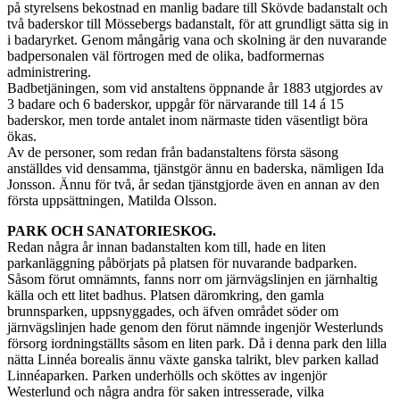
på styrelsens bekostnad en manlig badare till Skövde badanstalt och
två baderskor till Mössebergs badanstalt, för att grundligt sätta sig in
i badaryrket. Genom mångårig vana och skolning är den nuvarande
badpersonalen väl förtrogen med de olika, badformernas
administrering.
Badbetjäningen, som vid anstaltens öppnande år 1883 utgjordes av
3 badare och 6 baderskor, uppgår för närvarande till 14 á 15
baderskor, men torde antalet inom närmaste tiden väsentligt böra
ökas.
Av de personer, som redan från badanstaltens första säsong
anställdes vid densamma, tjänstgör ännu en baderska, nämligen Ida
Jonsson. Ännu för två, år sedan tjänstgjorde även en annan av den
första uppsättningen, Matilda Olsson.
PARK OCH SANATORIESKOG.
Redan några år innan badanstalten kom till, hade en liten
parkanläggning påbörjats på platsen för nuvarande badparken.
Såsom förut omnämnts, fanns norr om järnvägslinjen en järnhaltig
källa och ett litet badhus. Platsen däromkring, den gamla
brunnsparken, uppsnyggades, och äfven området söder om
järnvägslinjen hade genom den förut nämnde ingenjör Westerlunds
försorg iordningställts såsom en liten park. Då i denna park den lilla
nätta Linnéa borealis ännu växte ganska talrikt, blev parken kallad
Linnéaparken. Parken underhölls och sköttes av ingenjör
Westerlund och några andra för saken intresserade, vilka