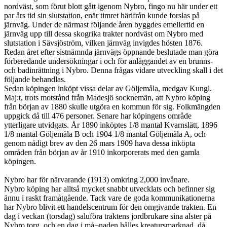
nordväst, som förut blott gått igenom Nybro, fingo nu här under ett
par års tid sin slutstation, enär timret härifrån kunde forslas på
järnväg. Under de närmast följande åren byggdes emellertid en
järnväg upp till dessa skogrika trakter nordväst om Nybro med
slutstation i Sävsjöström, vilken järnväg invigdes hösten 1876.
Redan året efter sistnämnda järnvägs öppnande beslutade man göra
förberedande undersökningar i och för anläggandet av en brunns-
och badinrättning i Nybro. Denna frågas vidare utveckling skall i det
följande behandlas.
Sedan köpingen inköpt vissa delar av Göljemåla, medgav Kungl.
Maj:t, trots motstånd från Madesjö socknemän, att Nybro köping
från början av 1880 skulle utgöra en kommun för sig. Folkmängden
uppgick då till 476 personer. Senare har köpingens område
ytterligare utvidgats. År 1890 inköptes 1/8 mantal Kvarnslätt, 1896
1/8 mantal Göljemåla B och 1904 1/8 mantal Göljemåla A, och
genom nådigt brev av den 26 mars 1909 hava dessa inköpta
områden från början av år 1910 inkorporerats med den gamla
köpingen.
Nybro har för närvarande (1913) omkring 2,000 invånare.
Nybro köping har alltså mycket snabbt utvecklats och befinner sig
ännu i raskt framåtgående. Tack vare de goda kommunikationerna
har Nybro blivit ett handelscentrum för den omgivande trakten. En
dag i veckan (torsdag) saluföra traktens jordbrukare sina alster på
Nybro torg, och en dag i må¬naden hålles kreatursmarknad, då