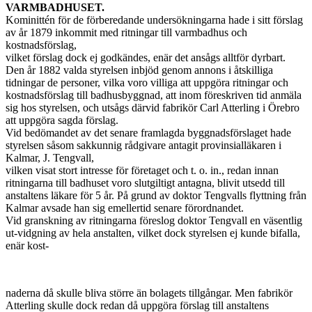
VARMBADHUSET.
Kominittén för de förberedande undersökningarna hade i sitt förslag
av år 1879 inkommit med ritningar till varmbadhus och
kostnadsförslag,
vilket förslag dock ej godkändes, enär det ansågs alltför dyrbart.
Den år 1882 valda styrelsen inbjöd genom annons i åtskilliga
tidningar de personer, vilka voro villiga att uppgöra ritningar och
kostnadsförslag till badhusbyggnad, att inom föreskriven tid anmäla
sig hos styrelsen, och utsågs därvid fabrikör Carl Atterling i Örebro
att uppgöra sagda förslag.
Vid bedömandet av det senare framlagda byggnadsförslaget hade
styrelsen såsom sakkunnig rådgivare antagit provinsialläkaren i
Kalmar, J. Tengvall,
vilken visat stort intresse för företaget och t. o. in., redan innan
ritningarna till badhuset voro slutgiltigt antagna, blivit utsedd till
anstaltens läkare för 5 år. På grund av doktor Tengvalls flyttning från
Kalmar avsade han sig emellertid senare förordnandet.
Vid granskning av ritningarna föreslog doktor Tengvall en väsentlig
ut-vidgning av hela anstalten, vilket dock styrelsen ej kunde bifalla,
enär kost-
naderna då skulle bliva större än bolagets tillgångar. Men fabrikör
Atterling skulle dock redan då uppgöra förslag till anstaltens