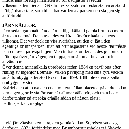
industriella företag i närheten av för badgäster av­sedda
villasamhällen. Sedan 1S97 finnes särskild vid badanstalten anställd
trädgårdsmästare, som bl. a. har vården av parken och skogen sig
anförtrodd.
JÄRNKÄLLOR.
Den sedan gammalt kända järnhaltiga källan i gamla brunnsparken
är redan nämnd. Den användes ett 10-tal år efter badanstaltens
tillkomst. Det var dock en viss svårighet, att den ej låg i den
egentliga brunnsparken, utan att brunnsgästerna vid besök där måste
passera över järnvägslinjen. Men tillträdet underlättades genom en
trätrappa över järnvägen, en trappa, som ännu är bevarad och
användbar.
Över denna mineralkälla uppfördes redan 1884 en paviljong efter
ritning av ingenjör Lötmark, vilken paviljong med sina fyra vackra
små, tornbyggnader stod kvar till år 1899. 1888 blev denna källa
ombyggd av sten.
Svårigheten att hava den enda mineralkällan placerad på andra sidan
järnvägen gjorde sig för varje år alltmer gällande, och man hade
därför tankar på att söka erhålla sådan på någon plats i
badhusparkzn, möjligen
invid järnvägsbanken nära, den gamla källan. Styrelsen satte sig
därför år 1892 i förbindelse med Brunnborrningsbolaget i Skövde,