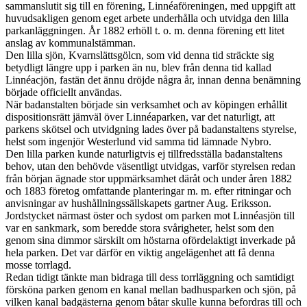
sammanslutit sig till en förening, Linnéaföreningen, med uppgift att
huvudsakligen genom eget arbete underhålla och utvidga den lilla
parkanläggningen. År 1882 erhöll t. o. m. denna förening ett litet
anslag av kommunalstämman.
Den lilla sjön, Kvarnslättsgölcn, som vid denna tid sträckte sig
betydligt längre upp i parken än nu, blev från denna tid kallad
Linnéacjön, fastän det ännu dröjde några år, innan denna benämning
började officiellt användas.
När badanstalten började sin verksamhet och av köpingen erhållit
dispositionsrätt jämväl över Linnéaparken, var det naturligt, att
parkens skötsel och utvidgning lades över på badanstaltens styrelse,
helst som ingenjör Westerlund vid samma tid lämnade Nybro.
Den lilla parken kunde naturligtvis ej tillfredsställa badanstaltens
behov, utan den behövde väsentligt utvidgas, varför styrelsen redan
från början ägnade stor uppmärksamhet däråt och under åren 1882
och 1883 företog omfattande planteringar m. m. efter ritningar och
anvisningar av hushållningssällskapets gartner Aug. Eriksson.
Jordstycket närmast öster och sydost om parken mot Linnéasjön till
var en sankmark, som beredde stora svårigheter, helst som den
genom sina dimmor särskilt om höstarna ofördelaktigt inverkade på
hela parken. Det var därför en viktig angelägenhet att få denna
mosse torrlagd.
Redan tidigt tänkte man bidraga till dess torrläggning och samtidigt
försköna parken genom en kanal mellan badhusparken och sjön, på
vilken kanal badgästerna genom båtar skulle kunna befordras till och