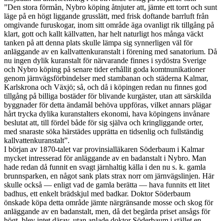
”Den stora förmån, Nybro köping åtnjuter att, jämte ett torrt och sunt
läge på en högt liggande grusslätt, med frisk doftande barrluft från
omgivande furuskogar, inom sitt område äga ovanligt rik tillgång på
klart, gott och kallt källvatten, har helt naturligt hos många väckt
tanken på att denna plats skulle lämpa sig synnerligen väl för
anläggande av en kallvattenkuranstalt i förening med sanatorium. Då
nu ingen dylik kuranstalt för närvarande finnes i sydöstra Sverige
och Nybro köping på senare tider erhållit goda komtnunikationer
genom järnvägsförbindelser med stambanan och städerna Kalmar,
Karlskrona och Växjö; så, och då i köpingen redan nu finnes god
tillgång på billiga bostäder för blivande kurgäster, utan att särskilda
byggnader för detta ändamål behöva uppföras, vilket annars plägar
hårt trycka dylika kuranstalters ekonomi, hava köpingens invånare
beslutat att, till fördel både för sig själva och kringliggande orter,
med snaraste söka härstädes upprätta en tidsenlig och fullständig
kallvattenkuranstalt”.
I början av 1870-talet var provinsialläkaren Söderbaum i Kalmar
mycket intresserad för anläggande av en badanstalt i Nybro. Man
hade redan då funnit en svagt järnhaltig källa i den nu s. k. gamla
brunnsparken, en något sank plats strax norr om järnvägslinjen. Här
skulle också — enligt vad de gamla berätta — hava funnits ett litet
badhus, ett enkelt brädskjul med badkar. Doktor Söderbaum
önskade köpa detta område jämte närgränsande mosse och skog för
anläggande av en badanstalt, men, då det begärda priset ansågs för
högt, blev intet därav, utan anlade doktor Söderbaum i stället en