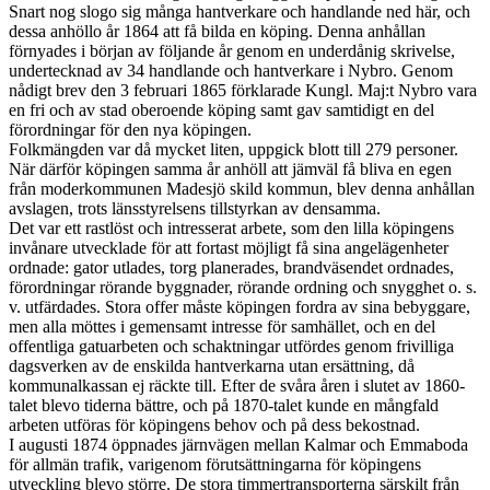
Snart nog slogo sig många hantverkare och handlande ned här, och
dessa anhöllo år 1864 att få bilda en köping. Denna anhållan
förnyades i början av följande år genom en underdånig skrivelse,
undertecknad av 34 handlande och hantverkare i Nybro. Genom
nådigt brev den 3 februari 1865 förklarade Kungl. Maj:t Nybro vara
en fri och av stad oberoende köping samt gav samtidigt en del
förordningar för den nya köpingen.
Folkmängden var då mycket liten, uppgick blott till 279 personer.
När därför köpingen samma år anhöll att jämväl få bliva en egen
från moderkommunen Madesjö skild kommun, blev denna anhållan
avslagen, trots länsstyrelsens tillstyrkan av densamma.
Det var ett rastlöst och intresserat arbete, som den lilla köpingens
invånare utvecklade för att fortast möjligt få sina angelägenheter
ordnade: gator utlades, torg planerades, brandväsendet ordnades,
förordningar rörande byggnader, rörande ordning och snygghet o. s.
v. utfärdades. Stora offer måste köpingen fordra av sina bebyggare,
men alla möttes i gemensamt intresse för samhället, och en del
offentliga gatuarbeten och schaktningar utfördes genom frivilliga
dagsverken av de enskilda hantverkarna utan ersättning, då
kommunalkassan ej räckte till. Efter de svåra åren i slutet av 1860-
talet blevo tiderna bättre, och på 1870-talet kunde en mångfald
arbeten utföras för köpingens behov och på dess bekostnad.
I augusti 1874 öppnades järnvägen mellan Kalmar och Emmaboda
för allmän trafik, varigenom förutsättningarna för köpingens
utveckling blevo större. De stora timmertransporterna särskilt från