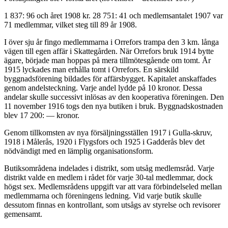
1 837: 96 och året 1908 kr. 28 751: 41 och medlemsantalet 1907 var
71 medlemmar, vilket steg till 89 år 1908.
I över sju år fingo medlemmarna i Orrefors trampa den 3 km. långa
vägen till egen affär i Skattegården. När Orrefors bruk 1914 bytte
ägare, började man hoppas på mera tillmötesgående om tomt. År
1915 lyckades man erhålla tomt i Orrefors. En särskild
byggnadsförening bildades för affärsbygget. Kapitalet anskaffades
genom andelsteckning. Varje andel lydde på 10 kronor. Dessa
andelar skulle successivt inlösas av den kooperativa föreningen. Den
11 november 1916 togs den nya butiken i bruk. Byggnadskostnaden
blev 17 200: — kronor.
Genom tillkomsten av nya försäljningsställen 1917 i Gulla-skruv,
1918 i Målerås, 1920 i Flygsfors och 1925 i Gadderås blev det
nödvändigt med en lämplig organisationsform.
Butiksområdena indelades i distrikt, som utsåg medlemsråd. Varje
distrikt valde en medlem i rådet för varje 30-tal medlemmar, dock
högst sex. Medlemsrådens uppgift var att vara förbindelseled mellan
medlemmarna och föreningens ledning. Vid varje butik skulle
dessutom finnas en kontrollant, som utsågs av styrelse och revisorer
gemensamt.