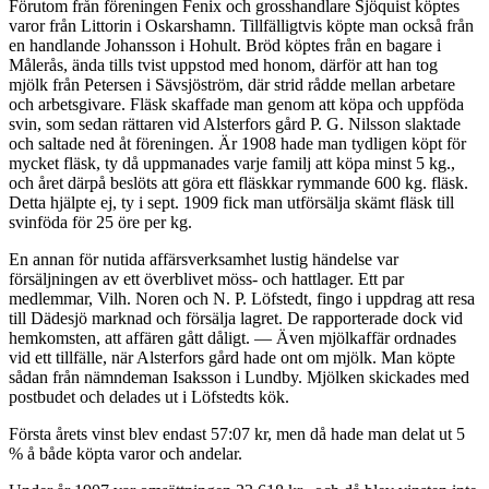
Förutom från föreningen Fenix och grosshandlare Sjöquist köptes
varor från Littorin i Oskarshamn. Tillfälligtvis köpte man också från
en handlande Johansson i Hohult. Bröd köptes från en bagare i
Målerås, ända tills tvist uppstod med honom, därför att han tog
mjölk från Petersen i Sävsjöström, där strid rådde mellan arbetare
och arbetsgivare. Fläsk skaffade man genom att köpa och uppföda
svin, som sedan rättaren vid Alsterfors gård P. G. Nilsson slaktade
och saltade ned åt föreningen. Är 1908 hade man tydligen köpt för
mycket fläsk, ty då uppmanades varje familj att köpa minst 5 kg.,
och året därpå beslöts att göra ett fläskkar rymmande 600 kg. fläsk.
Detta hjälpte ej, ty i sept. 1909 fick man utförsälja skämt fläsk till
svinföda för 25 öre per kg.
En annan för nutida affärsverksamhet lustig händelse var
försäljningen av ett överblivet möss- och hattlager. Ett par
medlemmar, Vilh. Noren och N. P. Löfstedt, fingo i uppdrag att resa
till Dädesjö marknad och försälja lagret. De rapporterade dock vid
hemkomsten, att affären gått dåligt. — Även mjölkaffär ordnades
vid ett tillfälle, när Alsterfors gård hade ont om mjölk. Man köpte
sådan från nämndeman Isaksson i Lundby. Mjölken skickades med
postbudet och delades ut i Löfstedts kök.
Första årets vinst blev endast 57:07 kr, men då hade man delat ut 5
% å både köpta varor och andelar.