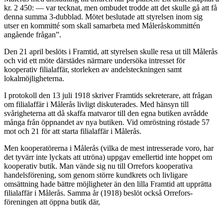
kr. 2 450: — var tecknat, men ombudet trodde att det skulle gå att få
denna summa 3-dubblad. Mötet beslutade att styrelsen inom sig
utser en kommitté som skall samarbeta med Måleråskommittén
angående frågan”.
Den 21 april beslöts i Framtid, att styrelsen skulle resa ut till Målerås
och vid ett möte därstädes närmare undersöka intresset för
kooperativ filialaffär, storleken av andelsteckningen samt
lokalmöjligheterna.
I protokoll den 13 juli 1918 skriver Framtids sekreterare, att frågan
om filialaffär i Målerås livligt diskuterades. Med hänsyn till
svårigheterna att då skaffa matvaror till den egna butiken avrådde
många från öppnandet av nya butiken. Vid omröstning röstade 57
mot och 21 för att starta filialaffär i Målerås.
Men kooperatörerna i Målerås (vilka de mest intresserade voro, har
det tyvärr inte lyckats att utröna) uppgav emellertid inte hoppet om
kooperativ butik. Man vände sig nu till Orrefors kooperativa
handelsförening, som genom större kundkrets och livligare
omsättning hade bättre möjligheter än den lilla Framtid att upprätta
filialaffär i Målerås. Samma år (1918) beslöt också Orrefors-
föreningen att öppna butik där,