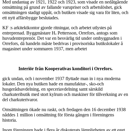
Med undantag av 1921, 1922 och 1923, som visade en nedåt­gående
omsättning på grund av fallande varupriser och arbets­löshet, gick
omsättningen stadigt uppåt, och butiken visade sig vara för liten, och
ett nytt affärsbygge beslutades.
KF :s arkitektkontor gjorde ritningar, och arbetet utlystes på
entreprenad. Byggmästare H
.
Pettersson, Orrefors, antogs som
huvudentreprenör. Det var en besvärlig tid under ombyggnaden i
Orrefors, då handeln måste bedrivas i provisoriska butikslokaler å
magasinet under sommaren 1937, men arbetet
Interiör från Kooperativas konditori i Orrefors.
gick undan, och i november 1937 flyttade man in i nya moderna
lokaler. Den nya butiken hade en manufaktur-, sko-och
husgerådsavdelning, en speceriavdelning samt särskild
charkuteributik med stort kylrum och maskiner för tillverkning av en
del charkuterivaror.
Omsättningen ökade nu raskt, och fredagen den 16 december 1938
nåddes 1 million i omsättning för första gången i föreningens
historia.
Inom föreningen hade i flera år diskuterats lämpligheten av ett eget