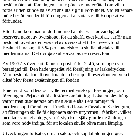
beslöt mötet, att föreningen skulle göra sig underrättad om vilka
fördelar den kunde ha av att ansluta sig till Förbundet. Vid ett senare
möte beslöt emellertid föreningen att ansluta sig till Kooperativa
förbundet.
Efter hand kom man underfund med att det var nödvändigt att
reservera något av överskottet för att skaffa eget kapital, varför man
beslöt att överföra en viss del av överskottet till en reservfond.
Beslutet innebar, att 5 % per handelskrona skulle utbetalas till
medlemmarna. Det övriga skulle avsättas i en reservfond.
Av 1905 års överskott fanns en post på kr. 2: 45, som ingen var
berättigad till. Den hade uppstått vid försäljning av läske­drycker.
Man beslöt därför att överföra detta belopp till re­servfonden, vilket
alltså blev första avsättningen till fonden.
Emellertid kom flera och ville ha medlemskap i föreningen, och
föreningen började att få allt större omfattning. Lokalen blev trång,
varför man diskuterade om man skulle låta flera familjer få
medlemskap i föreningen. Emellertid lovade förvaltare Slettengren,
att föreningen skulle få disponera större utrymmen i fabriken, vilket
med tacksamhet antogs, varpå styrelsen själv gjorde de ändringar
som voro nödvändiga, för att lokalen skulle bliva mera lämplig.
Utvecklingen fortsatte, om än sakta, och kapitalbildningen gick