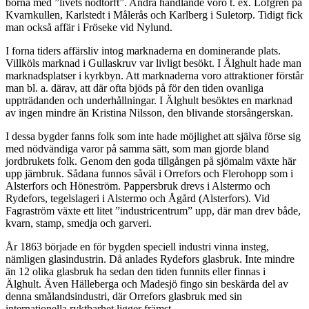
borna med ”livets nödtorft”. Andra handlande voro t. ex. Löfgren på
Kvarnkullen, Karlstedt i Målerås och Karlberg i Suletorp. Tidigt fick
man också affär i Fröseke vid Nylund.
I forna tiders affärsliv intog marknaderna en dominerande plats.
Villköls marknad i Gullaskruv var livligt besökt. I Älghult hade man
marknadsplatser i kyrkbyn. Att marknaderna voro attraktioner förstår
man bl. a. därav, att där ofta bjöds på för den tiden ovanliga
uppträdanden och underhållningar. I Älghult besöktes en marknad
av ingen mindre än Kristina Nilsson, den blivande storsångerskan.
I dessa bygder fanns folk som inte hade möjlighet att själva förse sig
med nödvändiga varor på samma sätt, som man gjorde bland
jordbrukets folk. Genom den goda tillgången på sjömalm växte här
upp järnbruk. Sådana funnos såväl i Orrefors och Flerohopp som i
Alsterfors och Höneström. Pappersbruk drevs i Alstermo och
Rydefors, tegelslageri i Alstermo och Ågård (Alsterfors). Vid
Fagraström växte ett litet ”industricentrum” upp, där man drev både,
kvarn, stamp, smedja och garveri.
År 1863 började en för bygden speciell industri vinna insteg,
nämligen glasindustrin. Då anlades Rydefors glasbruk. Inte mindre
än 12 olika glasbruk ha sedan den tiden funnits eller finnas i
Älghult. Även Hälleberga och Madesjö fingo sin beskärda del av
denna smålandsindustri, där Orrefors glasbruk med sin
internationella ryktbarhet ligger främst.