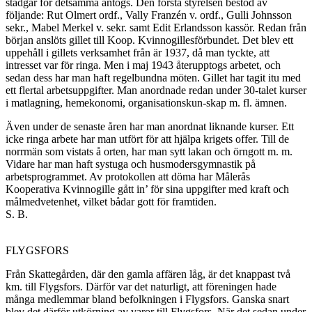
stadgar för detsamma antogs. Den första styrelsen bestod av
följande: Rut Olmert ordf., Vally Franzén v. ordf., Gulli Johnsson
sekr., Mabel Merkel v. sekr. samt Edit Erlandsson kassör. Redan från
början anslöts gillet till Koop. Kvinnogillesförbundet. Det blev ett
uppehåll i gillets verksamhet från är 1937, då man tyckte, att
intresset var för ringa. Men i maj 1943 återupptogs arbetet, och
sedan dess har man haft regelbundna möten. Gillet har tagit itu med
ett flertal arbetsuppgifter. Man anordnade redan under 30-talet kurser
i matlagning, hemekonomi, organisationskun-skap m. fl. ämnen.
Även under de senaste åren har man anordnat liknande kur­ser. Ett
icke ringa arbete har man utfört för att hjälpa krigets offer. Till de
norrmän som vistats å orten, har man sytt lakan och örngott m. m.
Vidare har man haft systuga och husmoders­gymnastik på
arbetsprogrammet. Av protokollen att döma har Målerås
Kooperativa Kvinnogille gått in’ för sina uppgifter med kraft och
målmedvetenhet, vilket bådar gott för framtiden.
S. B.
FLYGSFORS
Från Skattegården, där den gamla affären låg, är det knappast två
km. till Flygsfors. Därför var det naturligt, att föreningen hade
många medlemmar bland befolkningen i Flygsfors. Ganska snart
blev det därför utkörning av varor till Flygsfors. När det sedan under