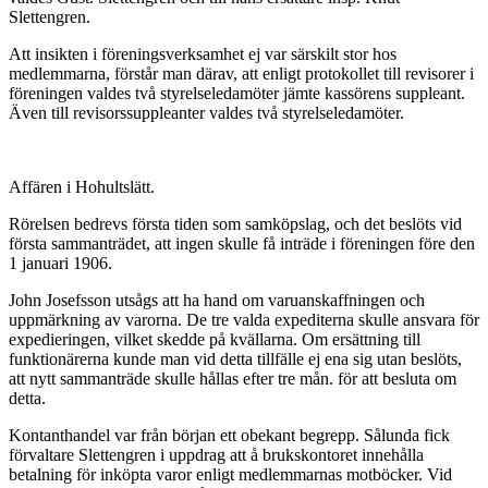
Slettengren.
Att insikten i föreningsverksamhet ej var särskilt stor hos
medlemmarna, förstår man därav, att enligt protokollet till revisorer i
föreningen valdes två styrelseledamöter jämte kassörens suppleant.
Även till revisorssuppleanter valdes två sty­relseledamöter.
Affären i Hohultslätt.
Rörelsen bedrevs första tiden som samköpslag, och det be­slöts vid
första sammanträdet, att ingen skulle få inträde i föreningen före den
1 januari 1906.
John Josefsson utsågs att ha hand om varuanskaffningen och
uppmärkning av varorna. De tre valda expediterna skulle an­svara för
expedieringen, vilket skedde på kvällarna. Om ersätt­ning till
funktionärerna kunde man vid detta tillfälle ej ena sig utan beslöts,
att nytt sammanträde skulle hållas efter tre mån. för att besluta om
detta.
Kontanthandel var från början ett obekant begrepp. Sålunda fick
förvaltare Slettengren i uppdrag att å brukskontoret innehålla
betalning för inköpta varor enligt medlemmarnas motböcker. Vid