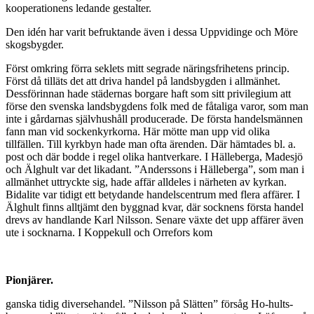
kooperationens ledande gestalter.
Den idén har varit befruktande även i dessa Uppvidinge och Möre
skogsbygder.
Först omkring förra seklets mitt segrade näringsfrihetens princip.
Först då tilläts det att driva handel på landsbygden i allmänhet.
Dessförinnan hade städernas borgare haft som sitt privilegium att
förse den svenska landsbygdens folk med de fåtaliga varor, som man
inte i gårdarnas självhushåll produ­cerade. De första handelsmännen
fann man vid sockenkyrkor­na. Här mötte man upp vid olika
tillfällen. Till kyrkbyn hade man ofta ärenden. Där hämtades bl. a.
post och där bodde i regel olika hantverkare. I Hälleberga, Madesjö
och Älghult var det likadant. ”Anderssons i Hälleberga”, som man i
allmänhet uttryckte sig, hade affär alldeles i närheten av kyrkan.
Bidalite var tidigt ett betydande handelscentrum med flera affärer. I
Älghult finns alltjämt den byggnad kvar, där socknens första handel
drevs av handlande Karl Nilsson. Senare växte det upp affärer även
ute i socknarna. I Koppekull och Orrefors kom
Pionjärer.
ganska tidig diversehandel. ”Nilsson på Slätten” försåg Ho-hults-