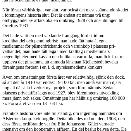
När första världskriget var slut, var också det mest spän­nande skedet
i föreningens historia slut. Det är endast att nämna två ting:
ombyggandet av affärslokalen omkring 1928 och anslutningen till
Orrefors 1931.
Det hade varit en med växlande framgång förd strid mot
kredithandel och penningbrist; man hade fått huta åt egna
medlemmar för pilsnerdrickande och varuinköp i platsens pri­
vathandel; man hade fått taga i med krafttag i medlemmars
oegentligheter med kassan och butikens varor. Ja, man fick t. o. m.
uppleva det pinsamma att anmoda länsman Kjellerstedt bevaka
föreningens fordran i en f. d. styrelsemedlems konkurs.
Även om omsättningen första året var relativt hög, sjönk den dock,
så att den år 1910 var endast 19 100 kr., men ändå var man djärv
nog att då sätta i verket nya projekt, som förut nämnts. Sedan
platsens privataffär lagts ned 1927, blev föreningens utveckling
mera jämn och säker. Omsättningen har hållit sig omkring 100 000
kr. Förra året var den 131 641 kr.
Framtids historia vore inte fullständig, om ingenting nämndes om
Alsterfors koop. kvinnogille. Detta bildades redan i dec. 1908, och
dess första ordförande var fru Elin Johansson. Gillet värnade
intensivt om den kooperativa affären. En del beslut belysa detta. De