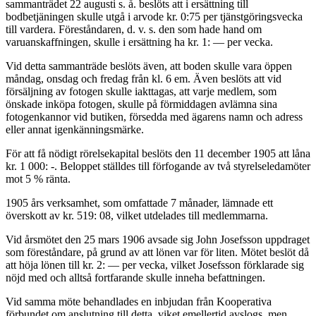
sammanträdet 22 augusti s. å. beslöts att i ersättning till
bodbetjäningen skulle utgå i arvode kr. 0:75 per tjänstgöringsvecka
till vardera. Föreståndaren, d. v. s. den som hade hand om
varuanskaffningen, skulle i ersättning ha kr. 1: — per vecka.
Vid detta sammanträde beslöts även, att boden skulle vara öppen
måndag, onsdag och fredag från kl. 6 em. Även beslöts att vid
försäljning av fotogen skulle iakttagas, att varje medlem, som
önskade inköpa fotogen, skulle på förmiddagen avlämna sina
fotogenkannor vid butiken, försedda med ägarens namn och adress
eller annat igenkänningsmärke.
För att få nödigt rörelsekapital beslöts den 11 december 1905 att låna
kr. 1 000: -. Beloppet ställdes till förfogande av två styrelseledamöter
mot 5 % ränta.
1905 års verksamhet, som omfattade 7 månader, lämnade ett
överskott av kr. 519: 08, vilket utdelades till medlemmarna.
Vid årsmötet den 25 mars 1906 avsade sig John Josefsson uppdraget
som föreståndare, på grund av att lönen var för liten. Mötet beslöt då
att höja lönen till kr. 2: — per vecka, vilket Josefsson förklarade sig
nöjd med och alltså fortfarande skulle inneha befattningen.
Vid samma möte behandlades en inbjudan från Kooperativa
förbundet om anslutning till detta, viket emellertid avslogs, men