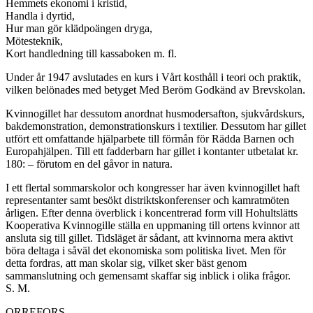
Hemmets ekonomi i kristid,
Handla i dyrtid,
Hur man gör klädpoängen dryga,
Mötesteknik,
Kort handledning till kassaboken m. fl.
Under år 1947 avslutades en kurs i Vårt kosthåll i teori och praktik,
vilken belönades med betyget Med Beröm Godkänd av Brevskolan.
Kvinnogillet har dessutom anordnat husmodersafton, sjuk­vårdskurs,
bakdemonstration, demonstrationskurs i textilier. Dessutom har gillet
utfört ett omfattande hjälparbete till förmån för Rädda Barnen och
Europahjälpen. Till ett fadderbarn har gillet i kontanter utbetalat kr.
180: – förutom en del gåvor in natura.
I ett flertal sommarskolor och kongresser har även kvinno­gillet haft
representanter samt besökt distriktskonferenser och kamratmöten
årligen. Efter denna överblick i koncentrerad form vill Hohultslätts
Kooperativa Kvinnogille ställa en uppmaning till ortens kvinnor att
ansluta sig till gillet. Tidsläget är sådant, att kvinnorna mera aktivt
böra deltaga i såväl det ekonomiska som politiska livet. Men för
detta fordras, att man skolar sig, vilket sker bäst genom
sammanslutning och gemensamt skaffar sig inblick i olika frågor.
S. M.
ORREFORS