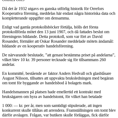
Då det år 1932 utgavs en ganska utförlig historik för Orre­fors
Kooperativa förening, meddelas här endast några histo­riska data och
kompletterande uppgifter om densamma.
Enligt vad gamla protokollsböcker förtälja, hölls det första
protokollförda mötet den 13 juni 1907, och då fattades beslut om
föreningens bildande. Detta protokoll, som var fört av David
Rosander, förmäler att Oskar Rosander meddelade mötets ändamål:
bildande av en kooperativ handelsförening.
De närvarande beslutade, ”att genast bestämma priset på andelarna”,
vilket blev 10 kr. 39 personer tecknade sig för till­sammans 260
andelar.
En kommitté, bestående av faktor Anders Hedvall och glasblåsare
August Nilsson, tillsattes att uppvakta bruksledningen med begäran
om tomt för byggande av handelsbod å bolagets mark.
Handelsmannen på platsen hade emellertid ett kontrakt med
bruksägaren om hyra av handelstomt, för vilket han betalade
1 000: — kr. per år, men som samtidigt stipulerade, att ingen
konkurrent skulle tillåtas att arrendera. Framställningen om tomt blev
därför avslagen. Frågan, var butiken skulle förläggas, fick därför