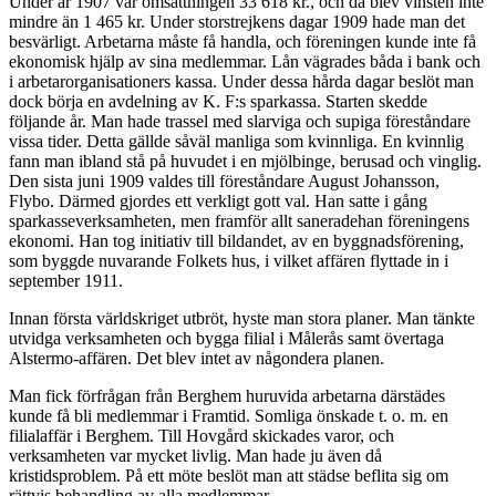
Under år 1907 var omsättningen 33 618 kr., och då blev vin­sten inte
mindre än 1 465 kr. Under storstrejkens dagar 1909 hade man det
besvärligt. Arbetarna måste få handla, och före­ningen kunde inte få
ekonomisk hjälp av sina medlemmar. Lån vägrades båda i bank och
i arbetarorganisationers kassa. Under dessa hårda dagar beslöt man
dock börja en avdelning av K. F:s sparkassa. Starten skedde
följande år. Man hade trassel med slarviga och supiga föreståndare
vissa tider. Detta gällde såväl manliga som kvinnliga. En kvinnlig
fann man ibland stå på huvudet i en mjölbinge, berusad och vinglig.
Den sista juni 1909 valdes till föreståndare August Johansson,
Flybo. Därmed gjordes ett verkligt gott val. Han satte i gång
sparkasseverksamheten, men framför allt saneradehan föreningens
ekonomi. Han tog initiativ till bildandet, av en byggnadsförening,
som byggde nuvarande Folkets hus, i vilket affären flyttade in i
september 1911.
Innan första världskriget utbröt, hyste man stora planer. Man tänkte
utvidga verksamheten och bygga filial i Målerås samt övertaga
Alstermo-affären. Det blev intet av någondera planen.
Man fick förfrågan från Berghem huruvida arbetarna där­städes
kunde få bli medlemmar i Framtid. Somliga önskade t. o. m. en
filialaffär i Berghem. Till Hovgård skickades varor, och
verksamheten var mycket livlig. Man hade ju även då
kristidsproblem. På ett möte beslöt man att städse beflita sig om
rättvis behandling av alla medlemmar.