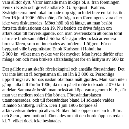
vara alltför dyrt. Varor ämnade man inköpa bl. a. frän föreningen
Fenix i Kosta och grosshandlare S. G. Sjöquist i Kalmar.
Svårigheterna med lokal tornade upp sig, och det blev en kritisk tid.
Den 16 juni 1906 hölls möte, där frågan om föreningens vara eller
icke vara diskuterades. Mötet höll på så långe, att man beslöt
fortsätta diskussionen den 19. Nu beslöts att driva frågan om
affärslokal till förverkligande, och man överenskom att ordna tomt
närmare brukssamhället å Södra Rås ägor eller också arrendera
bruksaffären, som nu innehades av bröderna Löfgren. För en
byggnad ville byggmästare Enok Karlsson i Hohult ha
3 000 kr., vilket man tyckte var för mycket. Man hyrde därför efter
många om och men brukets affärsfastighet för en årshyra av 600 kr.
Det gällde nu att skaffa rörelsekapital och anställa föreståndare. Det
var inte lätt att få borgensmän till ett lån å 3 000 kr. Personliga
uppoffringar av för oss nästan ofattbara mått gjordes. Man kom inte i
gång i alla fall förrän 1906, då man på ett möte tecknade 2 070 kr. i
andelar. Samma år beslöt man också att köpa varor genom K. F., där
man var medlem redan från början. Föreståndarplatsen
utannonserades, och till föreståndare bland 14 sökande valdes
Rinaldo Sahlberg, Frånö. Den 1 juli 1906 började så
affärsverksamheten på allvar. Butiken hölls öppen mellan kl. 8 fm.
och 8 em., men motion inlämnades om att den borde öppnas redan
kl. 7, vilket dock icke beslutades.