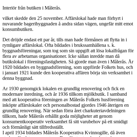
Interiör från butiken i Målerås.
vilket skedde den 25 november. Affärslokal hade man förhyrt i
nuvarande bageribyggnaden å andra sidan vägen, ungefär mitt emot
konsumbutiken.
Det dröjde endast ett par år, tills man hade förmånen att flytta in i
rymligare affärslokal. Ofta bildades i brukssamhällena s. k.
byggnadsföreningar, som tog som sin uppgift att lösa lokalfrågan för
flera av arbetarnas organisationer. Icke sällan inredde man då
butikslokal i föreningsfastigheten. Så gjorde man även i Målerås. År
1920 bildades en byggnadsförening, som uppförde Folkets hus, och
i januari 1921 kunde den kooperativa affären börja sin verksamhet i
denna byggnad.
Ar 1930 genomgick lokalen en grundlig renovering och fick en
modernare inredning, och år 1936 tillkom mjölkbutik. I samband
med att kooperativa föreningen av Målerås Folkets husförening
inköpte affärslokaler och personalbostad gjordes 1946 återigen en
grundlig renovering. När sedan förra året charku­teriavdelningen
tillkom, hade Målerås erhållit goda möjligheter att genom
konsumentkooperativ verksamhet få sitt varubehov på ett smidigt
och förmånligt sätt tillfredsställt.
I april 1934 bildades Målerås Kooperativa Kvinnogille, då även