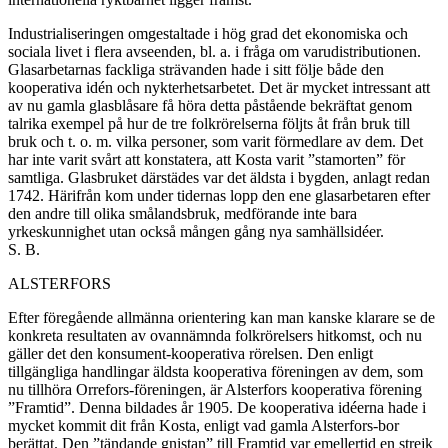
Industrialiseringen omgestaltade i hög grad det ekonomiska och
sociala livet i flera avseenden, bl. a. i fråga om varudistri­butionen.
Glasarbetarnas fackliga strävanden hade i sitt följe både den
kooperativa idén och nykterhetsarbetet. Det är mycket intressant att
av nu gamla glasblåsare få höra detta påstående bekräftat genom
talrika exempel på hur de tre folkrörelserna följts åt från bruk till
bruk och t. o. m. vilka personer, som varit förmedlare av dem. Det
har inte varit svårt att konstatera, att Kosta varit ”stamorten” för
samtliga. Glasbruket därstädes var det äldsta i bygden, anlagt redan
1742. Härifrån kom under tidernas lopp den ene glasarbetaren efter
den andre till olika smålandsbruk, medförande inte bara
yrkeskunnighet utan också mången gång nya samhällsidéer.
S. B.
ALSTERFORS
Efter föregående allmänna orientering kan man kanske kla­rare se de
konkreta resultaten av ovannämnda folkrörelsers hit­komst, och nu
gäller det den konsument-kooperativa rörelsen. Den enligt
tillgängliga handlingar äldsta kooperativa föreningen av dem, som
nu tillhöra Orrefors-föreningen, är Alsterfors kooperativa förening
”Framtid”. Denna bildades år 1905. De kooperativa idéerna hade i
mycket kommit dit från Kosta, enligt vad gamla Alsterfors-bor
berättat. Den ”tändande gnistan” till Framtid var emellertid en strejk