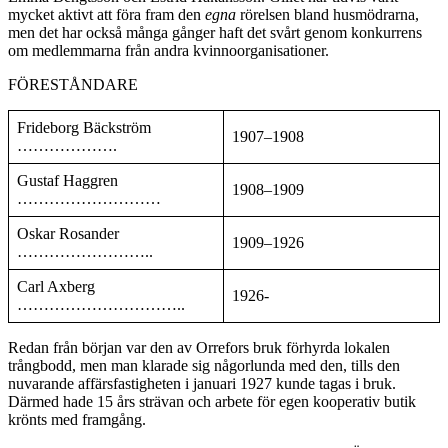
mycket aktivt att föra fram den
egna
rörelsen bland husmödrarna,
men det har också många gånger haft det svårt genom konkurrens
om medlemmarna från andra kvinnoorganisationer.
FÖRESTÅNDARE
Frideborg Bäckström
1907–1908
……………….
Gustaf Haggren
1908–1909
………………………
Oskar Rosander
1909–1926
……………………..
Carl Axberg
1926-
…………………………..
Redan från början var den av Orrefors bruk förhyrda loka­len
trångbodd, men man klarade sig någorlunda med den, tills den
nuvarande affärsfastigheten i januari 1927 kunde tagas i bruk.
Därmed hade 15 års strävan och arbete för egen kooperativ butik
krönts med framgång.