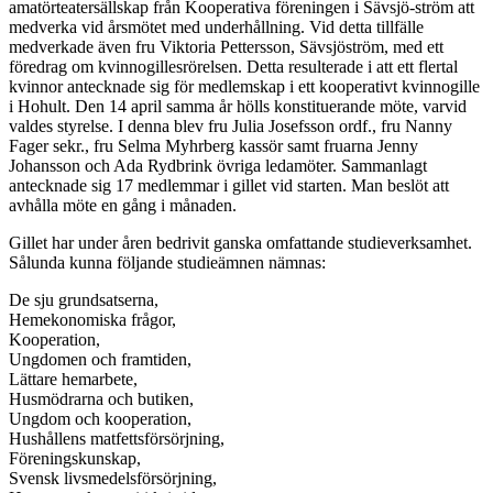
amatörteatersällskap från Kooperativa föreningen i Sävsjö-ström att
medverka vid årsmötet med underhållning. Vid detta tillfälle
medverkade även fru Viktoria Pettersson, Sävsjöström, med ett
föredrag om kvinnogillesrörelsen. Detta resulterade i att ett flertal
kvinnor antecknade sig för medlemskap i ett kooperativt kvinnogille
i Hohult. Den 14 april samma år hölls konstituerande möte, varvid
valdes styrelse. I denna blev fru Julia Josefsson ordf., fru Nanny
Fager sekr., fru Selma Myhrberg kassör samt fruarna Jenny
Johansson och Ada Rydbrink övriga ledamöter. Sammanlagt
antecknade sig 17 medlemmar i gillet vid starten. Man beslöt att
avhålla möte en gång i månaden.
Gillet har under åren bedrivit ganska omfattande studie­verksamhet.
Sålunda kunna följande studieämnen nämnas:
De sju grundsatserna,
Hemekonomiska frågor,
Kooperation,
Ungdomen och framtiden,
Lättare hemarbete,
Husmödrarna och butiken,
Ungdom och kooperation,
Hushållens matfettsförsörjning,
Föreningskunskap,
Svensk livsmedelsförsörjning,