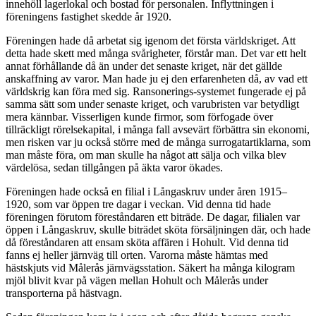
innehöll lagerlokal och bostad för personalen. Inflyttningen i
föreningens fastighet skedde år 1920.
Föreningen hade då arbetat sig igenom det första världskriget. Att
detta hade skett med många svårigheter, förstår man. Det var ett helt
annat förhållande då än under det senaste kriget, när det gällde
anskaffning av varor. Man hade ju ej den erfarenheten då, av vad ett
världskrig kan föra med sig. Ransonerings-systemet fungerade ej på
samma sätt som under senaste kriget, och varubristen var betydligt
mera kännbar. Visserligen kunde firmor, som förfogade över
tillräckligt rörelsekapital, i många fall avsevärt förbättra sin ekonomi,
men risken var ju också större med de många surrogatartiklarna, som
man måste föra, om man skulle ha något att sälja och vilka blev
värdelösa, sedan tillgången på äkta varor ökades.
Föreningen hade också en filial i Långaskruv under åren 1915–
1920, som var öppen tre dagar i veckan. Vid denna tid hade
föreningen förutom föreståndaren ett biträde. De dagar, filialen var
öppen i Långaskruv, skulle biträdet sköta försälj­ningen där, och hade
då föreståndaren att ensam sköta affären i Hohult. Vid denna tid
fanns ej heller järnväg till orten. Varorna måste hämtas med
hästskjuts vid Målerås järnvägsstation. Säkert ha många kilogram
mjöl blivit kvar på vägen mellan Hohult och Målerås under
transporterna på hästvagn.