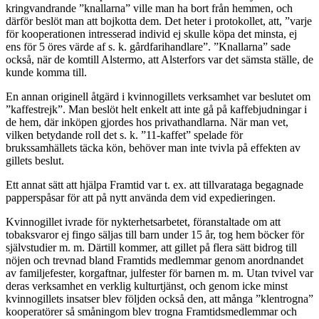
kringvandrande ”knallarna” ville man ha bort från hemmen, och
därför beslöt man att bojkotta dem. Det heter i protokollet, att, ”varje
för kooperationen intresserad individ ej skulle köpa det minsta, ej
ens för 5 öres värde af s. k. gårdfarihandlare”. ”Knallarna” sade
också, när de komtill Alstermo, att Alsterfors var det sämsta ställe, de
kunde komma till.
En annan originell åtgärd i kvinnogillets verksamhet var beslutet om
”kaffestrejk”. Man beslöt helt enkelt att inte gå på kaffebjudningar i
de hem, där inköpen gjordes hos privathandlarna. När man vet,
vilken betydande roll det s. k. ”11-kaffet” spelade för
brukssamhällets täcka kön, behöver man inte tvivla på effekten av
gillets beslut.
Ett annat sätt att hjälpa Framtid var t. ex. att tillvarataga begagnade
papperspåsar för att på nytt använda dem vid ex­pedieringen.
Kvinnogillet ivrade för nykterhetsarbetet, föranstaltade om att
tobaksvaror ej fingo säljas till barn under 15 år, tog hem böcker för
självstudier m. m. Därtill kommer, att gillet på flera sätt bidrog till
nöjen och trevnad bland Framtids medlemmar genom anordnandet
av familjefester, korgaftnar, julfester för barnen m. m. Utan tvivel var
deras verksamhet en verklig kulturtjänst, och genom icke minst
kvinnogillets insatser blev följden också den, att många ”klentrogna”
kooperatörer så småningom blev trogna Framtidsmedlemmar och