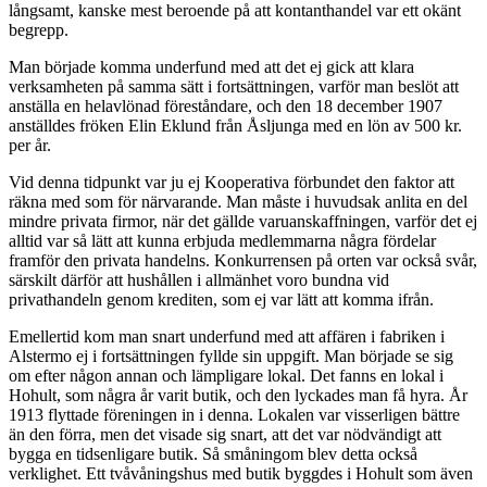
långsamt, kanske mest beroende på att kontanthandel var ett okänt
begrepp.
Man började komma underfund med att det ej gick att klara
verksamheten på samma sätt i fortsättningen, varför man beslöt att
anställa en helavlönad föreståndare, och den 18 decem­ber 1907
anställdes fröken Elin Eklund från Åsljunga med en lön av 500 kr.
per år.
Vid denna tidpunkt var ju ej Kooperativa förbundet den faktor att
räkna med som för närvarande. Man måste i huvud­sak anlita en del
mindre privata firmor, när det gällde varu­anskaffningen, varför det ej
alltid var så lätt att kunna erbjuda medlemmarna några fördelar
framför den privata handelns. Konkurrensen på orten var också svår,
särskilt därför att hushållen i allmänhet voro bundna vid
privathandeln genom krediten, som ej var lätt att komma ifrån.
Emellertid kom man snart underfund med att affären i fabriken i
Alstermo ej i fortsättningen fyllde sin uppgift. Man började se sig
om efter någon annan och lämpligare lokal. Det fanns en lokal i
Hohult, som några år varit butik, och den lyckades man få hyra. År
1913 flyttade föreningen in i denna. Lokalen var visserligen bättre
än den förra, men det visade sig snart, att det var nödvändigt att
bygga en tidsenligare butik. Så småningom blev detta också
verklighet. Ett tvåvåningshus med butik byggdes i Hohult som även