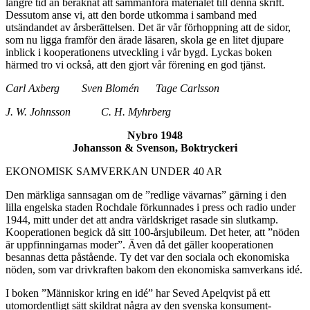
längre tid än beräknat att sammanföra materialet till denna skrift.
Dessutom anse vi, att den borde utkomma i samband med
utsändandet av årsberättelsen. Det är vår förhoppning att de sidor,
som nu ligga framför den ärade läsaren, skola ge en litet djupare
inblick i kooperationens utveckling i vår bygd. Lyckas boken
härmed tro vi också, att den gjort vår förening en god tjänst.
Carl Axberg Sven Blomén Tage Carlsson
J. W. Johnsson C. H. Myhrberg
Nybro 1948
Johansson & Svenson, Boktryckeri
EKONOMISK SAMVERKAN UNDER 40 AR
Den märkliga sannsagan om de ”redlige vävarnas” gärning i den
lilla engelska staden Rochdale förkunnades i press och radio under
1944, mitt under det att andra världskriget rasade sin slutkamp.
Kooperationen begick då sitt 100-årsjubileum. Det heter, att ”nöden
är uppfinningarnas moder”. Även då det gäller kooperationen
besannas detta påstående. Ty det var den sociala och ekonomiska
nöden, som var drivkraften bakom den ekonomiska samverkans idé.
I boken ”Människor kring en idé” har Seved Apelqvist på ett
utomordentligt sätt skildrat några av den svenska konsument-