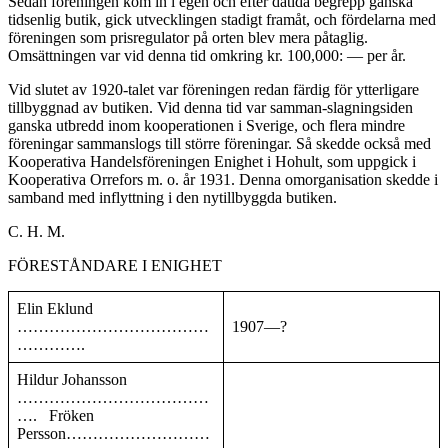
Sedan föreningen kom in i egen och efter dåtida begrepp ganska
tidsenlig butik, gick utvecklingen stadigt framåt, och fördelarna med
föreningen som prisregulator på orten blev mera påtaglig.
Omsättningen var vid denna tid omkring kr. 100,000: — per år.
Vid slutet av 1920-talet var föreningen redan färdig för ytterligare
tillbyggnad av butiken. Vid denna tid var samman-slagningsiden
ganska utbredd inom kooperationen i Sverige, och flera mindre
föreningar sammanslogs till större förening­ar. Så skedde också med
Kooperativa Handelsföreningen Enig­het i Hohult, som uppgick i
Kooperativa Orrefors m. o. år 1931. Denna omorganisation skedde i
samband med inflyttning i den nytillbyggda butiken.
C. H. M.
FÖRESTÅNDARE I ENIGHET
Elin Eklund
………………………………
1907—?
………….
Hildur Johansson
………………………………
…. Fröken
Persson………………………