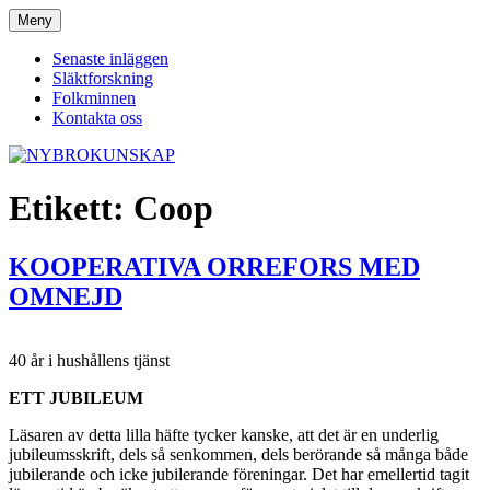
Hoppa
Meny
NYBROKUNSKAP
till
innehåll
Senaste inläggen
Släktforskning
Folkminnen
Kontakta oss
Etikett:
Coop
KOOPERATIVA ORREFORS MED
OMNEJD
40 år i hushållens tjänst
ETT JUBILEUM
Läsaren av detta lilla häfte tycker kanske, att det är en underlig
jubileumsskrift, dels så senkommen, dels berörande så många både
jubilerande och icke jubilerande föreningar. Det har emellertid tagit