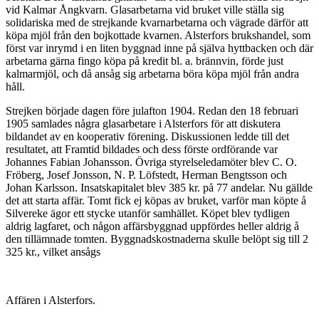
vid Kalmar Ångkvarn. Glasarbetarna vid bruket ville ställa sig
solidariska med de strejkande kvarnarbetarna och vägrade därför att
köpa mjöl från den bojkottade kvarnen. Alsterfors brukshandel, som
först var inrymd i en liten byggnad inne på själva hyttbacken och där
arbetarna gärna fingo köpa på kredit bl. a. brännvin, förde just
kalmarmjöl, och då ansåg sig arbetarna böra köpa mjöl från andra
håll.
Strejken började dagen före julafton 1904. Redan den 18 februari
1905 samlades några glasarbetare i Alsterfors för att diskutera
bildandet av en kooperativ förening. Diskussionen ledde till det
resultatet, att Framtid bildades och dess förste ordförande var
Johannes Fabian Johansson. Övriga styrelse­ledamöter blev C. O.
Fröberg, Josef Jonsson, N. P. Löfstedt, Herman Bengtsson och
Johan Karlsson. Insatskapitalet blev 385 kr. på 77 andelar. Nu gällde
det att starta affär. Tomt fick ej köpas av bruket, varför man köpte å
Silvereke ägor ett stycke utanför samhället. Köpet blev tydligen
aldrig lagfaret, och någon affärsbyggnad uppfördes heller aldrig å
den tillämnade tomten. Bygg­nadskostnaderna skulle belöpt sig till 2
325 kr., vilket ansågs
Affären i Alsterfors.