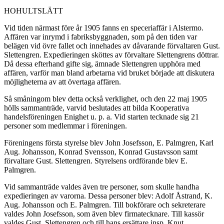
HOHULTSLÄTT
Vid tiden närmast före år 1905 fanns en speceriaffär i Alstermo.
Affären var inrymd i fabriksbyggnaden, som på den tiden var
belägen vid övre fallet och innehades av dåvarande förvaltaren Gust.
Slettengren. Expedieringen sköttes av för­valtare Slettengrens döttrar.
Då dessa efterhand gifte sig, ämnade Slettengren upphöra med
affären, varför man bland arbetarna vid bruket började att diskutera
möjligheterna av att övertaga affären.
Så småningom blev detta också verklighet, och den 22 maj 1905
hölls sammanträde, varvid beslutades att bilda Kooperativa
handelsföreningen Enighet u. p. a. Vid starten tecknade sig 21
personer som medlemmar i föreningen.
Föreningens första styrelse blev John Josefsson, E. Palmgren, Karl
Aug. Johansson, Konrad Svensson, Konrad Gustavsson samt
förvaltare Gust. Slettengren. Styrelsens ordförande blev E.
Palmgren.
Vid sammanträde valdes även tre personer, som skulle hand­ha
expedieringen av varorna. Dessa personer blev: Adolf Åstrand, K.
Aug. Johansson och E. Palmgren. Till bokförare och sekreterare
valdes John Josefsson, som även blev firma­tecknare. Till kassör
valdes Gust. Slettengren och till hans ersättare insp. Knut