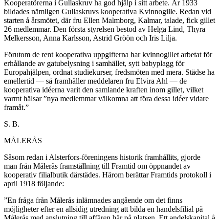
Kooperatörerna i Gullaskruv ha god hjälp i sitt arbete. Är 1933
bildades nämligen Gullaskruvs kooperativa Kvinnogille. Redan vid
starten å årsmötet, där fru Ellen Malmborg, Kalmar, talade, fick gillet
26 medlemmar. Den första styrelsen bestod av Helga Lind, Thyra
Melkersson, Anna Karlsson, Astrid Gröön och Iris Lilja.
Förutom de rent kooperativa uppgifterna har kvinnogillet arbetat för
erhållande av gatubelysning i samhället, sytt baby­plagg för
Europahjälpen, ordnat studiekurser, fredsmöten med mera. Städse ha
emellertid — så framhåller meddelaren fru Elvira Ahl — de
kooperativa idéerna varit den samlande kraften inom gillet, vilket
varmt hälsar ”nya medlemmar välkomna att föra dessa idéer vidare
framåt.”
S. B.
MÅLERÅS
Såsom redan i Alsterfors-föreningens historik framhållits, gjorde
man från Målerås framställning till Framtid om öpp­nandet av
kooperativ filialbutik därstädes. Härom berättar Framtids protokoll i
april 1918 följande:
”En fråga från Målerås inlämnades angående om det finns
möjligheter efter en allsidig utredning att bilda en handelsfilial på
Målerås med anslutning till affären här på platsen. Ett an­delskapital å