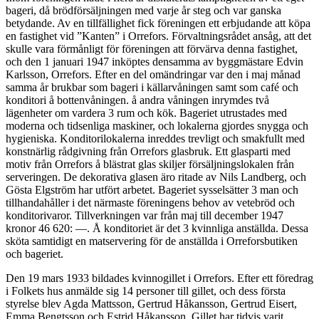
bageri, då brödförsäljningen med varje år steg och var ganska
betydande. Av en tillfällighet fick föreningen ett erbju­dande att köpa
en fastighet vid ”Kanten” i Orrefors. Förvalt­ningsrådet ansåg, att det
skulle vara förmånligt för föreningen att förvärva denna fastighet,
och den 1 januari 1947 inköptes densamma av byggmästare Edvin
Karlsson, Orrefors. Efter en del omändringar var den i maj månad
samma år brukbar som bageri i källarvåningen samt som café och
konditori å botten­våningen. å andra våningen inrymdes två
lägenheter om vardera 3 rum och kök. Bageriet utrustades med
moderna och tidsenliga maskiner, och lokalerna gjordes snygga och
hygieniska. Konditorilokalerna inreddes trevligt och smakfullt med
konstnärlig rådgivning från Orrefors glasbruk. Ett glasparti med
motiv från Orrefors å blästrat glas skiljer försäljningslokalen från
serveringen. De dekorativa glasen äro ritade av Nils Landberg, och
Gösta Elgström har utfört arbetet. Bageriet sysselsätter 3 man och
tillhandahåller i det närmaste föreningens behov av vetebröd och
konditorivaror. Tillverkningen var från maj till december 1947
kronor 46 620: —. Å konditoriet är det 3 kvinnliga anställda. Dessa
sköta samtidigt en matservering för de anställda i Orreforsbutiken
och bageriet.
Den 19 mars 1933 bildades kvinnogillet i Orrefors. Efter ett föredrag
i Folkets hus anmälde sig 14 personer till gillet, och dess första
styrelse blev Agda Mattsson, Gertrud Håkansson, Gertrud Eisert,
Emma Bengtsson och Estrid Håkansson. Gillet har tidvis varit