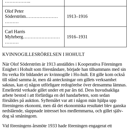
……………..
Olof Peter
Söderström…………………
1913–1916
………
Carl Harris
Myhrberg……………………
1916–1931
………
KVINNOGILLESRÖRELSEN I HOHULT
När Olof Söderström är 1913 anställdes i Kooperativa Före­ningen
Enighet i Hohult som föreståndare, började han till­sammans med sin
fru verka för bildandet av kvinnogille i Ho-hult. Ett gille kom också
till stånd samma år, men då anteck­ningar om gillets verksamhet
saknas, kan ej någon utför­ligare redogörelse över densamma lämnas.
Emellertid verkade gillet under ett par års tid. Dess huvudsakliga
arbete bestod i att förfärdiga en del handarbeten, som sedan
försåldes på auk­tion. Syftemålet var att i någon män hjälpa upp
föreningens ekonomi, men då det ekonomiska resultatet blev ganska
ned­slående, slappnade intresset hos medlemmarna, och gillet själv­
dog så småningom.
Vid föreningens årsmöte 1933 hade föreningen engagerat ett