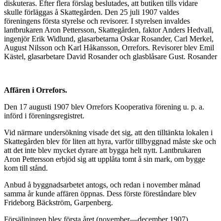
diskuteras. Efter flera förslag beslutades, att butiken tills vidare
skulle förläggas å Skattegården. Den 25 juli 1907 valdes
föreningens första styrelse och revi­sorer. I styrelsen invaldes
lantbrukaren Aron Pettersson, Skattegården, faktor Anders Hedvall,
ingenjör Erik Widlund, glasarbetarna Oskar Rosander, Carl Merkel,
August Nilsson och Karl Håkansson, Orrefors. Revisorer blev Emil
Kästel, glasarbetare David Rosander och glasblåsare Gust. Rosander
Affären i Orrefors.
Den 17 augusti 1907 blev Orrefors Kooperativa förening u. p. a.
införd i föreningsregistret.
Vid närmare undersökning visade det sig, att den tilltänkta lokalen i
Skattegården blev för liten att hyra, varför tillbyggnad måste ske och
att det inte blev mycket dyrare att bygga helt nytt. Lantbrukaren
Aron Pettersson erbjöd sig att upplåta tomt å sin mark, om bygge
kom till stånd.
Anbud å byggnadsarbetet antogs, och redan i november må­nad
samma år kunde affären öppnas. Dess förste föreståndare blev
Frideborg Bäckström, Garpenberg.
Försäljningen blev första året (november—december 1907)