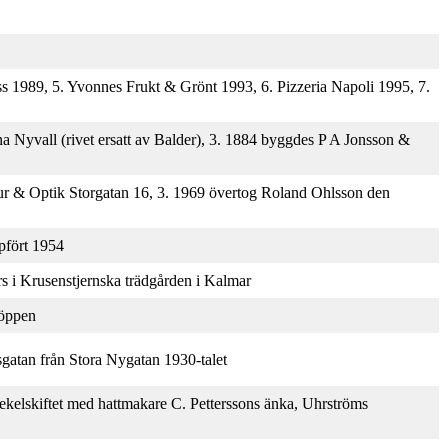
ess 1989, 5. Yvonnes Frukt & Grönt 1993, 6. Pizzeria Napoli 1995, 7.
a Nyvall (rivet ersatt av Balder), 3. 1884 byggdes P A Jonsson &
ur & Optik Storgatan 16, 3. 1969 övertog Roland Ohlsson den
pfört 1954
rs i Krusenstjernska trädgården i Kalmar
Köppen
sgatan från Stora Nygatan 1930-talet
sekelskiftet med hattmakare C. Petterssons änka, Uhrströms