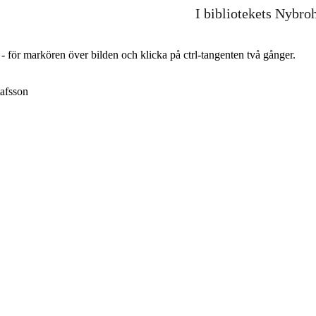
I bibliotekets Nybro
r - för markören över bilden och klicka på ctrl-tangenten två gånger.
afsson