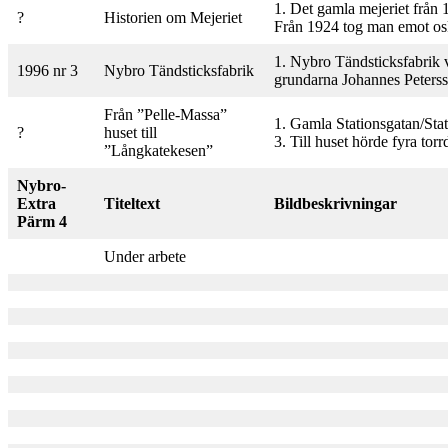
1. Det gamla mejeriet från 
?
Historien om Mejeriet
Från 1924 tog man emot osk
1. Nybro Tändsticksfabrik vi
1996 nr 3
Nybro Tändsticksfabrik
grundarna Johannes Peterss
Från ”Pelle-Massa”
1. Gamla Stationsgatan/Stat
?
huset till
3. Till huset hörde fyra tor
”Långkatekesen”
Nybro-
Extra
Titeltext
Bildbeskrivningar
Pärm 4
Under arbete