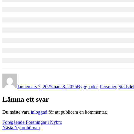
Författare
Publicerat
Kategorier
den
Janne
mars 7, 2025
mars 8, 2025
Byggnader
,
Personer
,
Stadsdel
Lämna ett svar
Du måste vara
inloggad
för att publicera en kommentar.
Inläggsnavigering
Föregående
Föregående
Föreningar i Nybro
Nästa
inlägg:
Nästa
Nybrohörnan
inlägg: