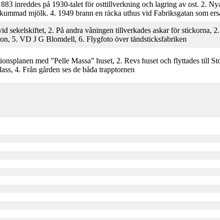
1883 inreddes på 1930-talet för osttillverkning och lagring av ost. 2. 
ummad mjölk. 4. 1949 brann en räcka uthus vid Fabriksgatan som ersat
d sekelskiftet, 2. På andra våningen tillverkades askar för stickorna, 2.
on, 5. VD J G Blomdell, 6. Flygfoto över tändsticksfabriken
ionsplanen med ”Pelle Massa” huset, 2. Revs huset och flyttades till S
rdass, 4. Från gården ses de båda trapptornen