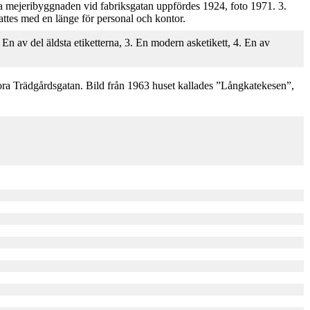
Nya mejeribyggnaden vid fabriksgatan uppfördes 1924, foto 1971. 3.
tes med en länge för personal och kontor.
 En av del äldsta etiketterna, 3. En modern asketikett, 4. En av
tora Trädgårdsgatan. Bild från 1963 huset kallades ”Långkatekesen”,