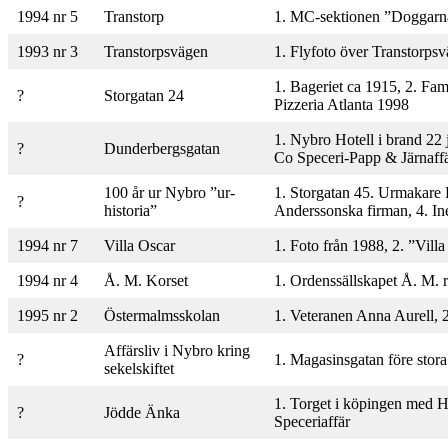
1994 nr 5
Transtorp
1. MC-sektionen ”Doggarna
1993 nr 3
Transtorpsvägen
1. Flyfoto över Transtorps
1. Bageriet ca 1915, 2. Fam
?
Storgatan 24
Pizzeria Atlanta 1998
1. Nybro Hotell i brand 22
?
Dunderbergsgatan
Co Speceri-Papp & Järnaff
100 år ur Nybro ”ur-
1. Storgatan 45. Urmakare 
?
historia”
Anderssonska firman, 4. Ine
1994 nr 7
Villa Oscar
1. Foto från 1988, 2. ”Vil
1994 nr 4
Å. M. Korset
1. Ordenssällskapet Å. M. r
1995 nr 2
Östermalmsskolan
1. Veteranen Anna Aurell, 
Affärsliv i Nybro kring
?
1. Magasinsgatan före stor
sekelskiftet
1. Torget i köpingen med Hu
?
Jödde Änka
Speceriaffär