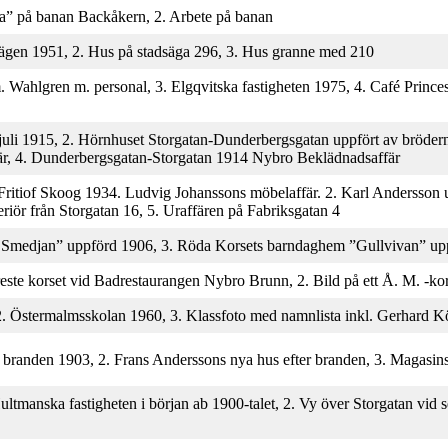
” på banan Backåkern, 2. Arbete på banan
vägen 1951, 2. Hus på stadsäga 296, 3. Hus granne med 210
. Wahlgren m. personal, 3. Elgqvitska fastigheten 1975, 4. Café Princ
 juli 1915, 2. Hörnhuset Storgatan-Dunderbergsgatan uppfört av brödern
är, 4. Dunderbergsgatan-Storgatan 1914 Nybro Beklädnadsaffär
Fritiof Skoog 1934. Ludvig Johanssons möbelaffär. 2. Karl Andersson 
riör från Storgatan 16, 5. Uraffären på Fabriksgatan 4
la Smedjan” uppförd 1906, 3. Röda Korsets barndaghem ”Gullvivan” up
este korset vid Badrestaurangen Nybro Brunn, 2. Bild på ett Å. M. -ko
2. Östermalmsskolan 1960, 3. Klassfoto med namnlista inkl. Gerhard 
a branden 1903, 2. Frans Anderssons nya hus efter branden, 3. Magasin
ltmanska fastigheten i början ab 1900-talet, 2. Vy över Storgatan vid 