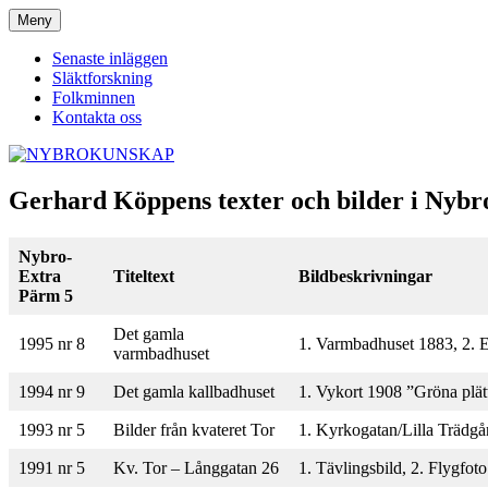
Hoppa
Meny
NYBROKUNSKAP
till
innehåll
Senaste inläggen
Släktforskning
Folkminnen
Kontakta oss
Gerhard Köppens texter och bilder i Nybr
Nybro-
Extra
Titeltext
Bildbeskrivningar
Pärm 5
Det gamla
1995 nr 8
1. Varmbadhuset 1883, 2. E
varmbadhuset
1994 nr 9
Det gamla kallbadhuset
1. Vykort 1908 ”Gröna plät
1993 nr 5
Bilder från kvateret Tor
1. Kyrkogatan/Lilla Trädgå
1991 nr 5
Kv. Tor – Långgatan 26
1. Tävlingsbild, 2. Flygfoto