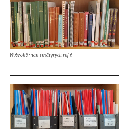
Nybrohörnan småtyryck ref 6