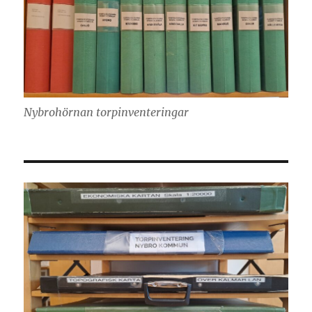
Nybrohörnan torpinventeringar