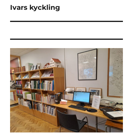
Ivars kyckling
Nästa
inlägg: