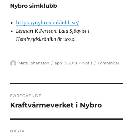
Nybro simklubb
https://nybrosimklubb.se/
Lennart K Persson: Lala Sjöqvist i
Hembygdskrönika år 2020.
Författare
Publicerat
Format
Kategorier
Mats Johansson
april 3, 2019
Notis
Föreningar
den
Inläggsnavigering
FÖREGÅENDE
Kraftvärmeverket i Nybro
Föregående
inlägg:
NÄSTA