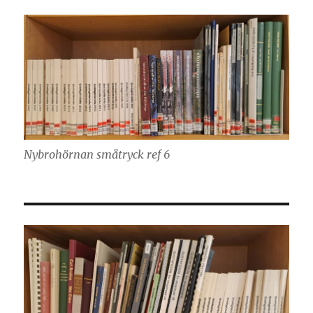
Nybrohörnan småtryck ref 6