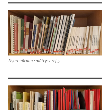
Nybrohörnan småtryck ref 5