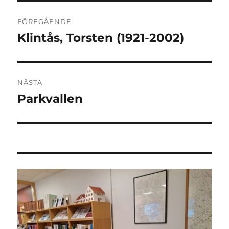
Inläggsnavigering
FÖREGÅENDE
Klintås, Torsten (1921-2002)
Föregående
inlägg:
NÄSTA
Parkvallen
Nästa
inlägg: