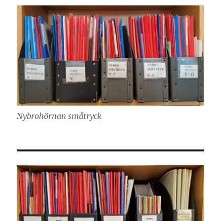
Nybrohörnan småtryck