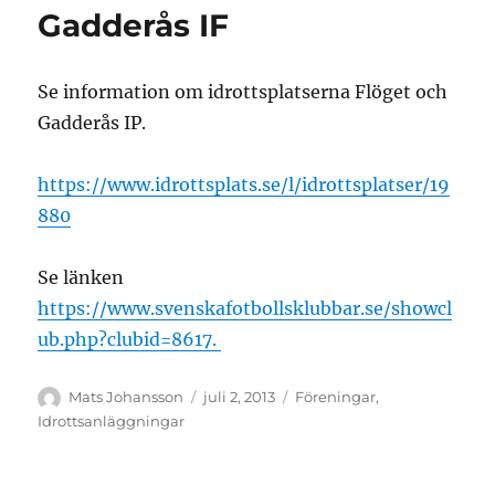
Gadderås IF
Se information om idrottsplatserna Flöget och
Gadderås IP.
https://www.idrottsplats.se/l/idrottsplatser/19
880
Se länken
https://www.svenskafotbollsklubbar.se/showcl
ub.php?clubid=8617.
Författare
Publicerat
Kategorier
Mats Johansson
juli 2, 2013
Föreningar
,
den
Idrottsanläggningar