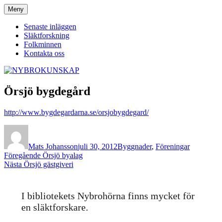
Hoppa
Meny
NYBROKUNSKAP
till
innehåll
Senaste inläggen
Släktforskning
Folkminnen
Kontakta oss
Örsjö bygdegård
http://www.bygdegardarna.se/orsjobygdegard/
Författare
Publicerat
Kategorier
den
Mats Johansson
juli 30, 2012
Byggnader
,
Föreningar
Inläggsnavigering
Föregående
Föregående
Örsjö byalag
Nästa
inlägg:
Nästa
Örsjö gästgiveri
inlägg:
I bibliotekets Nybrohörna finns mycket för
en släktforskare.