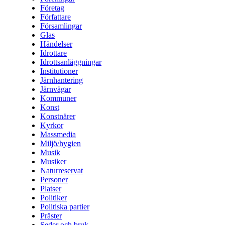
Företag
Författare
Församlingar
Glas
Händelser
Idrottare
Idrottsanläggningar
Institutioner
Järnhantering
Järnvägar
Kommuner
Konst
Konstnärer
Kyrkor
Massmedia
Miljö/hygien
Musik
Musiker
Naturreservat
Personer
Platser
Politiker
Politiska partier
Präster
Seder och bruk