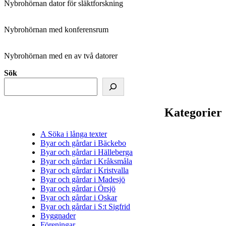
Nybrohörnan dator för släktforskning
Nybrohörnan med konferensrum
Nybrohörnan med en av två datorer
Sök
Kategorier
A Söka i långa texter
Byar och gårdar i Bäckebo
Byar och gårdar i Hälleberga
Byar och gårdar i Kråksmåla
Byar och gårdar i Kristvalla
Byar och gårdar i Madesjö
Byar och gårdar i Örsjö
Byar och gårdar i Oskar
Byar och gårdar i S:t Sigfrid
Byggnader
Föreningar