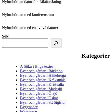
Nybrohörnan dator för släktforskning
Nybrohörnan med konferensrum
Nybrohörnan med en av två datorer
Sök
Kategorier
A Söka i långa texter
Byar och gårdar i Bäckebo
Byar och gårdar i Hälleberga
Byar och gårdar i Kråksmåla
Byar och gårdar i Kristvalla
Byar och gårdar i Madesjö
Byar och gårdar i Örsjö
Byar och gårdar i Oskar
Byar och gårdar i S:t Sigfrid
Byggnader
Föreningar