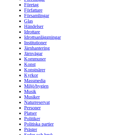
Företag
Författare
Församlingar
Glas
Händelser
Idrottare
Idrottsanläggningar
Institutioner
Järnhantering
Järnvägar
Kommuner
Konst
Konstnärer
Kyrkor
Massmedia
Miljö/hygien
Musik
Musiker
Naturreservat
Personer
Platser
Politiker
Politiska partier
Präster
Seder och bruk