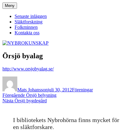
Hoppa
Meny
NYBROKUNSKAP
till
innehåll
Senaste inläggen
Släktforskning
Folkminnen
Kontakta oss
Örsjö byalag
http://www.orsjobyalag.se/
Författare
Publicerat
Kategorier
den
Mats Johansson
juli 30, 2012
Föreningar
Inläggsnavigering
Föregående
Föregående
Örsjö belysning
Nästa
inlägg:
Nästa
Örsjö bygdegård
inlägg:
I bibliotekets Nybrohörna finns mycket för
en släktforskare.