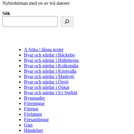
Nybrohörnan med en av två datorer
Sök
A Söka i långa texter
Byar och gårdar i Bäckebo
Byar och gårdar i Hälleberga
Byar och gårdar i Kråksmåla
Byar och gårdar i Kristvalla
Byar och gårdar i Madesjö
Byar och gårdar i Örsjö
Byar och gårdar i Oskar
Byar och gårdar i S:t Sigfrid
Byggnader
Föreningar
Företag
Författare
Församlingar
Glas
Händelser