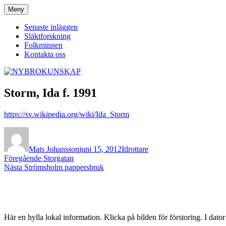
Hoppa
Meny
NYBROKUNSKAP
till
innehåll
Senaste inläggen
Släktforskning
Folkminnen
Kontakta oss
Storm, Ida f. 1991
https://sv.wikipedia.org/wiki/Ida_Storm
Författare
Publicerat
Kategorier
den
Mats Johansson
juni 15, 2012
Idrottare
Inläggsnavigering
Föregående
Föregående
Storgatan
Nästa
inlägg:
Nästa
Strömsholm pappersbruk
inlägg:
Här en hylla lokal information. Klicka på bilden för förstoring. I dato