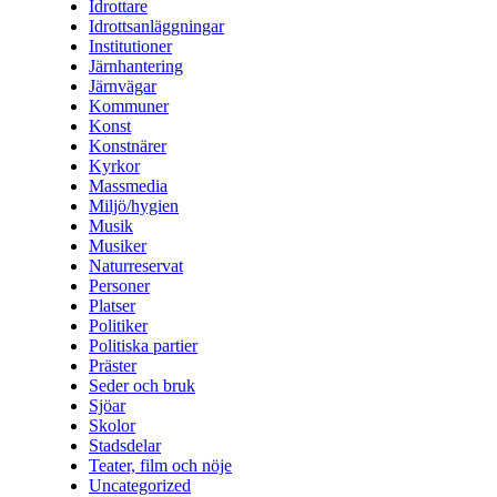
Idrottare
Idrottsanläggningar
Institutioner
Järnhantering
Järnvägar
Kommuner
Konst
Konstnärer
Kyrkor
Massmedia
Miljö/hygien
Musik
Musiker
Naturreservat
Personer
Platser
Politiker
Politiska partier
Präster
Seder och bruk
Sjöar
Skolor
Stadsdelar
Teater, film och nöje
Uncategorized