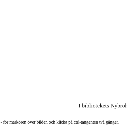
I bibliotekets Nybro
r - för markören över bilden och klicka på ctrl-tangenten två gånger.