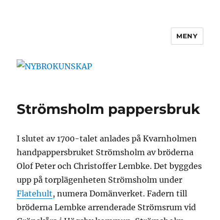
MENY
NYBROKUNSKAP
Strömsholm pappersbruk
I slutet av 1700-talet anlades på Kvarnholmen
handpappersbruket Strömsholm av bröderna
Olof Peter och Christoffer Lembke. Det byggdes
upp på torplägenheten Strömsholm under
Flatehult
, numera Domänverket. Fadern till
bröderna Lembke arrenderade Strömsrum vid