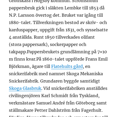
Grönskåra i Högsby kommun. Strömsholm
pappersbruk gick i släkten Lembke till 1853 då
N.P. Larsson övertog det. Bruket var igång till
1880-talet. Tillverkningen bestod av skriv- och
karduspapper, uppgift från 1831, och sysselsatte
4 anställda. Runt 1850 tillverkades olifant
(stora pappersark), sockerpapper och
takpapp.Pappersbrukets grundlämning på 7×10
m finns kvar.På 1860-talet uppförde Frans Emil
Björkman, ägare till
Flatehults gård
, en
snickerifabrik med namnet Skoga Mekaniska
Snickerifabrik. Grundaren byggde samtidigt
Skoga Glasbruk
. Vid snickerifabriken anställdes
civilingenjören Karl Schmidt från Tyskland,
verkmästare Samuel André från Göteborg samt
ställmakare Petter Dahlström från Fagerhult.