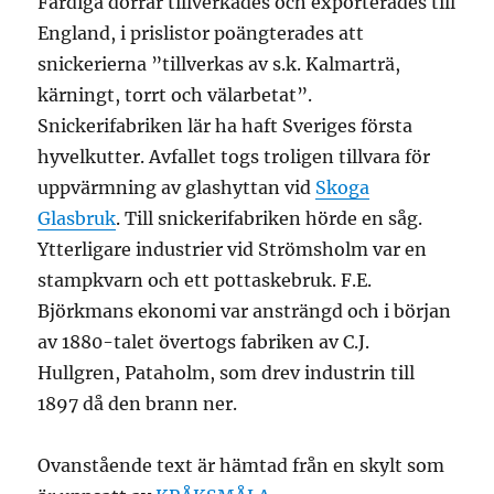
Färdiga dörrar tillverkades och exporterades till
England, i prislistor poängterades att
snickerierna ”tillverkas av s.k. Kalmarträ,
kärningt, torrt och välarbetat”.
Snickerifabriken lär ha haft Sveriges första
hyvelkutter. Avfallet togs troligen tillvara för
uppvärmning av glashyttan vid
Skoga
Glasbruk
. Till snickerifabriken hörde en såg.
Ytterligare industrier vid Strömsholm var en
stampkvarn och ett pottaskebruk. F.E.
Björkmans ekonomi var ansträngd och i början
av 1880-talet övertogs fabriken av C.J.
Hullgren, Pataholm, som drev industrin till
1897 då den brann ner.
Ovanstående text är hämtad från en skylt som