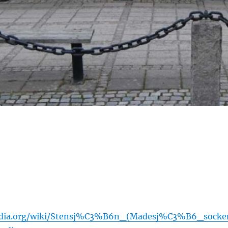
pedia.org/wiki/Stensj%C3%B6n_(Madesj%C3%B6_socke