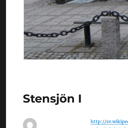
Stensjön I
http://sv.wiki