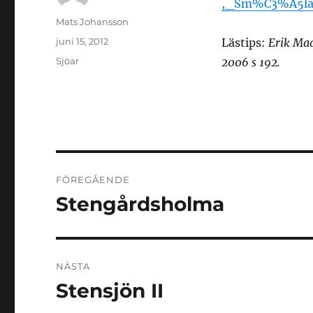
,_Sm%C3%A5la
Författare
Mats Johansson
Publicerat
juni 15, 2012
Lästips:
Erik Mad
den
Kategorier
Sjöar
2006 s 192.
Inläggsnavigering
FÖREGÅENDE
Stengårdsholma
Föregående
inlägg:
NÄSTA
Stensjön II
Nästa
inlägg: