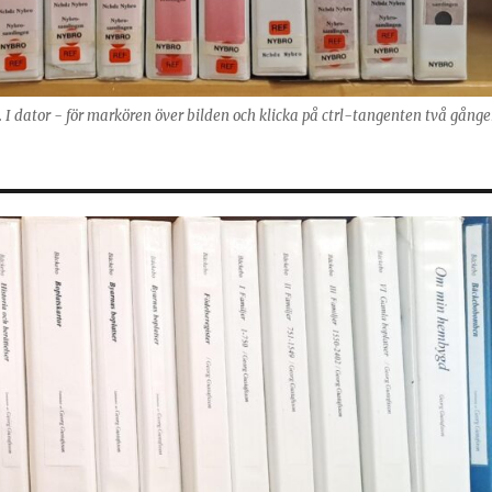
g. I dator - för markören över bilden och klicka på ctrl-tangenten två gånge