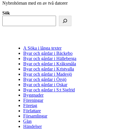
Nybrohörnan med en av två datorer
Sök
A Söka i långa texter
Byar och gårdar i Bäckebo
Byar och gårdar i Hälleberga
Byar och gårdar i Kråksmåla
Byar och gårdar i Kristvalla
Byar och gårdar i Madesjö
Byar och gårdar i Örsjö
Byar och gårdar i Oskar
Byar och gårdar i S:t Sigfrid
Byggnader
Föreningar
Företag
Författare
Församlingar
Glas
Händelser