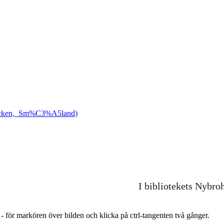
socken,_Sm%C3%A5land)
I bibliotekets Nybro
r - för markören över bilden och klicka på ctrl-tangenten två gånger.