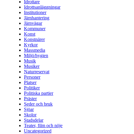
Idrottare
Idrottsanläggningar
Institutioner
Järnhantering
Järnvägar
Kommuner
Konst
Konstnärer
Kyrkor
Massmedia
Miljö/hygien
Musik
Musiker
Naturreservat
Personer
Platser
Politiker
Politiska partier
Präster
Seder och bruk
Sjöar
Skolor
Stadsdelar
Teater, film och nöje
Uncategorized