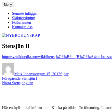
Hoppa
Meny
NYBROKUNSKAP
till
innehåll
Senaste inläggen
Släktforskning
Folkminnen
Kontakta oss
Stensjön II
http://sv.wikipedia.org/wiki/Stensj%C3%B6n_(B%C3%A4ckebo_
Författare
Publicerat
Kategorier
den
Mats Johansson
juni 15, 2012
Sjöar
Inläggsnavigering
Föregående
Föregående
Stensjön I
Nästa
inlägg:
Nästa
Stensjöhyltan
inlägg:
Här en hylla lokal information. Klicka på bilden för förstoring. I dato