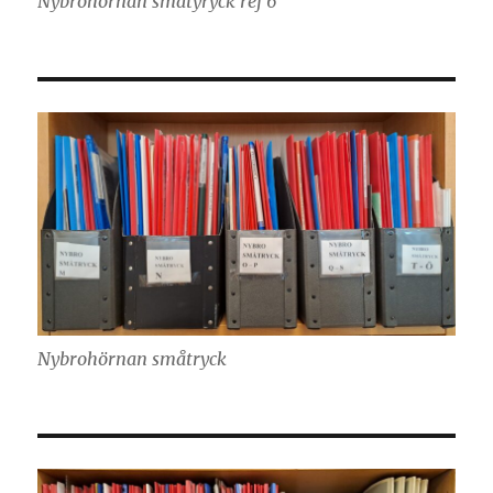
Nybrohörnan småtyryck ref 6
Nybrohörnan småtryck