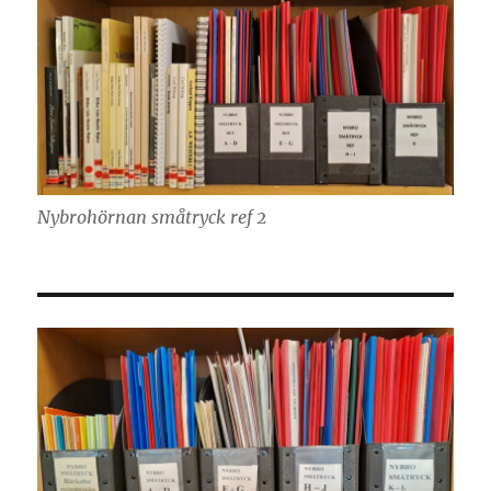
Nybrohörnan småtryck ref 2