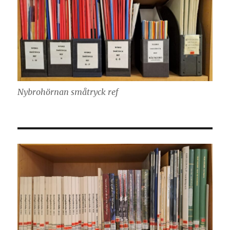
Nybrohörnan småtryck ref