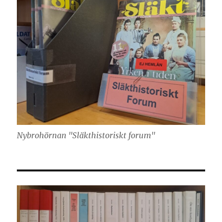
Nybrohörnan "Släkthistoriskt forum"