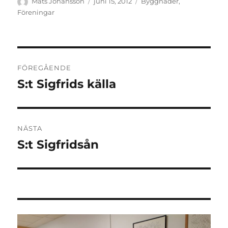
Författare
Publicerat
Kategorier
Mats Johansson
juni 15, 2012
Byggnader
,
den
Föreningar
Inläggsnavigering
FÖREGÅENDE
S:t Sigfrids källa
Föregående
inlägg:
NÄSTA
S:t Sigfridsån
Nästa
inlägg: