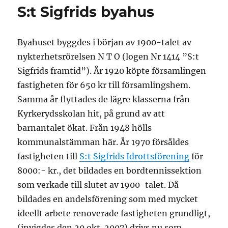
S:t Sigfrids byahus
Byahuset byggdes i början av 1900-talet av
nykterhetsrörelsen N T O (logen Nr 1414 ”S:t
Sigfrids framtid”). År 1920 köpte församlingen
fastigheten för 650 kr till församlingshem.
Samma år flyttades de lägre klasserna från
Kyrkerydsskolan hit, på grund av att
barnantalet ökat. Från 1948 hölls
kommunalstämman här. År 1970 försåldes
fastigheten till
S:t Sigfrids Idrottsförening
för
8000:- kr., det bildades en bordtennissektion
som verkade till slutet av 1900-talet. Då
bildades en andelsförening som med mycket
ideellt arbete renoverade fastigheten grundligt,
(invigdes den 20 okt. 2007) drivs nu som