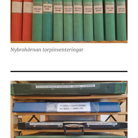
Nybrohörnan torpinventeringar