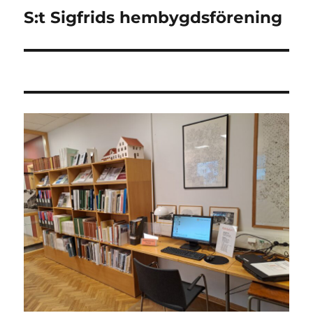
S:t Sigfrids hembygdsförening
Nästa
inlägg: