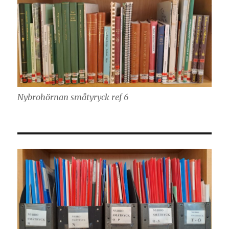
Nybrohörnan småtyryck ref 6