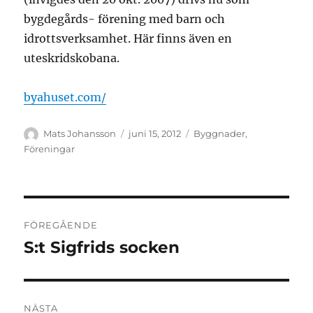
bygdegårds- förening med barn och
idrottsverksamhet. Här finns även en
uteskridskobana.
byahuset.com/
Författare
Publicerat
Kategorier
Mats Johansson
juni 15, 2012
Byggnader
,
den
Föreningar
Inläggsnavigering
FÖREGÅENDE
S:t Sigfrids socken
Föregående
inlägg:
NÄSTA