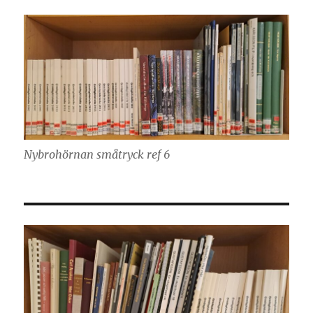
Nybrohörnan småtryck ref 6