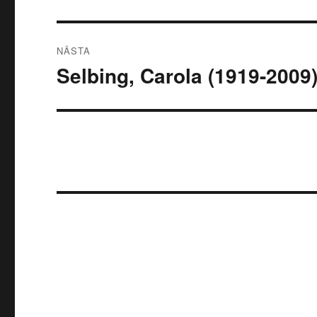
inlägg:
NÄSTA
Selbing, Carola (1919-2009
Nästa
inlägg: