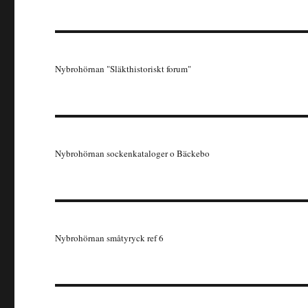
Nybrohörnan "Släkthistoriskt forum"
Nybrohörnan sockenkataloger o Bäckebo
Nybrohörnan småtyryck ref 6