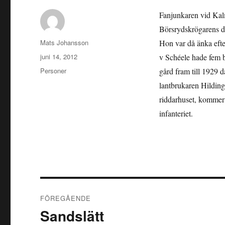
Fanjunkaren vid Kal
Börsrydskrögarens d
Författare
Mats Johansson
Hon var då änka eft
Publicerat
juni 14, 2012
v Schéele hade fem 
den
Kategorier
Personer
gård fram till 1929 d
lantbrukaren Hilding
riddarhuset, kommer 
infanteriet.
Inläggsnavigering
FÖREGÅENDE
Sandslätt
Föregående