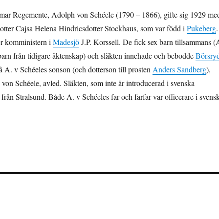
mar Regemente, Adolph von Schéele (1790 – 1866), gifte sig 1929 me
otter Cajsa Helena Hindricsdotter Stockhaus, som var född i
Pukeberg
.
er komministern i
Madesjö
J.P. Korssell. De fick sex barn tillsammans (
barn från tidigare äktenskap) och släkten innehade och bebodde
Börsry
å A. v Schéeles sonson (och dotterson till prosten
Anders Sandberg
),
 von Schéele, avled. Släkten, som inte är introducerad i svenska
från Stralsund. Både A. v Schéeles far och farfar var officerare i svens