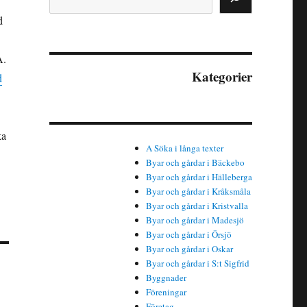
d
A.
Kategorier
d
ka
A Söka i långa texter
Byar och gårdar i Bäckebo
Byar och gårdar i Hälleberga
Byar och gårdar i Kråksmåla
Byar och gårdar i Kristvalla
Byar och gårdar i Madesjö
Byar och gårdar i Örsjö
Byar och gårdar i Oskar
Byar och gårdar i S:t Sigfrid
Byggnader
Föreningar
Företag