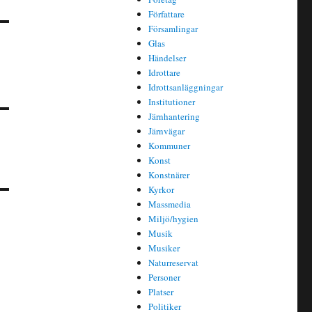
Författare
Församlingar
Glas
Händelser
Idrottare
Idrottsanläggningar
Institutioner
Järnhantering
Järnvägar
Kommuner
Konst
Konstnärer
Kyrkor
Massmedia
Miljö/hygien
Musik
Musiker
Naturreservat
Personer
Platser
Politiker