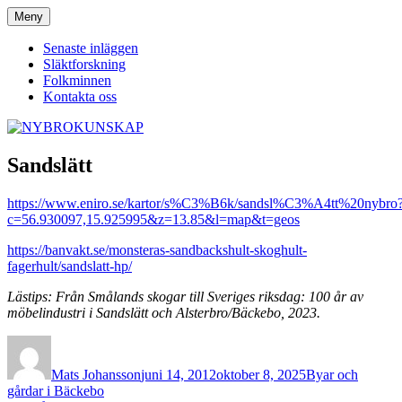
Hoppa
Meny
NYBROKUNSKAP
till
innehåll
Senaste inläggen
Släktforskning
Folkminnen
Kontakta oss
Sandslätt
https://www.eniro.se/kartor/s%C3%B6k/sandsl%C3%A4tt%20nybro
c=56.930097,15.925995&z=13.85&l=map&t=geos
https://banvakt.se/monsteras-sandbackshult-skoghult-
fagerhult/sandslatt-hp/
Lästips: Från Smålands skogar till Sveriges riksdag: 100 år av
möbelindustri i Sandslätt och Alsterbro/Bäckebo, 2023.
Författare
Publicerat
Kategorier
den
Mats Johansson
juni 14, 2012
oktober 8, 2025
Byar och
gårdar i Bäckebo