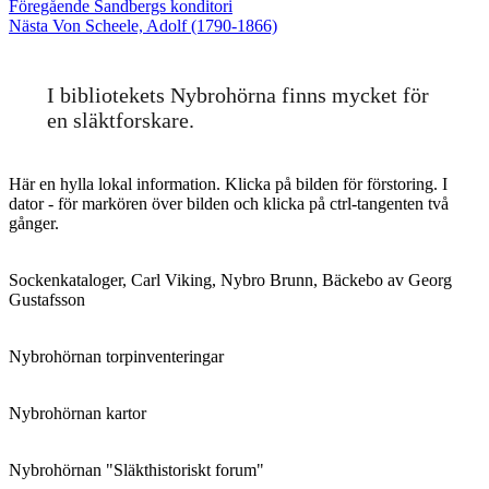
Inläggsnavigering
Föregående
Föregående
Sandbergs konditori
Nästa
inlägg:
Nästa
Von Scheele, Adolf (1790-1866)
inlägg:
I bibliotekets Nybrohörna finns mycket för
en släktforskare.
Här en hylla lokal information. Klicka på bilden för förstoring. I
dator - för markören över bilden och klicka på ctrl-tangenten två
gånger.
Sockenkataloger, Carl Viking, Nybro Brunn, Bäckebo av Georg
Gustafsson
Nybrohörnan torpinventeringar
Nybrohörnan kartor
Nybrohörnan "Släkthistoriskt forum"