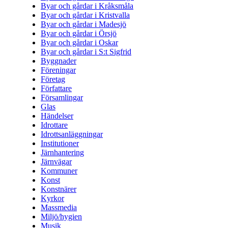
Byar och gårdar i Kråksmåla
Byar och gårdar i Kristvalla
Byar och gårdar i Madesjö
Byar och gårdar i Örsjö
Byar och gårdar i Oskar
Byar och gårdar i S:t Sigfrid
Byggnader
Föreningar
Företag
Författare
Församlingar
Glas
Händelser
Idrottare
Idrottsanläggningar
Institutioner
Järnhantering
Järnvägar
Kommuner
Konst
Konstnärer
Kyrkor
Massmedia
Miljö/hygien
Musik