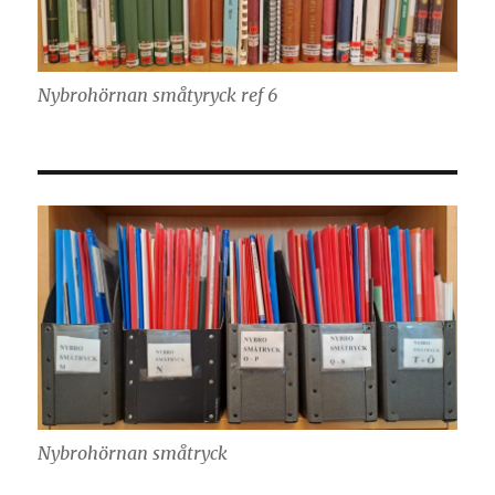
Nybrohörnan småtyryck ref 6
Nybrohörnan småtryck