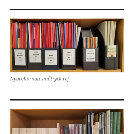
Nybrohörnan småtryck ref