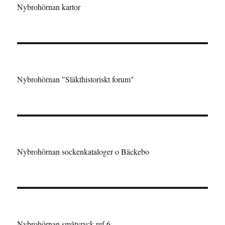
Nybrohörnan kartor
Nybrohörnan "Släkthistoriskt forum"
Nybrohörnan sockenkataloger o Bäckebo
Nybrohörnan småtyryck ref 6