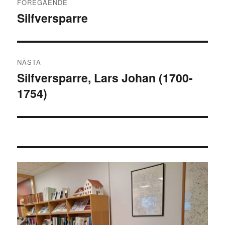
FÖREGÅENDE
Silfversparre
Föregående
inlägg:
NÄSTA
Silfversparre, Lars Johan (1700-
Nästa
1754)
inlägg: