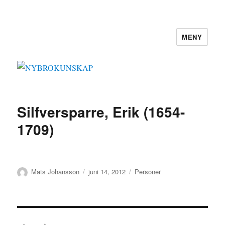
MENY
NYBROKUNSKAP
Silfversparre, Erik (1654-
1709)
Författare
Publicerat
Kategorier
Mats Johansson
juni 14, 2012
Personer
den
Inläggsnavigering