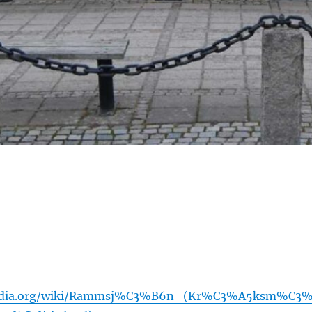
ipedia.org/wiki/Rammsj%C3%B6n_(Kr%C3%A5ksm%C3