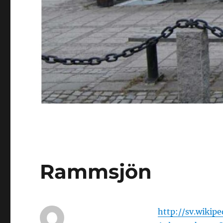
Rammsjön
http://sv.wik