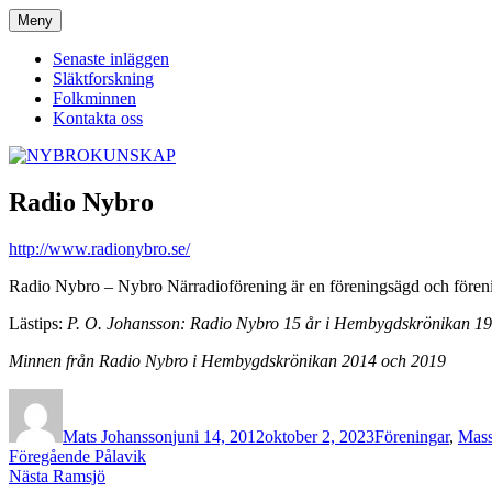
Hoppa
Meny
NYBROKUNSKAP
till
innehåll
Senaste inläggen
Släktforskning
Folkminnen
Kontakta oss
Radio Nybro
http://www.radionybro.se/
Radio Nybro – Nybro Närradioförening är en föreningsägd och föreni
Lästips:
P. O. Johansson: Radio Nybro 15 år i Hembygdskrönikan 19
Minnen från Radio Nybro i Hembygdskrönikan 2014 och 2019
Författare
Publicerat
Kategorier
den
Mats Johansson
juni 14, 2012
oktober 2, 2023
Föreningar
,
Mas
Inläggsnavigering
Föregående
Föregående
Pålavik
Nästa
inlägg:
Nästa
Ramsjö