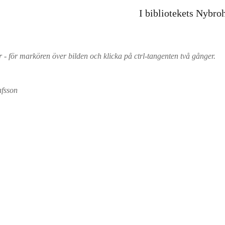
I bibliotekets Nybro
or - för markören över bilden och klicka på ctrl-tangenten två gånger.
afsson