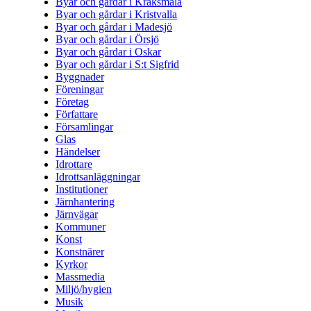
Byar och gårdar i Kråksmåla
Byar och gårdar i Kristvalla
Byar och gårdar i Madesjö
Byar och gårdar i Örsjö
Byar och gårdar i Oskar
Byar och gårdar i S:t Sigfrid
Byggnader
Föreningar
Företag
Författare
Församlingar
Glas
Händelser
Idrottare
Idrottsanläggningar
Institutioner
Järnhantering
Järnvägar
Kommuner
Konst
Konstnärer
Kyrkor
Massmedia
Miljö/hygien
Musik