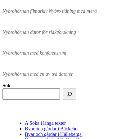
Nybrohörnan filmarkiv Nybro tidning med mera
Nybrohörnan dator för släktforskning
Nybrohörnan med konferensrum
Nybrohörnan med en av två datorer
Sök
A Söka i långa texter
Byar och gårdar i Bäckebo
Byar och gårdar i Hälleberga