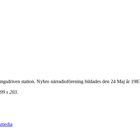
ngsdriven station. Nybro närradioförening bildades den 24 Maj år 198
99 s 203.
smedia