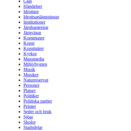
Glas
Händelser
Idrottare
Idrottsanläggningar
Institutioner
Järnhantering
Järnvägar
Kommuner
Konst
Konstnärer
Kyrkor
Massmedia
Miljö/hygien
Musik
Musiker
Naturreservat
Personer
Platser
Politiker
Politiska partier
Präster
Seder och bruk
Sjöar
Skolor
Stadsdelar