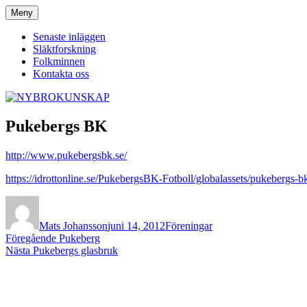
Hoppa
Meny
NYBROKUNSKAP
till
innehåll
Senaste inläggen
Släktforskning
Folkminnen
Kontakta oss
Pukebergs BK
http://www.pukebergsbk.se/
https://idrottonline.se/PukebergsBK-Fotboll/globalassets/pukebergs-
Författare
Publicerat
Kategorier
den
Mats Johansson
juni 14, 2012
Föreningar
Inläggsnavigering
Föregående
Föregående
Pukeberg
Nästa
inlägg:
Nästa
Pukebergs glasbruk
inlägg: