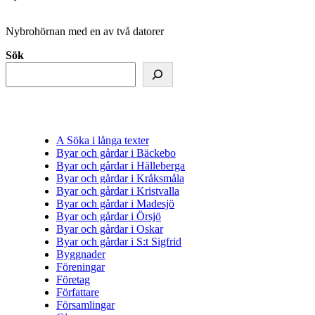
Nybrohörnan med en av två datorer
Sök
A Söka i långa texter
Byar och gårdar i Bäckebo
Byar och gårdar i Hälleberga
Byar och gårdar i Kråksmåla
Byar och gårdar i Kristvalla
Byar och gårdar i Madesjö
Byar och gårdar i Örsjö
Byar och gårdar i Oskar
Byar och gårdar i S:t Sigfrid
Byggnader
Föreningar
Företag
Författare
Församlingar