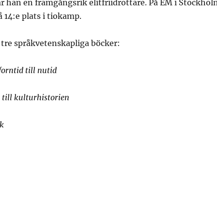
 han en framgångsrik elitfriidrottare. På EM i Stockhol
14:e plats i tiokamp.
 tre språkvetenskapliga böcker:
orntid till nutid
till kulturhistorien
åk