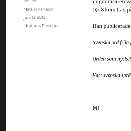
ungdomsåren var
Författare
Mats Johansson
1958 kom han på 
Publicerat
juni 13, 2012
den
Kategorier
Idrottare
,
Personer
Han publicerade
Svenska ord från f
Orden som nyckel 
Vårt svenska spr
MJ