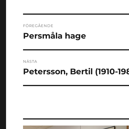
Inläggsnavigering
FÖREGÅENDE
Persmåla hage
Föregående
inlägg:
NÄSTA
Petersson, Bertil (1910-19
Nästa
inlägg: