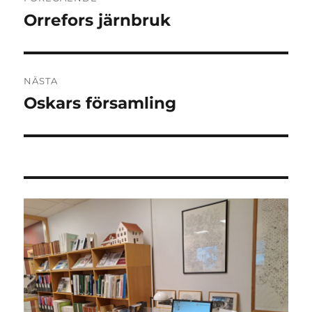
Orrefors järnbruk
Föregående
inlägg:
NÄSTA
Oskars församling
Nästa
inlägg: