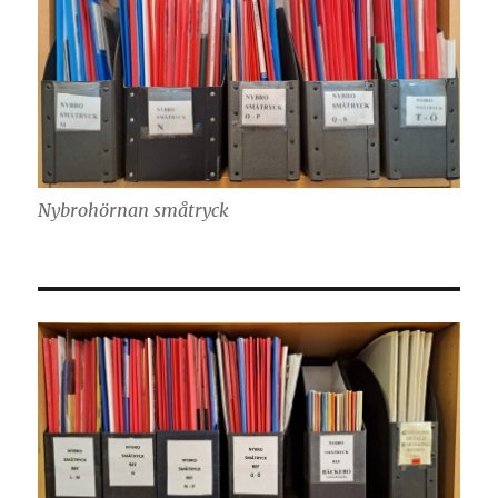
Nybrohörnan småtryck