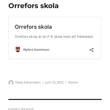
Orrefors skola
Författare
Publicerat
Kategorier
Mats Johansson
juni 13, 2012
Skolor
den
Inläggsnavigering
FÖREGÅENDE