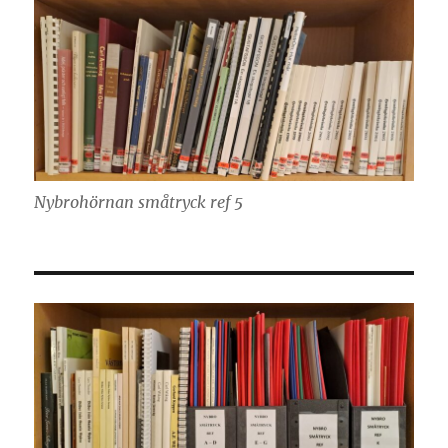
Nybrohörnan småtryck ref 5